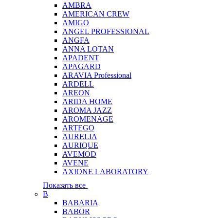
AMBRA
AMERICAN CREW
AMIGO
ANGEL PROFESSIONAL
ANGFA
ANNA LOTAN
APADENT
APAGARD
ARAVIA Professional
ARDELL
AREON
ARIDA HOME
AROMA JAZZ
AROMENAGE
ARTEGO
AURELIA
AURIQUE
AVEMOD
AVENE
AXIONE LABORATORY
Показать все
B
BABARIA
BABOR