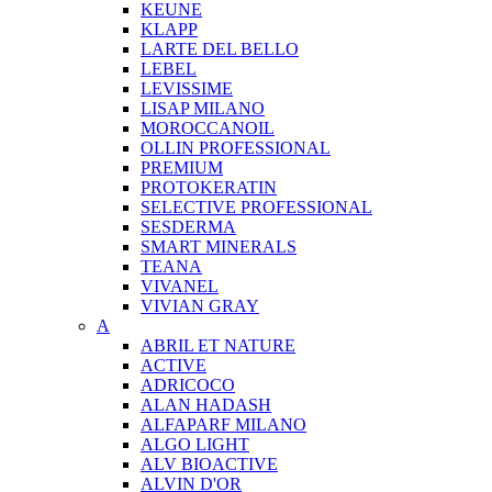
KEUNE
KLAPP
LARTE DEL BELLO
LEBEL
LEVISSIME
LISAP MILANO
MOROCCANOIL
OLLIN PROFESSIONAL
PREMIUM
PROTOKERATIN
SELECTIVE PROFESSIONAL
SESDERMA
SMART MINERALS
TEANA
VIVANEL
VIVIAN GRAY
A
ABRIL ET NATURE
ACTIVE
ADRICOCO
ALAN HADASH
ALFAPARF MILANO
ALGO LIGHT
ALV BIOACTIVE
ALVIN D'OR