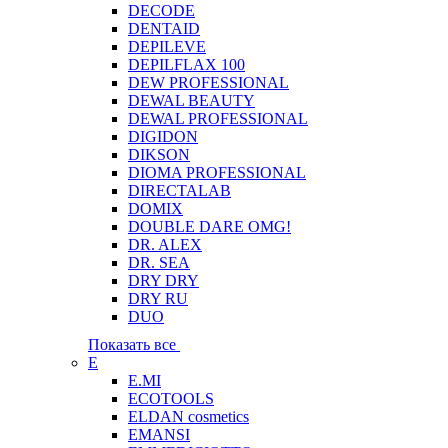
DECODE
DENTAID
DEPILEVE
DEPILFLAX 100
DEW PROFESSIONAL
DEWAL BEAUTY
DEWAL PROFESSIONAL
DIGIDON
DIKSON
DIOMA PROFESSIONAL
DIRECTALAB
DOMIX
DOUBLE DARE OMG!
DR. ALEX
DR. SEA
DRY DRY
DRY RU
DUO
Показать все
E
E.MI
ECOTOOLS
ELDAN cosmetics
EMANSI