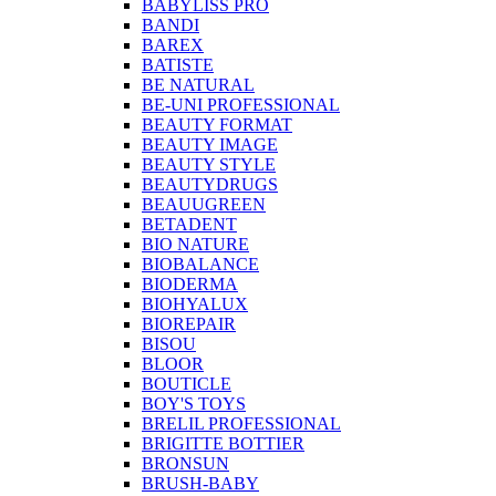
BABYLISS PRO
BANDI
BAREX
BATISTE
BE NATURAL
BE-UNI PROFESSIONAL
BEAUTY FORMAT
BEAUTY IMAGE
BEAUTY STYLE
BEAUTYDRUGS
BEAUUGREEN
BETADENT
BIO NATURE
BIOBALANCE
BIODERMA
BIOHYALUX
BIOREPAIR
BISOU
BLOOR
BOUTICLE
BOY'S TOYS
BRELIL PROFESSIONAL
BRIGITTE BOTTIER
BRONSUN
BRUSH-BABY