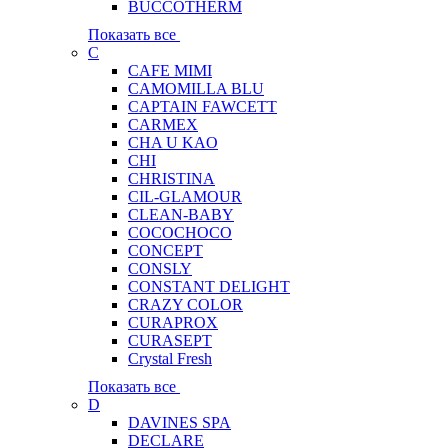
BUCCOTHERM
Показать все
C
CAFE MIMI
CAMOMILLA BLU
CAPTAIN FAWCETT
CARMEX
CHA U KAO
CHI
CHRISTINA
CIL-GLAMOUR
CLEAN-BABY
COCOCHOCO
CONCEPT
CONSLY
CONSTANT DELIGHT
CRAZY COLOR
CURAPROX
CURASEPT
Crystal Fresh
Показать все
D
DAVINES SPA
DECLARE