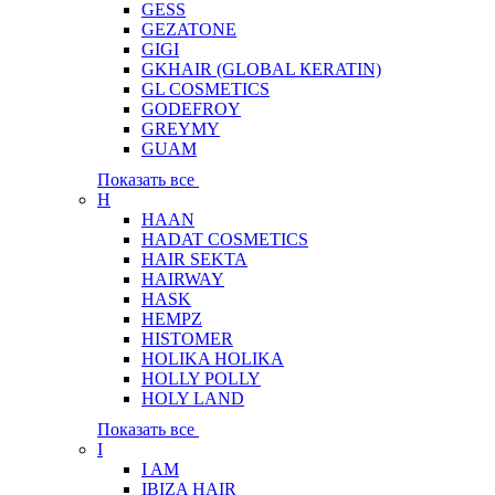
GESS
GEZATONE
GIGI
GKHAIR (GLOBAL КЕRATIN)
GL COSMETICS
GODEFROY
GREYMY
GUAM
Показать все
H
HAAN
HADAT COSMETICS
HAIR SEKTA
HAIRWAY
HASK
HEMPZ
HISTOMER
HOLIKA HOLIKA
HOLLY POLLY
HOLY LAND
Показать все
I
I AM
IBIZA HAIR