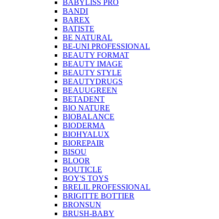
BABYLISS PRO
BANDI
BAREX
BATISTE
BE NATURAL
BE-UNI PROFESSIONAL
BEAUTY FORMAT
BEAUTY IMAGE
BEAUTY STYLE
BEAUTYDRUGS
BEAUUGREEN
BETADENT
BIO NATURE
BIOBALANCE
BIODERMA
BIOHYALUX
BIOREPAIR
BISOU
BLOOR
BOUTICLE
BOY'S TOYS
BRELIL PROFESSIONAL
BRIGITTE BOTTIER
BRONSUN
BRUSH-BABY