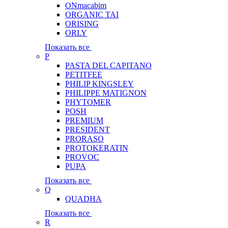
ONmacabim
ORGANIC TAI
ORISING
ORLY
Показать все
P
PASTA DEL CAPITANO
PETITFEE
PHILIP KINGSLEY
PHILIPPE MATIGNON
PHYTOMER
POSH
PREMIUM
PRESIDENT
PRORASO
PROTOKERATIN
PROVOC
PUPA
Показать все
Q
QUADHA
Показать все
R