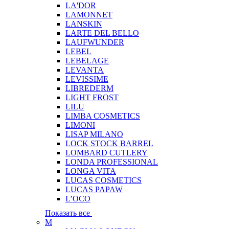
LA'DOR
LAMONNET
LANSKIN
LARTE DEL BELLO
LAUFWUNDER
LEBEL
LEBELAGE
LEVANTA
LEVISSIME
LIBREDERM
LIGHT FROST
LILU
LIMBA COSMETICS
LIMONI
LISAP MILANO
LOCK STOCK BARREL
LOMBARD CUTLERY
LONDA PROFESSIONAL
LONGA VITA
LUCAS COSMETICS
LUCAS PAPAW
L’OCO
Показать все
M