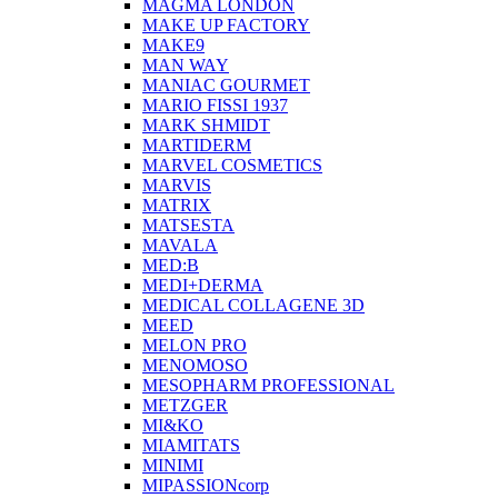
MAGMA LONDON
MAKE UP FACTORY
MAKE9
MAN WAY
MANIAC GOURMET
MARIO FISSI 1937
MARK SHMIDT
MARTIDERM
MARVEL COSMETICS
MARVIS
MATRIX
MATSESTA
MAVALA
MED:B
MEDI+DERMA
MEDICAL COLLAGENE 3D
MEED
MELON PRO
MENOMOSO
MESOPHARM PROFESSIONAL
METZGER
MI&KO
MIAMITATS
MINIMI
MIPASSIONcorp