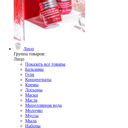
Лицо
Группа товаров:
Лицо
Показать все товары
Бальзамы
Гели
Концентраты
Кремы
Лосьоны
Маски
Масла
Мицеллярная вода
Молочко
Муссы
Мыла
Наборы