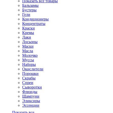
Показать все товары
Бальзамы
Бустеры
Гели
Кондиционеры
Концентраты
Краски
Кремы
Лаки
Лосьоны
Маски
Масла
Молочко
Муссы
Наборы
Окислители
Порошки
Скрабы
Спреи
Сыворотки
Флюиды
Шампуни
Эликсиры
Эссенции
Показать все