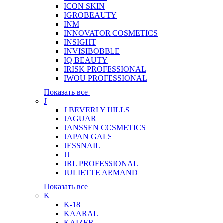
ICON SKIN
IGROBEAUTY
INM
INNOVATOR COSMETICS
INSIGHT
INVISIBOBBLE
IQ BEAUTY
IRISK PROFESSIONAL
IWOU PROFESSIONAL
Показать все
J
J BEVERLY HILLS
JAGUAR
JANSSEN COSMETICS
JAPAN GALS
JESSNAIL
JJ
JRL PROFESSIONAL
JULIETTE ARMAND
Показать все
K
K-18
KAARAL
KAIZER