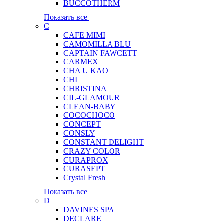
BUCCOTHERM
Показать все
C
CAFE MIMI
CAMOMILLA BLU
CAPTAIN FAWCETT
CARMEX
CHA U KAO
CHI
CHRISTINA
CIL-GLAMOUR
CLEAN-BABY
COCOCHOCO
CONCEPT
CONSLY
CONSTANT DELIGHT
CRAZY COLOR
CURAPROX
CURASEPT
Crystal Fresh
Показать все
D
DAVINES SPA
DECLARE