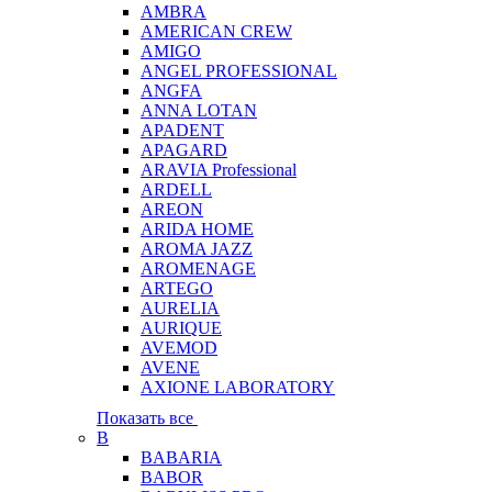
AMBRA
AMERICAN CREW
AMIGO
ANGEL PROFESSIONAL
ANGFA
ANNA LOTAN
APADENT
APAGARD
ARAVIA Professional
ARDELL
AREON
ARIDA HOME
AROMA JAZZ
AROMENAGE
ARTEGO
AURELIA
AURIQUE
AVEMOD
AVENE
AXIONE LABORATORY
Показать все
B
BABARIA
BABOR