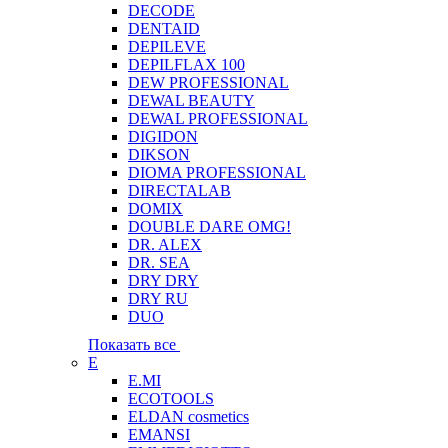
DECODE
DENTAID
DEPILEVE
DEPILFLAX 100
DEW PROFESSIONAL
DEWAL BEAUTY
DEWAL PROFESSIONAL
DIGIDON
DIKSON
DIOMA PROFESSIONAL
DIRECTALAB
DOMIX
DOUBLE DARE OMG!
DR. ALEX
DR. SEA
DRY DRY
DRY RU
DUO
Показать все
E
E.MI
ECOTOOLS
ELDAN cosmetics
EMANSI