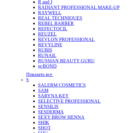
R and J
RADIANT PROFESSIONAL MAKE-UP
RAYWELL
REAL TECHNIQUES
REBEL BARBER
REFECTOCIL
REUZEL
REVLON PROFESSIONAL
REVYLINE
RUBIS
RUNAIL
RUSSIAN BEAUTY GURU
re:BOND
Показать все
S
SALERM COSMETICS
SAM
SARYNA KEY
SELECTIVE PROFESSIONAL
SENSILIS
SESDERMA
SEXY BROW HENNA
SHIK
SHOT