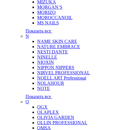
MIZUKA
MORGAN’S
MORIZO
MOROCCANOIL
MS NAILS
Показать все
N
NAME SKIN CARE
NATURE EMBRACE
NESTI DANTE
NINELLE
NIOXIN
NIPPON NIPPERS
NIRVEL PROFESSIONAL
NOELL ART Professional
NOLAHOUR
NOTE
Показать все
O
OGX
OLAPLEX
OLIVIA GARDEN
OLLIN PROFESSIONAL
OMSA