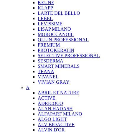
KEUNE
KLAPP
LARTE DEL BELLO
LEBEL
LEVISSIME
LISAP MILANO
MOROCCANOIL
OLLIN PROFESSIONAL
PREMIUM
PROTOKERATIN
SELECTIVE PROFESSIONAL
SESDERMA
SMART MINERALS
TEANA
VIVANEL
VIVIAN GRAY
A
ABRIL ET NATURE
ACTIVE
ADRICOCO
ALAN HADASH
ALFAPARF MILANO
ALGO LIGHT
ALV BIOACTIVE
ALVIN D'OR