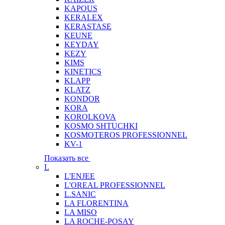
KAPOUS
KERALEX
KERASTASE
KEUNE
KEYDAY
KEZY
KIMS
KINETICS
KLAPP
KLATZ
KONDOR
KORA
KOROLKOVA
KOSMO SHTUCHKI
KOSMOTEROS PROFESSIONNEL
KV-1
Показать все
L
L'ENJEE
L'OREAL PROFESSIONNEL
L.SANIC
LA FLORENTINA
LA MISO
LA ROCHE-POSAY