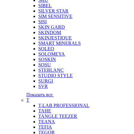
SHU
SIBEL
SILVER STAR
SIM SENSITIVE
SISI
SKIN GARD
SKINDOM
SKINJESTIQUE
SMART MINERALS
SOLEO
SOLOMEYA
SOSKIN
SOSU
STEBLANC
STUDIO STYLE
SURGI
SVR
Показать все
T
T-LAB PROFESSIONAL
TAHE
TANGLE TEEZER
TEANA
TEFIA
TEGOR