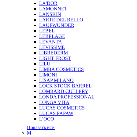
LA'DOR
LAMONNET
LANSKIN
LARTE DEL BELLO
LAUFWUNDER
LEBEL
LEBELAGE
LEVANTA
LEVISSIME
LIBREDERM
LIGHT FROST
LILU
LIMBA COSMETICS
LIMONI
LISAP MILANO
LOCK STOCK BARREL
LOMBARD CUTLERY
LONDA PROFESSIONAL
LONGA VITA
LUCAS COSMETICS
LUCAS PAPAW
L’OCO
Показать все
M