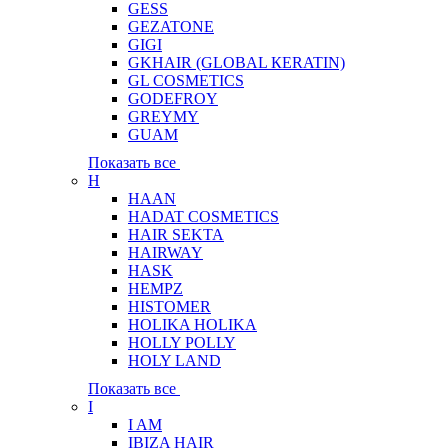
GESS
GEZATONE
GIGI
GKHAIR (GLOBAL КЕRATIN)
GL COSMETICS
GODEFROY
GREYMY
GUAM
Показать все
H
HAAN
HADAT COSMETICS
HAIR SEKTA
HAIRWAY
HASK
HEMPZ
HISTOMER
HOLIKA HOLIKA
HOLLY POLLY
HOLY LAND
Показать все
I
I AM
IBIZA HAIR