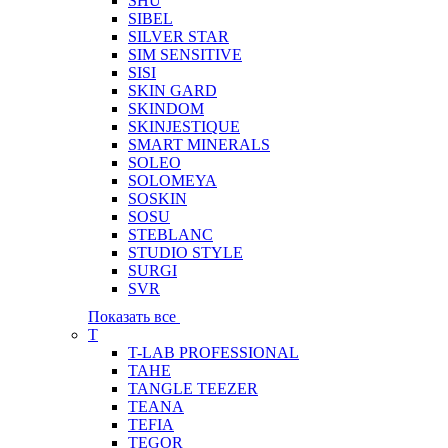
SHU
SIBEL
SILVER STAR
SIM SENSITIVE
SISI
SKIN GARD
SKINDOM
SKINJESTIQUE
SMART MINERALS
SOLEO
SOLOMEYA
SOSKIN
SOSU
STEBLANC
STUDIO STYLE
SURGI
SVR
Показать все
T
T-LAB PROFESSIONAL
TAHE
TANGLE TEEZER
TEANA
TEFIA
TEGOR