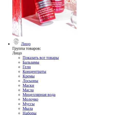
Лицо
Группа товаров:
Лицо
Показать все товары
Бальзамы
Гели
Концентраты
Кремы
Лосьоны
Маски
Масла
Мицеллярная вода
Молочко
Муссы
Мыла
Наборы