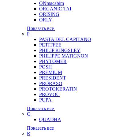
ONmacabim
ORGANIC TAI
ORISING
ORLY
Показать все
P
PASTA DEL CAPITANO
PETITFEE
PHILIP KINGSLEY
PHILIPPE MATIGNON
PHYTOMER
POSH
PREMIUM
PRESIDENT
PRORASO
PROTOKERATIN
PROVOC
PUPA
Показать все
Q
QUADHA
Показать все
R