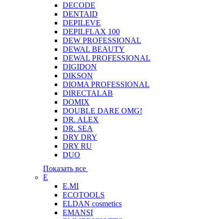
DECODE
DENTAID
DEPILEVE
DEPILFLAX 100
DEW PROFESSIONAL
DEWAL BEAUTY
DEWAL PROFESSIONAL
DIGIDON
DIKSON
DIOMA PROFESSIONAL
DIRECTALAB
DOMIX
DOUBLE DARE OMG!
DR. ALEX
DR. SEA
DRY DRY
DRY RU
DUO
Показать все
E
E.MI
ECOTOOLS
ELDAN cosmetics
EMANSI