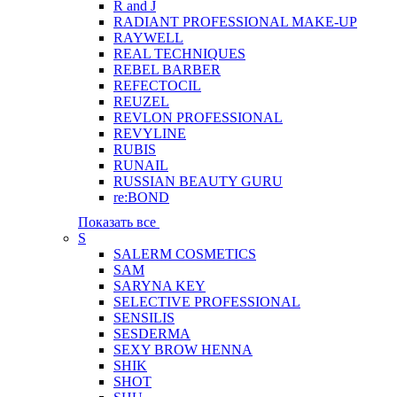
R and J
RADIANT PROFESSIONAL MAKE-UP
RAYWELL
REAL TECHNIQUES
REBEL BARBER
REFECTOCIL
REUZEL
REVLON PROFESSIONAL
REVYLINE
RUBIS
RUNAIL
RUSSIAN BEAUTY GURU
re:BOND
Показать все
S
SALERM COSMETICS
SAM
SARYNA KEY
SELECTIVE PROFESSIONAL
SENSILIS
SESDERMA
SEXY BROW HENNA
SHIK
SHOT