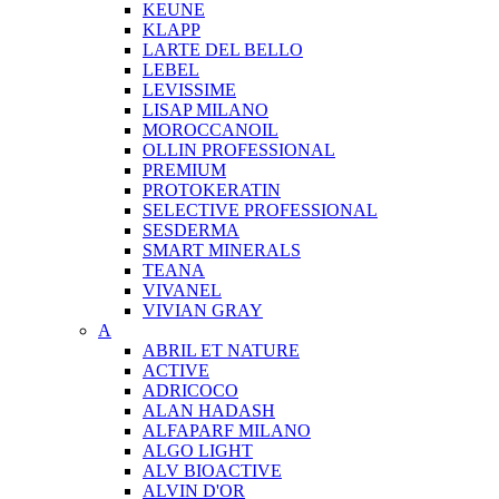
KEUNE
KLAPP
LARTE DEL BELLO
LEBEL
LEVISSIME
LISAP MILANO
MOROCCANOIL
OLLIN PROFESSIONAL
PREMIUM
PROTOKERATIN
SELECTIVE PROFESSIONAL
SESDERMA
SMART MINERALS
TEANA
VIVANEL
VIVIAN GRAY
A
ABRIL ET NATURE
ACTIVE
ADRICOCO
ALAN HADASH
ALFAPARF MILANO
ALGO LIGHT
ALV BIOACTIVE
ALVIN D'OR