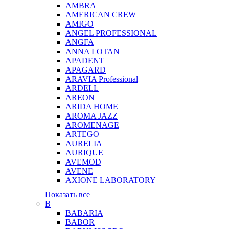
AMBRA
AMERICAN CREW
AMIGO
ANGEL PROFESSIONAL
ANGFA
ANNA LOTAN
APADENT
APAGARD
ARAVIA Professional
ARDELL
AREON
ARIDA HOME
AROMA JAZZ
AROMENAGE
ARTEGO
AURELIA
AURIQUE
AVEMOD
AVENE
AXIONE LABORATORY
Показать все
B
BABARIA
BABOR