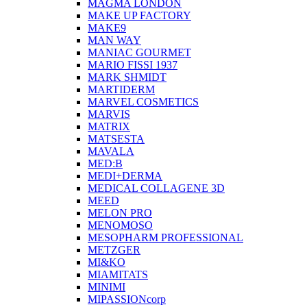
MAGMA LONDON
MAKE UP FACTORY
MAKE9
MAN WAY
MANIAC GOURMET
MARIO FISSI 1937
MARK SHMIDT
MARTIDERM
MARVEL COSMETICS
MARVIS
MATRIX
MATSESTA
MAVALA
MED:B
MEDI+DERMA
MEDICAL COLLAGENE 3D
MEED
MELON PRO
MENOMOSO
MESOPHARM PROFESSIONAL
METZGER
MI&KO
MIAMITATS
MINIMI
MIPASSIONcorp