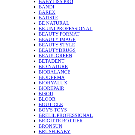
BABYLISS PRO
BANDI
BAREX
BATISTE
BE NATURAL
BE-UNI PROFESSIONAL
BEAUTY FORMAT
BEAUTY IMAGE
BEAUTY STYLE
BEAUTYDRUGS
BEAUUGREEN
BETADENT
BIO NATURE
BIOBALANCE
BIODERMA
BIOHYALUX
BIOREPAIR
BISOU
BLOOR
BOUTICLE
BOY'S TOYS
BRELIL PROFESSIONAL
BRIGITTE BOTTIER
BRONSUN
BRUSH-BABY