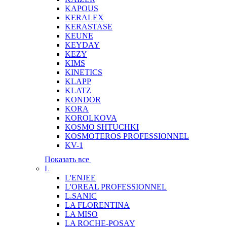
KAPOUS
KERALEX
KERASTASE
KEUNE
KEYDAY
KEZY
KIMS
KINETICS
KLAPP
KLATZ
KONDOR
KORA
KOROLKOVA
KOSMO SHTUCHKI
KOSMOTEROS PROFESSIONNEL
KV-1
Показать все
L
L'ENJEE
L'OREAL PROFESSIONNEL
L.SANIC
LA FLORENTINA
LA MISO
LA ROCHE-POSAY