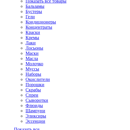
Показать все товары
Бальзамы
Бустеры
Гели
Кондиционеры
Концентраты
Краски
Кремы
Лаки
Лосьоны
Маски
Масла
Молочко
Муссы
Наборы
Окислители
Порошки
Скрабы
Спреи
Сыворотки
Флюиды
Шампуни
Эликсиры
Эссенции
Показать все