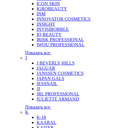
ICON SKIN
IGROBEAUTY
INM
INNOVATOR COSMETICS
INSIGHT
INVISIBOBBLE
IQ BEAUTY
IRISK PROFESSIONAL
IWOU PROFESSIONAL
Показать все
J
J BEVERLY HILLS
JAGUAR
JANSSEN COSMETICS
JAPAN GALS
JESSNAIL
JJ
JRL PROFESSIONAL
JULIETTE ARMAND
Показать все
K
K-18
KAARAL
KAIZER