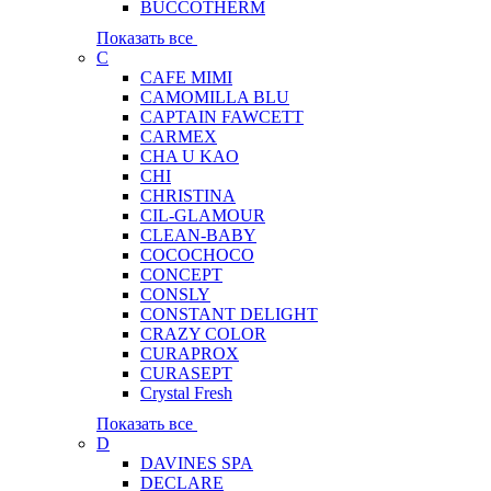
BUCCOTHERM
Показать все
C
CAFE MIMI
CAMOMILLA BLU
CAPTAIN FAWCETT
CARMEX
CHA U KAO
CHI
CHRISTINA
CIL-GLAMOUR
CLEAN-BABY
COCOCHOCO
CONCEPT
CONSLY
CONSTANT DELIGHT
CRAZY COLOR
CURAPROX
CURASEPT
Crystal Fresh
Показать все
D
DAVINES SPA
DECLARE