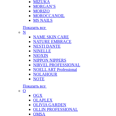
MIZUKA
MORGAN’S
MORIZO
MOROCCANOIL
MS NAILS
Показать все
N
NAME SKIN CARE
NATURE EMBRACE
NESTI DANTE
NINELLE
NIOXIN
NIPPON NIPPERS
NIRVEL PROFESSIONAL
NOELL ART Professional
NOLAHOUR
NOTE
Показать все
O
OGX
OLAPLEX
OLIVIA GARDEN
OLLIN PROFESSIONAL
OMSA