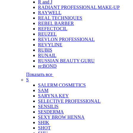
R and J
RADIANT PROFESSIONAL MAKE-UP
RAYWELL
REAL TECHNIQUES
REBEL BARBER
REFECTOCIL
REUZEL
REVLON PROFESSIONAL
REVYLINE
RUBIS
RUNAIL
RUSSIAN BEAUTY GURU
re:BOND
Показать все
S
SALERM COSMETICS
SAM
SARYNA KEY
SELECTIVE PROFESSIONAL
SENSILIS
SESDERMA
SEXY BROW HENNA
SHIK
SHOT