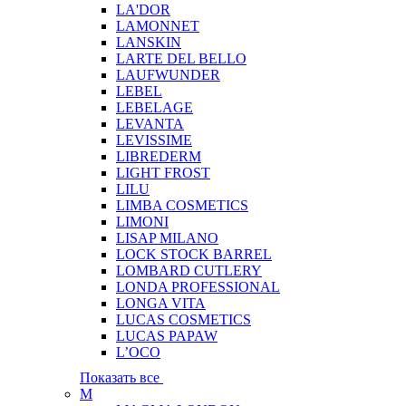
LA'DOR
LAMONNET
LANSKIN
LARTE DEL BELLO
LAUFWUNDER
LEBEL
LEBELAGE
LEVANTA
LEVISSIME
LIBREDERM
LIGHT FROST
LILU
LIMBA COSMETICS
LIMONI
LISAP MILANO
LOCK STOCK BARREL
LOMBARD CUTLERY
LONDA PROFESSIONAL
LONGA VITA
LUCAS COSMETICS
LUCAS PAPAW
L’OCO
Показать все
M