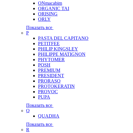
ONmacabim
ORGANIC TAI
ORISING
ORLY
Показать все
P
PASTA DEL CAPITANO
PETITFEE
PHILIP KINGSLEY
PHILIPPE MATIGNON
PHYTOMER
POSH
PREMIUM
PRESIDENT
PRORASO
PROTOKERATIN
PROVOC
PUPA
Показать все
Q
QUADHA
Показать все
R