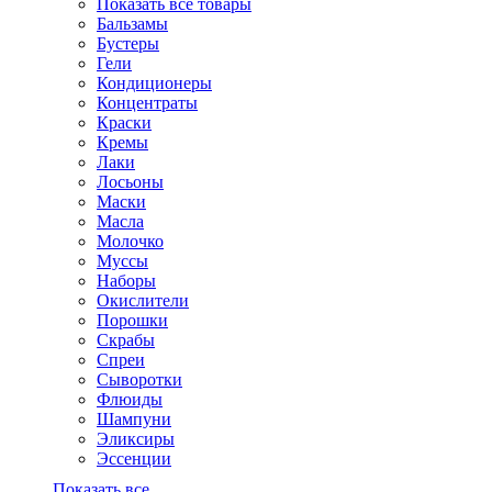
Показать все товары
Бальзамы
Бустеры
Гели
Кондиционеры
Концентраты
Краски
Кремы
Лаки
Лосьоны
Маски
Масла
Молочко
Муссы
Наборы
Окислители
Порошки
Скрабы
Спреи
Сыворотки
Флюиды
Шампуни
Эликсиры
Эссенции
Показать все