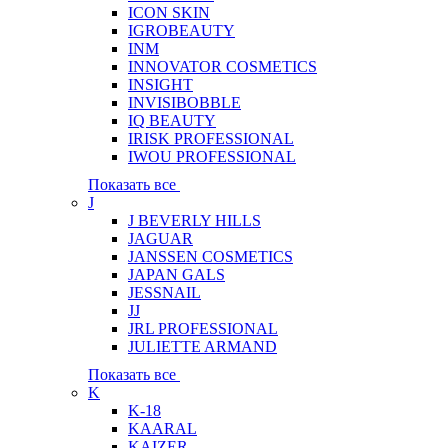
ICON SKIN
IGROBEAUTY
INM
INNOVATOR COSMETICS
INSIGHT
INVISIBOBBLE
IQ BEAUTY
IRISK PROFESSIONAL
IWOU PROFESSIONAL
Показать все
J
J BEVERLY HILLS
JAGUAR
JANSSEN COSMETICS
JAPAN GALS
JESSNAIL
JJ
JRL PROFESSIONAL
JULIETTE ARMAND
Показать все
K
K-18
KAARAL
KAIZER