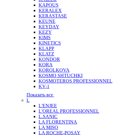
KAPOUS
KERALEX
KERASTASE
KEUNE
KEYDAY
KEZY
KIMS
KINETICS
KLAPP
KLATZ
KONDOR
KORA
KOROLKOVA
KOSMO SHTUCHKI
KOSMOTEROS PROFESSIONNEL
KV-1
Показать все
L
L'ENJEE
L'OREAL PROFESSIONNEL
L.SANIC
LA FLORENTINA
LA MISO
LA ROCHE-POSAY