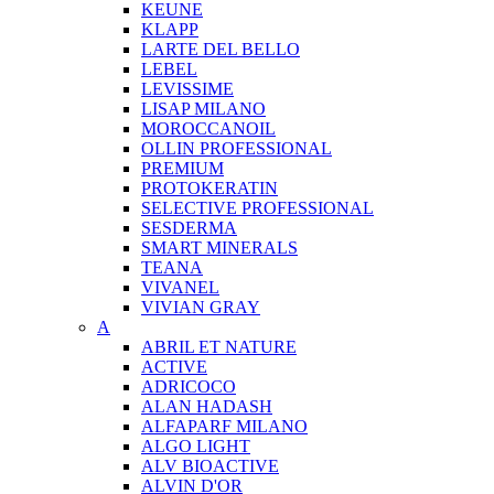
KEUNE
KLAPP
LARTE DEL BELLO
LEBEL
LEVISSIME
LISAP MILANO
MOROCCANOIL
OLLIN PROFESSIONAL
PREMIUM
PROTOKERATIN
SELECTIVE PROFESSIONAL
SESDERMA
SMART MINERALS
TEANA
VIVANEL
VIVIAN GRAY
A
ABRIL ET NATURE
ACTIVE
ADRICOCO
ALAN HADASH
ALFAPARF MILANO
ALGO LIGHT
ALV BIOACTIVE
ALVIN D'OR