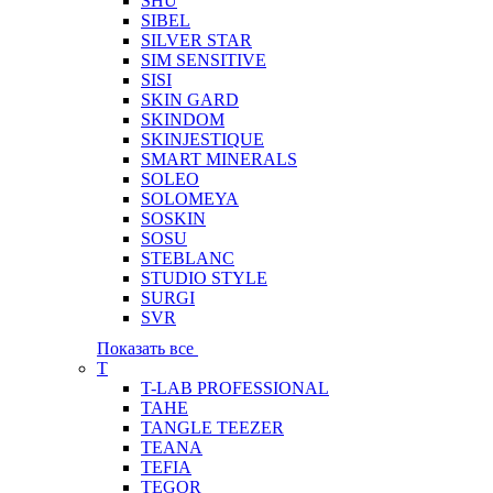
SHU
SIBEL
SILVER STAR
SIM SENSITIVE
SISI
SKIN GARD
SKINDOM
SKINJESTIQUE
SMART MINERALS
SOLEO
SOLOMEYA
SOSKIN
SOSU
STEBLANC
STUDIO STYLE
SURGI
SVR
Показать все
T
T-LAB PROFESSIONAL
TAHE
TANGLE TEEZER
TEANA
TEFIA
TEGOR