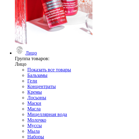
Лицо
Группа товаров:
Лицо
Показать все товары
Бальзамы
Гели
Концентраты
Кремы
Лосьоны
Маски
Масла
Мицеллярная вода
Молочко
Муссы
Мыла
Наборы