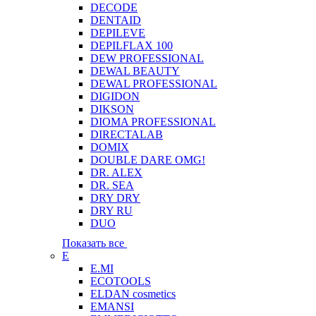
DECODE
DENTAID
DEPILEVE
DEPILFLAX 100
DEW PROFESSIONAL
DEWAL BEAUTY
DEWAL PROFESSIONAL
DIGIDON
DIKSON
DIOMA PROFESSIONAL
DIRECTALAB
DOMIX
DOUBLE DARE OMG!
DR. ALEX
DR. SEA
DRY DRY
DRY RU
DUO
Показать все
E
E.MI
ECOTOOLS
ELDAN cosmetics
EMANSI