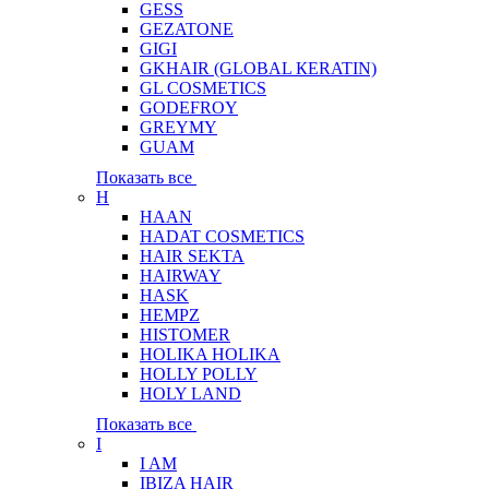
GESS
GEZATONE
GIGI
GKHAIR (GLOBAL КЕRATIN)
GL COSMETICS
GODEFROY
GREYMY
GUAM
Показать все
H
HAAN
HADAT COSMETICS
HAIR SEKTA
HAIRWAY
HASK
HEMPZ
HISTOMER
HOLIKA HOLIKA
HOLLY POLLY
HOLY LAND
Показать все
I
I AM
IBIZA HAIR