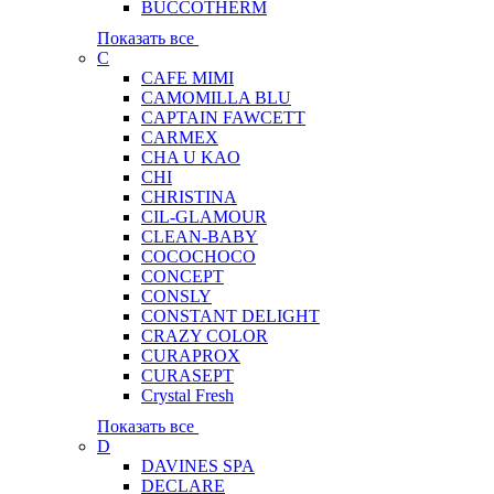
BUCCOTHERM
Показать все
C
CAFE MIMI
CAMOMILLA BLU
CAPTAIN FAWCETT
CARMEX
CHA U KAO
CHI
CHRISTINA
CIL-GLAMOUR
CLEAN-BABY
COCOCHOCO
CONCEPT
CONSLY
CONSTANT DELIGHT
CRAZY COLOR
CURAPROX
CURASEPT
Crystal Fresh
Показать все
D
DAVINES SPA
DECLARE