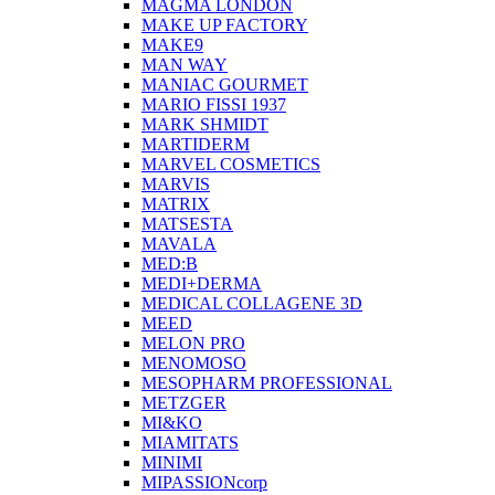
MAGMA LONDON
MAKE UP FACTORY
MAKE9
MAN WAY
MANIAC GOURMET
MARIO FISSI 1937
MARK SHMIDT
MARTIDERM
MARVEL COSMETICS
MARVIS
MATRIX
MATSESTA
MAVALA
MED:B
MEDI+DERMA
MEDICAL COLLAGENE 3D
MEED
MELON PRO
MENOMOSO
MESOPHARM PROFESSIONAL
METZGER
MI&KO
MIAMITATS
MINIMI
MIPASSIONcorp