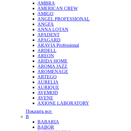
AMBRA
AMERICAN CREW
AMIGO
ANGEL PROFESSIONAL
ANGFA
ANNA LOTAN
APADENT
APAGARD
ARAVIA Professional
ARDELL
AREON
ARIDA HOME
AROMA JAZZ
AROMENAGE
ARTEGO
AURELIA
AURIQUE
AVEMOD
AVENE
AXIONE LABORATORY
Показать все
B
BABARIA
BABOR