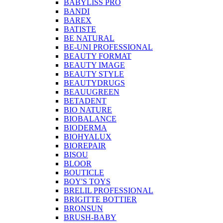
BABYLISS PRO
BANDI
BAREX
BATISTE
BE NATURAL
BE-UNI PROFESSIONAL
BEAUTY FORMAT
BEAUTY IMAGE
BEAUTY STYLE
BEAUTYDRUGS
BEAUUGREEN
BETADENT
BIO NATURE
BIOBALANCE
BIODERMA
BIOHYALUX
BIOREPAIR
BISOU
BLOOR
BOUTICLE
BOY'S TOYS
BRELIL PROFESSIONAL
BRIGITTE BOTTIER
BRONSUN
BRUSH-BABY