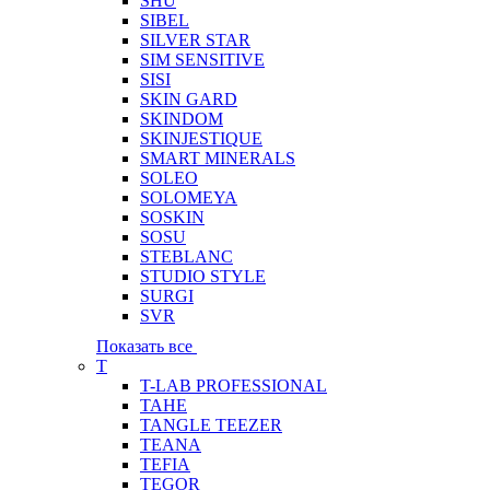
SHU
SIBEL
SILVER STAR
SIM SENSITIVE
SISI
SKIN GARD
SKINDOM
SKINJESTIQUE
SMART MINERALS
SOLEO
SOLOMEYA
SOSKIN
SOSU
STEBLANC
STUDIO STYLE
SURGI
SVR
Показать все
T
T-LAB PROFESSIONAL
TAHE
TANGLE TEEZER
TEANA
TEFIA
TEGOR