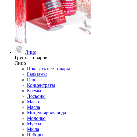
Лицо
Группа товаров:
Лицо
Показать все товары
Бальзамы
Гели
Концентраты
Кремы
Лосьоны
Маски
Масла
Мицеллярная вода
Молочко
Муссы
Мыла
Наборы