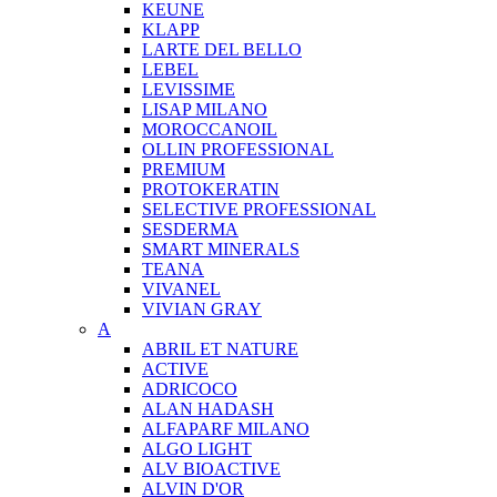
KEUNE
KLAPP
LARTE DEL BELLO
LEBEL
LEVISSIME
LISAP MILANO
MOROCCANOIL
OLLIN PROFESSIONAL
PREMIUM
PROTOKERATIN
SELECTIVE PROFESSIONAL
SESDERMA
SMART MINERALS
TEANA
VIVANEL
VIVIAN GRAY
A
ABRIL ET NATURE
ACTIVE
ADRICOCO
ALAN HADASH
ALFAPARF MILANO
ALGO LIGHT
ALV BIOACTIVE
ALVIN D'OR