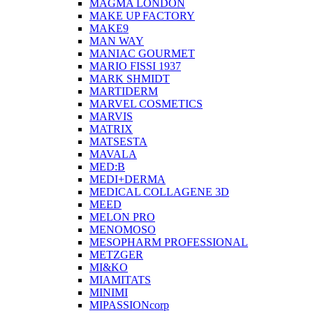
MAGMA LONDON
MAKE UP FACTORY
MAKE9
MAN WAY
MANIAC GOURMET
MARIO FISSI 1937
MARK SHMIDT
MARTIDERM
MARVEL COSMETICS
MARVIS
MATRIX
MATSESTA
MAVALA
MED:B
MEDI+DERMA
MEDICAL COLLAGENE 3D
MEED
MELON PRO
MENOMOSO
MESOPHARM PROFESSIONAL
METZGER
MI&KO
MIAMITATS
MINIMI
MIPASSIONcorp