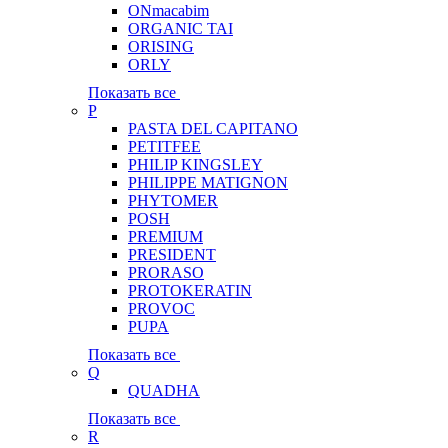
ONmacabim
ORGANIC TAI
ORISING
ORLY
Показать все
P
PASTA DEL CAPITANO
PETITFEE
PHILIP KINGSLEY
PHILIPPE MATIGNON
PHYTOMER
POSH
PREMIUM
PRESIDENT
PRORASO
PROTOKERATIN
PROVOC
PUPA
Показать все
Q
QUADHA
Показать все
R