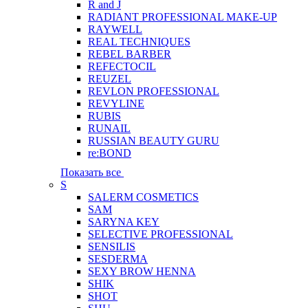
R and J
RADIANT PROFESSIONAL MAKE-UP
RAYWELL
REAL TECHNIQUES
REBEL BARBER
REFECTOCIL
REUZEL
REVLON PROFESSIONAL
REVYLINE
RUBIS
RUNAIL
RUSSIAN BEAUTY GURU
re:BOND
Показать все
S
SALERM COSMETICS
SAM
SARYNA KEY
SELECTIVE PROFESSIONAL
SENSILIS
SESDERMA
SEXY BROW HENNA
SHIK
SHOT