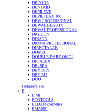
DECODE
DENTAID
DEPILEVE
DEPILFLAX 100
DEW PROFESSIONAL
DEWAL BEAUTY
DEWAL PROFESSIONAL
DIGIDON
DIKSON
DIOMA PROFESSIONAL
DIRECTALAB
DOMIX
DOUBLE DARE OMG!
DR. ALEX
DR. SEA
DRY DRY
DRY RU
DUO
Показать все
E
E.MI
ECOTOOLS
ELDAN cosmetics
EMANSI