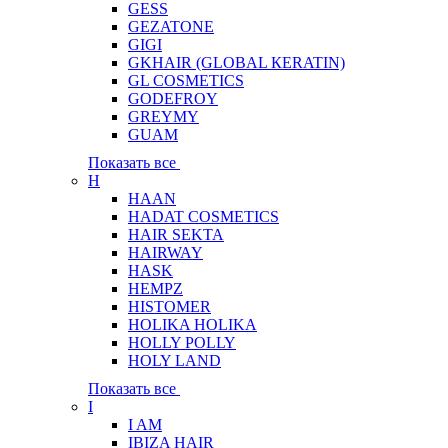
GESS
GEZATONE
GIGI
GKHAIR (GLOBAL КЕRATIN)
GL COSMETICS
GODEFROY
GREYMY
GUAM
Показать все
H
HAAN
HADAT COSMETICS
HAIR SEKTA
HAIRWAY
HASK
HEMPZ
HISTOMER
HOLIKA HOLIKA
HOLLY POLLY
HOLY LAND
Показать все
I
I AM
IBIZA HAIR