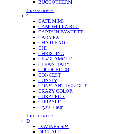
BUCCOTHERM
Показать все
C
CAFE MIMI
CAMOMILLA BLU
CAPTAIN FAWCETT
CARMEX
CHA U KAO
CHI
CHRISTINA
CIL-GLAMOUR
CLEAN-BABY
COCOCHOCO
CONCEPT
CONSLY
CONSTANT DELIGHT
CRAZY COLOR
CURAPROX
CURASEPT
Crystal Fresh
Показать все
D
DAVINES SPA
DECLARE