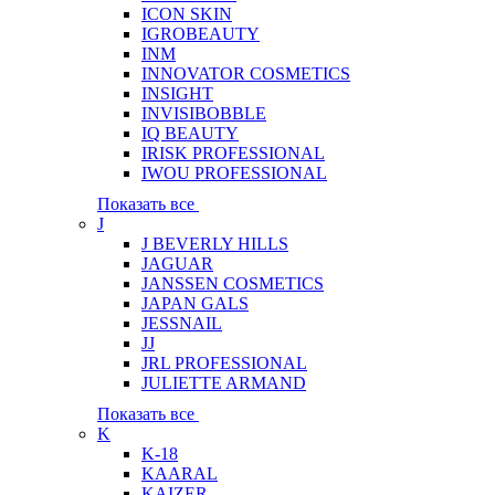
ICON SKIN
IGROBEAUTY
INM
INNOVATOR COSMETICS
INSIGHT
INVISIBOBBLE
IQ BEAUTY
IRISK PROFESSIONAL
IWOU PROFESSIONAL
Показать все
J
J BEVERLY HILLS
JAGUAR
JANSSEN COSMETICS
JAPAN GALS
JESSNAIL
JJ
JRL PROFESSIONAL
JULIETTE ARMAND
Показать все
K
K-18
KAARAL
KAIZER