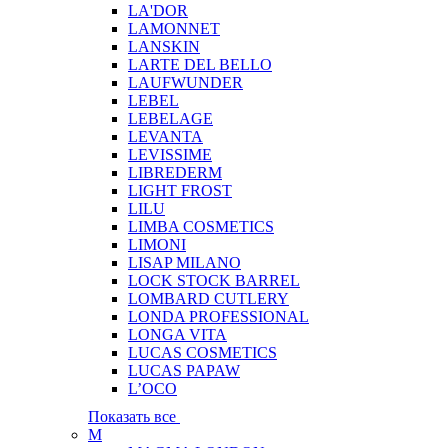
LA'DOR
LAMONNET
LANSKIN
LARTE DEL BELLO
LAUFWUNDER
LEBEL
LEBELAGE
LEVANTA
LEVISSIME
LIBREDERM
LIGHT FROST
LILU
LIMBA COSMETICS
LIMONI
LISAP MILANO
LOCK STOCK BARREL
LOMBARD CUTLERY
LONDA PROFESSIONAL
LONGA VITA
LUCAS COSMETICS
LUCAS PAPAW
L’OCO
Показать все
M