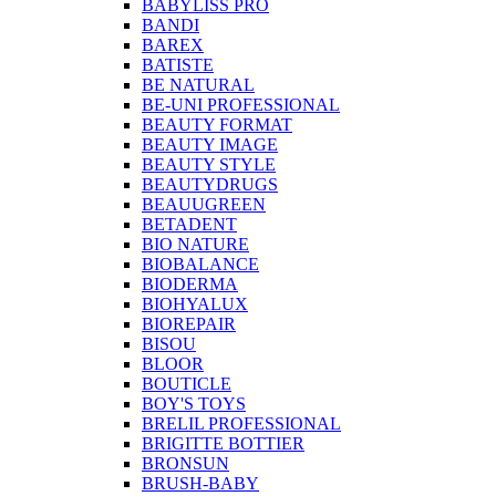
BABYLISS PRO
BANDI
BAREX
BATISTE
BE NATURAL
BE-UNI PROFESSIONAL
BEAUTY FORMAT
BEAUTY IMAGE
BEAUTY STYLE
BEAUTYDRUGS
BEAUUGREEN
BETADENT
BIO NATURE
BIOBALANCE
BIODERMA
BIOHYALUX
BIOREPAIR
BISOU
BLOOR
BOUTICLE
BOY'S TOYS
BRELIL PROFESSIONAL
BRIGITTE BOTTIER
BRONSUN
BRUSH-BABY