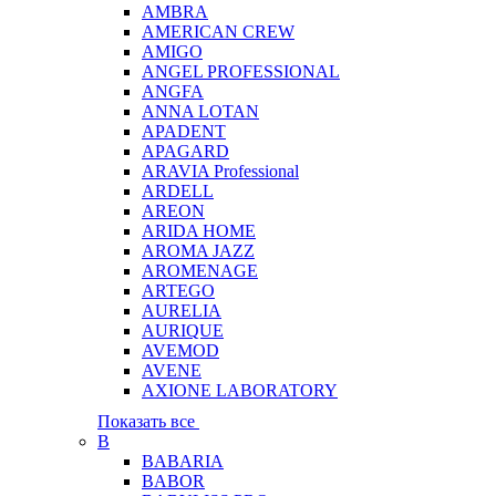
AMBRA
AMERICAN CREW
AMIGO
ANGEL PROFESSIONAL
ANGFA
ANNA LOTAN
APADENT
APAGARD
ARAVIA Professional
ARDELL
AREON
ARIDA HOME
AROMA JAZZ
AROMENAGE
ARTEGO
AURELIA
AURIQUE
AVEMOD
AVENE
AXIONE LABORATORY
Показать все
B
BABARIA
BABOR