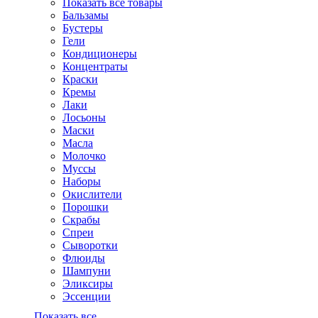
Показать все товары
Бальзамы
Бустеры
Гели
Кондиционеры
Концентраты
Краски
Кремы
Лаки
Лосьоны
Маски
Масла
Молочко
Муссы
Наборы
Окислители
Порошки
Скрабы
Спреи
Сыворотки
Флюиды
Шампуни
Эликсиры
Эссенции
Показать все