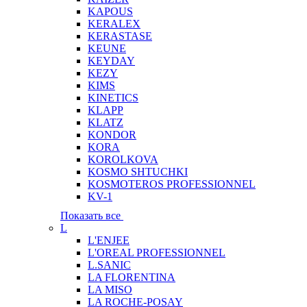
KAPOUS
KERALEX
KERASTASE
KEUNE
KEYDAY
KEZY
KIMS
KINETICS
KLAPP
KLATZ
KONDOR
KORA
KOROLKOVA
KOSMO SHTUCHKI
KOSMOTEROS PROFESSIONNEL
KV-1
Показать все
L
L'ENJEE
L'OREAL PROFESSIONNEL
L.SANIC
LA FLORENTINA
LA MISO
LA ROCHE-POSAY