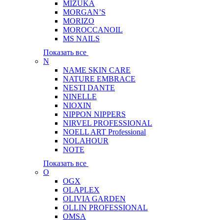
MIZUKA
MORGAN’S
MORIZO
MOROCCANOIL
MS NAILS
Показать все
N
NAME SKIN CARE
NATURE EMBRACE
NESTI DANTE
NINELLE
NIOXIN
NIPPON NIPPERS
NIRVEL PROFESSIONAL
NOELL ART Professional
NOLAHOUR
NOTE
Показать все
O
OGX
OLAPLEX
OLIVIA GARDEN
OLLIN PROFESSIONAL
OMSA