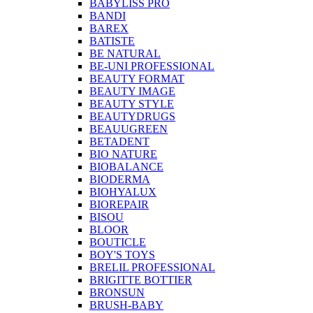
BABYLISS PRO
BANDI
BAREX
BATISTE
BE NATURAL
BE-UNI PROFESSIONAL
BEAUTY FORMAT
BEAUTY IMAGE
BEAUTY STYLE
BEAUTYDRUGS
BEAUUGREEN
BETADENT
BIO NATURE
BIOBALANCE
BIODERMA
BIOHYALUX
BIOREPAIR
BISOU
BLOOR
BOUTICLE
BOY'S TOYS
BRELIL PROFESSIONAL
BRIGITTE BOTTIER
BRONSUN
BRUSH-BABY