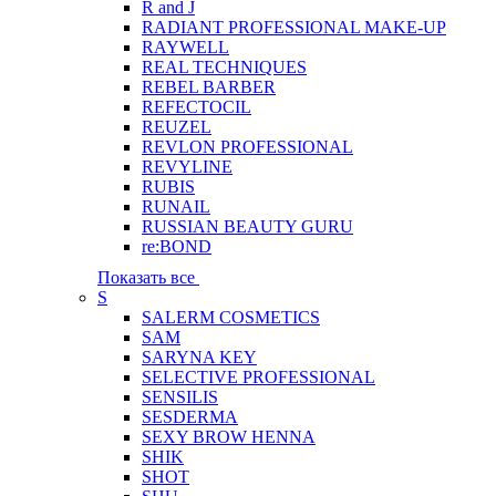
R and J
RADIANT PROFESSIONAL MAKE-UP
RAYWELL
REAL TECHNIQUES
REBEL BARBER
REFECTOCIL
REUZEL
REVLON PROFESSIONAL
REVYLINE
RUBIS
RUNAIL
RUSSIAN BEAUTY GURU
re:BOND
Показать все
S
SALERM COSMETICS
SAM
SARYNA KEY
SELECTIVE PROFESSIONAL
SENSILIS
SESDERMA
SEXY BROW HENNA
SHIK
SHOT