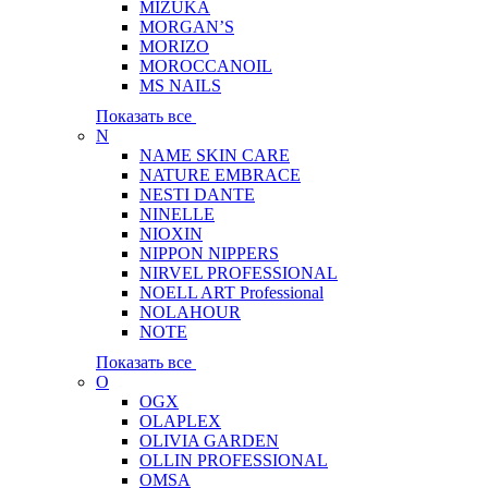
MIZUKA
MORGAN’S
MORIZO
MOROCCANOIL
MS NAILS
Показать все
N
NAME SKIN CARE
NATURE EMBRACE
NESTI DANTE
NINELLE
NIOXIN
NIPPON NIPPERS
NIRVEL PROFESSIONAL
NOELL ART Professional
NOLAHOUR
NOTE
Показать все
O
OGX
OLAPLEX
OLIVIA GARDEN
OLLIN PROFESSIONAL
OMSA