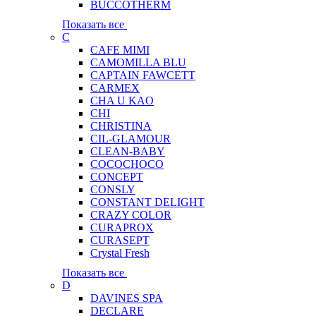
BUCCOTHERM
Показать все
C
CAFE MIMI
CAMOMILLA BLU
CAPTAIN FAWCETT
CARMEX
CHA U KAO
CHI
CHRISTINA
CIL-GLAMOUR
CLEAN-BABY
COCOCHOCO
CONCEPT
CONSLY
CONSTANT DELIGHT
CRAZY COLOR
CURAPROX
CURASEPT
Crystal Fresh
Показать все
D
DAVINES SPA
DECLARE