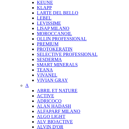
KEUNE
KLAPP
LARTE DEL BELLO
LEBEL
LEVISSIME
LISAP MILANO
MOROCCANOIL
OLLIN PROFESSIONAL
PREMIUM
PROTOKERATIN
SELECTIVE PROFESSIONAL
SESDERMA
SMART MINERALS
TEANA
VIVANEL
VIVIAN GRAY
A
ABRIL ET NATURE
ACTIVE
ADRICOCO
ALAN HADASH
ALFAPARF MILANO
ALGO LIGHT
ALV BIOACTIVE
ALVIN D'OR