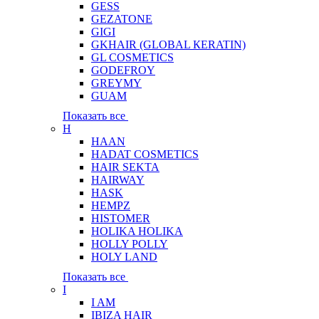
GESS
GEZATONE
GIGI
GKHAIR (GLOBAL КЕRATIN)
GL COSMETICS
GODEFROY
GREYMY
GUAM
Показать все
H
HAAN
HADAT COSMETICS
HAIR SEKTA
HAIRWAY
HASK
HEMPZ
HISTOMER
HOLIKA HOLIKA
HOLLY POLLY
HOLY LAND
Показать все
I
I AM
IBIZA HAIR