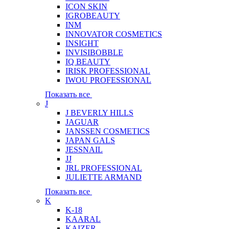
ICON SKIN
IGROBEAUTY
INM
INNOVATOR COSMETICS
INSIGHT
INVISIBOBBLE
IQ BEAUTY
IRISK PROFESSIONAL
IWOU PROFESSIONAL
Показать все
J
J BEVERLY HILLS
JAGUAR
JANSSEN COSMETICS
JAPAN GALS
JESSNAIL
JJ
JRL PROFESSIONAL
JULIETTE ARMAND
Показать все
K
K-18
KAARAL
KAIZER