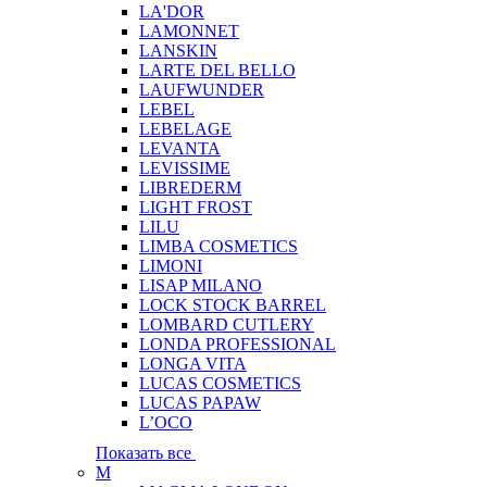
LA'DOR
LAMONNET
LANSKIN
LARTE DEL BELLO
LAUFWUNDER
LEBEL
LEBELAGE
LEVANTA
LEVISSIME
LIBREDERM
LIGHT FROST
LILU
LIMBA COSMETICS
LIMONI
LISAP MILANO
LOCK STOCK BARREL
LOMBARD CUTLERY
LONDA PROFESSIONAL
LONGA VITA
LUCAS COSMETICS
LUCAS PAPAW
L’OCO
Показать все
M