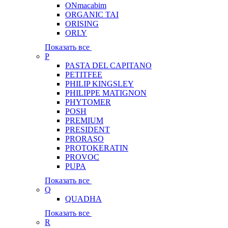
ONmacabim
ORGANIC TAI
ORISING
ORLY
Показать все
P
PASTA DEL CAPITANO
PETITFEE
PHILIP KINGSLEY
PHILIPPE MATIGNON
PHYTOMER
POSH
PREMIUM
PRESIDENT
PRORASO
PROTOKERATIN
PROVOC
PUPA
Показать все
Q
QUADHA
Показать все
R