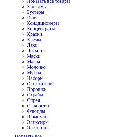
Показать все товары
Бальзамы
Бустеры
Гели
Кондиционеры
Концентраты
Краски
Кремы
Лаки
Лосьоны
Маски
Масла
Молочко
Муссы
Наборы
Окислители
Порошки
Скрабы
Спреи
Сыворотки
Флюиды
Шампуни
Эликсиры
Эссенции
Показать все