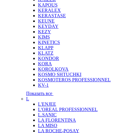
KAPOUS
KERALEX
KERASTASE
KEUNE
KEYDAY
KEZY
KIMS
KINETICS
KLAPP
KLATZ
KONDOR
KORA
KOROLKOVA
KOSMO SHTUCHKI
KOSMOTEROS PROFESSIONNEL
KV-1
Показать все
L
L'ENJEE
L'OREAL PROFESSIONNEL
L.SANIC
LA FLORENTINA
LA MISO
LA ROCHE-POSAY