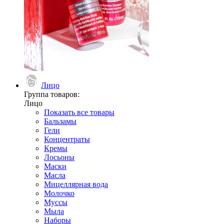
Лицо
Группа товаров:
Лицо
Показать все товары
Бальзамы
Гели
Концентраты
Кремы
Лосьоны
Маски
Масла
Мицеллярная вода
Молочко
Муссы
Мыла
Наборы