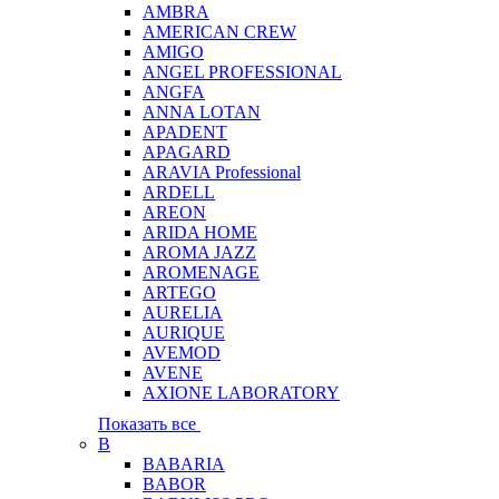
AMBRA
AMERICAN CREW
AMIGO
ANGEL PROFESSIONAL
ANGFA
ANNA LOTAN
APADENT
APAGARD
ARAVIA Professional
ARDELL
AREON
ARIDA HOME
AROMA JAZZ
AROMENAGE
ARTEGO
AURELIA
AURIQUE
AVEMOD
AVENE
AXIONE LABORATORY
Показать все
B
BABARIA
BABOR