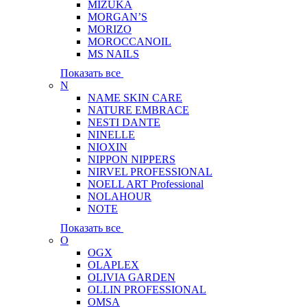
MIZUKA
MORGAN’S
MORIZO
MOROCCANOIL
MS NAILS
Показать все
N
NAME SKIN CARE
NATURE EMBRACE
NESTI DANTE
NINELLE
NIOXIN
NIPPON NIPPERS
NIRVEL PROFESSIONAL
NOELL ART Professional
NOLAHOUR
NOTE
Показать все
O
OGX
OLAPLEX
OLIVIA GARDEN
OLLIN PROFESSIONAL
OMSA