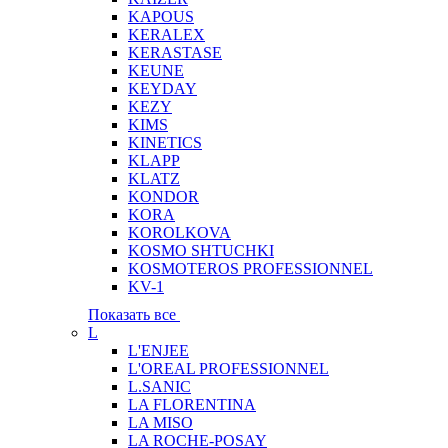
KAPOUS
KERALEX
KERASTASE
KEUNE
KEYDAY
KEZY
KIMS
KINETICS
KLAPP
KLATZ
KONDOR
KORA
KOROLKOVA
KOSMO SHTUCHKI
KOSMOTEROS PROFESSIONNEL
KV-1
Показать все
L
L'ENJEE
L'OREAL PROFESSIONNEL
L.SANIC
LA FLORENTINA
LA MISO
LA ROCHE-POSAY