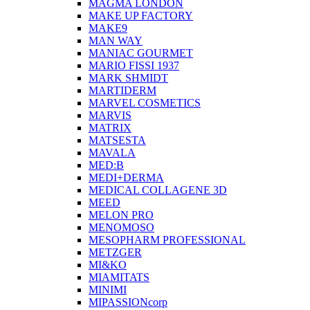
MAGMA LONDON
MAKE UP FACTORY
MAKE9
MAN WAY
MANIAC GOURMET
MARIO FISSI 1937
MARK SHMIDT
MARTIDERM
MARVEL COSMETICS
MARVIS
MATRIX
MATSESTA
MAVALA
MED:B
MEDI+DERMA
MEDICAL COLLAGENE 3D
MEED
MELON PRO
MENOMOSO
MESOPHARM PROFESSIONAL
METZGER
MI&KO
MIAMITATS
MINIMI
MIPASSIONcorp