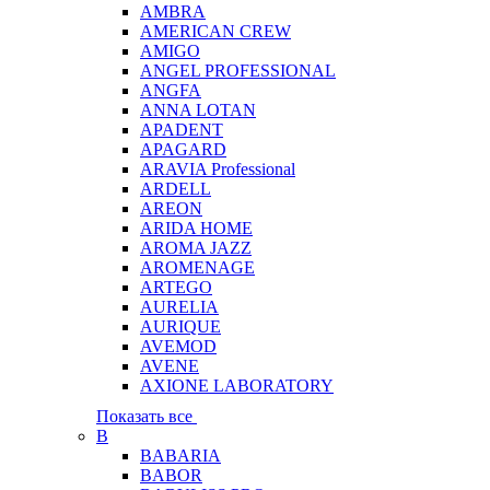
AMBRA
AMERICAN CREW
AMIGO
ANGEL PROFESSIONAL
ANGFA
ANNA LOTAN
APADENT
APAGARD
ARAVIA Professional
ARDELL
AREON
ARIDA HOME
AROMA JAZZ
AROMENAGE
ARTEGO
AURELIA
AURIQUE
AVEMOD
AVENE
AXIONE LABORATORY
Показать все
B
BABARIA
BABOR