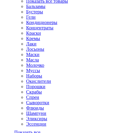
Показать все товары
Бальзамы
Бустеры
Гели
Кондиционеры
Концентраты
Краски
Кремы
Лаки
Лосьоны
Маски
Масла
Молочко
Муссы
Наборы
Окислители
Порошки
Скрабы
Спреи
Сыворотки
Флюиды
Шампуни
Эликсиры
Эссенции
Показать все