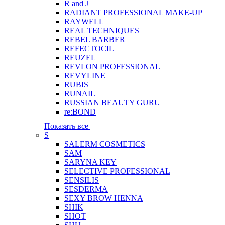
R and J
RADIANT PROFESSIONAL MAKE-UP
RAYWELL
REAL TECHNIQUES
REBEL BARBER
REFECTOCIL
REUZEL
REVLON PROFESSIONAL
REVYLINE
RUBIS
RUNAIL
RUSSIAN BEAUTY GURU
re:BOND
Показать все
S
SALERM COSMETICS
SAM
SARYNA KEY
SELECTIVE PROFESSIONAL
SENSILIS
SESDERMA
SEXY BROW HENNA
SHIK
SHOT