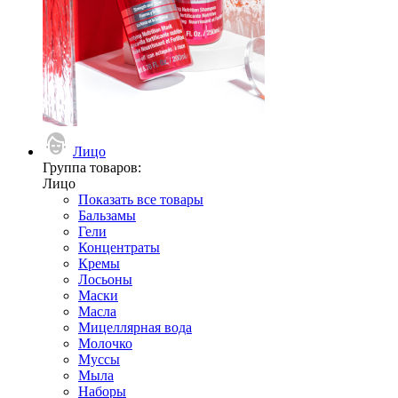
Лицо
Группа товаров:
Лицо
Показать все товары
Бальзамы
Гели
Концентраты
Кремы
Лосьоны
Маски
Масла
Мицеллярная вода
Молочко
Муссы
Мыла
Наборы