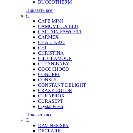
BUCCOTHERM
Показать все
C
CAFE MIMI
CAMOMILLA BLU
CAPTAIN FAWCETT
CARMEX
CHA U KAO
CHI
CHRISTINA
CIL-GLAMOUR
CLEAN-BABY
COCOCHOCO
CONCEPT
CONSLY
CONSTANT DELIGHT
CRAZY COLOR
CURAPROX
CURASEPT
Crystal Fresh
Показать все
D
DAVINES SPA
DECLARE