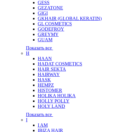
GESS
GEZATONE
GIGI
GKHAIR (GLOBAL КЕRATIN)
GL COSMETICS
GODEFROY
GREYMY
GUAM
Показать все
H
HAAN
HADAT COSMETICS
HAIR SEKTA
HAIRWAY
HASK
HEMPZ
HISTOMER
HOLIKA HOLIKA
HOLLY POLLY
HOLY LAND
Показать все
I
I AM
IBIZA HAIR