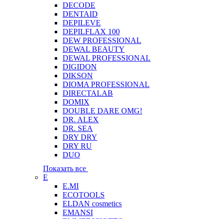
DECODE
DENTAID
DEPILEVE
DEPILFLAX 100
DEW PROFESSIONAL
DEWAL BEAUTY
DEWAL PROFESSIONAL
DIGIDON
DIKSON
DIOMA PROFESSIONAL
DIRECTALAB
DOMIX
DOUBLE DARE OMG!
DR. ALEX
DR. SEA
DRY DRY
DRY RU
DUO
Показать все
E
E.MI
ECOTOOLS
ELDAN cosmetics
EMANSI