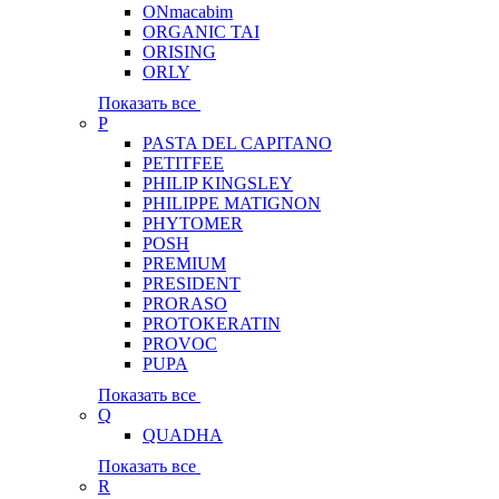
ONmacabim
ORGANIC TAI
ORISING
ORLY
Показать все
P
PASTA DEL CAPITANO
PETITFEE
PHILIP KINGSLEY
PHILIPPE MATIGNON
PHYTOMER
POSH
PREMIUM
PRESIDENT
PRORASO
PROTOKERATIN
PROVOC
PUPA
Показать все
Q
QUADHA
Показать все
R