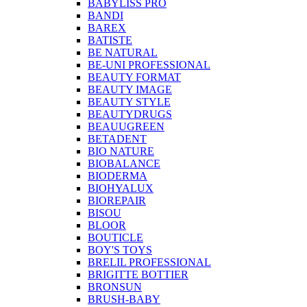
BABYLISS PRO
BANDI
BAREX
BATISTE
BE NATURAL
BE-UNI PROFESSIONAL
BEAUTY FORMAT
BEAUTY IMAGE
BEAUTY STYLE
BEAUTYDRUGS
BEAUUGREEN
BETADENT
BIO NATURE
BIOBALANCE
BIODERMA
BIOHYALUX
BIOREPAIR
BISOU
BLOOR
BOUTICLE
BOY'S TOYS
BRELIL PROFESSIONAL
BRIGITTE BOTTIER
BRONSUN
BRUSH-BABY