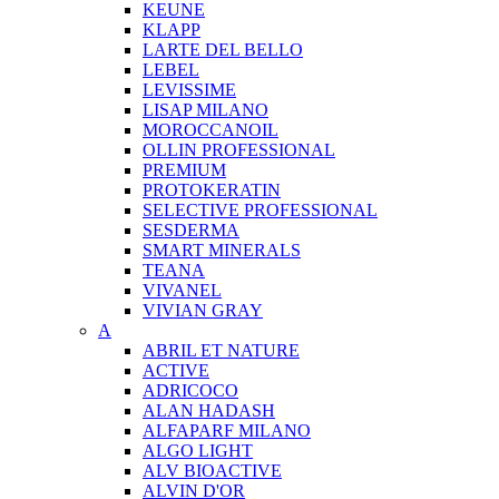
KEUNE
KLAPP
LARTE DEL BELLO
LEBEL
LEVISSIME
LISAP MILANO
MOROCCANOIL
OLLIN PROFESSIONAL
PREMIUM
PROTOKERATIN
SELECTIVE PROFESSIONAL
SESDERMA
SMART MINERALS
TEANA
VIVANEL
VIVIAN GRAY
A
ABRIL ET NATURE
ACTIVE
ADRICOCO
ALAN HADASH
ALFAPARF MILANO
ALGO LIGHT
ALV BIOACTIVE
ALVIN D'OR