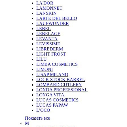
LA'DOR
LAMONNET
LANSKIN
LARTE DEL BELLO
LAUFWUNDER
LEBEL
LEBELAGE
LEVANTA
LEVISSIME
LIBREDERM
LIGHT FROST
LILU
LIMBA COSMETICS
LIMONI
LISAP MILANO
LOCK STOCK BARREL
LOMBARD CUTLERY
LONDA PROFESSIONAL
LONGA VITA
LUCAS COSMETICS
LUCAS PAPAW
L’OCO
Показать все
M