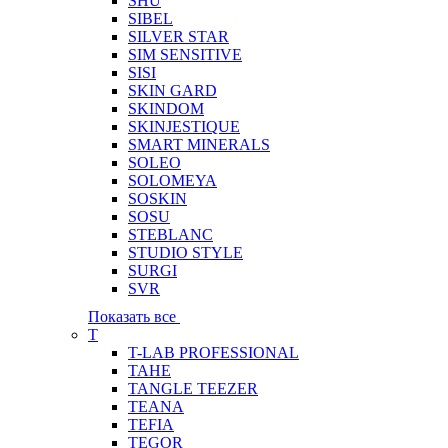
SHU
SIBEL
SILVER STAR
SIM SENSITIVE
SISI
SKIN GARD
SKINDOM
SKINJESTIQUE
SMART MINERALS
SOLEO
SOLOMEYA
SOSKIN
SOSU
STEBLANC
STUDIO STYLE
SURGI
SVR
Показать все
T
T-LAB PROFESSIONAL
TAHE
TANGLE TEEZER
TEANA
TEFIA
TEGOR