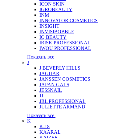
ICON SKIN
IGROBEAUTY
INM
INNOVATOR COSMETICS
INSIGHT
INVISIBOBBLE
IQ BEAUTY
IRISK PROFESSIONAL
IWOU PROFESSIONAL
Показать все
J
J BEVERLY HILLS
JAGUAR
JANSSEN COSMETICS
JAPAN GALS
JESSNAIL
JJ
JRL PROFESSIONAL
JULIETTE ARMAND
Показать все
K
K-18
KAARAL
KAIZER