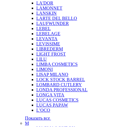
LA'DOR
LAMONNET
LANSKIN
LARTE DEL BELLO
LAUFWUNDER
LEBEL
LEBELAGE
LEVANTA
LEVISSIME
LIBREDERM
LIGHT FROST
LILU
LIMBA COSMETICS
LIMONI
LISAP MILANO
LOCK STOCK BARREL
LOMBARD CUTLERY
LONDA PROFESSIONAL
LONGA VITA
LUCAS COSMETICS
LUCAS PAPAW
L’OCO
Показать все
M