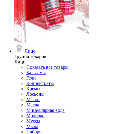
Лицо
Группа товаров:
Лицо
Показать все товары
Бальзамы
Гели
Концентраты
Кремы
Лосьоны
Маски
Масла
Мицеллярная вода
Молочко
Муссы
Мыла
Наборы