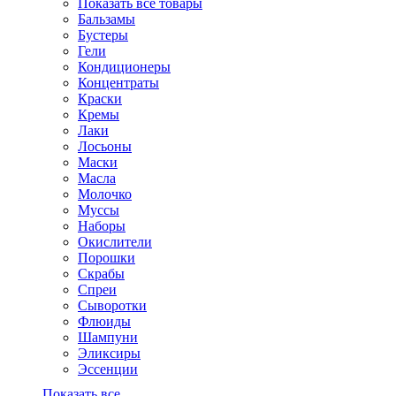
Показать все товары
Бальзамы
Бустеры
Гели
Кондиционеры
Концентраты
Краски
Кремы
Лаки
Лосьоны
Маски
Масла
Молочко
Муссы
Наборы
Окислители
Порошки
Скрабы
Спреи
Сыворотки
Флюиды
Шампуни
Эликсиры
Эссенции
Показать все