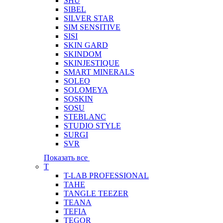
SHU
SIBEL
SILVER STAR
SIM SENSITIVE
SISI
SKIN GARD
SKINDOM
SKINJESTIQUE
SMART MINERALS
SOLEO
SOLOMEYA
SOSKIN
SOSU
STEBLANC
STUDIO STYLE
SURGI
SVR
Показать все
T
T-LAB PROFESSIONAL
TAHE
TANGLE TEEZER
TEANA
TEFIA
TEGOR