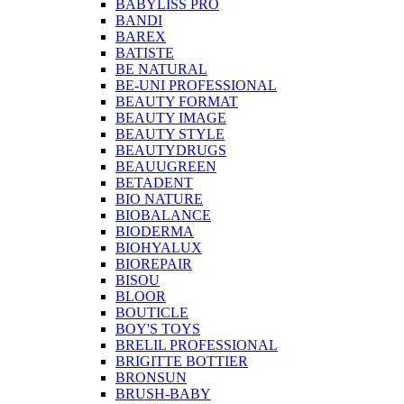
BABYLISS PRO
BANDI
BAREX
BATISTE
BE NATURAL
BE-UNI PROFESSIONAL
BEAUTY FORMAT
BEAUTY IMAGE
BEAUTY STYLE
BEAUTYDRUGS
BEAUUGREEN
BETADENT
BIO NATURE
BIOBALANCE
BIODERMA
BIOHYALUX
BIOREPAIR
BISOU
BLOOR
BOUTICLE
BOY'S TOYS
BRELIL PROFESSIONAL
BRIGITTE BOTTIER
BRONSUN
BRUSH-BABY