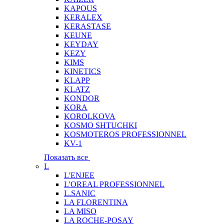
KAPOUS
KERALEX
KERASTASE
KEUNE
KEYDAY
KEZY
KIMS
KINETICS
KLAPP
KLATZ
KONDOR
KORA
KOROLKOVA
KOSMO SHTUCHKI
KOSMOTEROS PROFESSIONNEL
KV-1
Показать все
L
L'ENJEE
L'OREAL PROFESSIONNEL
L.SANIC
LA FLORENTINA
LA MISO
LA ROCHE-POSAY