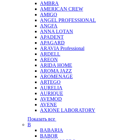
AMBRA
AMERICAN CREW
AMIGO
ANGEL PROFESSIONAL
ANGFA
ANNA LOTAN
APADENT
APAGARD
ARAVIA Professional
ARDELL
AREON
ARIDA HOME
AROMA JAZZ
AROMENAGE
ARTEGO
AURELIA
AURIQUE
AVEMOD
AVENE
AXIONE LABORATORY
Показать все
B
BABARIA
BABOR