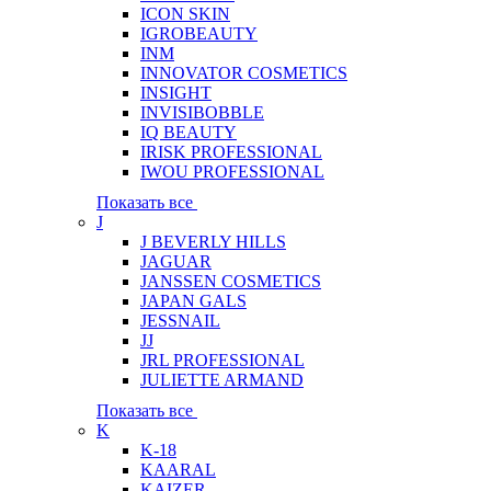
ICON SKIN
IGROBEAUTY
INM
INNOVATOR COSMETICS
INSIGHT
INVISIBOBBLE
IQ BEAUTY
IRISK PROFESSIONAL
IWOU PROFESSIONAL
Показать все
J
J BEVERLY HILLS
JAGUAR
JANSSEN COSMETICS
JAPAN GALS
JESSNAIL
JJ
JRL PROFESSIONAL
JULIETTE ARMAND
Показать все
K
K-18
KAARAL
KAIZER