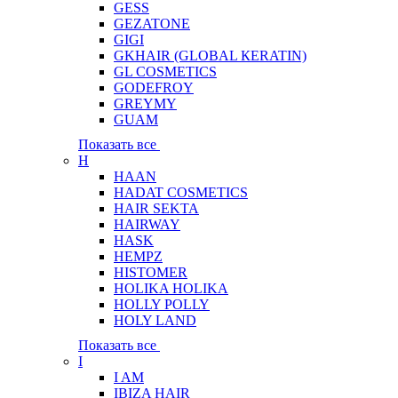
GESS
GEZATONE
GIGI
GKHAIR (GLOBAL КЕRATIN)
GL COSMETICS
GODEFROY
GREYMY
GUAM
Показать все
H
HAAN
HADAT COSMETICS
HAIR SEKTA
HAIRWAY
HASK
HEMPZ
HISTOMER
HOLIKA HOLIKA
HOLLY POLLY
HOLY LAND
Показать все
I
I AM
IBIZA HAIR