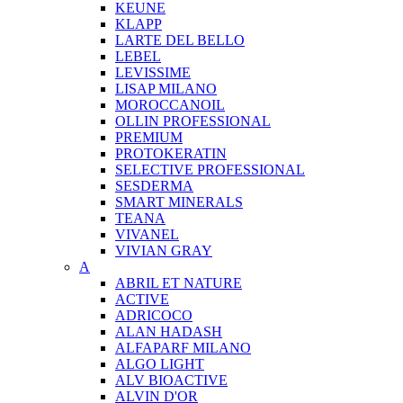
KEUNE
KLAPP
LARTE DEL BELLO
LEBEL
LEVISSIME
LISAP MILANO
MOROCCANOIL
OLLIN PROFESSIONAL
PREMIUM
PROTOKERATIN
SELECTIVE PROFESSIONAL
SESDERMA
SMART MINERALS
TEANA
VIVANEL
VIVIAN GRAY
A
ABRIL ET NATURE
ACTIVE
ADRICOCO
ALAN HADASH
ALFAPARF MILANO
ALGO LIGHT
ALV BIOACTIVE
ALVIN D'OR