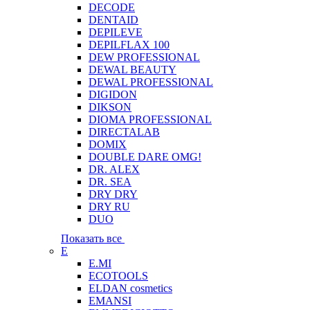
DECODE
DENTAID
DEPILEVE
DEPILFLAX 100
DEW PROFESSIONAL
DEWAL BEAUTY
DEWAL PROFESSIONAL
DIGIDON
DIKSON
DIOMA PROFESSIONAL
DIRECTALAB
DOMIX
DOUBLE DARE OMG!
DR. ALEX
DR. SEA
DRY DRY
DRY RU
DUO
Показать все
E
E.MI
ECOTOOLS
ELDAN cosmetics
EMANSI