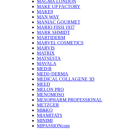
MAGMA LONDON
MAKE UP FACTORY
MAKE9
MAN WAY
MANIAC GOURMET
MARIO FISSI 1937
MARK SHMIDT
MARTIDERM
MARVEL COSMETICS
MARVIS
MATRIX
MATSESTA
MAVALA
MED:B
MEDI+DERMA
MEDICAL COLLAGENE 3D
MEED
MELON PRO
MENOMOSO
MESOPHARM PROFESSIONAL
METZGER
MI&KO
MIAMITATS
MINIMI
MIPASSIONcorp