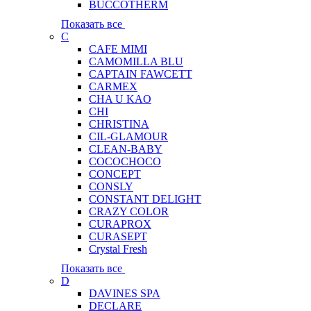
BUCCOTHERM
Показать все
C
CAFE MIMI
CAMOMILLA BLU
CAPTAIN FAWCETT
CARMEX
CHA U KAO
CHI
CHRISTINA
CIL-GLAMOUR
CLEAN-BABY
COCOCHOCO
CONCEPT
CONSLY
CONSTANT DELIGHT
CRAZY COLOR
CURAPROX
CURASEPT
Crystal Fresh
Показать все
D
DAVINES SPA
DECLARE