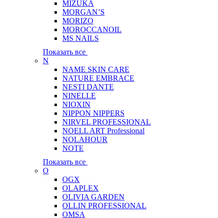
MIZUKA
MORGAN’S
MORIZO
MOROCCANOIL
MS NAILS
Показать все
N
NAME SKIN CARE
NATURE EMBRACE
NESTI DANTE
NINELLE
NIOXIN
NIPPON NIPPERS
NIRVEL PROFESSIONAL
NOELL ART Professional
NOLAHOUR
NOTE
Показать все
O
OGX
OLAPLEX
OLIVIA GARDEN
OLLIN PROFESSIONAL
OMSA