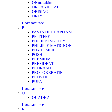
ONmacabim
ORGANIC TAI
ORISING
ORLY
Показать все
P
PASTA DEL CAPITANO
PETITFEE
PHILIP KINGSLEY
PHILIPPE MATIGNON
PHYTOMER
POSH
PREMIUM
PRESIDENT
PRORASO
PROTOKERATIN
PROVOC
PUPA
Показать все
Q
QUADHA
Показать все
R