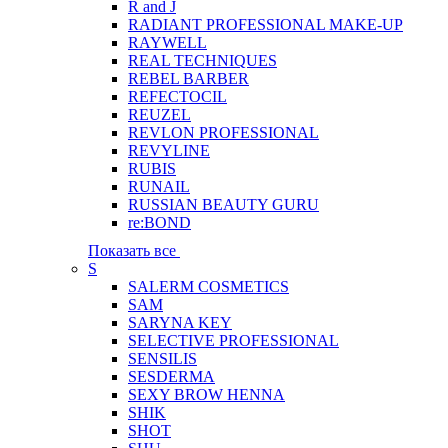
R and J
RADIANT PROFESSIONAL MAKE-UP
RAYWELL
REAL TECHNIQUES
REBEL BARBER
REFECTOCIL
REUZEL
REVLON PROFESSIONAL
REVYLINE
RUBIS
RUNAIL
RUSSIAN BEAUTY GURU
re:BOND
Показать все
S
SALERM COSMETICS
SAM
SARYNA KEY
SELECTIVE PROFESSIONAL
SENSILIS
SESDERMA
SEXY BROW HENNA
SHIK
SHOT