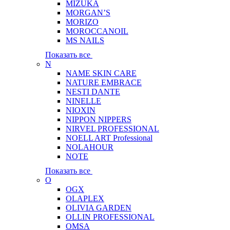
MIZUKA
MORGAN’S
MORIZO
MOROCCANOIL
MS NAILS
Показать все
N
NAME SKIN CARE
NATURE EMBRACE
NESTI DANTE
NINELLE
NIOXIN
NIPPON NIPPERS
NIRVEL PROFESSIONAL
NOELL ART Professional
NOLAHOUR
NOTE
Показать все
O
OGX
OLAPLEX
OLIVIA GARDEN
OLLIN PROFESSIONAL
OMSA