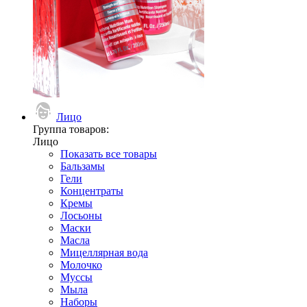
Лицо
Группа товаров:
Лицо
Показать все товары
Бальзамы
Гели
Концентраты
Кремы
Лосьоны
Маски
Масла
Мицеллярная вода
Молочко
Муссы
Мыла
Наборы