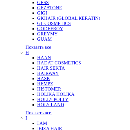
GESS
GEZATONE
GIGI
GKHAIR (GLOBAL КЕRATIN)
GL COSMETICS
GODEFROY
GREYMY
GUAM
Показать все
H
HAAN
HADAT COSMETICS
HAIR SEKTA
HAIRWAY
HASK
HEMPZ
HISTOMER
HOLIKA HOLIKA
HOLLY POLLY
HOLY LAND
Показать все
I
I AM
IBIZA HAIR