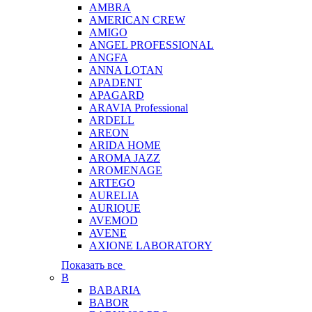
AMBRA
AMERICAN CREW
AMIGO
ANGEL PROFESSIONAL
ANGFA
ANNA LOTAN
APADENT
APAGARD
ARAVIA Professional
ARDELL
AREON
ARIDA HOME
AROMA JAZZ
AROMENAGE
ARTEGO
AURELIA
AURIQUE
AVEMOD
AVENE
AXIONE LABORATORY
Показать все
B
BABARIA
BABOR