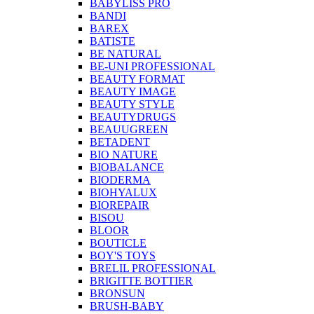
BABYLISS PRO
BANDI
BAREX
BATISTE
BE NATURAL
BE-UNI PROFESSIONAL
BEAUTY FORMAT
BEAUTY IMAGE
BEAUTY STYLE
BEAUTYDRUGS
BEAUUGREEN
BETADENT
BIO NATURE
BIOBALANCE
BIODERMA
BIOHYALUX
BIOREPAIR
BISOU
BLOOR
BOUTICLE
BOY'S TOYS
BRELIL PROFESSIONAL
BRIGITTE BOTTIER
BRONSUN
BRUSH-BABY