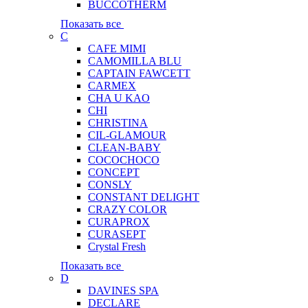
BUCCOTHERM
Показать все
C
CAFE MIMI
CAMOMILLA BLU
CAPTAIN FAWCETT
CARMEX
CHA U KAO
CHI
CHRISTINA
CIL-GLAMOUR
CLEAN-BABY
COCOCHOCO
CONCEPT
CONSLY
CONSTANT DELIGHT
CRAZY COLOR
CURAPROX
CURASEPT
Crystal Fresh
Показать все
D
DAVINES SPA
DECLARE