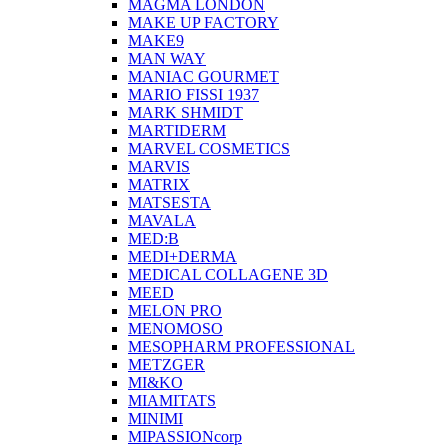
MAGMA LONDON
MAKE UP FACTORY
MAKE9
MAN WAY
MANIAC GOURMET
MARIO FISSI 1937
MARK SHMIDT
MARTIDERM
MARVEL COSMETICS
MARVIS
MATRIX
MATSESTA
MAVALA
MED:B
MEDI+DERMA
MEDICAL COLLAGENE 3D
MEED
MELON PRO
MENOMOSO
MESOPHARM PROFESSIONAL
METZGER
MI&KO
MIAMITATS
MINIMI
MIPASSIONcorp