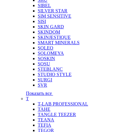
SHU
SIBEL
SILVER STAR
SIM SENSITIVE
SISI
SKIN GARD
SKINDOM
SKINJESTIQUE
SMART MINERALS
SOLEO
SOLOMEYA
SOSKIN
SOSU
STEBLANC
STUDIO STYLE
SURGI
SVR
Показать все
T
T-LAB PROFESSIONAL
TAHE
TANGLE TEEZER
TEANA
TEFIA
TEGOR