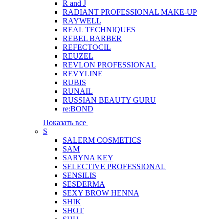
R and J
RADIANT PROFESSIONAL MAKE-UP
RAYWELL
REAL TECHNIQUES
REBEL BARBER
REFECTOCIL
REUZEL
REVLON PROFESSIONAL
REVYLINE
RUBIS
RUNAIL
RUSSIAN BEAUTY GURU
re:BOND
Показать все
S
SALERM COSMETICS
SAM
SARYNA KEY
SELECTIVE PROFESSIONAL
SENSILIS
SESDERMA
SEXY BROW HENNA
SHIK
SHOT