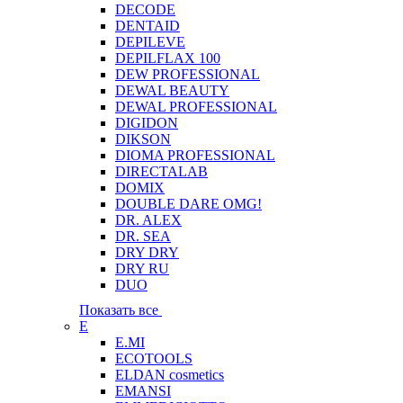
DECODE
DENTAID
DEPILEVE
DEPILFLAX 100
DEW PROFESSIONAL
DEWAL BEAUTY
DEWAL PROFESSIONAL
DIGIDON
DIKSON
DIOMA PROFESSIONAL
DIRECTALAB
DOMIX
DOUBLE DARE OMG!
DR. ALEX
DR. SEA
DRY DRY
DRY RU
DUO
Показать все
E
E.MI
ECOTOOLS
ELDAN cosmetics
EMANSI