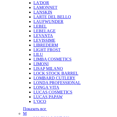
LA'DOR
LAMONNET
LANSKIN
LARTE DEL BELLO
LAUFWUNDER
LEBEL
LEBELAGE
LEVANTA
LEVISSIME
LIBREDERM
LIGHT FROST
LILU
LIMBA COSMETICS
LIMONI
LISAP MILANO
LOCK STOCK BARREL
LOMBARD CUTLERY
LONDA PROFESSIONAL
LONGA VITA
LUCAS COSMETICS
LUCAS PAPAW
L’OCO
Показать все
M