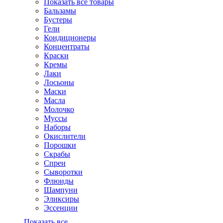
Показать все товары
Бальзамы
Бустеры
Гели
Кондиционеры
Концентраты
Краски
Кремы
Лаки
Лосьоны
Маски
Масла
Молочко
Муссы
Наборы
Окислители
Порошки
Скрабы
Спреи
Сыворотки
Флюиды
Шампуни
Эликсиры
Эссенции
Показать все