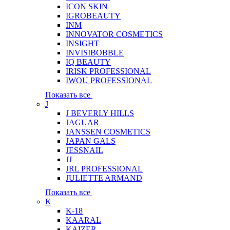
ICON SKIN
IGROBEAUTY
INM
INNOVATOR COSMETICS
INSIGHT
INVISIBOBBLE
IQ BEAUTY
IRISK PROFESSIONAL
IWOU PROFESSIONAL
Показать все
J
J BEVERLY HILLS
JAGUAR
JANSSEN COSMETICS
JAPAN GALS
JESSNAIL
JJ
JRL PROFESSIONAL
JULIETTE ARMAND
Показать все
K
K-18
KAARAL
KAIZER