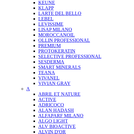
KEUNE
KLAPP
LARTE DEL BELLO
LEBEL
LEVISSIME
LISAP MILANO
MOROCCANOIL
OLLIN PROFESSIONAL
PREMIUM
PROTOKERATIN
SELECTIVE PROFESSIONAL
SESDERMA
SMART MINERALS
TEANA
VIVANEL
VIVIAN GRAY
A
ABRIL ET NATURE
ACTIVE
ADRICOCO
ALAN HADASH
ALFAPARF MILANO
ALGO LIGHT
ALV BIOACTIVE
ALVIN D'OR