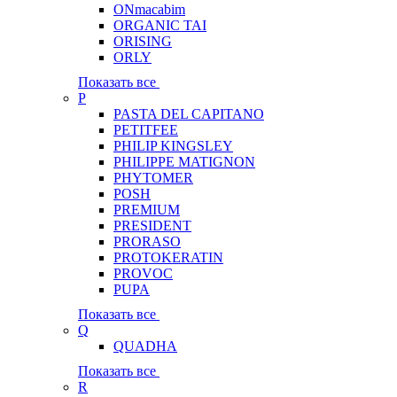
ONmacabim
ORGANIC TAI
ORISING
ORLY
Показать все
P
PASTA DEL CAPITANO
PETITFEE
PHILIP KINGSLEY
PHILIPPE MATIGNON
PHYTOMER
POSH
PREMIUM
PRESIDENT
PRORASO
PROTOKERATIN
PROVOC
PUPA
Показать все
Q
QUADHA
Показать все
R