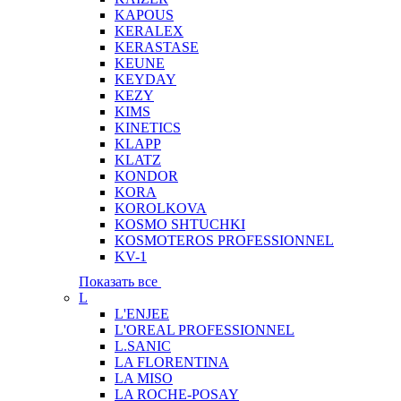
KAPOUS
KERALEX
KERASTASE
KEUNE
KEYDAY
KEZY
KIMS
KINETICS
KLAPP
KLATZ
KONDOR
KORA
KOROLKOVA
KOSMO SHTUCHKI
KOSMOTEROS PROFESSIONNEL
KV-1
Показать все
L
L'ENJEE
L'OREAL PROFESSIONNEL
L.SANIC
LA FLORENTINA
LA MISO
LA ROCHE-POSAY