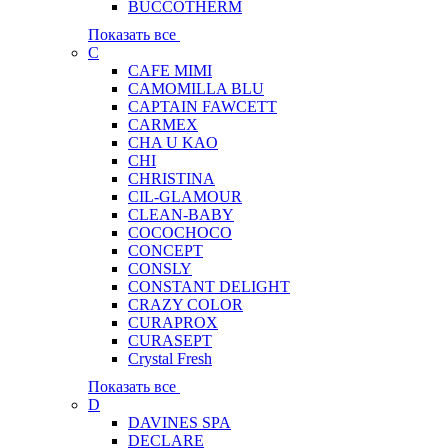
BUCCOTHERM
Показать все
C
CAFE MIMI
CAMOMILLA BLU
CAPTAIN FAWCETT
CARMEX
CHA U KAO
CHI
CHRISTINA
CIL-GLAMOUR
CLEAN-BABY
COCOCHOCO
CONCEPT
CONSLY
CONSTANT DELIGHT
CRAZY COLOR
CURAPROX
CURASEPT
Crystal Fresh
Показать все
D
DAVINES SPA
DECLARE