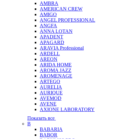
AMBRA
AMERICAN CREW
AMIGO
ANGEL PROFESSIONAL
ANGFA
ANNA LOTAN
APADENT
APAGARD
ARAVIA Professional
ARDELL
AREON
ARIDA HOME
AROMA JAZZ
AROMENAGE
ARTEGO
AURELIA
AURIQUE
AVEMOD
AVENE
AXIONE LABORATORY
Показать все
B
BABARIA
BABOR