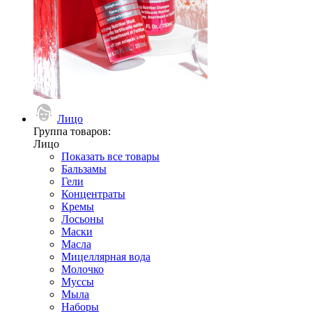
Лицо
Группа товаров:
Лицо
Показать все товары
Бальзамы
Гели
Концентраты
Кремы
Лосьоны
Маски
Масла
Мицеллярная вода
Молочко
Муссы
Мыла
Наборы