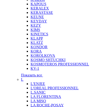
KAPOUS
KERALEX
KERASTASE
KEUNE
KEYDAY
KEZY
KIMS
KINETICS
KLAPP
KLATZ
KONDOR
KORA
KOROLKOVA
KOSMO SHTUCHKI
KOSMOTEROS PROFESSIONNEL
KV-1
Показать все
L
L'ENJEE
L'OREAL PROFESSIONNEL
L.SANIC
LA FLORENTINA
LA MISO
LA ROCHE-POSAY