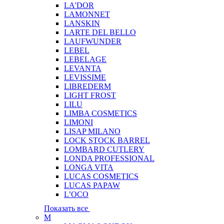
LA'DOR
LAMONNET
LANSKIN
LARTE DEL BELLO
LAUFWUNDER
LEBEL
LEBELAGE
LEVANTA
LEVISSIME
LIBREDERM
LIGHT FROST
LILU
LIMBA COSMETICS
LIMONI
LISAP MILANO
LOCK STOCK BARREL
LOMBARD CUTLERY
LONDA PROFESSIONAL
LONGA VITA
LUCAS COSMETICS
LUCAS PAPAW
L’OCO
Показать все
M