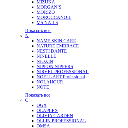
MIZUKA
MORGAN’S
MORIZO
MOROCCANOIL
MS NAILS
Показать все
N
NAME SKIN CARE
NATURE EMBRACE
NESTI DANTE
NINELLE
NIOXIN
NIPPON NIPPERS
NIRVEL PROFESSIONAL
NOELL ART Professional
NOLAHOUR
NOTE
Показать все
O
OGX
OLAPLEX
OLIVIA GARDEN
OLLIN PROFESSIONAL
OMSA