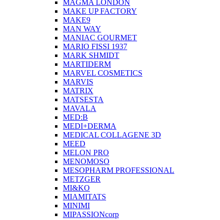
MAGMA LONDON
MAKE UP FACTORY
MAKE9
MAN WAY
MANIAC GOURMET
MARIO FISSI 1937
MARK SHMIDT
MARTIDERM
MARVEL COSMETICS
MARVIS
MATRIX
MATSESTA
MAVALA
MED:B
MEDI+DERMA
MEDICAL COLLAGENE 3D
MEED
MELON PRO
MENOMOSO
MESOPHARM PROFESSIONAL
METZGER
MI&KO
MIAMITATS
MINIMI
MIPASSIONcorp