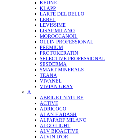
KEUNE
KLAPP
LARTE DEL BELLO
LEBEL
LEVISSIME
LISAP MILANO
MOROCCANOIL
OLLIN PROFESSIONAL
PREMIUM
PROTOKERATIN
SELECTIVE PROFESSIONAL
SESDERMA
SMART MINERALS
TEANA
VIVANEL
VIVIAN GRAY
A
ABRIL ET NATURE
ACTIVE
ADRICOCO
ALAN HADASH
ALFAPARF MILANO
ALGO LIGHT
ALV BIOACTIVE
ALVIN D'OR