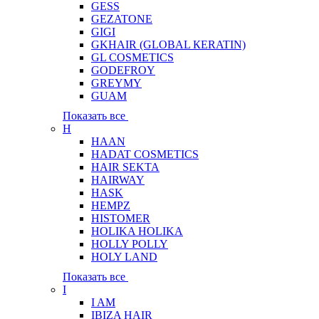
GESS
GEZATONE
GIGI
GKHAIR (GLOBAL КЕRATIN)
GL COSMETICS
GODEFROY
GREYMY
GUAM
Показать все
H
HAAN
HADAT COSMETICS
HAIR SEKTA
HAIRWAY
HASK
HEMPZ
HISTOMER
HOLIKA HOLIKA
HOLLY POLLY
HOLY LAND
Показать все
I
I AM
IBIZA HAIR