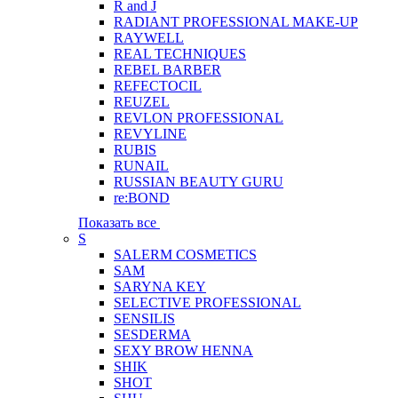
R and J
RADIANT PROFESSIONAL MAKE-UP
RAYWELL
REAL TECHNIQUES
REBEL BARBER
REFECTOCIL
REUZEL
REVLON PROFESSIONAL
REVYLINE
RUBIS
RUNAIL
RUSSIAN BEAUTY GURU
re:BOND
Показать все
S
SALERM COSMETICS
SAM
SARYNA KEY
SELECTIVE PROFESSIONAL
SENSILIS
SESDERMA
SEXY BROW HENNA
SHIK
SHOT