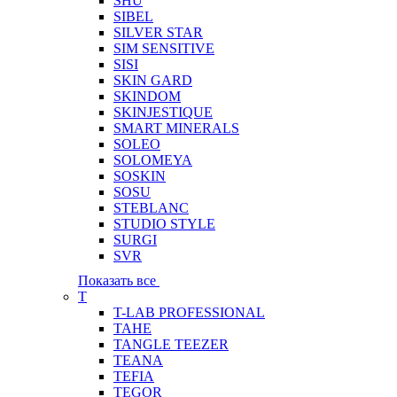
SHU
SIBEL
SILVER STAR
SIM SENSITIVE
SISI
SKIN GARD
SKINDOM
SKINJESTIQUE
SMART MINERALS
SOLEO
SOLOMEYA
SOSKIN
SOSU
STEBLANC
STUDIO STYLE
SURGI
SVR
Показать все
T
T-LAB PROFESSIONAL
TAHE
TANGLE TEEZER
TEANA
TEFIA
TEGOR