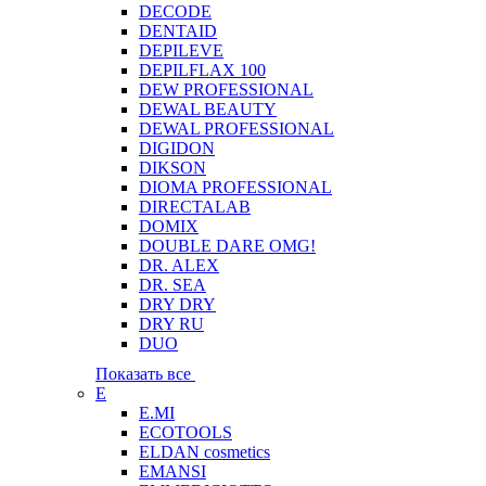
DECODE
DENTAID
DEPILEVE
DEPILFLAX 100
DEW PROFESSIONAL
DEWAL BEAUTY
DEWAL PROFESSIONAL
DIGIDON
DIKSON
DIOMA PROFESSIONAL
DIRECTALAB
DOMIX
DOUBLE DARE OMG!
DR. ALEX
DR. SEA
DRY DRY
DRY RU
DUO
Показать все
E
E.MI
ECOTOOLS
ELDAN cosmetics
EMANSI