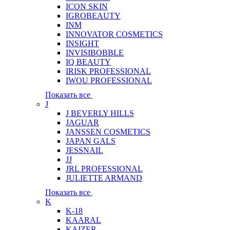
ICON SKIN
IGROBEAUTY
INM
INNOVATOR COSMETICS
INSIGHT
INVISIBOBBLE
IQ BEAUTY
IRISK PROFESSIONAL
IWOU PROFESSIONAL
Показать все
J
J BEVERLY HILLS
JAGUAR
JANSSEN COSMETICS
JAPAN GALS
JESSNAIL
JJ
JRL PROFESSIONAL
JULIETTE ARMAND
Показать все
K
K-18
KAARAL
KAIZER