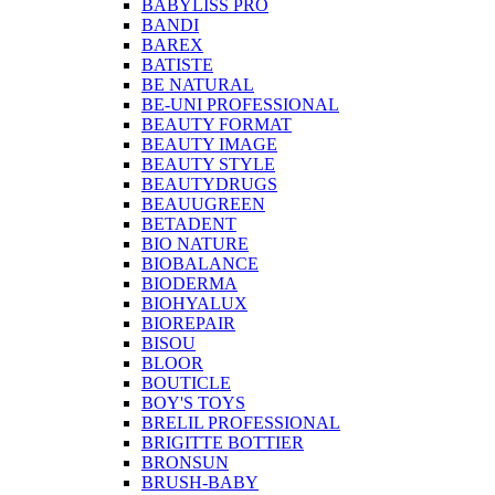
BABYLISS PRO
BANDI
BAREX
BATISTE
BE NATURAL
BE-UNI PROFESSIONAL
BEAUTY FORMAT
BEAUTY IMAGE
BEAUTY STYLE
BEAUTYDRUGS
BEAUUGREEN
BETADENT
BIO NATURE
BIOBALANCE
BIODERMA
BIOHYALUX
BIOREPAIR
BISOU
BLOOR
BOUTICLE
BOY'S TOYS
BRELIL PROFESSIONAL
BRIGITTE BOTTIER
BRONSUN
BRUSH-BABY