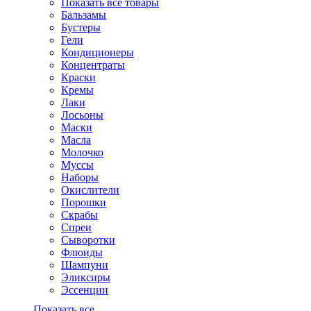
Показать все товары
Бальзамы
Бустеры
Гели
Кондиционеры
Концентраты
Краски
Кремы
Лаки
Лосьоны
Маски
Масла
Молочко
Муссы
Наборы
Окислители
Порошки
Скрабы
Спреи
Сыворотки
Флюиды
Шампуни
Эликсиры
Эссенции
Показать все