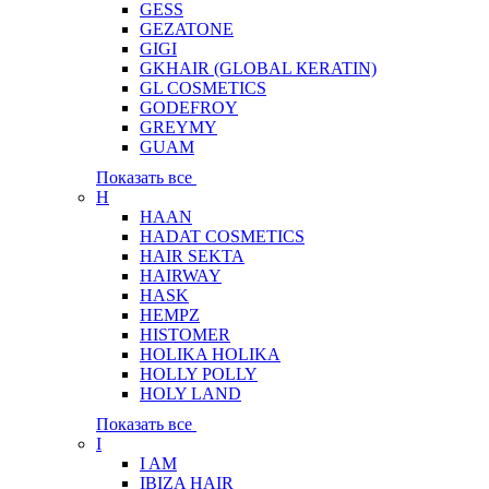
GESS
GEZATONE
GIGI
GKHAIR (GLOBAL КЕRATIN)
GL COSMETICS
GODEFROY
GREYMY
GUAM
Показать все
H
HAAN
HADAT COSMETICS
HAIR SEKTA
HAIRWAY
HASK
HEMPZ
HISTOMER
HOLIKA HOLIKA
HOLLY POLLY
HOLY LAND
Показать все
I
I AM
IBIZA HAIR