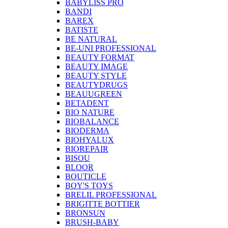
BABYLISS PRO
BANDI
BAREX
BATISTE
BE NATURAL
BE-UNI PROFESSIONAL
BEAUTY FORMAT
BEAUTY IMAGE
BEAUTY STYLE
BEAUTYDRUGS
BEAUUGREEN
BETADENT
BIO NATURE
BIOBALANCE
BIODERMA
BIOHYALUX
BIOREPAIR
BISOU
BLOOR
BOUTICLE
BOY'S TOYS
BRELIL PROFESSIONAL
BRIGITTE BOTTIER
BRONSUN
BRUSH-BABY