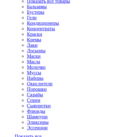
Показать все товары
Бальзамы
Бустеры
Гели
Кондиционеры
Концентраты
Краски
Кремы
Лаки
Лосьоны
Маски
Масла
Молочко
Муссы
Наборы
Окислители
Порошки
Скрабы
Спреи
Сыворотки
Флюиды
Шампуни
Эликсиры
Эссенции
Показать все