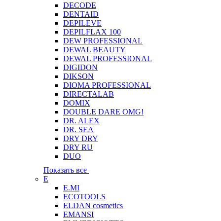
DECODE
DENTAID
DEPILEVE
DEPILFLAX 100
DEW PROFESSIONAL
DEWAL BEAUTY
DEWAL PROFESSIONAL
DIGIDON
DIKSON
DIOMA PROFESSIONAL
DIRECTALAB
DOMIX
DOUBLE DARE OMG!
DR. ALEX
DR. SEA
DRY DRY
DRY RU
DUO
Показать все
E
E.MI
ECOTOOLS
ELDAN cosmetics
EMANSI