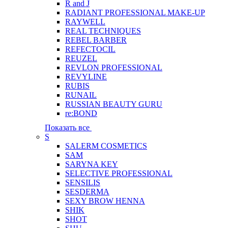
R and J
RADIANT PROFESSIONAL MAKE-UP
RAYWELL
REAL TECHNIQUES
REBEL BARBER
REFECTOCIL
REUZEL
REVLON PROFESSIONAL
REVYLINE
RUBIS
RUNAIL
RUSSIAN BEAUTY GURU
re:BOND
Показать все
S
SALERM COSMETICS
SAM
SARYNA KEY
SELECTIVE PROFESSIONAL
SENSILIS
SESDERMA
SEXY BROW HENNA
SHIK
SHOT