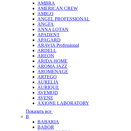
AMBRA
AMERICAN CREW
AMIGO
ANGEL PROFESSIONAL
ANGFA
ANNA LOTAN
APADENT
APAGARD
ARAVIA Professional
ARDELL
AREON
ARIDA HOME
AROMA JAZZ
AROMENAGE
ARTEGO
AURELIA
AURIQUE
AVEMOD
AVENE
AXIONE LABORATORY
Показать все
B
BABARIA
BABOR