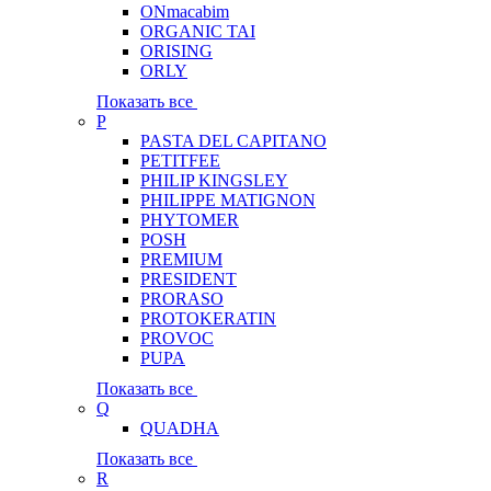
ONmacabim
ORGANIC TAI
ORISING
ORLY
Показать все
P
PASTA DEL CAPITANO
PETITFEE
PHILIP KINGSLEY
PHILIPPE MATIGNON
PHYTOMER
POSH
PREMIUM
PRESIDENT
PRORASO
PROTOKERATIN
PROVOC
PUPA
Показать все
Q
QUADHA
Показать все
R