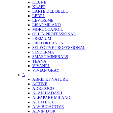
KEUNE
KLAPP
LARTE DEL BELLO
LEBEL
LEVISSIME
LISAP MILANO
MOROCCANOIL
OLLIN PROFESSIONAL
PREMIUM
PROTOKERATIN
SELECTIVE PROFESSIONAL
SESDERMA
SMART MINERALS
TEANA
VIVANEL
VIVIAN GRAY
A
ABRIL ET NATURE
ACTIVE
ADRICOCO
ALAN HADASH
ALFAPARF MILANO
ALGO LIGHT
ALV BIOACTIVE
ALVIN D'OR