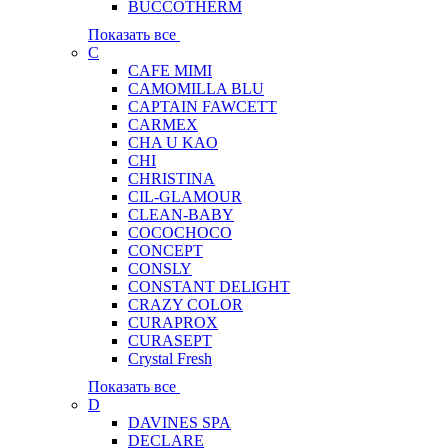
BUCCOTHERM
Показать все
C
CAFE MIMI
CAMOMILLA BLU
CAPTAIN FAWCETT
CARMEX
CHA U KAO
CHI
CHRISTINA
CIL-GLAMOUR
CLEAN-BABY
COCOCHOCO
CONCEPT
CONSLY
CONSTANT DELIGHT
CRAZY COLOR
CURAPROX
CURASEPT
Crystal Fresh
Показать все
D
DAVINES SPA
DECLARE