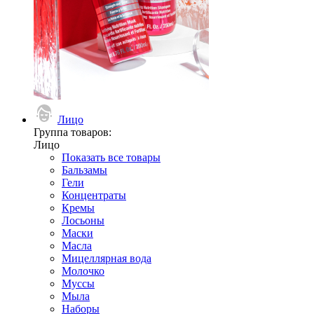
Лицо
Группа товаров:
Лицо
Показать все товары
Бальзамы
Гели
Концентраты
Кремы
Лосьоны
Маски
Масла
Мицеллярная вода
Молочко
Муссы
Мыла
Наборы