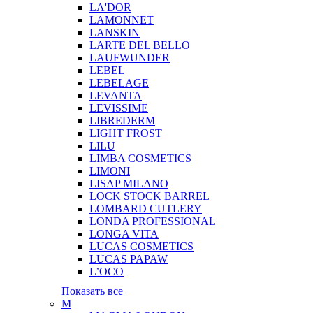
LA'DOR
LAMONNET
LANSKIN
LARTE DEL BELLO
LAUFWUNDER
LEBEL
LEBELAGE
LEVANTA
LEVISSIME
LIBREDERM
LIGHT FROST
LILU
LIMBA COSMETICS
LIMONI
LISAP MILANO
LOCK STOCK BARREL
LOMBARD CUTLERY
LONDA PROFESSIONAL
LONGA VITA
LUCAS COSMETICS
LUCAS PAPAW
L’OCO
Показать все
M