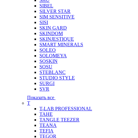
SHU
SIBEL
SILVER STAR
SIM SENSITIVE
SISI
SKIN GARD
SKINDOM
SKINJESTIQUE
SMART MINERALS
SOLEO
SOLOMEYA
SOSKIN
SOSU
STEBLANC
STUDIO STYLE
SURGI
SVR
Показать все
T
T-LAB PROFESSIONAL
TAHE
TANGLE TEEZER
TEANA
TEFIA
TEGOR