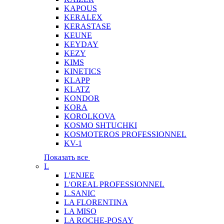
KAPOUS
KERALEX
KERASTASE
KEUNE
KEYDAY
KEZY
KIMS
KINETICS
KLAPP
KLATZ
KONDOR
KORA
KOROLKOVA
KOSMO SHTUCHKI
KOSMOTEROS PROFESSIONNEL
KV-1
Показать все
L
L'ENJEE
L'OREAL PROFESSIONNEL
L.SANIC
LA FLORENTINA
LA MISO
LA ROCHE-POSAY