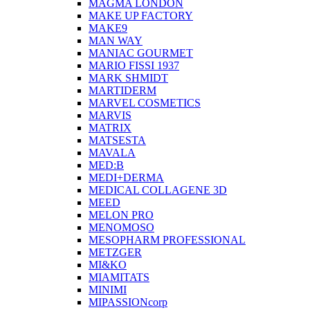
MAGMA LONDON
MAKE UP FACTORY
MAKE9
MAN WAY
MANIAC GOURMET
MARIO FISSI 1937
MARK SHMIDT
MARTIDERM
MARVEL COSMETICS
MARVIS
MATRIX
MATSESTA
MAVALA
MED:B
MEDI+DERMA
MEDICAL COLLAGENE 3D
MEED
MELON PRO
MENOMOSO
MESOPHARM PROFESSIONAL
METZGER
MI&KO
MIAMITATS
MINIMI
MIPASSIONcorp