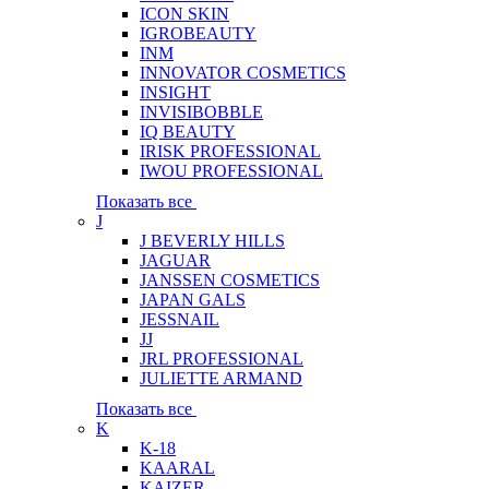
ICON SKIN
IGROBEAUTY
INM
INNOVATOR COSMETICS
INSIGHT
INVISIBOBBLE
IQ BEAUTY
IRISK PROFESSIONAL
IWOU PROFESSIONAL
Показать все
J
J BEVERLY HILLS
JAGUAR
JANSSEN COSMETICS
JAPAN GALS
JESSNAIL
JJ
JRL PROFESSIONAL
JULIETTE ARMAND
Показать все
K
K-18
KAARAL
KAIZER