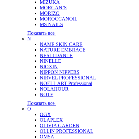
MIZUKA
MORGAN’S
MORIZO
MOROCCANOIL
MS NAILS
Показать все
N
NAME SKIN CARE
NATURE EMBRACE
NESTI DANTE
NINELLE
NIOXIN
NIPPON NIPPERS
NIRVEL PROFESSIONAL
NOELL ART Professional
NOLAHOUR
NOTE
Показать все
O
OGX
OLAPLEX
OLIVIA GARDEN
OLLIN PROFESSIONAL
OMSA