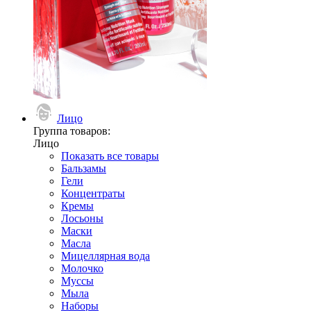
Лицо
Группа товаров:
Лицо
Показать все товары
Бальзамы
Гели
Концентраты
Кремы
Лосьоны
Маски
Масла
Мицеллярная вода
Молочко
Муссы
Мыла
Наборы