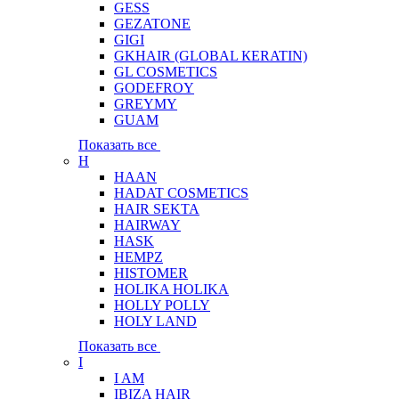
GESS
GEZATONE
GIGI
GKHAIR (GLOBAL КЕRATIN)
GL COSMETICS
GODEFROY
GREYMY
GUAM
Показать все
H
HAAN
HADAT COSMETICS
HAIR SEKTA
HAIRWAY
HASK
HEMPZ
HISTOMER
HOLIKA HOLIKA
HOLLY POLLY
HOLY LAND
Показать все
I
I AM
IBIZA HAIR