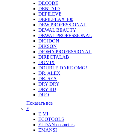
DECODE
DENTAID
DEPILEVE
DEPILFLAX 100
DEW PROFESSIONAL
DEWAL BEAUTY
DEWAL PROFESSIONAL
DIGIDON
DIKSON
DIOMA PROFESSIONAL
DIRECTALAB
DOMIX
DOUBLE DARE OMG!
DR. ALEX
DR. SEA
DRY DRY
DRY RU
DUO
Показать все
E
E.MI
ECOTOOLS
ELDAN cosmetics
EMANSI