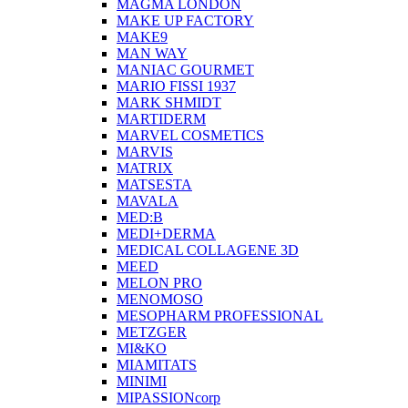
MAGMA LONDON
MAKE UP FACTORY
MAKE9
MAN WAY
MANIAC GOURMET
MARIO FISSI 1937
MARK SHMIDT
MARTIDERM
MARVEL COSMETICS
MARVIS
MATRIX
MATSESTA
MAVALA
MED:B
MEDI+DERMA
MEDICAL COLLAGENE 3D
MEED
MELON PRO
MENOMOSO
MESOPHARM PROFESSIONAL
METZGER
MI&KO
MIAMITATS
MINIMI
MIPASSIONcorp