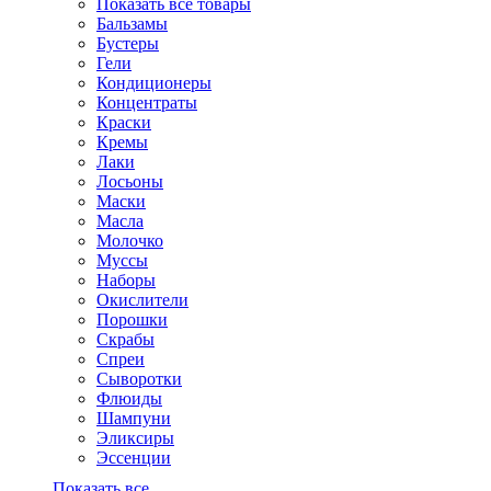
Показать все товары
Бальзамы
Бустеры
Гели
Кондиционеры
Концентраты
Краски
Кремы
Лаки
Лосьоны
Маски
Масла
Молочко
Муссы
Наборы
Окислители
Порошки
Скрабы
Спреи
Сыворотки
Флюиды
Шампуни
Эликсиры
Эссенции
Показать все