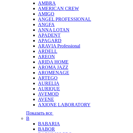
AMBRA
AMERICAN CREW
AMIGO
ANGEL PROFESSIONAL
ANGFA
ANNA LOTAN
APADENT
APAGARD
ARAVIA Professional
ARDELL
AREON
ARIDA HOME
AROMA JAZZ
AROMENAGE
ARTEGO
AURELIA
AURIQUE
AVEMOD
AVENE
AXIONE LABORATORY
Показать все
B
BABARIA
BABOR