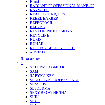
R and J
RADIANT PROFESSIONAL MAKE-UP
RAYWELL
REAL TECHNIQUES
REBEL BARBER
REFECTOCIL
REUZEL
REVLON PROFESSIONAL
REVYLINE
RUBIS
RUNAIL
RUSSIAN BEAUTY GURU
re:BOND
Показать все
S
SALERM COSMETICS
SAM
SARYNA KEY
SELECTIVE PROFESSIONAL
SENSILIS
SESDERMA
SEXY BROW HENNA
SHIK
SHOT