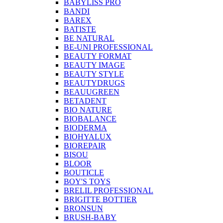
BABYLISS PRO
BANDI
BAREX
BATISTE
BE NATURAL
BE-UNI PROFESSIONAL
BEAUTY FORMAT
BEAUTY IMAGE
BEAUTY STYLE
BEAUTYDRUGS
BEAUUGREEN
BETADENT
BIO NATURE
BIOBALANCE
BIODERMA
BIOHYALUX
BIOREPAIR
BISOU
BLOOR
BOUTICLE
BOY'S TOYS
BRELIL PROFESSIONAL
BRIGITTE BOTTIER
BRONSUN
BRUSH-BABY