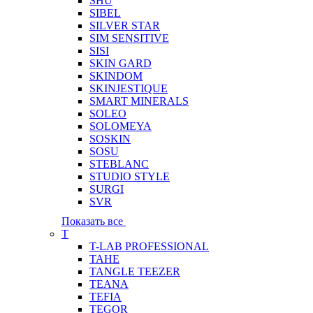
SHU
SIBEL
SILVER STAR
SIM SENSITIVE
SISI
SKIN GARD
SKINDOM
SKINJESTIQUE
SMART MINERALS
SOLEO
SOLOMEYA
SOSKIN
SOSU
STEBLANC
STUDIO STYLE
SURGI
SVR
Показать все
T
T-LAB PROFESSIONAL
TAHE
TANGLE TEEZER
TEANA
TEFIA
TEGOR