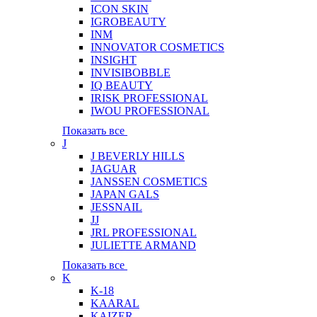
ICON SKIN
IGROBEAUTY
INM
INNOVATOR COSMETICS
INSIGHT
INVISIBOBBLE
IQ BEAUTY
IRISK PROFESSIONAL
IWOU PROFESSIONAL
Показать все
J
J BEVERLY HILLS
JAGUAR
JANSSEN COSMETICS
JAPAN GALS
JESSNAIL
JJ
JRL PROFESSIONAL
JULIETTE ARMAND
Показать все
K
K-18
KAARAL
KAIZER