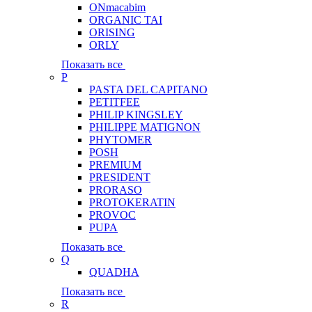
ONmacabim
ORGANIC TAI
ORISING
ORLY
Показать все
P
PASTA DEL CAPITANO
PETITFEE
PHILIP KINGSLEY
PHILIPPE MATIGNON
PHYTOMER
POSH
PREMIUM
PRESIDENT
PRORASO
PROTOKERATIN
PROVOC
PUPA
Показать все
Q
QUADHA
Показать все
R