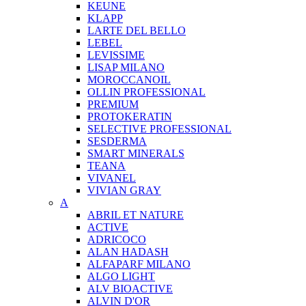
KEUNE
KLAPP
LARTE DEL BELLO
LEBEL
LEVISSIME
LISAP MILANO
MOROCCANOIL
OLLIN PROFESSIONAL
PREMIUM
PROTOKERATIN
SELECTIVE PROFESSIONAL
SESDERMA
SMART MINERALS
TEANA
VIVANEL
VIVIAN GRAY
A
ABRIL ET NATURE
ACTIVE
ADRICOCO
ALAN HADASH
ALFAPARF MILANO
ALGO LIGHT
ALV BIOACTIVE
ALVIN D'OR