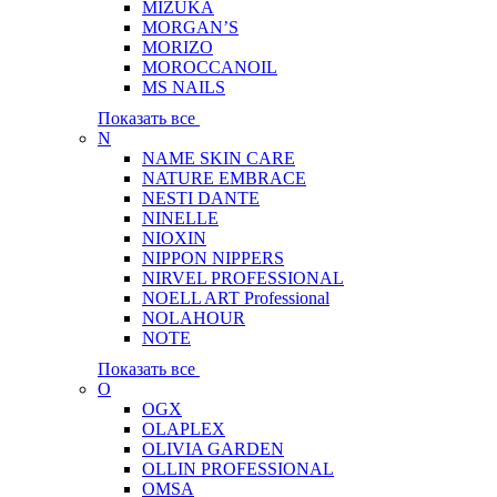
MIZUKA
MORGAN’S
MORIZO
MOROCCANOIL
MS NAILS
Показать все
N
NAME SKIN CARE
NATURE EMBRACE
NESTI DANTE
NINELLE
NIOXIN
NIPPON NIPPERS
NIRVEL PROFESSIONAL
NOELL ART Professional
NOLAHOUR
NOTE
Показать все
O
OGX
OLAPLEX
OLIVIA GARDEN
OLLIN PROFESSIONAL
OMSA