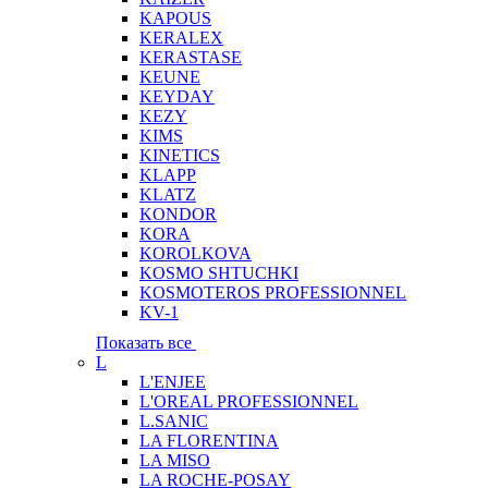
KAPOUS
KERALEX
KERASTASE
KEUNE
KEYDAY
KEZY
KIMS
KINETICS
KLAPP
KLATZ
KONDOR
KORA
KOROLKOVA
KOSMO SHTUCHKI
KOSMOTEROS PROFESSIONNEL
KV-1
Показать все
L
L'ENJEE
L'OREAL PROFESSIONNEL
L.SANIC
LA FLORENTINA
LA MISO
LA ROCHE-POSAY