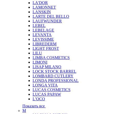
LA'DOR
LAMONNET
LANSKIN
LARTE DEL BELLO
LAUFWUNDER
LEBEL
LEBELAGE
LEVANTA
LEVISSIME
LIBREDERM
LIGHT FROST
LILU
LIMBA COSMETICS
LIMONI
LISAP MILANO
LOCK STOCK BARREL
LOMBARD CUTLERY
LONDA PROFESSIONAL
LONGA VITA
LUCAS COSMETICS
LUCAS PAPAW
L’OCO
Показать все
M