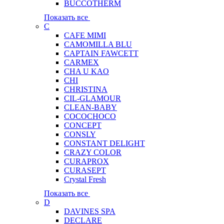
BUCCOTHERM
Показать все
C
CAFE MIMI
CAMOMILLA BLU
CAPTAIN FAWCETT
CARMEX
CHA U KAO
CHI
CHRISTINA
CIL-GLAMOUR
CLEAN-BABY
COCOCHOCO
CONCEPT
CONSLY
CONSTANT DELIGHT
CRAZY COLOR
CURAPROX
CURASEPT
Crystal Fresh
Показать все
D
DAVINES SPA
DECLARE