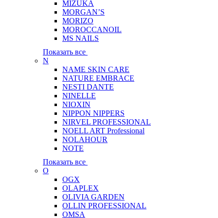
MIZUKA
MORGAN’S
MORIZO
MOROCCANOIL
MS NAILS
Показать все
N
NAME SKIN CARE
NATURE EMBRACE
NESTI DANTE
NINELLE
NIOXIN
NIPPON NIPPERS
NIRVEL PROFESSIONAL
NOELL ART Professional
NOLAHOUR
NOTE
Показать все
O
OGX
OLAPLEX
OLIVIA GARDEN
OLLIN PROFESSIONAL
OMSA