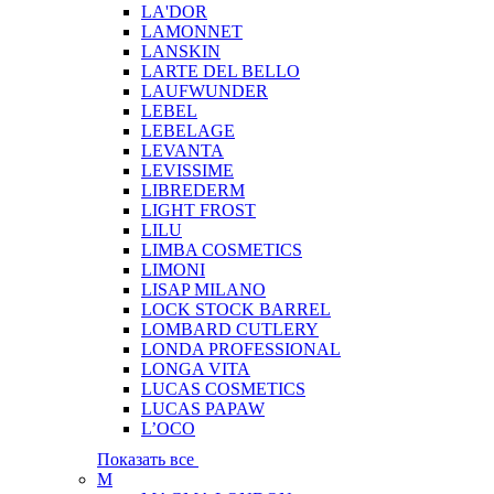
LA'DOR
LAMONNET
LANSKIN
LARTE DEL BELLO
LAUFWUNDER
LEBEL
LEBELAGE
LEVANTA
LEVISSIME
LIBREDERM
LIGHT FROST
LILU
LIMBA COSMETICS
LIMONI
LISAP MILANO
LOCK STOCK BARREL
LOMBARD CUTLERY
LONDA PROFESSIONAL
LONGA VITA
LUCAS COSMETICS
LUCAS PAPAW
L’OCO
Показать все
M