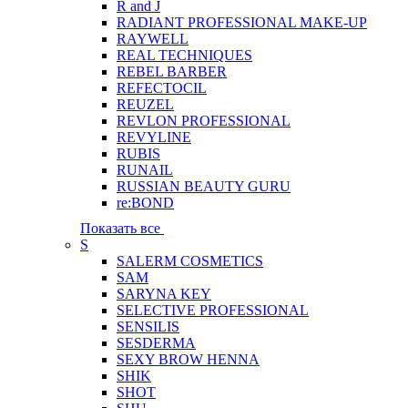
R and J
RADIANT PROFESSIONAL MAKE-UP
RAYWELL
REAL TECHNIQUES
REBEL BARBER
REFECTOCIL
REUZEL
REVLON PROFESSIONAL
REVYLINE
RUBIS
RUNAIL
RUSSIAN BEAUTY GURU
re:BOND
Показать все
S
SALERM COSMETICS
SAM
SARYNA KEY
SELECTIVE PROFESSIONAL
SENSILIS
SESDERMA
SEXY BROW HENNA
SHIK
SHOT