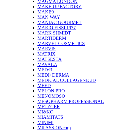
MAGMA LONDON
MAKE UP FACTORY
MAKE9
MAN WAY
MANIAC GOURMET
MARIO FISSI 1937
MARK SHMIDT
MARTIDERM
MARVEL COSMETICS
MARVIS
MATRIX
MATSESTA
MAVALA
MED:B
MEDI+DERMA
MEDICAL COLLAGENE 3D
MEED
MELON PRO
MENOMOSO
MESOPHARM PROFESSIONAL
METZGER
MI&KO
MIAMITATS
MINIMI
MIPASSIONcorp