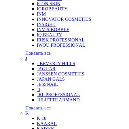
ICON SKIN
IGROBEAUTY
INM
INNOVATOR COSMETICS
INSIGHT
INVISIBOBBLE
IQ BEAUTY
IRISK PROFESSIONAL
IWOU PROFESSIONAL
Показать все
J
J BEVERLY HILLS
JAGUAR
JANSSEN COSMETICS
JAPAN GALS
JESSNAIL
JJ
JRL PROFESSIONAL
JULIETTE ARMAND
Показать все
K
K-18
KAARAL
KAIZER