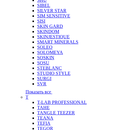
SHU
SIBEL
SILVER STAR
SIM SENSITIVE
SISI
SKIN GARD
SKINDOM
SKINJESTIQUE
SMART MINERALS
SOLEO
SOLOMEYA
SOSKIN
SOSU
STEBLANC
STUDIO STYLE
SURGI
SVR
Показать все
T
T-LAB PROFESSIONAL
TAHE
TANGLE TEEZER
TEANA
TEFIA
TEGOR