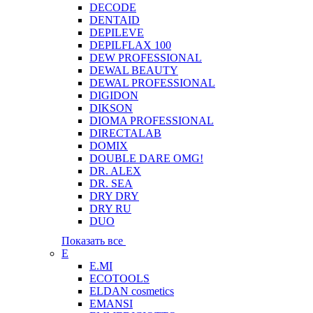
DECODE
DENTAID
DEPILEVE
DEPILFLAX 100
DEW PROFESSIONAL
DEWAL BEAUTY
DEWAL PROFESSIONAL
DIGIDON
DIKSON
DIOMA PROFESSIONAL
DIRECTALAB
DOMIX
DOUBLE DARE OMG!
DR. ALEX
DR. SEA
DRY DRY
DRY RU
DUO
Показать все
E
E.MI
ECOTOOLS
ELDAN cosmetics
EMANSI