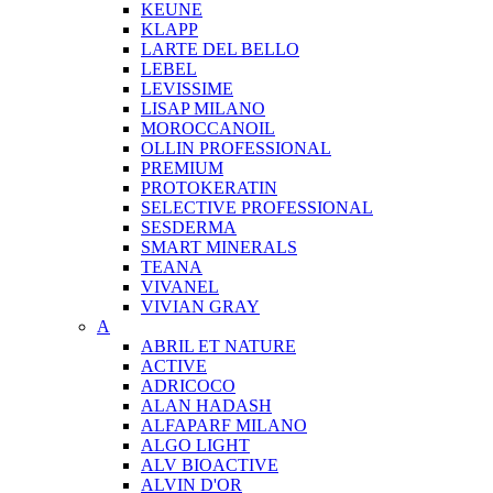
KEUNE
KLAPP
LARTE DEL BELLO
LEBEL
LEVISSIME
LISAP MILANO
MOROCCANOIL
OLLIN PROFESSIONAL
PREMIUM
PROTOKERATIN
SELECTIVE PROFESSIONAL
SESDERMA
SMART MINERALS
TEANA
VIVANEL
VIVIAN GRAY
A
ABRIL ET NATURE
ACTIVE
ADRICOCO
ALAN HADASH
ALFAPARF MILANO
ALGO LIGHT
ALV BIOACTIVE
ALVIN D'OR