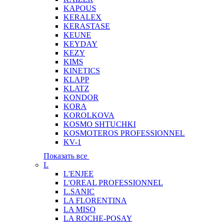
KAPOUS
KERALEX
KERASTASE
KEUNE
KEYDAY
KEZY
KIMS
KINETICS
KLAPP
KLATZ
KONDOR
KORA
KOROLKOVA
KOSMO SHTUCHKI
KOSMOTEROS PROFESSIONNEL
KV-1
Показать все
L
L'ENJEE
L'OREAL PROFESSIONNEL
L.SANIC
LA FLORENTINA
LA MISO
LA ROCHE-POSAY