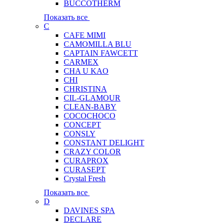
BUCCOTHERM
Показать все
C
CAFE MIMI
CAMOMILLA BLU
CAPTAIN FAWCETT
CARMEX
CHA U KAO
CHI
CHRISTINA
CIL-GLAMOUR
CLEAN-BABY
COCOCHOCO
CONCEPT
CONSLY
CONSTANT DELIGHT
CRAZY COLOR
CURAPROX
CURASEPT
Crystal Fresh
Показать все
D
DAVINES SPA
DECLARE