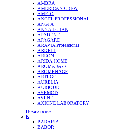
AMBRA
AMERICAN CREW
AMIGO
ANGEL PROFESSIONAL
ANGFA
ANNA LOTAN
APADENT
APAGARD
ARAVIA Professional
ARDELL
AREON
ARIDA HOME
AROMA JAZZ
AROMENAGE
ARTEGO
AURELIA
AURIQUE
AVEMOD
AVENE
AXIONE LABORATORY
Показать все
B
BABARIA
BABOR