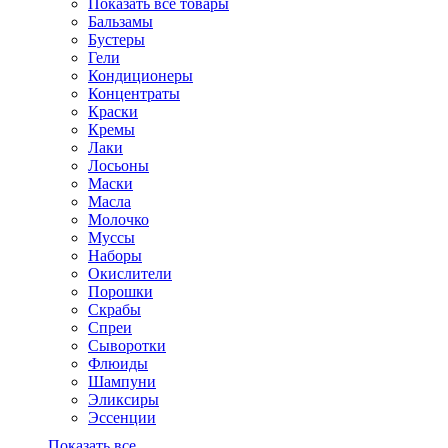
Показать все товары
Бальзамы
Бустеры
Гели
Кондиционеры
Концентраты
Краски
Кремы
Лаки
Лосьоны
Маски
Масла
Молочко
Муссы
Наборы
Окислители
Порошки
Скрабы
Спреи
Сыворотки
Флюиды
Шампуни
Эликсиры
Эссенции
Показать все