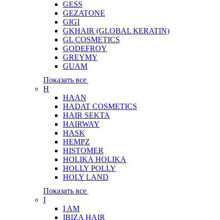
GESS
GEZATONE
GIGI
GKHAIR (GLOBAL КЕRATIN)
GL COSMETICS
GODEFROY
GREYMY
GUAM
Показать все
H
HAAN
HADAT COSMETICS
HAIR SEKTA
HAIRWAY
HASK
HEMPZ
HISTOMER
HOLIKA HOLIKA
HOLLY POLLY
HOLY LAND
Показать все
I
I AM
IBIZA HAIR