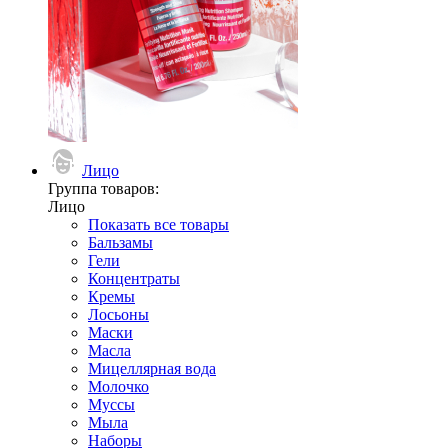
Лицо
Группа товаров:
Лицо
Показать все товары
Бальзамы
Гели
Концентраты
Кремы
Лосьоны
Маски
Масла
Мицеллярная вода
Молочко
Муссы
Мыла
Наборы