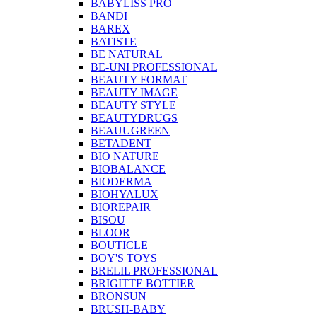
BABYLISS PRO
BANDI
BAREX
BATISTE
BE NATURAL
BE-UNI PROFESSIONAL
BEAUTY FORMAT
BEAUTY IMAGE
BEAUTY STYLE
BEAUTYDRUGS
BEAUUGREEN
BETADENT
BIO NATURE
BIOBALANCE
BIODERMA
BIOHYALUX
BIOREPAIR
BISOU
BLOOR
BOUTICLE
BOY'S TOYS
BRELIL PROFESSIONAL
BRIGITTE BOTTIER
BRONSUN
BRUSH-BABY