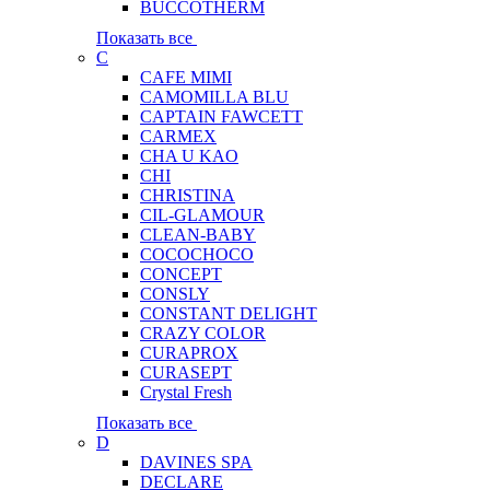
BUCCOTHERM
Показать все
C
CAFE MIMI
CAMOMILLA BLU
CAPTAIN FAWCETT
CARMEX
CHA U KAO
CHI
CHRISTINA
CIL-GLAMOUR
CLEAN-BABY
COCOCHOCO
CONCEPT
CONSLY
CONSTANT DELIGHT
CRAZY COLOR
CURAPROX
CURASEPT
Crystal Fresh
Показать все
D
DAVINES SPA
DECLARE