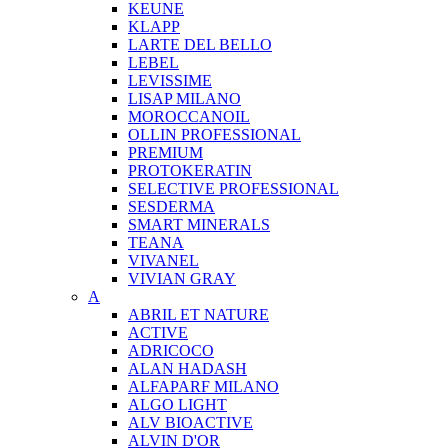
KEUNE
KLAPP
LARTE DEL BELLO
LEBEL
LEVISSIME
LISAP MILANO
MOROCCANOIL
OLLIN PROFESSIONAL
PREMIUM
PROTOKERATIN
SELECTIVE PROFESSIONAL
SESDERMA
SMART MINERALS
TEANA
VIVANEL
VIVIAN GRAY
A
ABRIL ET NATURE
ACTIVE
ADRICOCO
ALAN HADASH
ALFAPARF MILANO
ALGO LIGHT
ALV BIOACTIVE
ALVIN D'OR