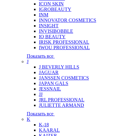
ICON SKIN
IGROBEAUTY
INM
INNOVATOR COSMETICS
INSIGHT
INVISIBOBBLE
IQ BEAUTY
IRISK PROFESSIONAL
IWOU PROFESSIONAL
Показать все
J
J BEVERLY HILLS
JAGUAR
JANSSEN COSMETICS
JAPAN GALS
JESSNAIL
JJ
JRL PROFESSIONAL
JULIETTE ARMAND
Показать все
K
K-18
KAARAL
KAIZER