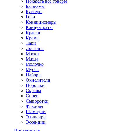
Показать все товары
Бальзамы
Бустеры
Гели
Кондиционеры
Концентраты
Краски
Кремы
Лаки
Лосьоны
Маски
Масла
Молочко
Муссы
Наборы
Окислители
Порошки
Скрабы
Спреи
Сыворотки
Флюиды
Шампуни
Эликсиры
Эссенции
Показать все