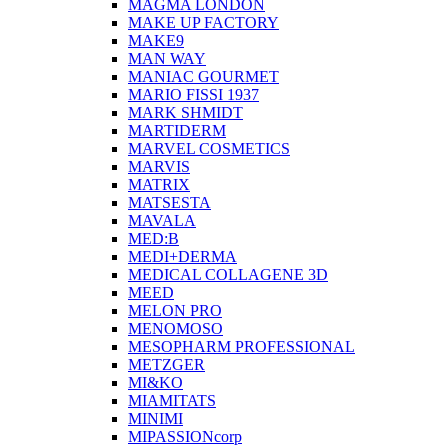
MAGMA LONDON
MAKE UP FACTORY
MAKE9
MAN WAY
MANIAC GOURMET
MARIO FISSI 1937
MARK SHMIDT
MARTIDERM
MARVEL COSMETICS
MARVIS
MATRIX
MATSESTA
MAVALA
MED:B
MEDI+DERMA
MEDICAL COLLAGENE 3D
MEED
MELON PRO
MENOMOSO
MESOPHARM PROFESSIONAL
METZGER
MI&KO
MIAMITATS
MINIMI
MIPASSIONcorp