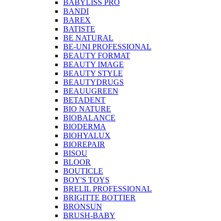
BABYLISS PRO
BANDI
BAREX
BATISTE
BE NATURAL
BE-UNI PROFESSIONAL
BEAUTY FORMAT
BEAUTY IMAGE
BEAUTY STYLE
BEAUTYDRUGS
BEAUUGREEN
BETADENT
BIO NATURE
BIOBALANCE
BIODERMA
BIOHYALUX
BIOREPAIR
BISOU
BLOOR
BOUTICLE
BOY'S TOYS
BRELIL PROFESSIONAL
BRIGITTE BOTTIER
BRONSUN
BRUSH-BABY