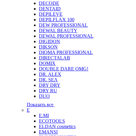
DECODE
DENTAID
DEPILEVE
DEPILFLAX 100
DEW PROFESSIONAL
DEWAL BEAUTY
DEWAL PROFESSIONAL
DIGIDON
DIKSON
DIOMA PROFESSIONAL
DIRECTALAB
DOMIX
DOUBLE DARE OMG!
DR. ALEX
DR. SEA
DRY DRY
DRY RU
DUO
Показать все
E
E.MI
ECOTOOLS
ELDAN cosmetics
EMANSI