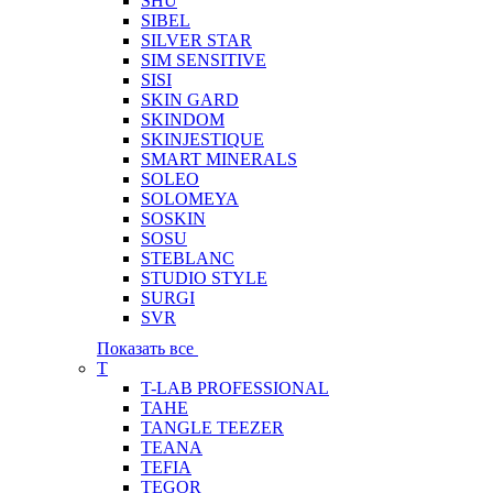
SHU
SIBEL
SILVER STAR
SIM SENSITIVE
SISI
SKIN GARD
SKINDOM
SKINJESTIQUE
SMART MINERALS
SOLEO
SOLOMEYA
SOSKIN
SOSU
STEBLANC
STUDIO STYLE
SURGI
SVR
Показать все
T
T-LAB PROFESSIONAL
TAHE
TANGLE TEEZER
TEANA
TEFIA
TEGOR