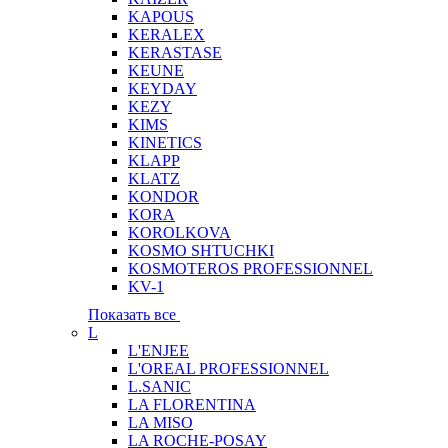
KAPOUS
KERALEX
KERASTASE
KEUNE
KEYDAY
KEZY
KIMS
KINETICS
KLAPP
KLATZ
KONDOR
KORA
KOROLKOVA
KOSMO SHTUCHKI
KOSMOTEROS PROFESSIONNEL
KV-1
Показать все
L
L'ENJEE
L'OREAL PROFESSIONNEL
L.SANIC
LA FLORENTINA
LA MISO
LA ROCHE-POSAY