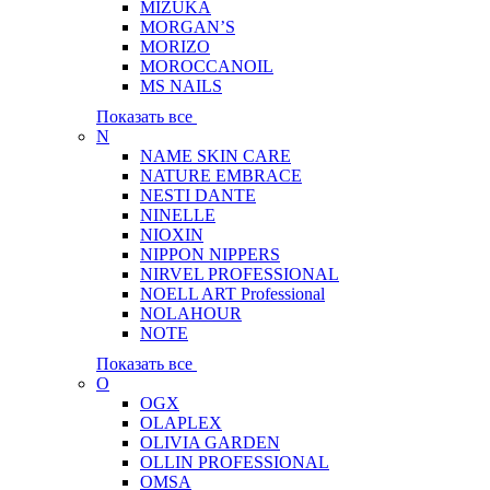
MIZUKA
MORGAN’S
MORIZO
MOROCCANOIL
MS NAILS
Показать все
N
NAME SKIN CARE
NATURE EMBRACE
NESTI DANTE
NINELLE
NIOXIN
NIPPON NIPPERS
NIRVEL PROFESSIONAL
NOELL ART Professional
NOLAHOUR
NOTE
Показать все
O
OGX
OLAPLEX
OLIVIA GARDEN
OLLIN PROFESSIONAL
OMSA