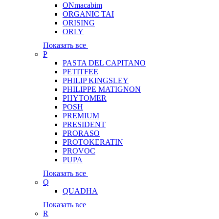
ONmacabim
ORGANIC TAI
ORISING
ORLY
Показать все
P
PASTA DEL CAPITANO
PETITFEE
PHILIP KINGSLEY
PHILIPPE MATIGNON
PHYTOMER
POSH
PREMIUM
PRESIDENT
PRORASO
PROTOKERATIN
PROVOC
PUPA
Показать все
Q
QUADHA
Показать все
R