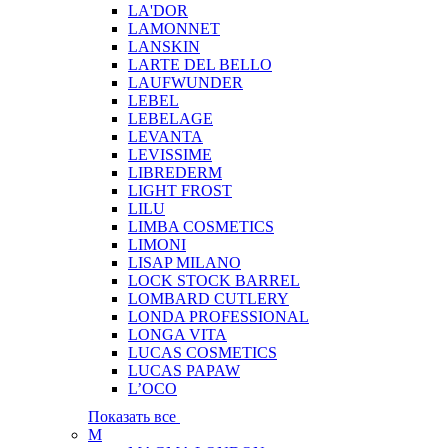
LA'DOR
LAMONNET
LANSKIN
LARTE DEL BELLO
LAUFWUNDER
LEBEL
LEBELAGE
LEVANTA
LEVISSIME
LIBREDERM
LIGHT FROST
LILU
LIMBA COSMETICS
LIMONI
LISAP MILANO
LOCK STOCK BARREL
LOMBARD CUTLERY
LONDA PROFESSIONAL
LONGA VITA
LUCAS COSMETICS
LUCAS PAPAW
L’OCO
Показать все
M