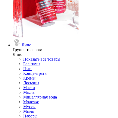
Лицо
Группа товаров:
Лицо
Показать все товары
Бальзамы
Гели
Концентраты
Кремы
Лосьоны
Маски
Масла
Мицеллярная вода
Молочко
Муссы
Мыла
Наборы