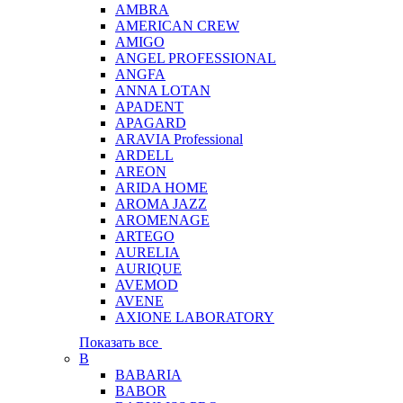
AMBRA
AMERICAN CREW
AMIGO
ANGEL PROFESSIONAL
ANGFA
ANNA LOTAN
APADENT
APAGARD
ARAVIA Professional
ARDELL
AREON
ARIDA HOME
AROMA JAZZ
AROMENAGE
ARTEGO
AURELIA
AURIQUE
AVEMOD
AVENE
AXIONE LABORATORY
Показать все
B
BABARIA
BABOR