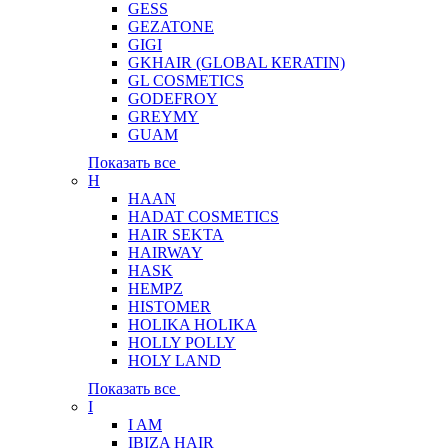
GESS
GEZATONE
GIGI
GKHAIR (GLOBAL КЕRATIN)
GL COSMETICS
GODEFROY
GREYMY
GUAM
Показать все
H
HAAN
HADAT COSMETICS
HAIR SEKTA
HAIRWAY
HASK
HEMPZ
HISTOMER
HOLIKA HOLIKA
HOLLY POLLY
HOLY LAND
Показать все
I
I AM
IBIZA HAIR