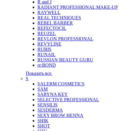
R and J
RADIANT PROFESSIONAL MAKE-UP
RAYWELL
REAL TECHNIQUES
REBEL BARBER
REFECTOCIL
REUZEL
REVLON PROFESSIONAL
REVYLINE
RUBIS
RUNAIL
RUSSIAN BEAUTY GURU
re:BOND
Показать все
S
SALERM COSMETICS
SAM
SARYNA KEY
SELECTIVE PROFESSIONAL
SENSILIS
SESDERMA
SEXY BROW HENNA
SHIK
SHOT