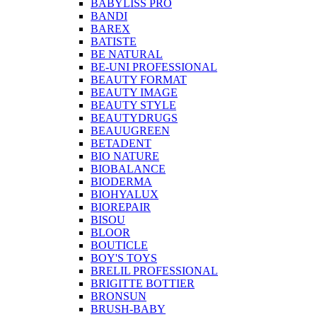
BABYLISS PRO
BANDI
BAREX
BATISTE
BE NATURAL
BE-UNI PROFESSIONAL
BEAUTY FORMAT
BEAUTY IMAGE
BEAUTY STYLE
BEAUTYDRUGS
BEAUUGREEN
BETADENT
BIO NATURE
BIOBALANCE
BIODERMA
BIOHYALUX
BIOREPAIR
BISOU
BLOOR
BOUTICLE
BOY'S TOYS
BRELIL PROFESSIONAL
BRIGITTE BOTTIER
BRONSUN
BRUSH-BABY