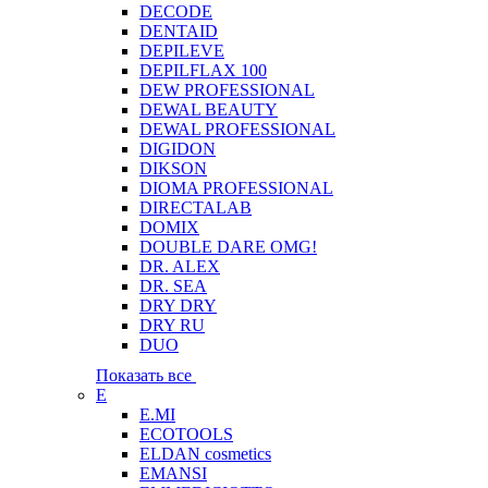
DECODE
DENTAID
DEPILEVE
DEPILFLAX 100
DEW PROFESSIONAL
DEWAL BEAUTY
DEWAL PROFESSIONAL
DIGIDON
DIKSON
DIOMA PROFESSIONAL
DIRECTALAB
DOMIX
DOUBLE DARE OMG!
DR. ALEX
DR. SEA
DRY DRY
DRY RU
DUO
Показать все
E
E.MI
ECOTOOLS
ELDAN cosmetics
EMANSI