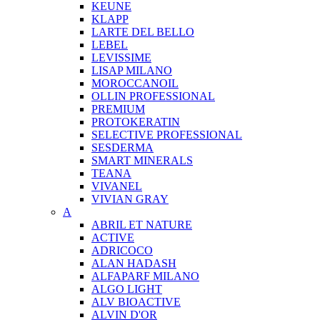
KEUNE
KLAPP
LARTE DEL BELLO
LEBEL
LEVISSIME
LISAP MILANO
MOROCCANOIL
OLLIN PROFESSIONAL
PREMIUM
PROTOKERATIN
SELECTIVE PROFESSIONAL
SESDERMA
SMART MINERALS
TEANA
VIVANEL
VIVIAN GRAY
A
ABRIL ET NATURE
ACTIVE
ADRICOCO
ALAN HADASH
ALFAPARF MILANO
ALGO LIGHT
ALV BIOACTIVE
ALVIN D'OR