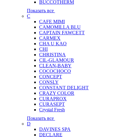
BUCCOTHERM
Показать все
C
CAFE MIMI
CAMOMILLA BLU
CAPTAIN FAWCETT
CARMEX
CHA U KAO
CHI
CHRISTINA
CIL-GLAMOUR
CLEAN-BABY
COCOCHOCO
CONCEPT
CONSLY
CONSTANT DELIGHT
CRAZY COLOR
CURAPROX
CURASEPT
Crystal Fresh
Показать все
D
DAVINES SPA
DECLARE