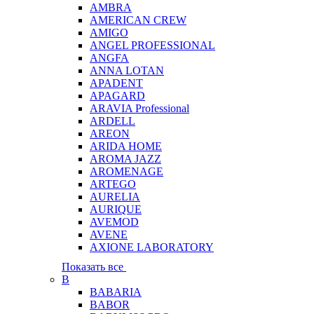
AMBRA
AMERICAN CREW
AMIGO
ANGEL PROFESSIONAL
ANGFA
ANNA LOTAN
APADENT
APAGARD
ARAVIA Professional
ARDELL
AREON
ARIDA HOME
AROMA JAZZ
AROMENAGE
ARTEGO
AURELIA
AURIQUE
AVEMOD
AVENE
AXIONE LABORATORY
Показать все
B
BABARIA
BABOR