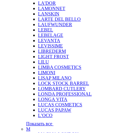
LA'DOR
LAMONNET
LANSKIN
LARTE DEL BELLO
LAUFWUNDER
LEBEL
LEBELAGE
LEVANTA
LEVISSIME
LIBREDERM
LIGHT FROST
LILU
LIMBA COSMETICS
LIMONI
LISAP MILANO
LOCK STOCK BARREL
LOMBARD CUTLERY
LONDA PROFESSIONAL
LONGA VITA
LUCAS COSMETICS
LUCAS PAPAW
L’OCO
Показать все
M