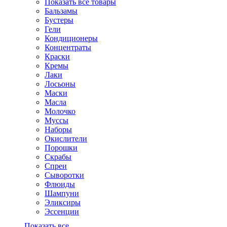
Показать все товары
Бальзамы
Бустеры
Гели
Кондиционеры
Концентраты
Краски
Кремы
Лаки
Лосьоны
Маски
Масла
Молочко
Муссы
Наборы
Окислители
Порошки
Скрабы
Спреи
Сыворотки
Флюиды
Шампуни
Эликсиры
Эссенции
Показать все