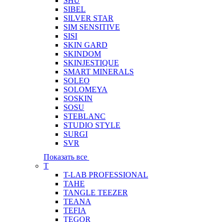
SHU
SIBEL
SILVER STAR
SIM SENSITIVE
SISI
SKIN GARD
SKINDOM
SKINJESTIQUE
SMART MINERALS
SOLEO
SOLOMEYA
SOSKIN
SOSU
STEBLANC
STUDIO STYLE
SURGI
SVR
Показать все
T
T-LAB PROFESSIONAL
TAHE
TANGLE TEEZER
TEANA
TEFIA
TEGOR