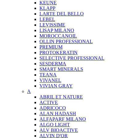
KEUNE
KLAPP
LARTE DEL BELLO
LEBEL
LEVISSIME
LISAP MILANO
MOROCCANOIL
OLLIN PROFESSIONAL
PREMIUM
PROTOKERATIN
SELECTIVE PROFESSIONAL
SESDERMA
SMART MINERALS
TEANA
VIVANEL
VIVIAN GRAY
A
ABRIL ET NATURE
ACTIVE
ADRICOCO
ALAN HADASH
ALFAPARF MILANO
ALGO LIGHT
ALV BIOACTIVE
ALVIN D'OR