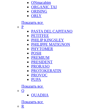
ONmacabim
ORGANIC TAI
ORISING
ORLY
Показать все
P
PASTA DEL CAPITANO
PETITFEE
PHILIP KINGSLEY
PHILIPPE MATIGNON
PHYTOMER
POSH
PREMIUM
PRESIDENT
PRORASO
PROTOKERATIN
PROVOC
PUPA
Показать все
Q
QUADHA
Показать все
R