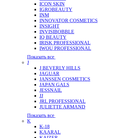
ICON SKIN
IGROBEAUTY
INM
INNOVATOR COSMETICS
INSIGHT
INVISIBOBBLE
IQ BEAUTY
IRISK PROFESSIONAL
IWOU PROFESSIONAL
Показать все
J
J BEVERLY HILLS
JAGUAR
JANSSEN COSMETICS
JAPAN GALS
JESSNAIL
JJ
JRL PROFESSIONAL
JULIETTE ARMAND
Показать все
K
K-18
KAARAL
KAIZER