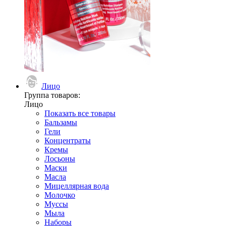
Лицо
Группа товаров:
Лицо
Показать все товары
Бальзамы
Гели
Концентраты
Кремы
Лосьоны
Маски
Масла
Мицеллярная вода
Молочко
Муссы
Мыла
Наборы