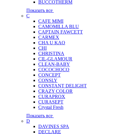
BUCCOTHERM
Показать все
C
CAFE MIMI
CAMOMILLA BLU
CAPTAIN FAWCETT
CARMEX
CHA U KAO
CHI
CHRISTINA
CIL-GLAMOUR
CLEAN-BABY
COCOCHOCO
CONCEPT
CONSLY
CONSTANT DELIGHT
CRAZY COLOR
CURAPROX
CURASEPT
Crystal Fresh
Показать все
D
DAVINES SPA
DECLARE