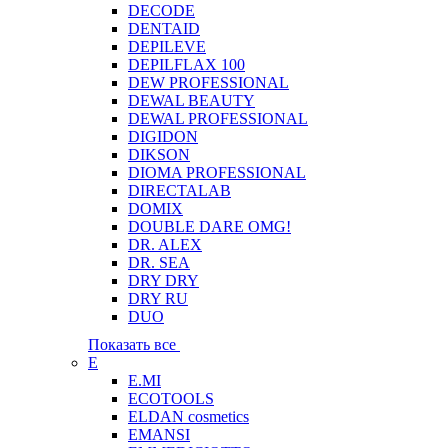
DECODE
DENTAID
DEPILEVE
DEPILFLAX 100
DEW PROFESSIONAL
DEWAL BEAUTY
DEWAL PROFESSIONAL
DIGIDON
DIKSON
DIOMA PROFESSIONAL
DIRECTALAB
DOMIX
DOUBLE DARE OMG!
DR. ALEX
DR. SEA
DRY DRY
DRY RU
DUO
Показать все
E
E.MI
ECOTOOLS
ELDAN cosmetics
EMANSI