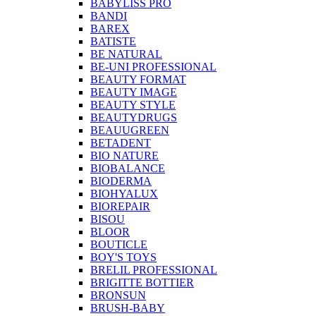
BABYLISS PRO
BANDI
BAREX
BATISTE
BE NATURAL
BE-UNI PROFESSIONAL
BEAUTY FORMAT
BEAUTY IMAGE
BEAUTY STYLE
BEAUTYDRUGS
BEAUUGREEN
BETADENT
BIO NATURE
BIOBALANCE
BIODERMA
BIOHYALUX
BIOREPAIR
BISOU
BLOOR
BOUTICLE
BOY'S TOYS
BRELIL PROFESSIONAL
BRIGITTE BOTTIER
BRONSUN
BRUSH-BABY