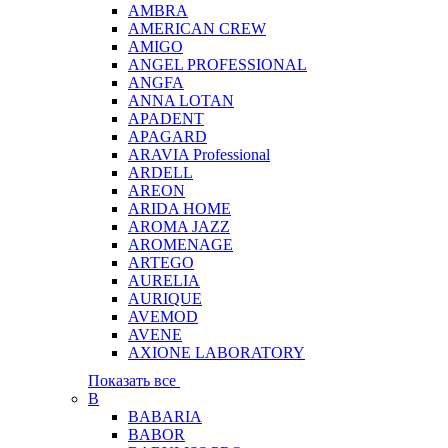
AMBRA
AMERICAN CREW
AMIGO
ANGEL PROFESSIONAL
ANGFA
ANNA LOTAN
APADENT
APAGARD
ARAVIA Professional
ARDELL
AREON
ARIDA HOME
AROMA JAZZ
AROMENAGE
ARTEGO
AURELIA
AURIQUE
AVEMOD
AVENE
AXIONE LABORATORY
Показать все
B
BABARIA
BABOR