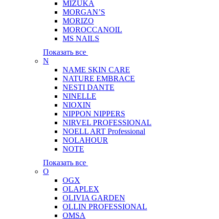
MIZUKA
MORGAN’S
MORIZO
MOROCCANOIL
MS NAILS
Показать все
N
NAME SKIN CARE
NATURE EMBRACE
NESTI DANTE
NINELLE
NIOXIN
NIPPON NIPPERS
NIRVEL PROFESSIONAL
NOELL ART Professional
NOLAHOUR
NOTE
Показать все
O
OGX
OLAPLEX
OLIVIA GARDEN
OLLIN PROFESSIONAL
OMSA