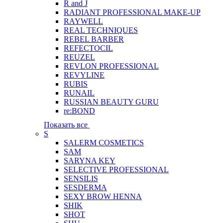
R and J
RADIANT PROFESSIONAL MAKE-UP
RAYWELL
REAL TECHNIQUES
REBEL BARBER
REFECTOCIL
REUZEL
REVLON PROFESSIONAL
REVYLINE
RUBIS
RUNAIL
RUSSIAN BEAUTY GURU
re:BOND
Показать все
S
SALERM COSMETICS
SAM
SARYNA KEY
SELECTIVE PROFESSIONAL
SENSILIS
SESDERMA
SEXY BROW HENNA
SHIK
SHOT