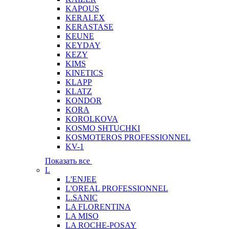
KAPOUS
KERALEX
KERASTASE
KEUNE
KEYDAY
KEZY
KIMS
KINETICS
KLAPP
KLATZ
KONDOR
KORA
KOROLKOVA
KOSMO SHTUCHKI
KOSMOTEROS PROFESSIONNEL
KV-1
Показать все
L
L'ENJEE
L'OREAL PROFESSIONNEL
L.SANIC
LA FLORENTINA
LA MISO
LA ROCHE-POSAY