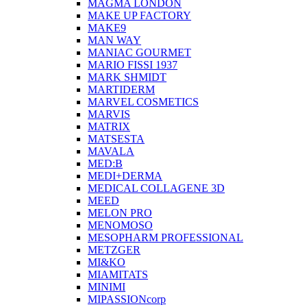
MAGMA LONDON
MAKE UP FACTORY
MAKE9
MAN WAY
MANIAC GOURMET
MARIO FISSI 1937
MARK SHMIDT
MARTIDERM
MARVEL COSMETICS
MARVIS
MATRIX
MATSESTA
MAVALA
MED:B
MEDI+DERMA
MEDICAL COLLAGENE 3D
MEED
MELON PRO
MENOMOSO
MESOPHARM PROFESSIONAL
METZGER
MI&KO
MIAMITATS
MINIMI
MIPASSIONcorp