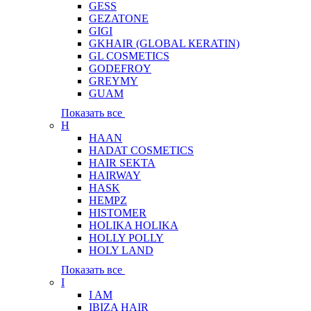
GESS
GEZATONE
GIGI
GKHAIR (GLOBAL КЕRATIN)
GL COSMETICS
GODEFROY
GREYMY
GUAM
Показать все
H
HAAN
HADAT COSMETICS
HAIR SEKTA
HAIRWAY
HASK
HEMPZ
HISTOMER
HOLIKA HOLIKA
HOLLY POLLY
HOLY LAND
Показать все
I
I AM
IBIZA HAIR