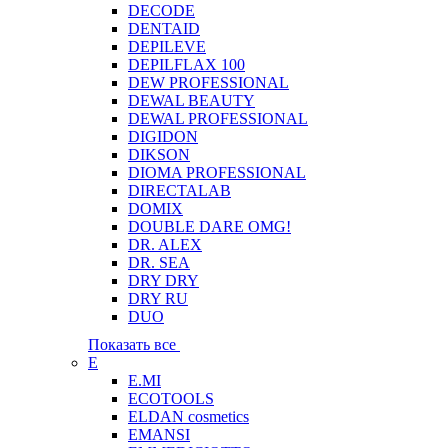
DECODE
DENTAID
DEPILEVE
DEPILFLAX 100
DEW PROFESSIONAL
DEWAL BEAUTY
DEWAL PROFESSIONAL
DIGIDON
DIKSON
DIOMA PROFESSIONAL
DIRECTALAB
DOMIX
DOUBLE DARE OMG!
DR. ALEX
DR. SEA
DRY DRY
DRY RU
DUO
Показать все
E
E.MI
ECOTOOLS
ELDAN cosmetics
EMANSI