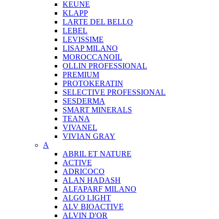
KEUNE
KLAPP
LARTE DEL BELLO
LEBEL
LEVISSIME
LISAP MILANO
MOROCCANOIL
OLLIN PROFESSIONAL
PREMIUM
PROTOKERATIN
SELECTIVE PROFESSIONAL
SESDERMA
SMART MINERALS
TEANA
VIVANEL
VIVIAN GRAY
A
ABRIL ET NATURE
ACTIVE
ADRICOCO
ALAN HADASH
ALFAPARF MILANO
ALGO LIGHT
ALV BIOACTIVE
ALVIN D'OR