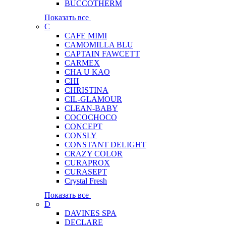
BUCCOTHERM
Показать все
C
CAFE MIMI
CAMOMILLA BLU
CAPTAIN FAWCETT
CARMEX
CHA U KAO
CHI
CHRISTINA
CIL-GLAMOUR
CLEAN-BABY
COCOCHOCO
CONCEPT
CONSLY
CONSTANT DELIGHT
CRAZY COLOR
CURAPROX
CURASEPT
Crystal Fresh
Показать все
D
DAVINES SPA
DECLARE