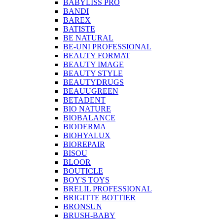
BABYLISS PRO
BANDI
BAREX
BATISTE
BE NATURAL
BE-UNI PROFESSIONAL
BEAUTY FORMAT
BEAUTY IMAGE
BEAUTY STYLE
BEAUTYDRUGS
BEAUUGREEN
BETADENT
BIO NATURE
BIOBALANCE
BIODERMA
BIOHYALUX
BIOREPAIR
BISOU
BLOOR
BOUTICLE
BOY'S TOYS
BRELIL PROFESSIONAL
BRIGITTE BOTTIER
BRONSUN
BRUSH-BABY