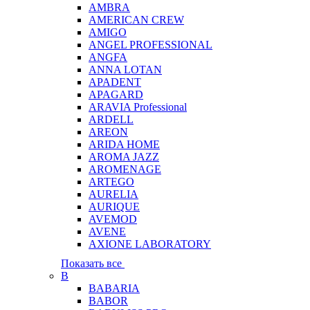
AMBRA
AMERICAN CREW
AMIGO
ANGEL PROFESSIONAL
ANGFA
ANNA LOTAN
APADENT
APAGARD
ARAVIA Professional
ARDELL
AREON
ARIDA HOME
AROMA JAZZ
AROMENAGE
ARTEGO
AURELIA
AURIQUE
AVEMOD
AVENE
AXIONE LABORATORY
Показать все
B
BABARIA
BABOR