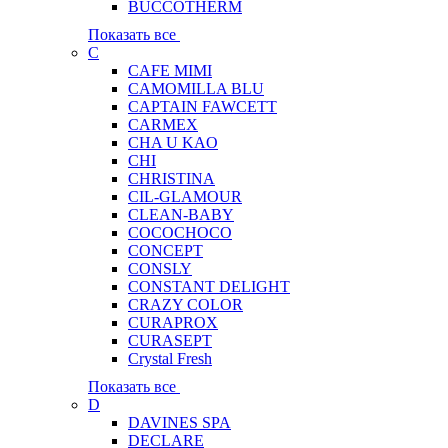
BUCCOTHERM
Показать все
C
CAFE MIMI
CAMOMILLA BLU
CAPTAIN FAWCETT
CARMEX
CHA U KAO
CHI
CHRISTINA
CIL-GLAMOUR
CLEAN-BABY
COCOCHOCO
CONCEPT
CONSLY
CONSTANT DELIGHT
CRAZY COLOR
CURAPROX
CURASEPT
Crystal Fresh
Показать все
D
DAVINES SPA
DECLARE