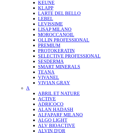
KEUNE
KLAPP
LARTE DEL BELLO
LEBEL
LEVISSIME
LISAP MILANO
MOROCCANOIL
OLLIN PROFESSIONAL
PREMIUM
PROTOKERATIN
SELECTIVE PROFESSIONAL
SESDERMA
SMART MINERALS
TEANA
VIVANEL
VIVIAN GRAY
A
ABRIL ET NATURE
ACTIVE
ADRICOCO
ALAN HADASH
ALFAPARF MILANO
ALGO LIGHT
ALV BIOACTIVE
ALVIN D'OR