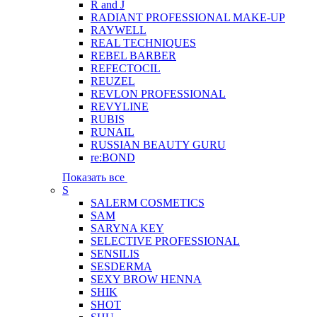
R and J
RADIANT PROFESSIONAL MAKE-UP
RAYWELL
REAL TECHNIQUES
REBEL BARBER
REFECTOCIL
REUZEL
REVLON PROFESSIONAL
REVYLINE
RUBIS
RUNAIL
RUSSIAN BEAUTY GURU
re:BOND
Показать все
S
SALERM COSMETICS
SAM
SARYNA KEY
SELECTIVE PROFESSIONAL
SENSILIS
SESDERMA
SEXY BROW HENNA
SHIK
SHOT