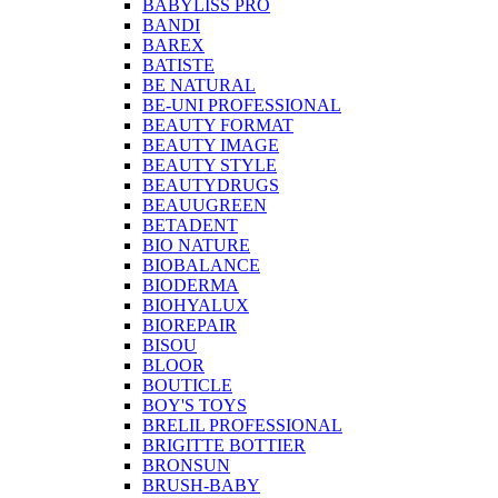
BABYLISS PRO
BANDI
BAREX
BATISTE
BE NATURAL
BE-UNI PROFESSIONAL
BEAUTY FORMAT
BEAUTY IMAGE
BEAUTY STYLE
BEAUTYDRUGS
BEAUUGREEN
BETADENT
BIO NATURE
BIOBALANCE
BIODERMA
BIOHYALUX
BIOREPAIR
BISOU
BLOOR
BOUTICLE
BOY'S TOYS
BRELIL PROFESSIONAL
BRIGITTE BOTTIER
BRONSUN
BRUSH-BABY