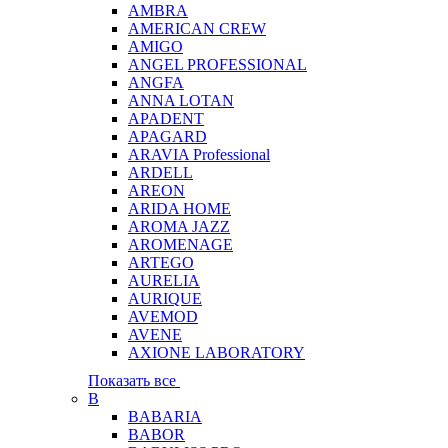
AMBRA
AMERICAN CREW
AMIGO
ANGEL PROFESSIONAL
ANGFA
ANNA LOTAN
APADENT
APAGARD
ARAVIA Professional
ARDELL
AREON
ARIDA HOME
AROMA JAZZ
AROMENAGE
ARTEGO
AURELIA
AURIQUE
AVEMOD
AVENE
AXIONE LABORATORY
Показать все
B
BABARIA
BABOR