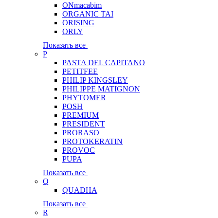
ONmacabim
ORGANIC TAI
ORISING
ORLY
Показать все
P
PASTA DEL CAPITANO
PETITFEE
PHILIP KINGSLEY
PHILIPPE MATIGNON
PHYTOMER
POSH
PREMIUM
PRESIDENT
PRORASO
PROTOKERATIN
PROVOC
PUPA
Показать все
Q
QUADHA
Показать все
R