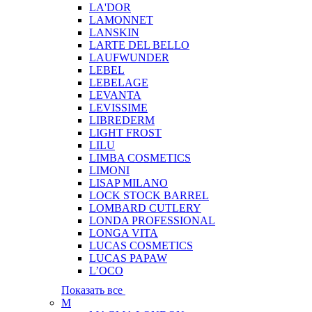
LA'DOR
LAMONNET
LANSKIN
LARTE DEL BELLO
LAUFWUNDER
LEBEL
LEBELAGE
LEVANTA
LEVISSIME
LIBREDERM
LIGHT FROST
LILU
LIMBA COSMETICS
LIMONI
LISAP MILANO
LOCK STOCK BARREL
LOMBARD CUTLERY
LONDA PROFESSIONAL
LONGA VITA
LUCAS COSMETICS
LUCAS PAPAW
L’OCO
Показать все
M