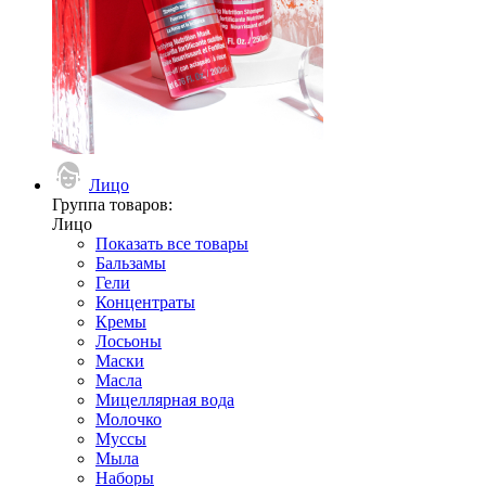
Лицо
Группа товаров:
Лицо
Показать все товары
Бальзамы
Гели
Концентраты
Кремы
Лосьоны
Маски
Масла
Мицеллярная вода
Молочко
Муссы
Мыла
Наборы