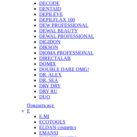
DECODE
DENTAID
DEPILEVE
DEPILFLAX 100
DEW PROFESSIONAL
DEWAL BEAUTY
DEWAL PROFESSIONAL
DIGIDON
DIKSON
DIOMA PROFESSIONAL
DIRECTALAB
DOMIX
DOUBLE DARE OMG!
DR. ALEX
DR. SEA
DRY DRY
DRY RU
DUO
Показать все
E
E.MI
ECOTOOLS
ELDAN cosmetics
EMANSI