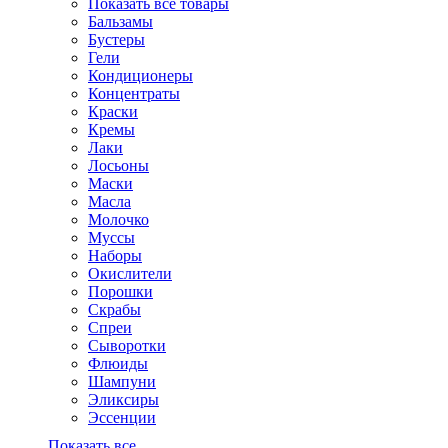
Показать все товары
Бальзамы
Бустеры
Гели
Кондиционеры
Концентраты
Краски
Кремы
Лаки
Лосьоны
Маски
Масла
Молочко
Муссы
Наборы
Окислители
Порошки
Скрабы
Спреи
Сыворотки
Флюиды
Шампуни
Эликсиры
Эссенции
Показать все