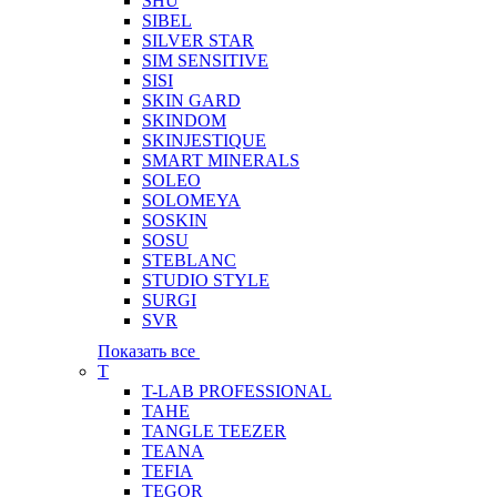
SHU
SIBEL
SILVER STAR
SIM SENSITIVE
SISI
SKIN GARD
SKINDOM
SKINJESTIQUE
SMART MINERALS
SOLEO
SOLOMEYA
SOSKIN
SOSU
STEBLANC
STUDIO STYLE
SURGI
SVR
Показать все
T
T-LAB PROFESSIONAL
TAHE
TANGLE TEEZER
TEANA
TEFIA
TEGOR