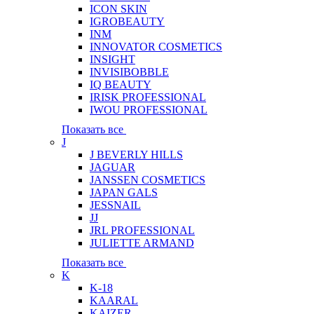
ICON SKIN
IGROBEAUTY
INM
INNOVATOR COSMETICS
INSIGHT
INVISIBOBBLE
IQ BEAUTY
IRISK PROFESSIONAL
IWOU PROFESSIONAL
Показать все
J
J BEVERLY HILLS
JAGUAR
JANSSEN COSMETICS
JAPAN GALS
JESSNAIL
JJ
JRL PROFESSIONAL
JULIETTE ARMAND
Показать все
K
K-18
KAARAL
KAIZER