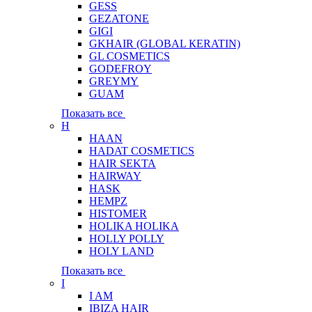
GESS
GEZATONE
GIGI
GKHAIR (GLOBAL КЕRATIN)
GL COSMETICS
GODEFROY
GREYMY
GUAM
Показать все
H
HAAN
HADAT COSMETICS
HAIR SEKTA
HAIRWAY
HASK
HEMPZ
HISTOMER
HOLIKA HOLIKA
HOLLY POLLY
HOLY LAND
Показать все
I
I AM
IBIZA HAIR