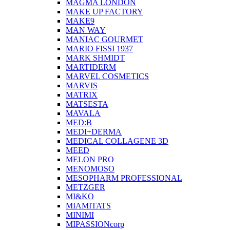
MAGMA LONDON
MAKE UP FACTORY
MAKE9
MAN WAY
MANIAC GOURMET
MARIO FISSI 1937
MARK SHMIDT
MARTIDERM
MARVEL COSMETICS
MARVIS
MATRIX
MATSESTA
MAVALA
MED:B
MEDI+DERMA
MEDICAL COLLAGENE 3D
MEED
MELON PRO
MENOMOSO
MESOPHARM PROFESSIONAL
METZGER
MI&KO
MIAMITATS
MINIMI
MIPASSIONcorp