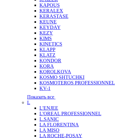
KAPOUS
KERALEX
KERASTASE
KEUNE
KEYDAY
KEZY
KIMS
KINETICS
KLAPP
KLATZ
KONDOR
KORA
KOROLKOVA
KOSMO SHTUCHKI
KOSMOTEROS PROFESSIONNEL
KV-1
Показать все
L
L'ENJEE
L'OREAL PROFESSIONNEL
L.SANIC
LA FLORENTINA
LA MISO
LA ROCHE-POSAY