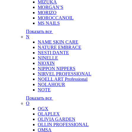
MIZUKA
MORGAN’S
MORIZO
MOROCCANOIL
MS NAILS
Показать все
N
NAME SKIN CARE
NATURE EMBRACE
NESTI DANTE
NINELLE
NIOXIN
NIPPON NIPPERS
NIRVEL PROFESSIONAL
NOELL ART Professional
NOLAHOUR
NOTE
Показать все
O
OGX
OLAPLEX
OLIVIA GARDEN
OLLIN PROFESSIONAL
OMSA