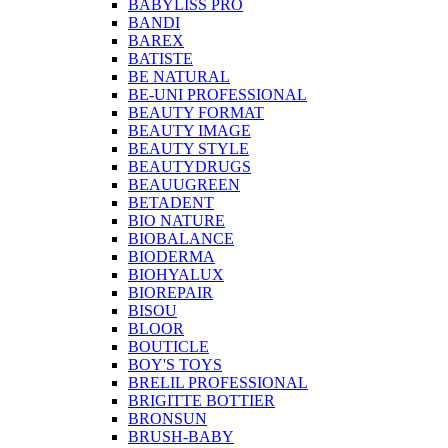
BABYLISS PRO
BANDI
BAREX
BATISTE
BE NATURAL
BE-UNI PROFESSIONAL
BEAUTY FORMAT
BEAUTY IMAGE
BEAUTY STYLE
BEAUTYDRUGS
BEAUUGREEN
BETADENT
BIO NATURE
BIOBALANCE
BIODERMA
BIOHYALUX
BIOREPAIR
BISOU
BLOOR
BOUTICLE
BOY'S TOYS
BRELIL PROFESSIONAL
BRIGITTE BOTTIER
BRONSUN
BRUSH-BABY