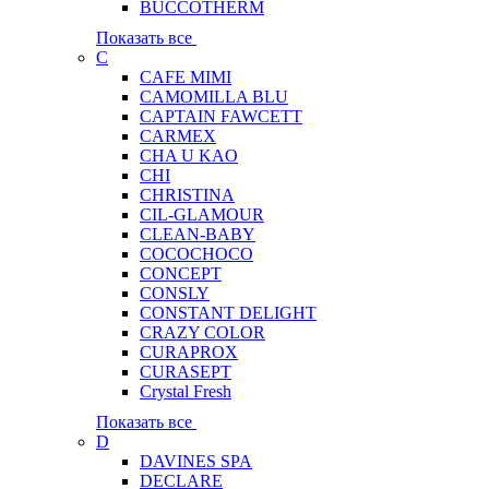
BUCCOTHERM
Показать все
C
CAFE MIMI
CAMOMILLA BLU
CAPTAIN FAWCETT
CARMEX
CHA U KAO
CHI
CHRISTINA
CIL-GLAMOUR
CLEAN-BABY
COCOCHOCO
CONCEPT
CONSLY
CONSTANT DELIGHT
CRAZY COLOR
CURAPROX
CURASEPT
Crystal Fresh
Показать все
D
DAVINES SPA
DECLARE