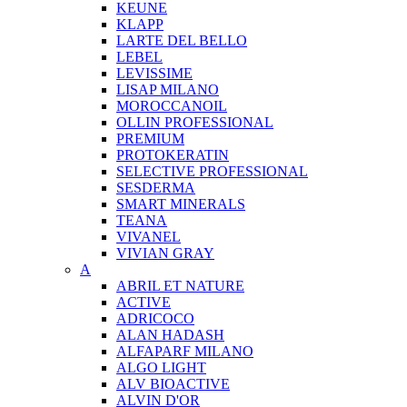
KEUNE
KLAPP
LARTE DEL BELLO
LEBEL
LEVISSIME
LISAP MILANO
MOROCCANOIL
OLLIN PROFESSIONAL
PREMIUM
PROTOKERATIN
SELECTIVE PROFESSIONAL
SESDERMA
SMART MINERALS
TEANA
VIVANEL
VIVIAN GRAY
A
ABRIL ET NATURE
ACTIVE
ADRICOCO
ALAN HADASH
ALFAPARF MILANO
ALGO LIGHT
ALV BIOACTIVE
ALVIN D'OR