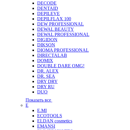
DECODE
DENTAID
DEPILEVE
DEPILFLAX 100
DEW PROFESSIONAL
DEWAL BEAUTY
DEWAL PROFESSIONAL
DIGIDON
DIKSON
DIOMA PROFESSIONAL
DIRECTALAB
DOMIX
DOUBLE DARE OMG!
DR. ALEX
DR. SEA
DRY DRY
DRY RU
DUO
Показать все
E
E.MI
ECOTOOLS
ELDAN cosmetics
EMANSI