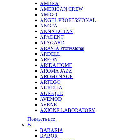
AMBRA
AMERICAN CREW
AMIGO
ANGEL PROFESSIONAL
ANGFA
ANNA LOTAN
APADENT
APAGARD
ARAVIA Professional
ARDELL
AREON
ARIDA HOME
AROMA JAZZ
AROMENAGE
ARTEGO
AURELIA
AURIQUE
AVEMOD
AVENE
AXIONE LABORATORY
Показать все
B
BABARIA
BABOR