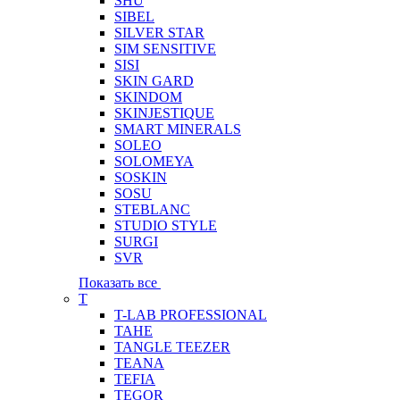
SHU
SIBEL
SILVER STAR
SIM SENSITIVE
SISI
SKIN GARD
SKINDOM
SKINJESTIQUE
SMART MINERALS
SOLEO
SOLOMEYA
SOSKIN
SOSU
STEBLANC
STUDIO STYLE
SURGI
SVR
Показать все
T
T-LAB PROFESSIONAL
TAHE
TANGLE TEEZER
TEANA
TEFIA
TEGOR