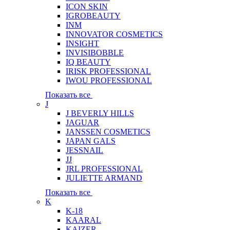
ICON SKIN
IGROBEAUTY
INM
INNOVATOR COSMETICS
INSIGHT
INVISIBOBBLE
IQ BEAUTY
IRISK PROFESSIONAL
IWOU PROFESSIONAL
Показать все
J
J BEVERLY HILLS
JAGUAR
JANSSEN COSMETICS
JAPAN GALS
JESSNAIL
JJ
JRL PROFESSIONAL
JULIETTE ARMAND
Показать все
K
K-18
KAARAL
KAIZER