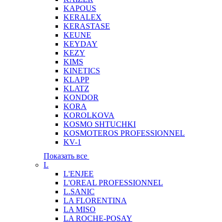
KAPOUS
KERALEX
KERASTASE
KEUNE
KEYDAY
KEZY
KIMS
KINETICS
KLAPP
KLATZ
KONDOR
KORA
KOROLKOVA
KOSMO SHTUCHKI
KOSMOTEROS PROFESSIONNEL
KV-1
Показать все
L
L'ENJEE
L'OREAL PROFESSIONNEL
L.SANIC
LA FLORENTINA
LA MISO
LA ROCHE-POSAY