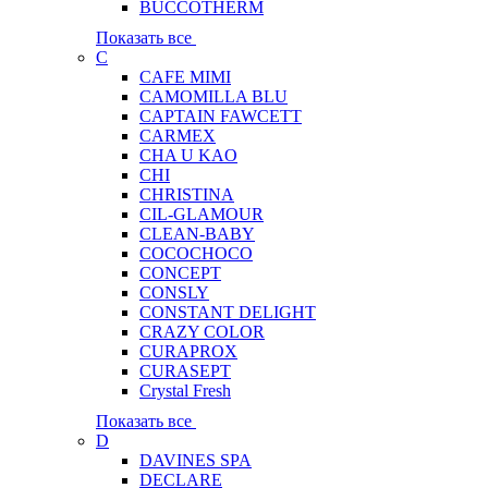
BUCCOTHERM
Показать все
C
CAFE MIMI
CAMOMILLA BLU
CAPTAIN FAWCETT
CARMEX
CHA U KAO
CHI
CHRISTINA
CIL-GLAMOUR
CLEAN-BABY
COCOCHOCO
CONCEPT
CONSLY
CONSTANT DELIGHT
CRAZY COLOR
CURAPROX
CURASEPT
Crystal Fresh
Показать все
D
DAVINES SPA
DECLARE