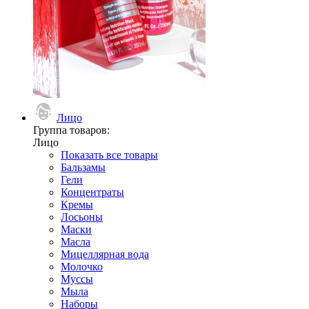
Лицо
Группа товаров:
Лицо
Показать все товары
Бальзамы
Гели
Концентраты
Кремы
Лосьоны
Маски
Масла
Мицеллярная вода
Молочко
Муссы
Мыла
Наборы