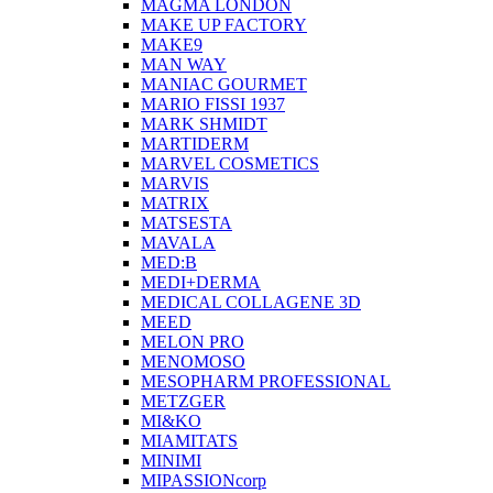
MAGMA LONDON
MAKE UP FACTORY
MAKE9
MAN WAY
MANIAC GOURMET
MARIO FISSI 1937
MARK SHMIDT
MARTIDERM
MARVEL COSMETICS
MARVIS
MATRIX
MATSESTA
MAVALA
MED:B
MEDI+DERMA
MEDICAL COLLAGENE 3D
MEED
MELON PRO
MENOMOSO
MESOPHARM PROFESSIONAL
METZGER
MI&KO
MIAMITATS
MINIMI
MIPASSIONcorp