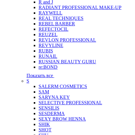
R and J
RADIANT PROFESSIONAL MAKE-UP
RAYWELL
REAL TECHNIQUES
REBEL BARBER
REFECTOCIL
REUZEL
REVLON PROFESSIONAL
REVYLINE
RUBIS
RUNAIL
RUSSIAN BEAUTY GURU
re:BOND
Показать все
S
SALERM COSMETICS
SAM
SARYNA KEY
SELECTIVE PROFESSIONAL
SENSILIS
SESDERMA
SEXY BROW HENNA
SHIK
SHOT