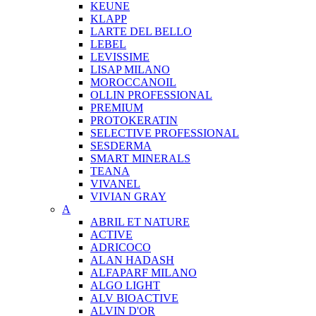
KEUNE
KLAPP
LARTE DEL BELLO
LEBEL
LEVISSIME
LISAP MILANO
MOROCCANOIL
OLLIN PROFESSIONAL
PREMIUM
PROTOKERATIN
SELECTIVE PROFESSIONAL
SESDERMA
SMART MINERALS
TEANA
VIVANEL
VIVIAN GRAY
A
ABRIL ET NATURE
ACTIVE
ADRICOCO
ALAN HADASH
ALFAPARF MILANO
ALGO LIGHT
ALV BIOACTIVE
ALVIN D'OR