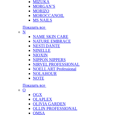
MIZUKA
MORGAN’S
MORIZO
MOROCCANOIL
MS NAILS
Показать все
N
NAME SKIN CARE
NATURE EMBRACE
NESTI DANTE
NINELLE
NIOXIN
NIPPON NIPPERS
NIRVEL PROFESSIONAL
NOELL ART Professional
NOLAHOUR
NOTE
Показать все
O
OGX
OLAPLEX
OLIVIA GARDEN
OLLIN PROFESSIONAL
OMSA