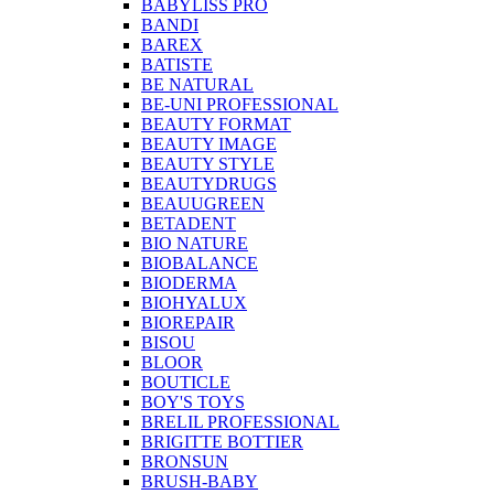
BABYLISS PRO
BANDI
BAREX
BATISTE
BE NATURAL
BE-UNI PROFESSIONAL
BEAUTY FORMAT
BEAUTY IMAGE
BEAUTY STYLE
BEAUTYDRUGS
BEAUUGREEN
BETADENT
BIO NATURE
BIOBALANCE
BIODERMA
BIOHYALUX
BIOREPAIR
BISOU
BLOOR
BOUTICLE
BOY'S TOYS
BRELIL PROFESSIONAL
BRIGITTE BOTTIER
BRONSUN
BRUSH-BABY