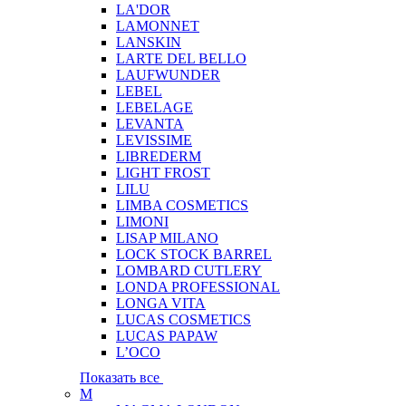
LA'DOR
LAMONNET
LANSKIN
LARTE DEL BELLO
LAUFWUNDER
LEBEL
LEBELAGE
LEVANTA
LEVISSIME
LIBREDERM
LIGHT FROST
LILU
LIMBA COSMETICS
LIMONI
LISAP MILANO
LOCK STOCK BARREL
LOMBARD CUTLERY
LONDA PROFESSIONAL
LONGA VITA
LUCAS COSMETICS
LUCAS PAPAW
L’OCO
Показать все
M