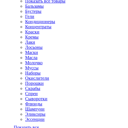
Показать все товары
Бальзамы
Бустеры
Гели
Кондиционеры
Концентраты
Краски
Кремы
Лаки
Лосьоны
Маски
Масла
Молочко
Муссы
Наборы
Окислители
Порошки
Скрабы
Спреи
Сыворотки
Флюиды
Шампуни
Эликсиры
Эссенции
Показать все