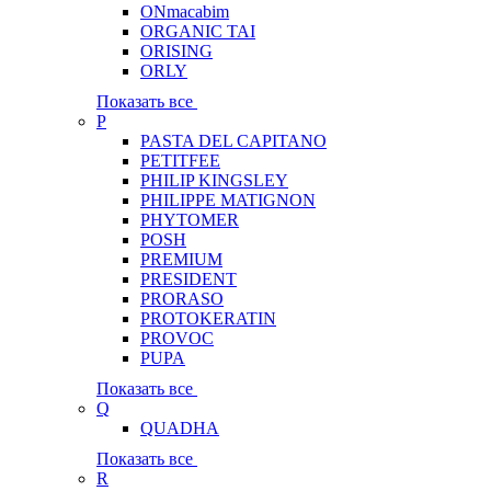
ONmacabim
ORGANIC TAI
ORISING
ORLY
Показать все
P
PASTA DEL CAPITANO
PETITFEE
PHILIP KINGSLEY
PHILIPPE MATIGNON
PHYTOMER
POSH
PREMIUM
PRESIDENT
PRORASO
PROTOKERATIN
PROVOC
PUPA
Показать все
Q
QUADHA
Показать все
R