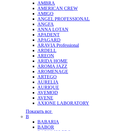
AMBRA
AMERICAN CREW
AMIGO
ANGEL PROFESSIONAL
ANGFA
ANNA LOTAN
APADENT
APAGARD
ARAVIA Professional
ARDELL
AREON
ARIDA HOME
AROMA JAZZ
AROMENAGE
ARTEGO
AURELIA
AURIQUE
AVEMOD
AVENE
AXIONE LABORATORY
Показать все
B
BABARIA
BABOR