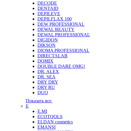
DECODE
DENTAID
DEPILEVE
DEPILFLAX 100
DEW PROFESSIONAL
DEWAL BEAUTY
DEWAL PROFESSIONAL
DIGIDON
DIKSON
DIOMA PROFESSIONAL
DIRECTALAB
DOMIX
DOUBLE DARE OMG!
DR. ALEX
DR. SEA
DRY DRY
DRY RU
DUO
Показать все
E
E.MI
ECOTOOLS
ELDAN cosmetics
EMANSI