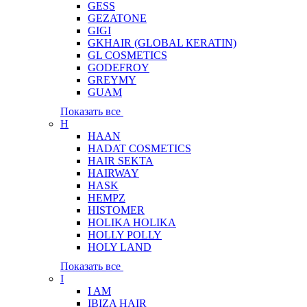
GESS
GEZATONE
GIGI
GKHAIR (GLOBAL КЕRATIN)
GL COSMETICS
GODEFROY
GREYMY
GUAM
Показать все
H
HAAN
HADAT COSMETICS
HAIR SEKTA
HAIRWAY
HASK
HEMPZ
HISTOMER
HOLIKA HOLIKA
HOLLY POLLY
HOLY LAND
Показать все
I
I AM
IBIZA HAIR