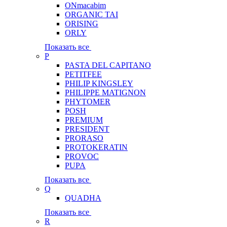
ONmacabim
ORGANIC TAI
ORISING
ORLY
Показать все
P
PASTA DEL CAPITANO
PETITFEE
PHILIP KINGSLEY
PHILIPPE MATIGNON
PHYTOMER
POSH
PREMIUM
PRESIDENT
PRORASO
PROTOKERATIN
PROVOC
PUPA
Показать все
Q
QUADHA
Показать все
R