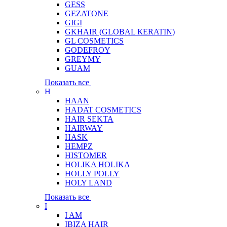
GESS
GEZATONE
GIGI
GKHAIR (GLOBAL КЕRATIN)
GL COSMETICS
GODEFROY
GREYMY
GUAM
Показать все
H
HAAN
HADAT COSMETICS
HAIR SEKTA
HAIRWAY
HASK
HEMPZ
HISTOMER
HOLIKA HOLIKA
HOLLY POLLY
HOLY LAND
Показать все
I
I AM
IBIZA HAIR