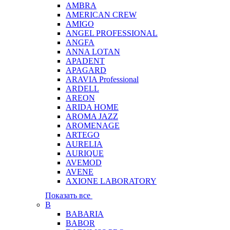
AMBRA
AMERICAN CREW
AMIGO
ANGEL PROFESSIONAL
ANGFA
ANNA LOTAN
APADENT
APAGARD
ARAVIA Professional
ARDELL
AREON
ARIDA HOME
AROMA JAZZ
AROMENAGE
ARTEGO
AURELIA
AURIQUE
AVEMOD
AVENE
AXIONE LABORATORY
Показать все
B
BABARIA
BABOR