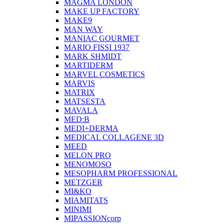
MAGMA LONDON
MAKE UP FACTORY
MAKE9
MAN WAY
MANIAC GOURMET
MARIO FISSI 1937
MARK SHMIDT
MARTIDERM
MARVEL COSMETICS
MARVIS
MATRIX
MATSESTA
MAVALA
MED:B
MEDI+DERMA
MEDICAL COLLAGENE 3D
MEED
MELON PRO
MENOMOSO
MESOPHARM PROFESSIONAL
METZGER
MI&KO
MIAMITATS
MINIMI
MIPASSIONcorp