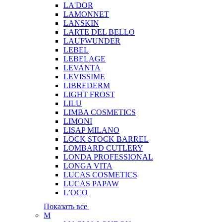
LA'DOR
LAMONNET
LANSKIN
LARTE DEL BELLO
LAUFWUNDER
LEBEL
LEBELAGE
LEVANTA
LEVISSIME
LIBREDERM
LIGHT FROST
LILU
LIMBA COSMETICS
LIMONI
LISAP MILANO
LOCK STOCK BARREL
LOMBARD CUTLERY
LONDA PROFESSIONAL
LONGA VITA
LUCAS COSMETICS
LUCAS PAPAW
L’OCO
Показать все
M