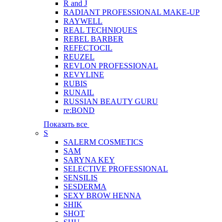
R and J
RADIANT PROFESSIONAL MAKE-UP
RAYWELL
REAL TECHNIQUES
REBEL BARBER
REFECTOCIL
REUZEL
REVLON PROFESSIONAL
REVYLINE
RUBIS
RUNAIL
RUSSIAN BEAUTY GURU
re:BOND
Показать все
S
SALERM COSMETICS
SAM
SARYNA KEY
SELECTIVE PROFESSIONAL
SENSILIS
SESDERMA
SEXY BROW HENNA
SHIK
SHOT