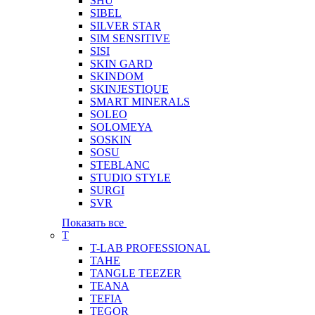
SHU
SIBEL
SILVER STAR
SIM SENSITIVE
SISI
SKIN GARD
SKINDOM
SKINJESTIQUE
SMART MINERALS
SOLEO
SOLOMEYA
SOSKIN
SOSU
STEBLANC
STUDIO STYLE
SURGI
SVR
Показать все
T
T-LAB PROFESSIONAL
TAHE
TANGLE TEEZER
TEANA
TEFIA
TEGOR