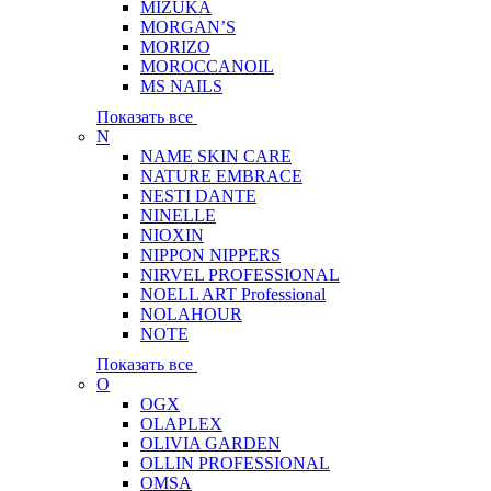
MIZUKA
MORGAN’S
MORIZO
MOROCCANOIL
MS NAILS
Показать все
N
NAME SKIN CARE
NATURE EMBRACE
NESTI DANTE
NINELLE
NIOXIN
NIPPON NIPPERS
NIRVEL PROFESSIONAL
NOELL ART Professional
NOLAHOUR
NOTE
Показать все
O
OGX
OLAPLEX
OLIVIA GARDEN
OLLIN PROFESSIONAL
OMSA