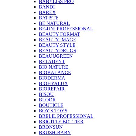
BABYLISS PRO
BANDI
BAREX
BATISTE
BE NATURAL
BE-UNI PROFESSIONAL
BEAUTY FORMAT
BEAUTY IMAGE
BEAUTY STYLE
BEAUTYDRUGS
BEAUUGREEN
BETADENT
BIO NATURE
BIOBALANCE
BIODERMA
BIOHYALUX
BIOREPAIR
BISOU
BLOOR
BOUTICLE
BOY'S TOYS
BRELIL PROFESSIONAL
BRIGITTE BOTTIER
BRONSUN
BRUSH-BABY