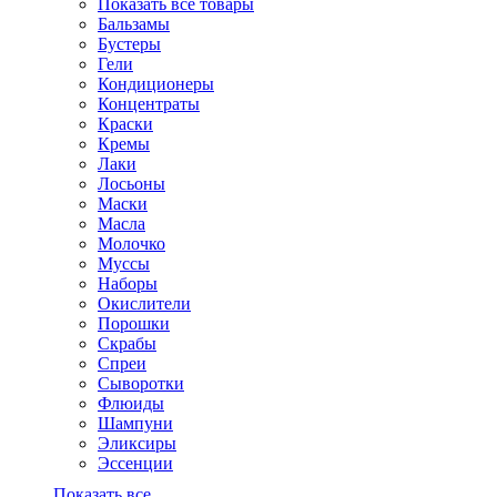
Показать все товары
Бальзамы
Бустеры
Гели
Кондиционеры
Концентраты
Краски
Кремы
Лаки
Лосьоны
Маски
Масла
Молочко
Муссы
Наборы
Окислители
Порошки
Скрабы
Спреи
Сыворотки
Флюиды
Шампуни
Эликсиры
Эссенции
Показать все