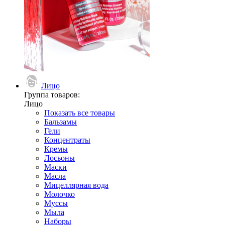
Лицо
Группа товаров:
Лицо
Показать все товары
Бальзамы
Гели
Концентраты
Кремы
Лосьоны
Маски
Масла
Мицеллярная вода
Молочко
Муссы
Мыла
Наборы