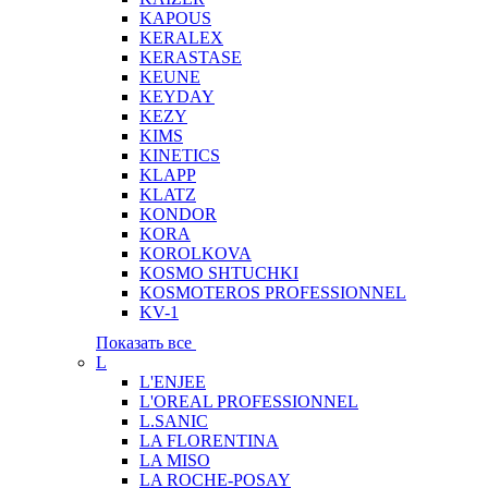
KAPOUS
KERALEX
KERASTASE
KEUNE
KEYDAY
KEZY
KIMS
KINETICS
KLAPP
KLATZ
KONDOR
KORA
KOROLKOVA
KOSMO SHTUCHKI
KOSMOTEROS PROFESSIONNEL
KV-1
Показать все
L
L'ENJEE
L'OREAL PROFESSIONNEL
L.SANIC
LA FLORENTINA
LA MISO
LA ROCHE-POSAY