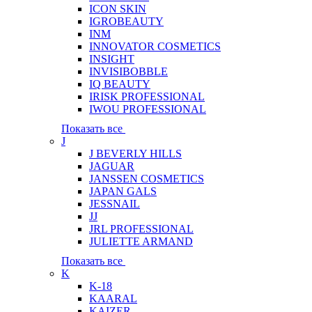
ICON SKIN
IGROBEAUTY
INM
INNOVATOR COSMETICS
INSIGHT
INVISIBOBBLE
IQ BEAUTY
IRISK PROFESSIONAL
IWOU PROFESSIONAL
Показать все
J
J BEVERLY HILLS
JAGUAR
JANSSEN COSMETICS
JAPAN GALS
JESSNAIL
JJ
JRL PROFESSIONAL
JULIETTE ARMAND
Показать все
K
K-18
KAARAL
KAIZER