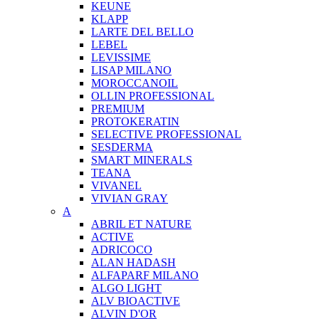
KEUNE
KLAPP
LARTE DEL BELLO
LEBEL
LEVISSIME
LISAP MILANO
MOROCCANOIL
OLLIN PROFESSIONAL
PREMIUM
PROTOKERATIN
SELECTIVE PROFESSIONAL
SESDERMA
SMART MINERALS
TEANA
VIVANEL
VIVIAN GRAY
A
ABRIL ET NATURE
ACTIVE
ADRICOCO
ALAN HADASH
ALFAPARF MILANO
ALGO LIGHT
ALV BIOACTIVE
ALVIN D'OR