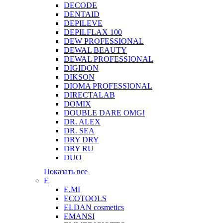
DECODE
DENTAID
DEPILEVE
DEPILFLAX 100
DEW PROFESSIONAL
DEWAL BEAUTY
DEWAL PROFESSIONAL
DIGIDON
DIKSON
DIOMA PROFESSIONAL
DIRECTALAB
DOMIX
DOUBLE DARE OMG!
DR. ALEX
DR. SEA
DRY DRY
DRY RU
DUO
Показать все
E
E.MI
ECOTOOLS
ELDAN cosmetics
EMANSI