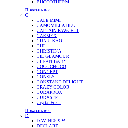
BUCCOTHERM
Показать все
C
CAFE MIMI
CAMOMILLA BLU
CAPTAIN FAWCETT
CARMEX
CHA U KAO
CHI
CHRISTINA
CIL-GLAMOUR
CLEAN-BABY
COCOCHOCO
CONCEPT
CONSLY
CONSTANT DELIGHT
CRAZY COLOR
CURAPROX
CURASEPT
Crystal Fresh
Показать все
D
DAVINES SPA
DECLARE