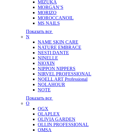
MIZUKA
MORGAN’S
MORIZO
MOROCCANOIL
MS NAILS
Показать все
N
NAME SKIN CARE
NATURE EMBRACE
NESTI DANTE
NINELLE
NIOXIN
NIPPON NIPPERS
NIRVEL PROFESSIONAL
NOELL ART Professional
NOLAHOUR
NOTE
Показать все
O
OGX
OLAPLEX
OLIVIA GARDEN
OLLIN PROFESSIONAL
OMSA