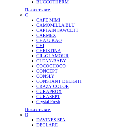
BUCCOTHERM
Показать все
C
CAFE MIMI
CAMOMILLA BLU
CAPTAIN FAWCETT
CARMEX
CHA U KAO
CHI
CHRISTINA
CIL-GLAMOUR
CLEAN-BABY
COCOCHOCO
CONCEPT
CONSLY
CONSTANT DELIGHT
CRAZY COLOR
CURAPROX
CURASEPT
Crystal Fresh
Показать все
D
DAVINES SPA
DECLARE