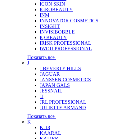
ICON SKIN
IGROBEAUTY
INM
INNOVATOR COSMETICS
INSIGHT
INVISIBOBBLE
IQ BEAUTY
IRISK PROFESSIONAL
IWOU PROFESSIONAL
Показать все
J
J BEVERLY HILLS
JAGUAR
JANSSEN COSMETICS
JAPAN GALS
JESSNAIL
JJ
JRL PROFESSIONAL
JULIETTE ARMAND
Показать все
K
K-18
KAARAL
KAIZER