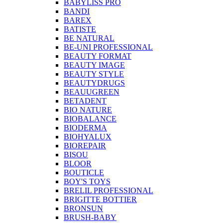
BABYLISS PRO
BANDI
BAREX
BATISTE
BE NATURAL
BE-UNI PROFESSIONAL
BEAUTY FORMAT
BEAUTY IMAGE
BEAUTY STYLE
BEAUTYDRUGS
BEAUUGREEN
BETADENT
BIO NATURE
BIOBALANCE
BIODERMA
BIOHYALUX
BIOREPAIR
BISOU
BLOOR
BOUTICLE
BOY'S TOYS
BRELIL PROFESSIONAL
BRIGITTE BOTTIER
BRONSUN
BRUSH-BABY