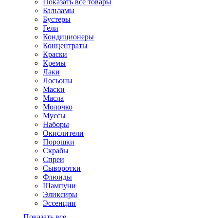
Показать все товары
Бальзамы
Бустеры
Гели
Кондиционеры
Концентраты
Краски
Кремы
Лаки
Лосьоны
Маски
Масла
Молочко
Муссы
Наборы
Окислители
Порошки
Скрабы
Спреи
Сыворотки
Флюиды
Шампуни
Эликсиры
Эссенции
Показать все