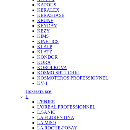
KAPOUS
KERALEX
KERASTASE
KEUNE
KEYDAY
KEZY
KIMS
KINETICS
KLAPP
KLATZ
KONDOR
KORA
KOROLKOVA
KOSMO SHTUCHKI
KOSMOTEROS PROFESSIONNEL
KV-1
Показать все
L
L'ENJEE
L'OREAL PROFESSIONNEL
L.SANIC
LA FLORENTINA
LA MISO
LA ROCHE-POSAY