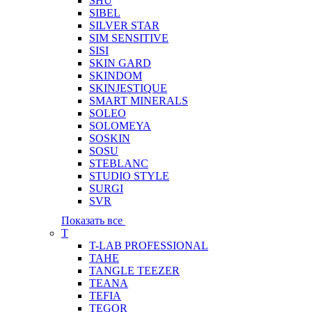
SHU
SIBEL
SILVER STAR
SIM SENSITIVE
SISI
SKIN GARD
SKINDOM
SKINJESTIQUE
SMART MINERALS
SOLEO
SOLOMEYA
SOSKIN
SOSU
STEBLANC
STUDIO STYLE
SURGI
SVR
Показать все
T
T-LAB PROFESSIONAL
TAHE
TANGLE TEEZER
TEANA
TEFIA
TEGOR