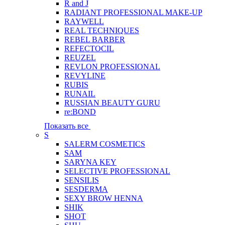
R and J
RADIANT PROFESSIONAL MAKE-UP
RAYWELL
REAL TECHNIQUES
REBEL BARBER
REFECTOCIL
REUZEL
REVLON PROFESSIONAL
REVYLINE
RUBIS
RUNAIL
RUSSIAN BEAUTY GURU
re:BOND
Показать все
S
SALERM COSMETICS
SAM
SARYNA KEY
SELECTIVE PROFESSIONAL
SENSILIS
SESDERMA
SEXY BROW HENNA
SHIK
SHOT