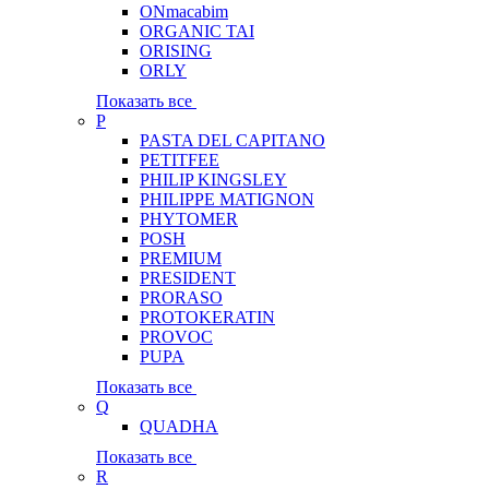
ONmacabim
ORGANIC TAI
ORISING
ORLY
Показать все
P
PASTA DEL CAPITANO
PETITFEE
PHILIP KINGSLEY
PHILIPPE MATIGNON
PHYTOMER
POSH
PREMIUM
PRESIDENT
PRORASO
PROTOKERATIN
PROVOC
PUPA
Показать все
Q
QUADHA
Показать все
R