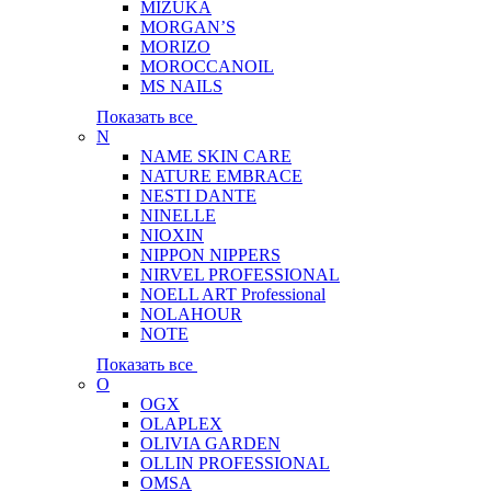
MIZUKA
MORGAN’S
MORIZO
MOROCCANOIL
MS NAILS
Показать все
N
NAME SKIN CARE
NATURE EMBRACE
NESTI DANTE
NINELLE
NIOXIN
NIPPON NIPPERS
NIRVEL PROFESSIONAL
NOELL ART Professional
NOLAHOUR
NOTE
Показать все
O
OGX
OLAPLEX
OLIVIA GARDEN
OLLIN PROFESSIONAL
OMSA