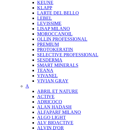
KEUNE
KLAPP
LARTE DEL BELLO
LEBEL
LEVISSIME
LISAP MILANO
MOROCCANOIL
OLLIN PROFESSIONAL
PREMIUM
PROTOKERATIN
SELECTIVE PROFESSIONAL
SESDERMA
SMART MINERALS
TEANA
VIVANEL
VIVIAN GRAY
A
ABRIL ET NATURE
ACTIVE
ADRICOCO
ALAN HADASH
ALFAPARF MILANO
ALGO LIGHT
ALV BIOACTIVE
ALVIN D'OR