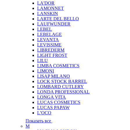
LA'DOR
LAMONNET
LANSKIN
LARTE DEL BELLO
LAUFWUNDER
LEBEL
LEBELAGE
LEVANTA
LEVISSIME
LIBREDERM
LIGHT FROST
LILU
LIMBA COSMETICS
LIMONI
LISAP MILANO
LOCK STOCK BARREL
LOMBARD CUTLERY
LONDA PROFESSIONAL
LONGA VITA
LUCAS COSMETICS
LUCAS PAPAW
L’OCO
Показать все
M