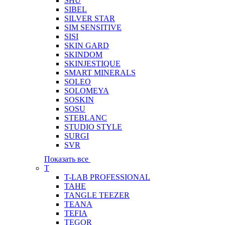
SHU
SIBEL
SILVER STAR
SIM SENSITIVE
SISI
SKIN GARD
SKINDOM
SKINJESTIQUE
SMART MINERALS
SOLEO
SOLOMEYA
SOSKIN
SOSU
STEBLANC
STUDIO STYLE
SURGI
SVR
Показать все
T
T-LAB PROFESSIONAL
TAHE
TANGLE TEEZER
TEANA
TEFIA
TEGOR