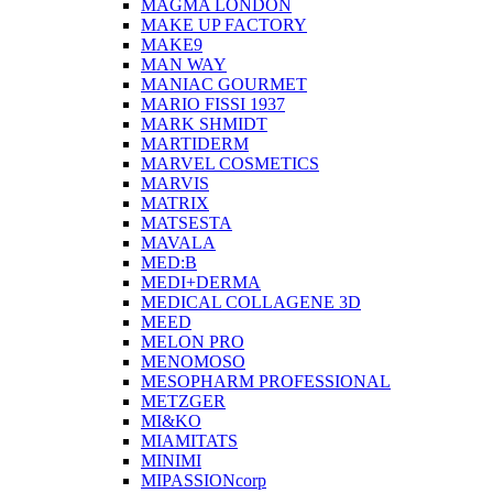
MAGMA LONDON
MAKE UP FACTORY
MAKE9
MAN WAY
MANIAC GOURMET
MARIO FISSI 1937
MARK SHMIDT
MARTIDERM
MARVEL COSMETICS
MARVIS
MATRIX
MATSESTA
MAVALA
MED:B
MEDI+DERMA
MEDICAL COLLAGENE 3D
MEED
MELON PRO
MENOMOSO
MESOPHARM PROFESSIONAL
METZGER
MI&KO
MIAMITATS
MINIMI
MIPASSIONcorp