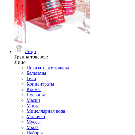
Лицо
Группа товаров:
Лицо
Показать все товары
Бальзамы
Гели
Концентраты
Кремы
Лосьоны
Маски
Масла
Мицеллярная вода
Молочко
Муссы
Мыла
Наборы