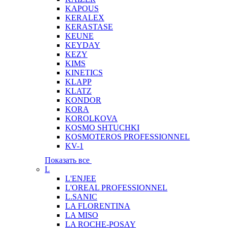
KAPOUS
KERALEX
KERASTASE
KEUNE
KEYDAY
KEZY
KIMS
KINETICS
KLAPP
KLATZ
KONDOR
KORA
KOROLKOVA
KOSMO SHTUCHKI
KOSMOTEROS PROFESSIONNEL
KV-1
Показать все
L
L'ENJEE
L'OREAL PROFESSIONNEL
L.SANIC
LA FLORENTINA
LA MISO
LA ROCHE-POSAY