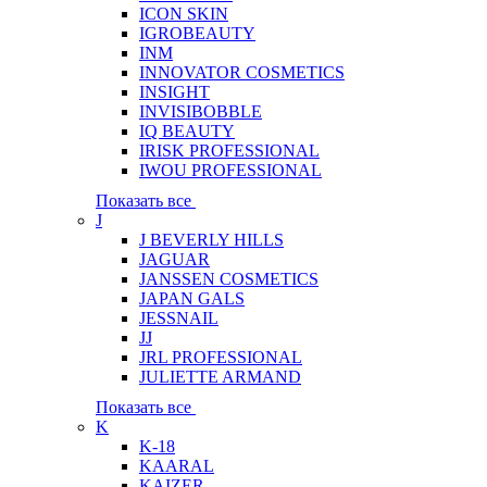
ICON SKIN
IGROBEAUTY
INM
INNOVATOR COSMETICS
INSIGHT
INVISIBOBBLE
IQ BEAUTY
IRISK PROFESSIONAL
IWOU PROFESSIONAL
Показать все
J
J BEVERLY HILLS
JAGUAR
JANSSEN COSMETICS
JAPAN GALS
JESSNAIL
JJ
JRL PROFESSIONAL
JULIETTE ARMAND
Показать все
K
K-18
KAARAL
KAIZER