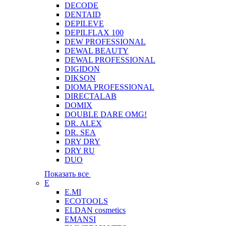
DECODE
DENTAID
DEPILEVE
DEPILFLAX 100
DEW PROFESSIONAL
DEWAL BEAUTY
DEWAL PROFESSIONAL
DIGIDON
DIKSON
DIOMA PROFESSIONAL
DIRECTALAB
DOMIX
DOUBLE DARE OMG!
DR. ALEX
DR. SEA
DRY DRY
DRY RU
DUO
Показать все
E
E.MI
ECOTOOLS
ELDAN cosmetics
EMANSI