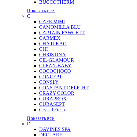
BUCCOTHERM
Показать все
C
CAFE MIMI
CAMOMILLA BLU
CAPTAIN FAWCETT
CARMEX
CHA U KAO
CHI
CHRISTINA
CIL-GLAMOUR
CLEAN-BABY
COCOCHOCO
CONCEPT
CONSLY
CONSTANT DELIGHT
CRAZY COLOR
CURAPROX
CURASEPT
Crystal Fresh
Показать все
D
DAVINES SPA
DECLARE