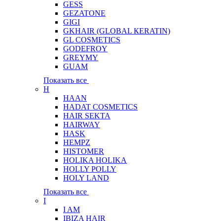
GESS
GEZATONE
GIGI
GKHAIR (GLOBAL КЕRATIN)
GL COSMETICS
GODEFROY
GREYMY
GUAM
Показать все
H
HAAN
HADAT COSMETICS
HAIR SEKTA
HAIRWAY
HASK
HEMPZ
HISTOMER
HOLIKA HOLIKA
HOLLY POLLY
HOLY LAND
Показать все
I
I AM
IBIZA HAIR