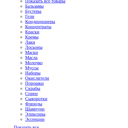
Показать все товары
Бальзамы
Бустеры
Гели
Кондиционеры
Концентраты
Краски
Кремы
Лаки
Лосьоны
Маски
Масла
Молочко
Муссы
Наборы
Окислители
Порошки
Скрабы
Спреи
Сыворотки
Флюиды
Шампуни
Эликсиры
Эссенции
Показать все