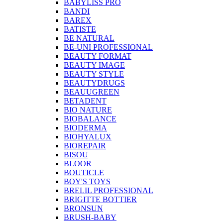
BABYLISS PRO
BANDI
BAREX
BATISTE
BE NATURAL
BE-UNI PROFESSIONAL
BEAUTY FORMAT
BEAUTY IMAGE
BEAUTY STYLE
BEAUTYDRUGS
BEAUUGREEN
BETADENT
BIO NATURE
BIOBALANCE
BIODERMA
BIOHYALUX
BIOREPAIR
BISOU
BLOOR
BOUTICLE
BOY'S TOYS
BRELIL PROFESSIONAL
BRIGITTE BOTTIER
BRONSUN
BRUSH-BABY