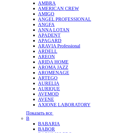
AMBRA
AMERICAN CREW
AMIGO
ANGEL PROFESSIONAL
ANGFA
ANNA LOTAN
APADENT
APAGARD
ARAVIA Professional
ARDELL
AREON
ARIDA HOME
AROMA JAZZ
AROMENAGE
ARTEGO
AURELIA
AURIQUE
AVEMOD
AVENE
AXIONE LABORATORY
Показать все
B
BABARIA
BABOR