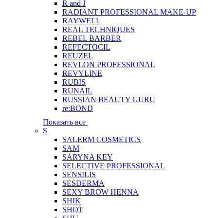
R and J
RADIANT PROFESSIONAL MAKE-UP
RAYWELL
REAL TECHNIQUES
REBEL BARBER
REFECTOCIL
REUZEL
REVLON PROFESSIONAL
REVYLINE
RUBIS
RUNAIL
RUSSIAN BEAUTY GURU
re:BOND
Показать все
S
SALERM COSMETICS
SAM
SARYNA KEY
SELECTIVE PROFESSIONAL
SENSILIS
SESDERMA
SEXY BROW HENNA
SHIK
SHOT