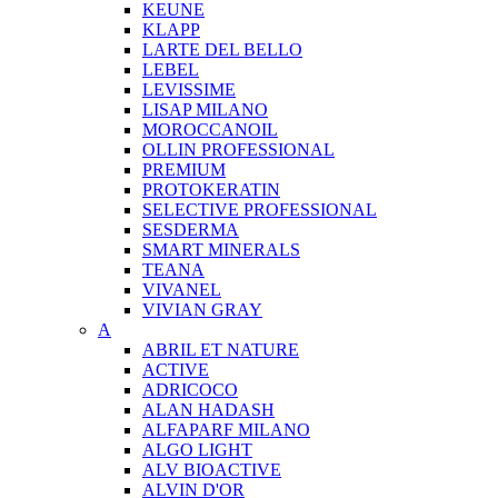
KEUNE
KLAPP
LARTE DEL BELLO
LEBEL
LEVISSIME
LISAP MILANO
MOROCCANOIL
OLLIN PROFESSIONAL
PREMIUM
PROTOKERATIN
SELECTIVE PROFESSIONAL
SESDERMA
SMART MINERALS
TEANA
VIVANEL
VIVIAN GRAY
A
ABRIL ET NATURE
ACTIVE
ADRICOCO
ALAN HADASH
ALFAPARF MILANO
ALGO LIGHT
ALV BIOACTIVE
ALVIN D'OR