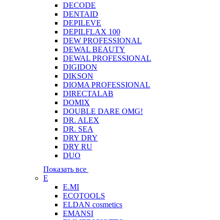
DECODE
DENTAID
DEPILEVE
DEPILFLAX 100
DEW PROFESSIONAL
DEWAL BEAUTY
DEWAL PROFESSIONAL
DIGIDON
DIKSON
DIOMA PROFESSIONAL
DIRECTALAB
DOMIX
DOUBLE DARE OMG!
DR. ALEX
DR. SEA
DRY DRY
DRY RU
DUO
Показать все
E
E.MI
ECOTOOLS
ELDAN cosmetics
EMANSI