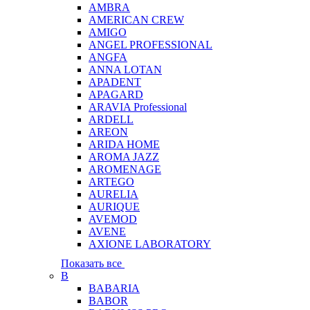
AMBRA
AMERICAN CREW
AMIGO
ANGEL PROFESSIONAL
ANGFA
ANNA LOTAN
APADENT
APAGARD
ARAVIA Professional
ARDELL
AREON
ARIDA HOME
AROMA JAZZ
AROMENAGE
ARTEGO
AURELIA
AURIQUE
AVEMOD
AVENE
AXIONE LABORATORY
Показать все
B
BABARIA
BABOR