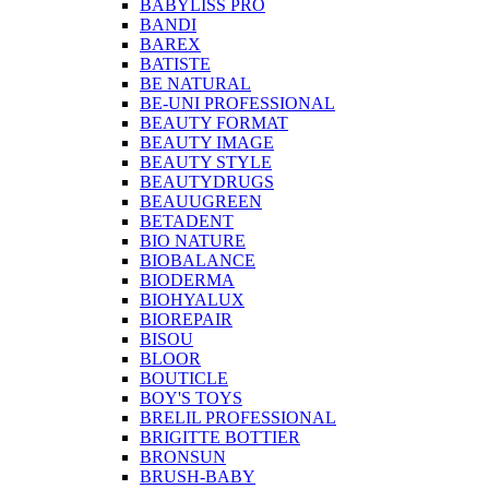
BABYLISS PRO
BANDI
BAREX
BATISTE
BE NATURAL
BE-UNI PROFESSIONAL
BEAUTY FORMAT
BEAUTY IMAGE
BEAUTY STYLE
BEAUTYDRUGS
BEAUUGREEN
BETADENT
BIO NATURE
BIOBALANCE
BIODERMA
BIOHYALUX
BIOREPAIR
BISOU
BLOOR
BOUTICLE
BOY'S TOYS
BRELIL PROFESSIONAL
BRIGITTE BOTTIER
BRONSUN
BRUSH-BABY