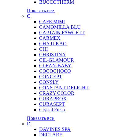
BUCCOTHERM
Показать все
C
CAFE MIMI
CAMOMILLA BLU
CAPTAIN FAWCETT
CARMEX
CHA U KAO
CHI
CHRISTINA
CIL-GLAMOUR
CLEAN-BABY
COCOCHOCO
CONCEPT
CONSLY
CONSTANT DELIGHT
CRAZY COLOR
CURAPROX
CURASEPT
Crystal Fresh
Показать все
D
DAVINES SPA
DECLARE