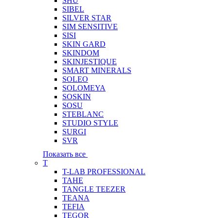
SHU
SIBEL
SILVER STAR
SIM SENSITIVE
SISI
SKIN GARD
SKINDOM
SKINJESTIQUE
SMART MINERALS
SOLEO
SOLOMEYA
SOSKIN
SOSU
STEBLANC
STUDIO STYLE
SURGI
SVR
Показать все
T
T-LAB PROFESSIONAL
TAHE
TANGLE TEEZER
TEANA
TEFIA
TEGOR