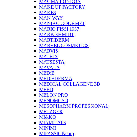
MAGMA LONDON
MAKE UP FACTORY
MAKE9
MAN WAY
MANIAC GOURMET
MARIO FISSI 1937
MARK SHMIDT
MARTIDERM
MARVEL COSMETICS
MARVIS
MATRIX
MATSESTA
MAVALA
MED:B
MEDI+DERMA
MEDICAL COLLAGENE 3D
MEED
MELON PRO
MENOMOSO
MESOPHARM PROFESSIONAL
METZGER
MI&KO
MIAMITATS
MINIMI
MIPASSIONcorp