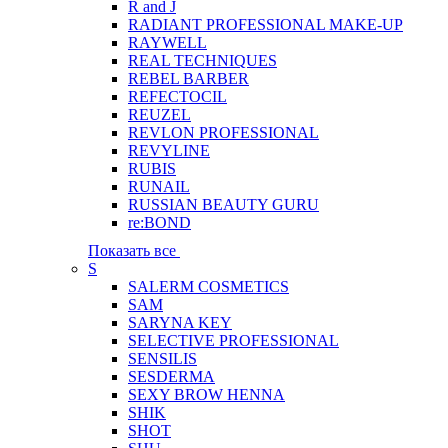
R and J
RADIANT PROFESSIONAL MAKE-UP
RAYWELL
REAL TECHNIQUES
REBEL BARBER
REFECTOCIL
REUZEL
REVLON PROFESSIONAL
REVYLINE
RUBIS
RUNAIL
RUSSIAN BEAUTY GURU
re:BOND
Показать все
S
SALERM COSMETICS
SAM
SARYNA KEY
SELECTIVE PROFESSIONAL
SENSILIS
SESDERMA
SEXY BROW HENNA
SHIK
SHOT