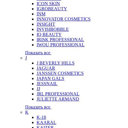
ICON SKIN
IGROBEAUTY
INM
INNOVATOR COSMETICS
INSIGHT
INVISIBOBBLE
IQ BEAUTY
IRISK PROFESSIONAL
IWOU PROFESSIONAL
Показать все
J
J BEVERLY HILLS
JAGUAR
JANSSEN COSMETICS
JAPAN GALS
JESSNAIL
JJ
JRL PROFESSIONAL
JULIETTE ARMAND
Показать все
K
K-18
KAARAL
KAIZER