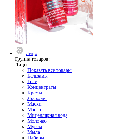
Лицо
Группа товаров:
Лицо
Показать все товары
Бальзамы
Гели
Концентраты
Кремы
Лосьоны
Маски
Масла
Мицеллярная вода
Молочко
Муссы
Мыла
Наборы