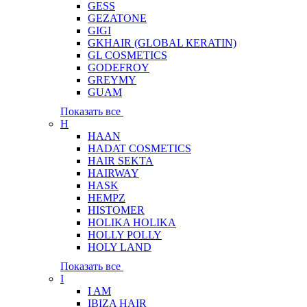
GESS
GEZATONE
GIGI
GKHAIR (GLOBAL КЕRATIN)
GL COSMETICS
GODEFROY
GREYMY
GUAM
Показать все
H
HAAN
HADAT COSMETICS
HAIR SEKTA
HAIRWAY
HASK
HEMPZ
HISTOMER
HOLIKA HOLIKA
HOLLY POLLY
HOLY LAND
Показать все
I
I AM
IBIZA HAIR