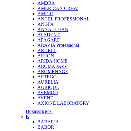
AMBRA
AMERICAN CREW
AMIGO
ANGEL PROFESSIONAL
ANGFA
ANNA LOTAN
APADENT
APAGARD
ARAVIA Professional
ARDELL
AREON
ARIDA HOME
AROMA JAZZ
AROMENAGE
ARTEGO
AURELIA
AURIQUE
AVEMOD
AVENE
AXIONE LABORATORY
Показать все
B
BABARIA
BABOR