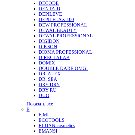
DECODE
DENTAID
DEPILEVE
DEPILFLAX 100
DEW PROFESSIONAL
DEWAL BEAUTY
DEWAL PROFESSIONAL
DIGIDON
DIKSON
DIOMA PROFESSIONAL
DIRECTALAB
DOMIX
DOUBLE DARE OMG!
DR. ALEX
DR. SEA
DRY DRY
DRY RU
DUO
Показать все
E
E.MI
ECOTOOLS
ELDAN cosmetics
EMANSI