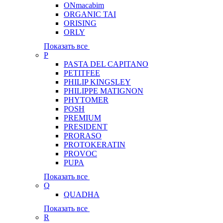
ONmacabim
ORGANIC TAI
ORISING
ORLY
Показать все
P
PASTA DEL CAPITANO
PETITFEE
PHILIP KINGSLEY
PHILIPPE MATIGNON
PHYTOMER
POSH
PREMIUM
PRESIDENT
PRORASO
PROTOKERATIN
PROVOC
PUPA
Показать все
Q
QUADHA
Показать все
R