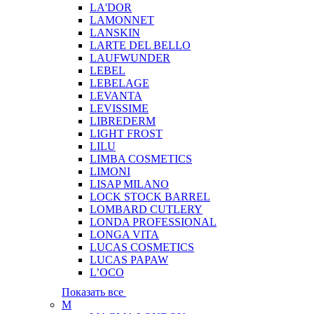
LA'DOR
LAMONNET
LANSKIN
LARTE DEL BELLO
LAUFWUNDER
LEBEL
LEBELAGE
LEVANTA
LEVISSIME
LIBREDERM
LIGHT FROST
LILU
LIMBA COSMETICS
LIMONI
LISAP MILANO
LOCK STOCK BARREL
LOMBARD CUTLERY
LONDA PROFESSIONAL
LONGA VITA
LUCAS COSMETICS
LUCAS PAPAW
L’OCO
Показать все
M