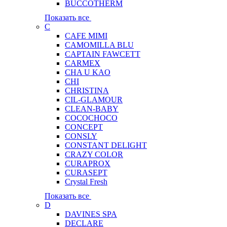
BUCCOTHERM
Показать все
C
CAFE MIMI
CAMOMILLA BLU
CAPTAIN FAWCETT
CARMEX
CHA U KAO
CHI
CHRISTINA
CIL-GLAMOUR
CLEAN-BABY
COCOCHOCO
CONCEPT
CONSLY
CONSTANT DELIGHT
CRAZY COLOR
CURAPROX
CURASEPT
Crystal Fresh
Показать все
D
DAVINES SPA
DECLARE