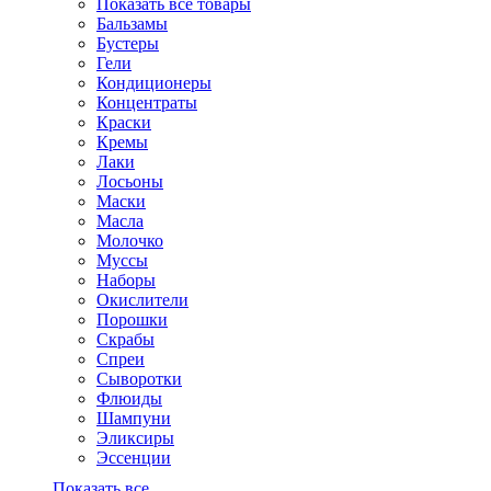
Показать все товары
Бальзамы
Бустеры
Гели
Кондиционеры
Концентраты
Краски
Кремы
Лаки
Лосьоны
Маски
Масла
Молочко
Муссы
Наборы
Окислители
Порошки
Скрабы
Спреи
Сыворотки
Флюиды
Шампуни
Эликсиры
Эссенции
Показать все