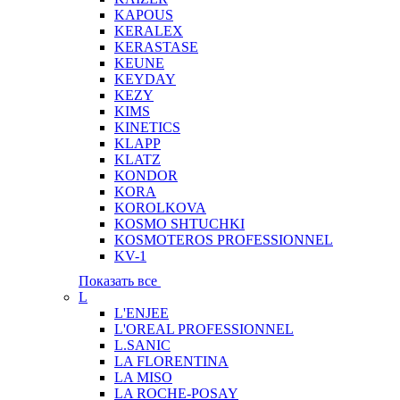
KAPOUS
KERALEX
KERASTASE
KEUNE
KEYDAY
KEZY
KIMS
KINETICS
KLAPP
KLATZ
KONDOR
KORA
KOROLKOVA
KOSMO SHTUCHKI
KOSMOTEROS PROFESSIONNEL
KV-1
Показать все
L
L'ENJEE
L'OREAL PROFESSIONNEL
L.SANIC
LA FLORENTINA
LA MISO
LA ROCHE-POSAY