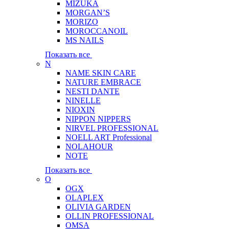
MIZUKA
MORGAN’S
MORIZO
MOROCCANOIL
MS NAILS
Показать все
N
NAME SKIN CARE
NATURE EMBRACE
NESTI DANTE
NINELLE
NIOXIN
NIPPON NIPPERS
NIRVEL PROFESSIONAL
NOELL ART Professional
NOLAHOUR
NOTE
Показать все
O
OGX
OLAPLEX
OLIVIA GARDEN
OLLIN PROFESSIONAL
OMSA