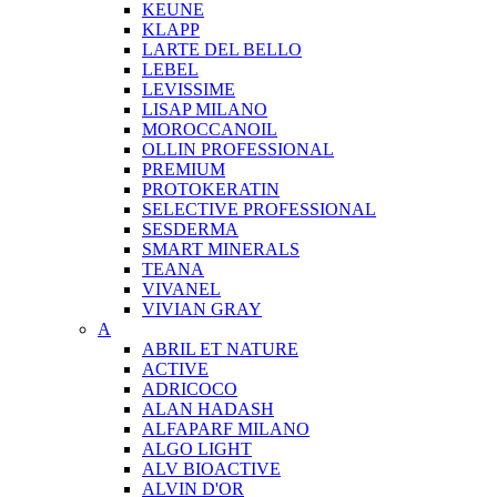
KEUNE
KLAPP
LARTE DEL BELLO
LEBEL
LEVISSIME
LISAP MILANO
MOROCCANOIL
OLLIN PROFESSIONAL
PREMIUM
PROTOKERATIN
SELECTIVE PROFESSIONAL
SESDERMA
SMART MINERALS
TEANA
VIVANEL
VIVIAN GRAY
A
ABRIL ET NATURE
ACTIVE
ADRICOCO
ALAN HADASH
ALFAPARF MILANO
ALGO LIGHT
ALV BIOACTIVE
ALVIN D'OR