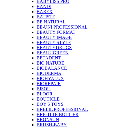
BABYLISS PRO
BANDI
BAREX
BATISTE
BE NATURAL
BE-UNI PROFESSIONAL
BEAUTY FORMAT
BEAUTY IMAGE
BEAUTY STYLE
BEAUTYDRUGS
BEAUUGREEN
BETADENT
BIO NATURE
BIOBALANCE
BIODERMA
BIOHYALUX
BIOREPAIR
BISOU
BLOOR
BOUTICLE
BOY'S TOYS
BRELIL PROFESSIONAL
BRIGITTE BOTTIER
BRONSUN
BRUSH-BABY