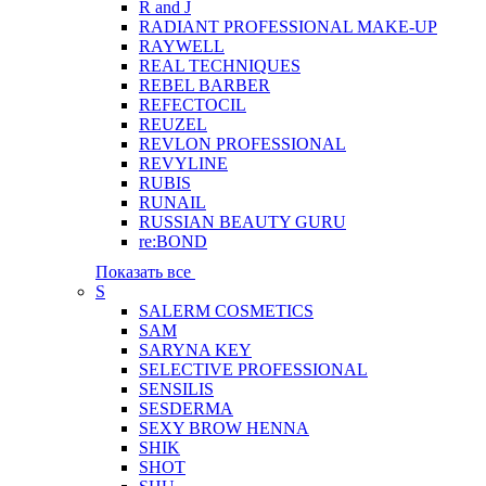
R and J
RADIANT PROFESSIONAL MAKE-UP
RAYWELL
REAL TECHNIQUES
REBEL BARBER
REFECTOCIL
REUZEL
REVLON PROFESSIONAL
REVYLINE
RUBIS
RUNAIL
RUSSIAN BEAUTY GURU
re:BOND
Показать все
S
SALERM COSMETICS
SAM
SARYNA KEY
SELECTIVE PROFESSIONAL
SENSILIS
SESDERMA
SEXY BROW HENNA
SHIK
SHOT