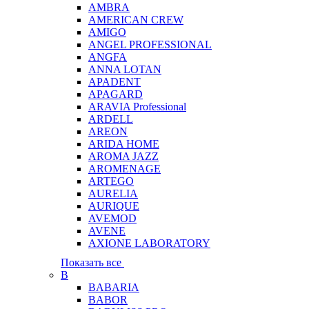
AMBRA
AMERICAN CREW
AMIGO
ANGEL PROFESSIONAL
ANGFA
ANNA LOTAN
APADENT
APAGARD
ARAVIA Professional
ARDELL
AREON
ARIDA HOME
AROMA JAZZ
AROMENAGE
ARTEGO
AURELIA
AURIQUE
AVEMOD
AVENE
AXIONE LABORATORY
Показать все
B
BABARIA
BABOR