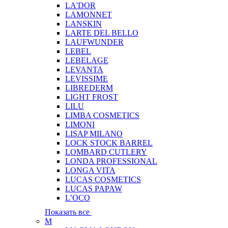
LA'DOR
LAMONNET
LANSKIN
LARTE DEL BELLO
LAUFWUNDER
LEBEL
LEBELAGE
LEVANTA
LEVISSIME
LIBREDERM
LIGHT FROST
LILU
LIMBA COSMETICS
LIMONI
LISAP MILANO
LOCK STOCK BARREL
LOMBARD CUTLERY
LONDA PROFESSIONAL
LONGA VITA
LUCAS COSMETICS
LUCAS PAPAW
L’OCO
Показать все
M