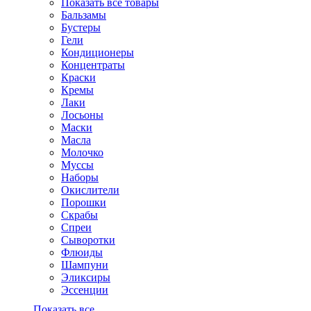
Показать все товары
Бальзамы
Бустеры
Гели
Кондиционеры
Концентраты
Краски
Кремы
Лаки
Лосьоны
Маски
Масла
Молочко
Муссы
Наборы
Окислители
Порошки
Скрабы
Спреи
Сыворотки
Флюиды
Шампуни
Эликсиры
Эссенции
Показать все