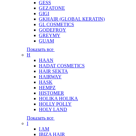
GESS
GEZATONE
GIGI
GKHAIR (GLOBAL КЕRATIN)
GL COSMETICS
GODEFROY
GREYMY
GUAM
Показать все
H
HAAN
HADAT COSMETICS
HAIR SEKTA
HAIRWAY
HASK
HEMPZ
HISTOMER
HOLIKA HOLIKA
HOLLY POLLY
HOLY LAND
Показать все
I
I AM
IBIZA HAIR