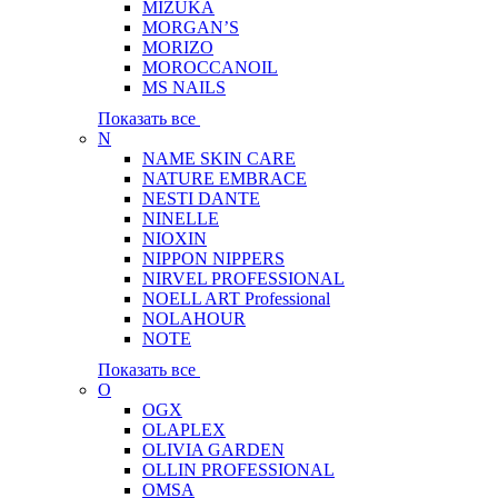
MIZUKA
MORGAN’S
MORIZO
MOROCCANOIL
MS NAILS
Показать все
N
NAME SKIN CARE
NATURE EMBRACE
NESTI DANTE
NINELLE
NIOXIN
NIPPON NIPPERS
NIRVEL PROFESSIONAL
NOELL ART Professional
NOLAHOUR
NOTE
Показать все
O
OGX
OLAPLEX
OLIVIA GARDEN
OLLIN PROFESSIONAL
OMSA