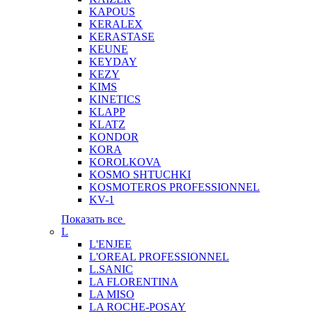
KAPOUS
KERALEX
KERASTASE
KEUNE
KEYDAY
KEZY
KIMS
KINETICS
KLAPP
KLATZ
KONDOR
KORA
KOROLKOVA
KOSMO SHTUCHKI
KOSMOTEROS PROFESSIONNEL
KV-1
Показать все
L
L'ENJEE
L'OREAL PROFESSIONNEL
L.SANIC
LA FLORENTINA
LA MISO
LA ROCHE-POSAY