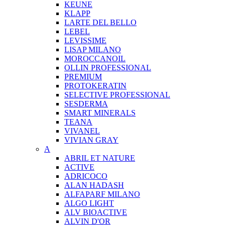
KEUNE
KLAPP
LARTE DEL BELLO
LEBEL
LEVISSIME
LISAP MILANO
MOROCCANOIL
OLLIN PROFESSIONAL
PREMIUM
PROTOKERATIN
SELECTIVE PROFESSIONAL
SESDERMA
SMART MINERALS
TEANA
VIVANEL
VIVIAN GRAY
A
ABRIL ET NATURE
ACTIVE
ADRICOCO
ALAN HADASH
ALFAPARF MILANO
ALGO LIGHT
ALV BIOACTIVE
ALVIN D'OR