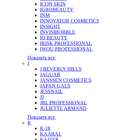
ICON SKIN
IGROBEAUTY
INM
INNOVATOR COSMETICS
INSIGHT
INVISIBOBBLE
IQ BEAUTY
IRISK PROFESSIONAL
IWOU PROFESSIONAL
Показать все
J
J BEVERLY HILLS
JAGUAR
JANSSEN COSMETICS
JAPAN GALS
JESSNAIL
JJ
JRL PROFESSIONAL
JULIETTE ARMAND
Показать все
K
K-18
KAARAL
KAIZER