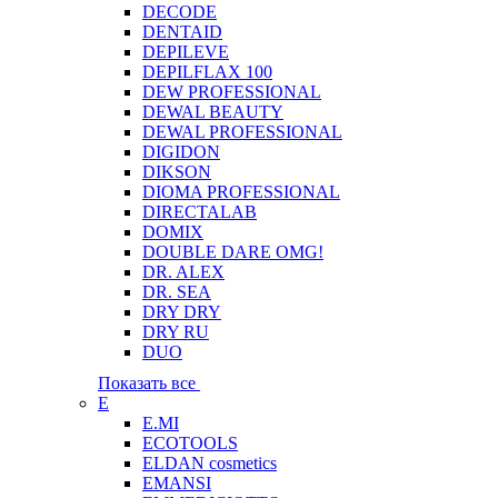
DECODE
DENTAID
DEPILEVE
DEPILFLAX 100
DEW PROFESSIONAL
DEWAL BEAUTY
DEWAL PROFESSIONAL
DIGIDON
DIKSON
DIOMA PROFESSIONAL
DIRECTALAB
DOMIX
DOUBLE DARE OMG!
DR. ALEX
DR. SEA
DRY DRY
DRY RU
DUO
Показать все
E
E.MI
ECOTOOLS
ELDAN cosmetics
EMANSI