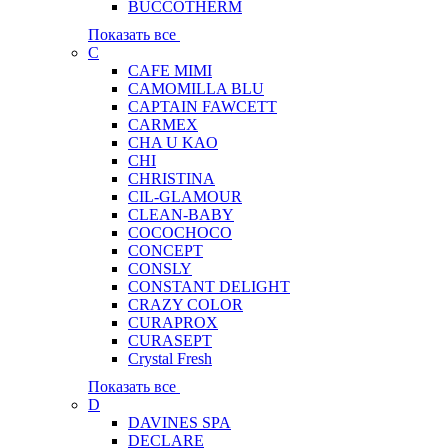
BUCCOTHERM
Показать все
C
CAFE MIMI
CAMOMILLA BLU
CAPTAIN FAWCETT
CARMEX
CHA U KAO
CHI
CHRISTINA
CIL-GLAMOUR
CLEAN-BABY
COCOCHOCO
CONCEPT
CONSLY
CONSTANT DELIGHT
CRAZY COLOR
CURAPROX
CURASEPT
Crystal Fresh
Показать все
D
DAVINES SPA
DECLARE