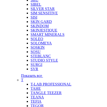
SHU
SIBEL
SILVER STAR
SIM SENSITIVE
SISI
SKIN GARD
SKINDOM
SKINJESTIQUE
SMART MINERALS
SOLEO
SOLOMEYA
SOSKIN
SOSU
STEBLANC
STUDIO STYLE
SURGI
SVR
Показать все
T
T-LAB PROFESSIONAL
TAHE
TANGLE TEEZER
TEANA
TEFIA
TEGOR