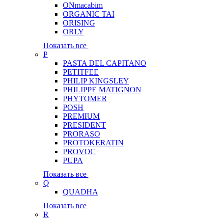
ONmacabim
ORGANIC TAI
ORISING
ORLY
Показать все
P
PASTA DEL CAPITANO
PETITFEE
PHILIP KINGSLEY
PHILIPPE MATIGNON
PHYTOMER
POSH
PREMIUM
PRESIDENT
PRORASO
PROTOKERATIN
PROVOC
PUPA
Показать все
Q
QUADHA
Показать все
R