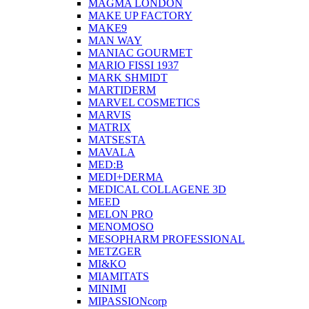
MAGMA LONDON
MAKE UP FACTORY
MAKE9
MAN WAY
MANIAC GOURMET
MARIO FISSI 1937
MARK SHMIDT
MARTIDERM
MARVEL COSMETICS
MARVIS
MATRIX
MATSESTA
MAVALA
MED:B
MEDI+DERMA
MEDICAL COLLAGENE 3D
MEED
MELON PRO
MENOMOSO
MESOPHARM PROFESSIONAL
METZGER
MI&KO
MIAMITATS
MINIMI
MIPASSIONcorp