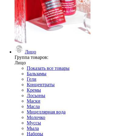
Лицо
Группа товаров:
Лицо
Показать все товары
Бальзамы
Гели
Концентраты
Кремы
Лосьоны
Маски
Масла
Мицеллярная вода
Молочко
Муссы
Мыла
Наборы