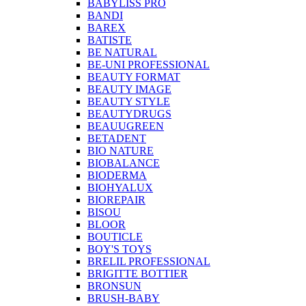
BABYLISS PRO
BANDI
BAREX
BATISTE
BE NATURAL
BE-UNI PROFESSIONAL
BEAUTY FORMAT
BEAUTY IMAGE
BEAUTY STYLE
BEAUTYDRUGS
BEAUUGREEN
BETADENT
BIO NATURE
BIOBALANCE
BIODERMA
BIOHYALUX
BIOREPAIR
BISOU
BLOOR
BOUTICLE
BOY'S TOYS
BRELIL PROFESSIONAL
BRIGITTE BOTTIER
BRONSUN
BRUSH-BABY