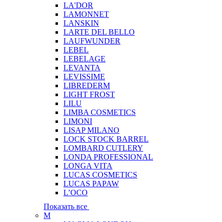
LA'DOR
LAMONNET
LANSKIN
LARTE DEL BELLO
LAUFWUNDER
LEBEL
LEBELAGE
LEVANTA
LEVISSIME
LIBREDERM
LIGHT FROST
LILU
LIMBA COSMETICS
LIMONI
LISAP MILANO
LOCK STOCK BARREL
LOMBARD CUTLERY
LONDA PROFESSIONAL
LONGA VITA
LUCAS COSMETICS
LUCAS PAPAW
L’OCO
Показать все
M