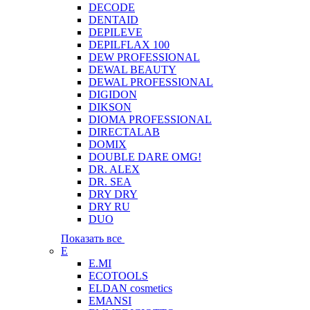
DECODE
DENTAID
DEPILEVE
DEPILFLAX 100
DEW PROFESSIONAL
DEWAL BEAUTY
DEWAL PROFESSIONAL
DIGIDON
DIKSON
DIOMA PROFESSIONAL
DIRECTALAB
DOMIX
DOUBLE DARE OMG!
DR. ALEX
DR. SEA
DRY DRY
DRY RU
DUO
Показать все
E
E.MI
ECOTOOLS
ELDAN cosmetics
EMANSI