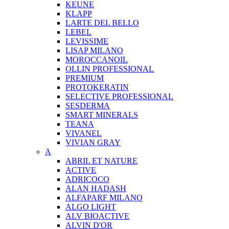
KEUNE
KLAPP
LARTE DEL BELLO
LEBEL
LEVISSIME
LISAP MILANO
MOROCCANOIL
OLLIN PROFESSIONAL
PREMIUM
PROTOKERATIN
SELECTIVE PROFESSIONAL
SESDERMA
SMART MINERALS
TEANA
VIVANEL
VIVIAN GRAY
A
ABRIL ET NATURE
ACTIVE
ADRICOCO
ALAN HADASH
ALFAPARF MILANO
ALGO LIGHT
ALV BIOACTIVE
ALVIN D'OR