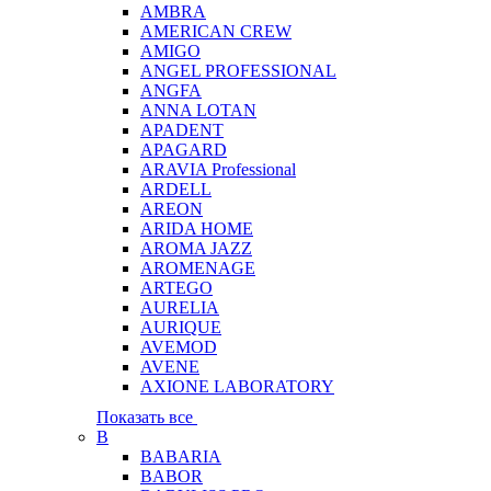
AMBRA
AMERICAN CREW
AMIGO
ANGEL PROFESSIONAL
ANGFA
ANNA LOTAN
APADENT
APAGARD
ARAVIA Professional
ARDELL
AREON
ARIDA HOME
AROMA JAZZ
AROMENAGE
ARTEGO
AURELIA
AURIQUE
AVEMOD
AVENE
AXIONE LABORATORY
Показать все
B
BABARIA
BABOR