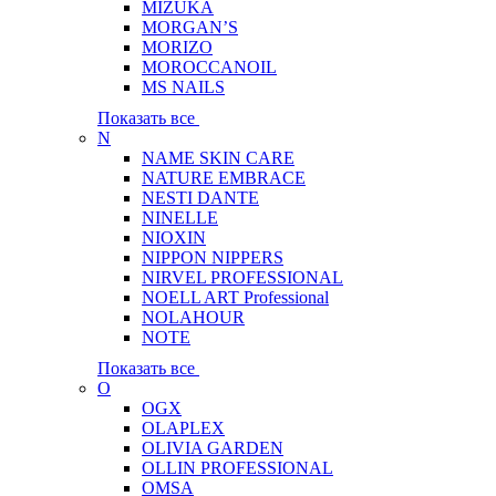
MIZUKA
MORGAN’S
MORIZO
MOROCCANOIL
MS NAILS
Показать все
N
NAME SKIN CARE
NATURE EMBRACE
NESTI DANTE
NINELLE
NIOXIN
NIPPON NIPPERS
NIRVEL PROFESSIONAL
NOELL ART Professional
NOLAHOUR
NOTE
Показать все
O
OGX
OLAPLEX
OLIVIA GARDEN
OLLIN PROFESSIONAL
OMSA