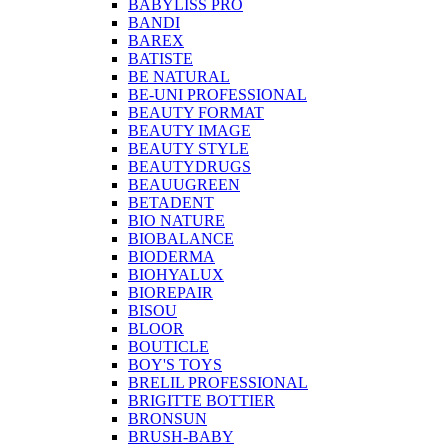
BABYLISS PRO
BANDI
BAREX
BATISTE
BE NATURAL
BE-UNI PROFESSIONAL
BEAUTY FORMAT
BEAUTY IMAGE
BEAUTY STYLE
BEAUTYDRUGS
BEAUUGREEN
BETADENT
BIO NATURE
BIOBALANCE
BIODERMA
BIOHYALUX
BIOREPAIR
BISOU
BLOOR
BOUTICLE
BOY'S TOYS
BRELIL PROFESSIONAL
BRIGITTE BOTTIER
BRONSUN
BRUSH-BABY