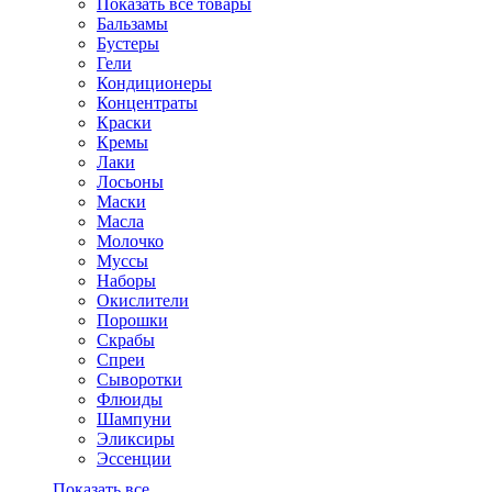
Показать все товары
Бальзамы
Бустеры
Гели
Кондиционеры
Концентраты
Краски
Кремы
Лаки
Лосьоны
Маски
Масла
Молочко
Муссы
Наборы
Окислители
Порошки
Скрабы
Спреи
Сыворотки
Флюиды
Шампуни
Эликсиры
Эссенции
Показать все