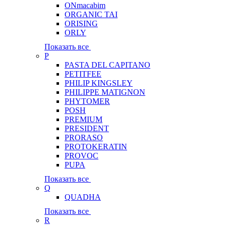
ONmacabim
ORGANIC TAI
ORISING
ORLY
Показать все
P
PASTA DEL CAPITANO
PETITFEE
PHILIP KINGSLEY
PHILIPPE MATIGNON
PHYTOMER
POSH
PREMIUM
PRESIDENT
PRORASO
PROTOKERATIN
PROVOC
PUPA
Показать все
Q
QUADHA
Показать все
R