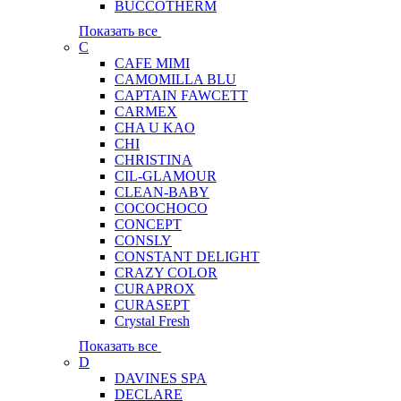
BUCCOTHERM
Показать все
C
CAFE MIMI
CAMOMILLA BLU
CAPTAIN FAWCETT
CARMEX
CHA U KAO
CHI
CHRISTINA
CIL-GLAMOUR
CLEAN-BABY
COCOCHOCO
CONCEPT
CONSLY
CONSTANT DELIGHT
CRAZY COLOR
CURAPROX
CURASEPT
Crystal Fresh
Показать все
D
DAVINES SPA
DECLARE