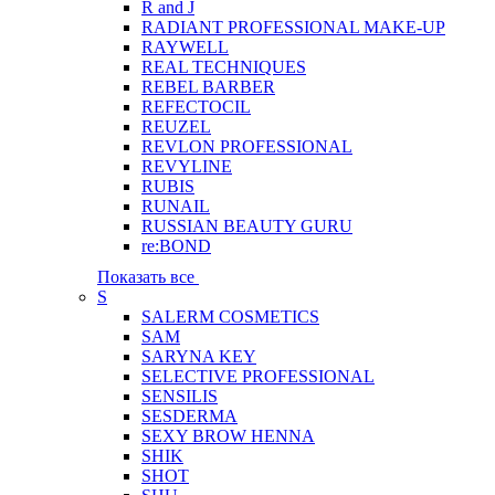
R and J
RADIANT PROFESSIONAL MAKE-UP
RAYWELL
REAL TECHNIQUES
REBEL BARBER
REFECTOCIL
REUZEL
REVLON PROFESSIONAL
REVYLINE
RUBIS
RUNAIL
RUSSIAN BEAUTY GURU
re:BOND
Показать все
S
SALERM COSMETICS
SAM
SARYNA KEY
SELECTIVE PROFESSIONAL
SENSILIS
SESDERMA
SEXY BROW HENNA
SHIK
SHOT