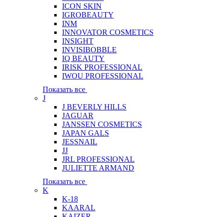
ICON SKIN
IGROBEAUTY
INM
INNOVATOR COSMETICS
INSIGHT
INVISIBOBBLE
IQ BEAUTY
IRISK PROFESSIONAL
IWOU PROFESSIONAL
Показать все
J
J BEVERLY HILLS
JAGUAR
JANSSEN COSMETICS
JAPAN GALS
JESSNAIL
JJ
JRL PROFESSIONAL
JULIETTE ARMAND
Показать все
K
K-18
KAARAL
KAIZER