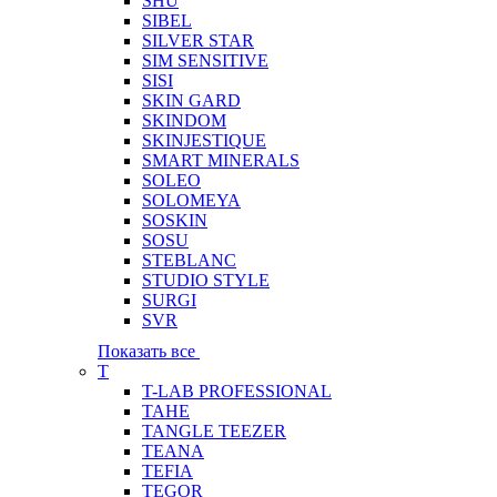
SHU
SIBEL
SILVER STAR
SIM SENSITIVE
SISI
SKIN GARD
SKINDOM
SKINJESTIQUE
SMART MINERALS
SOLEO
SOLOMEYA
SOSKIN
SOSU
STEBLANC
STUDIO STYLE
SURGI
SVR
Показать все
T
T-LAB PROFESSIONAL
TAHE
TANGLE TEEZER
TEANA
TEFIA
TEGOR