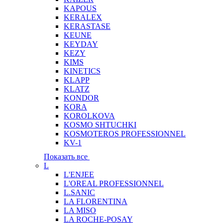
KAPOUS
KERALEX
KERASTASE
KEUNE
KEYDAY
KEZY
KIMS
KINETICS
KLAPP
KLATZ
KONDOR
KORA
KOROLKOVA
KOSMO SHTUCHKI
KOSMOTEROS PROFESSIONNEL
KV-1
Показать все
L
L'ENJEE
L'OREAL PROFESSIONNEL
L.SANIC
LA FLORENTINA
LA MISO
LA ROCHE-POSAY