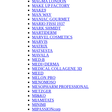
MAGMA LONDON
MAKE UP FACTORY
MAKE9
MAN WAY
MANIAC GOURMET
MARIO FISSI 1937
MARK SHMIDT
MARTIDERM
MARVEL COSMETICS
MARVIS
MATRIX
MATSESTA
MAVALA
MED:B
MEDI+DERMA
MEDICAL COLLAGENE 3D
MEED
MELON PRO
MENOMOSO
MESOPHARM PROFESSIONAL
METZGER
MI&KO
MIAMITATS
MINIMI
MIPASSIONcorp