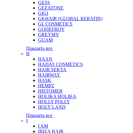
GESS
GEZATONE
GIGI
GKHAIR (GLOBAL КЕRATIN)
GL COSMETICS
GODEFROY
GREYMY
GUAM
Показать все
H
HAAN
HADAT COSMETICS
HAIR SEKTA
HAIRWAY
HASK
HEMPZ
HISTOMER
HOLIKA HOLIKA
HOLLY POLLY
HOLY LAND
Показать все
I
I AM
IBIZA HAIR