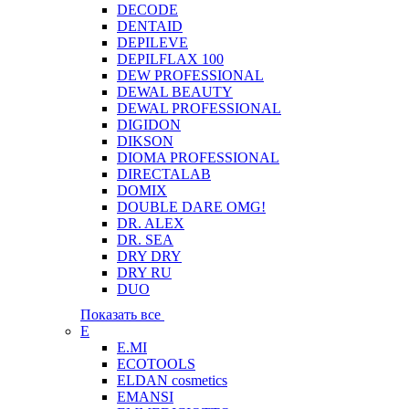
DECODE
DENTAID
DEPILEVE
DEPILFLAX 100
DEW PROFESSIONAL
DEWAL BEAUTY
DEWAL PROFESSIONAL
DIGIDON
DIKSON
DIOMA PROFESSIONAL
DIRECTALAB
DOMIX
DOUBLE DARE OMG!
DR. ALEX
DR. SEA
DRY DRY
DRY RU
DUO
Показать все
E
E.MI
ECOTOOLS
ELDAN cosmetics
EMANSI