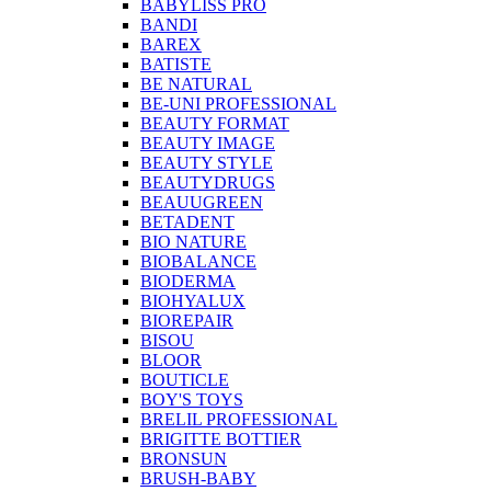
BABYLISS PRO
BANDI
BAREX
BATISTE
BE NATURAL
BE-UNI PROFESSIONAL
BEAUTY FORMAT
BEAUTY IMAGE
BEAUTY STYLE
BEAUTYDRUGS
BEAUUGREEN
BETADENT
BIO NATURE
BIOBALANCE
BIODERMA
BIOHYALUX
BIOREPAIR
BISOU
BLOOR
BOUTICLE
BOY'S TOYS
BRELIL PROFESSIONAL
BRIGITTE BOTTIER
BRONSUN
BRUSH-BABY