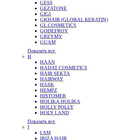
GESS
GEZATONE
GIGI
GKHAIR (GLOBAL КЕRATIN)
GL COSMETICS
GODEFROY
GREYMY
GUAM
Показать все
H
HAAN
HADAT COSMETICS
HAIR SEKTA
HAIRWAY
HASK
HEMPZ
HISTOMER
HOLIKA HOLIKA
HOLLY POLLY
HOLY LAND
Показать все
I
I AM
IBIZA HAIR