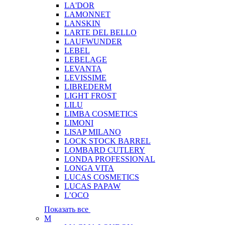
LA'DOR
LAMONNET
LANSKIN
LARTE DEL BELLO
LAUFWUNDER
LEBEL
LEBELAGE
LEVANTA
LEVISSIME
LIBREDERM
LIGHT FROST
LILU
LIMBA COSMETICS
LIMONI
LISAP MILANO
LOCK STOCK BARREL
LOMBARD CUTLERY
LONDA PROFESSIONAL
LONGA VITA
LUCAS COSMETICS
LUCAS PAPAW
L’OCO
Показать все
M