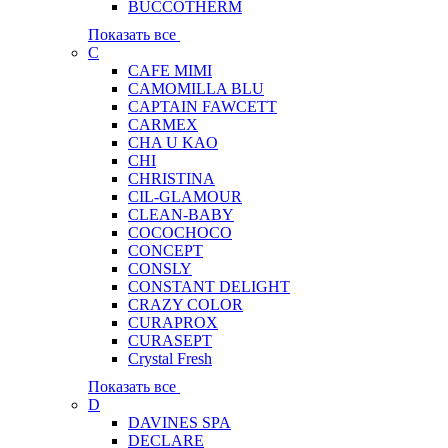
BUCCOTHERM
Показать все
C
CAFE MIMI
CAMOMILLA BLU
CAPTAIN FAWCETT
CARMEX
CHA U KAO
CHI
CHRISTINA
CIL-GLAMOUR
CLEAN-BABY
COCOCHOCO
CONCEPT
CONSLY
CONSTANT DELIGHT
CRAZY COLOR
CURAPROX
CURASEPT
Crystal Fresh
Показать все
D
DAVINES SPA
DECLARE