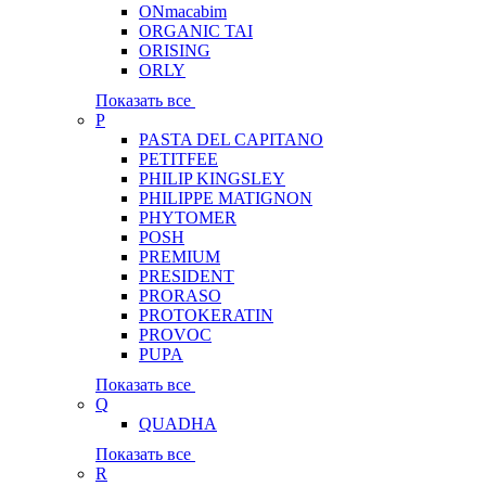
ONmacabim
ORGANIC TAI
ORISING
ORLY
Показать все
P
PASTA DEL CAPITANO
PETITFEE
PHILIP KINGSLEY
PHILIPPE MATIGNON
PHYTOMER
POSH
PREMIUM
PRESIDENT
PRORASO
PROTOKERATIN
PROVOC
PUPA
Показать все
Q
QUADHA
Показать все
R