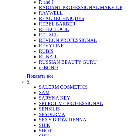
R and J
RADIANT PROFESSIONAL MAKE-UP
RAYWELL
REAL TECHNIQUES
REBEL BARBER
REFECTOCIL
REUZEL
REVLON PROFESSIONAL
REVYLINE
RUBIS
RUNAIL
RUSSIAN BEAUTY GURU
re:BOND
Показать все
S
SALERM COSMETICS
SAM
SARYNA KEY
SELECTIVE PROFESSIONAL
SENSILIS
SESDERMA
SEXY BROW HENNA
SHIK
SHOT