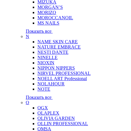
MIZUKA
MORGAN’S
MORIZO
MOROCCANOIL
MS NAILS
Показать все
N
NAME SKIN CARE
NATURE EMBRACE
NESTI DANTE
NINELLE
NIOXIN
NIPPON NIPPERS
NIRVEL PROFESSIONAL
NOELL ART Professional
NOLAHOUR
NOTE
Показать все
O
OGX
OLAPLEX
OLIVIA GARDEN
OLLIN PROFESSIONAL
OMSA