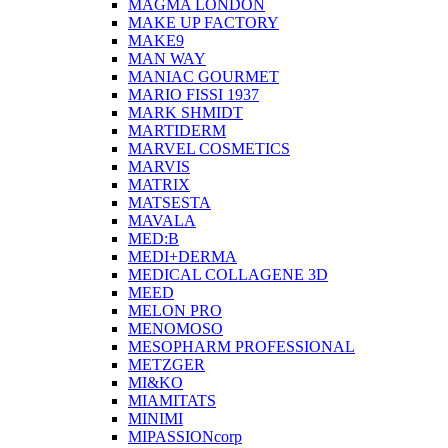
MAGMA LONDON
MAKE UP FACTORY
MAKE9
MAN WAY
MANIAC GOURMET
MARIO FISSI 1937
MARK SHMIDT
MARTIDERM
MARVEL COSMETICS
MARVIS
MATRIX
MATSESTA
MAVALA
MED:B
MEDI+DERMA
MEDICAL COLLAGENE 3D
MEED
MELON PRO
MENOMOSO
MESOPHARM PROFESSIONAL
METZGER
MI&KO
MIAMITATS
MINIMI
MIPASSIONcorp