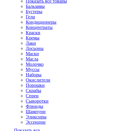
Показать все товары
Бальзамы
Бустеры
Гели
Кондиционеры
Концентраты
Краски
Кремы
Лаки
Лосьоны
Маски
Масла
Молочко
Муссы
Наборы
Окислители
Порошки
Скрабы
Спреи
Сыворотки
Флюиды
Шампуни
Эликсиры
Эссенции
Показать все