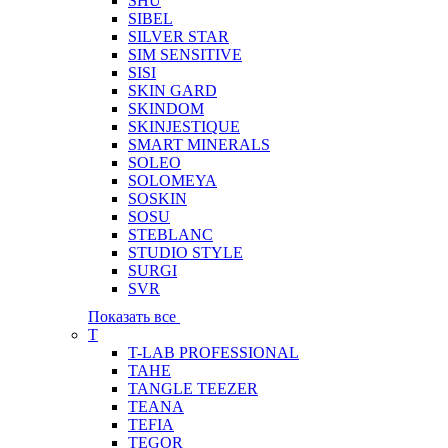
SHU
SIBEL
SILVER STAR
SIM SENSITIVE
SISI
SKIN GARD
SKINDOM
SKINJESTIQUE
SMART MINERALS
SOLEO
SOLOMEYA
SOSKIN
SOSU
STEBLANC
STUDIO STYLE
SURGI
SVR
Показать все
T
T-LAB PROFESSIONAL
TAHE
TANGLE TEEZER
TEANA
TEFIA
TEGOR