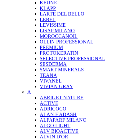
KEUNE
KLAPP
LARTE DEL BELLO
LEBEL
LEVISSIME
LISAP MILANO
MOROCCANOIL
OLLIN PROFESSIONAL
PREMIUM
PROTOKERATIN
SELECTIVE PROFESSIONAL
SESDERMA
SMART MINERALS
TEANA
VIVANEL
VIVIAN GRAY
A
ABRIL ET NATURE
ACTIVE
ADRICOCO
ALAN HADASH
ALFAPARF MILANO
ALGO LIGHT
ALV BIOACTIVE
ALVIN D'OR