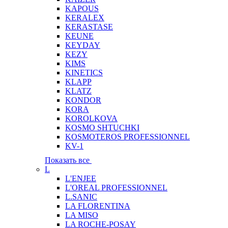
KAPOUS
KERALEX
KERASTASE
KEUNE
KEYDAY
KEZY
KIMS
KINETICS
KLAPP
KLATZ
KONDOR
KORA
KOROLKOVA
KOSMO SHTUCHKI
KOSMOTEROS PROFESSIONNEL
KV-1
Показать все
L
L'ENJEE
L'OREAL PROFESSIONNEL
L.SANIC
LA FLORENTINA
LA MISO
LA ROCHE-POSAY