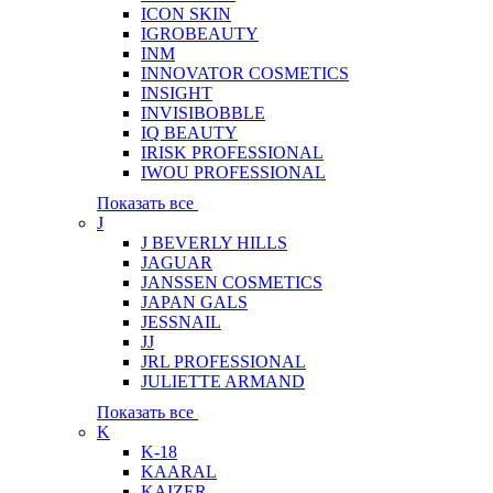
ICON SKIN
IGROBEAUTY
INM
INNOVATOR COSMETICS
INSIGHT
INVISIBOBBLE
IQ BEAUTY
IRISK PROFESSIONAL
IWOU PROFESSIONAL
Показать все
J
J BEVERLY HILLS
JAGUAR
JANSSEN COSMETICS
JAPAN GALS
JESSNAIL
JJ
JRL PROFESSIONAL
JULIETTE ARMAND
Показать все
K
K-18
KAARAL
KAIZER