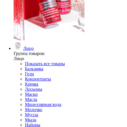
Лицо
Группа товаров:
Лицо
Показать все товары
Бальзамы
Гели
Концентраты
Кремы
Лосьоны
Маски
Масла
Мицеллярная вода
Молочко
Муссы
Мыла
Наборы