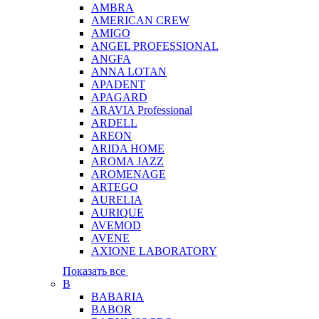
AMBRA
AMERICAN CREW
AMIGO
ANGEL PROFESSIONAL
ANGFA
ANNA LOTAN
APADENT
APAGARD
ARAVIA Professional
ARDELL
AREON
ARIDA HOME
AROMA JAZZ
AROMENAGE
ARTEGO
AURELIA
AURIQUE
AVEMOD
AVENE
AXIONE LABORATORY
Показать все
B
BABARIA
BABOR