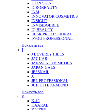
ICON SKIN
IGROBEAUTY
INM
INNOVATOR COSMETICS
INSIGHT
INVISIBOBBLE
IQ BEAUTY
IRISK PROFESSIONAL
IWOU PROFESSIONAL
Показать все
J
J BEVERLY HILLS
JAGUAR
JANSSEN COSMETICS
JAPAN GALS
JESSNAIL
JJ
JRL PROFESSIONAL
JULIETTE ARMAND
Показать все
K
K-18
KAARAL
KAIZER