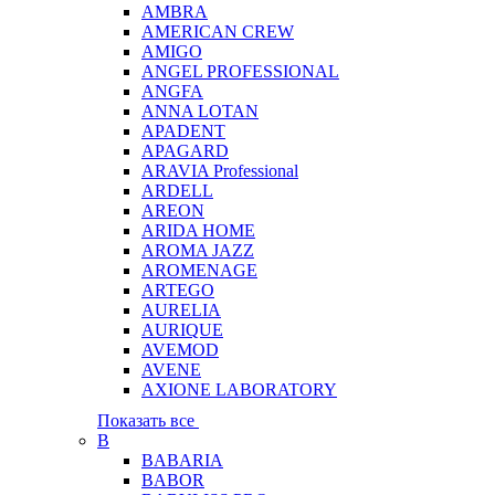
AMBRA
AMERICAN CREW
AMIGO
ANGEL PROFESSIONAL
ANGFA
ANNA LOTAN
APADENT
APAGARD
ARAVIA Professional
ARDELL
AREON
ARIDA HOME
AROMA JAZZ
AROMENAGE
ARTEGO
AURELIA
AURIQUE
AVEMOD
AVENE
AXIONE LABORATORY
Показать все
B
BABARIA
BABOR