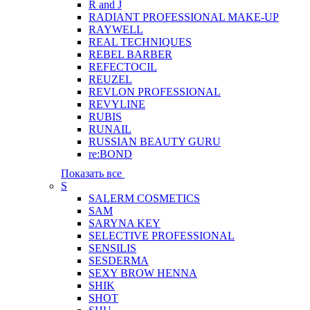
R and J
RADIANT PROFESSIONAL MAKE-UP
RAYWELL
REAL TECHNIQUES
REBEL BARBER
REFECTOCIL
REUZEL
REVLON PROFESSIONAL
REVYLINE
RUBIS
RUNAIL
RUSSIAN BEAUTY GURU
re:BOND
Показать все
S
SALERM COSMETICS
SAM
SARYNA KEY
SELECTIVE PROFESSIONAL
SENSILIS
SESDERMA
SEXY BROW HENNA
SHIK
SHOT