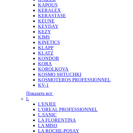
KAPOUS
KERALEX
KERASTASE
KEUNE
KEYDAY
KEZY
KIMS
KINETICS
KLAPP
KLATZ
KONDOR
KORA
KOROLKOVA
KOSMO SHTUCHKI
KOSMOTEROS PROFESSIONNEL
KV-1
Показать все
L
L'ENJEE
L'OREAL PROFESSIONNEL
L.SANIC
LA FLORENTINA
LA MISO
LA ROCHE-POSAY