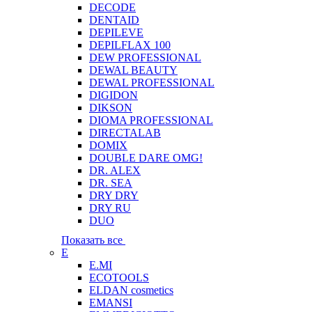
DECODE
DENTAID
DEPILEVE
DEPILFLAX 100
DEW PROFESSIONAL
DEWAL BEAUTY
DEWAL PROFESSIONAL
DIGIDON
DIKSON
DIOMA PROFESSIONAL
DIRECTALAB
DOMIX
DOUBLE DARE OMG!
DR. ALEX
DR. SEA
DRY DRY
DRY RU
DUO
Показать все
E
E.MI
ECOTOOLS
ELDAN cosmetics
EMANSI