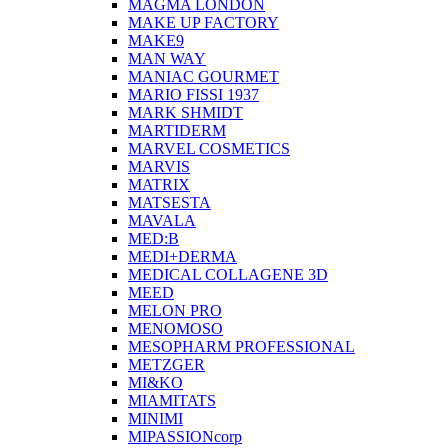
MAGMA LONDON
MAKE UP FACTORY
MAKE9
MAN WAY
MANIAC GOURMET
MARIO FISSI 1937
MARK SHMIDT
MARTIDERM
MARVEL COSMETICS
MARVIS
MATRIX
MATSESTA
MAVALA
MED:B
MEDI+DERMA
MEDICAL COLLAGENE 3D
MEED
MELON PRO
MENOMOSO
MESOPHARM PROFESSIONAL
METZGER
MI&KO
MIAMITATS
MINIMI
MIPASSIONcorp