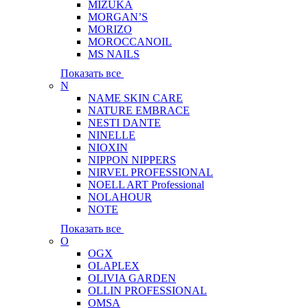
MIZUKA
MORGAN’S
MORIZO
MOROCCANOIL
MS NAILS
Показать все
N
NAME SKIN CARE
NATURE EMBRACE
NESTI DANTE
NINELLE
NIOXIN
NIPPON NIPPERS
NIRVEL PROFESSIONAL
NOELL ART Professional
NOLAHOUR
NOTE
Показать все
O
OGX
OLAPLEX
OLIVIA GARDEN
OLLIN PROFESSIONAL
OMSA