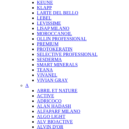
KEUNE
KLAPP
LARTE DEL BELLO
LEBEL
LEVISSIME
LISAP MILANO
MOROCCANOIL
OLLIN PROFESSIONAL
PREMIUM
PROTOKERATIN
SELECTIVE PROFESSIONAL
SESDERMA
SMART MINERALS
TEANA
VIVANEL
VIVIAN GRAY
A
ABRIL ET NATURE
ACTIVE
ADRICOCO
ALAN HADASH
ALFAPARF MILANO
ALGO LIGHT
ALV BIOACTIVE
ALVIN D'OR