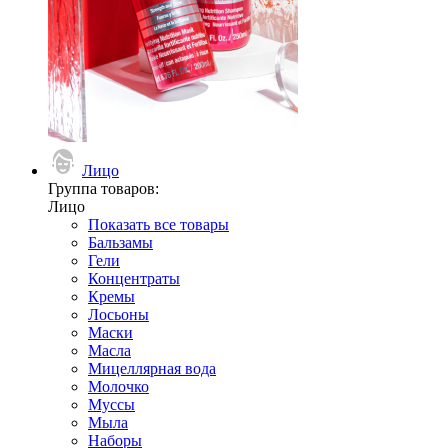
Лицо
Группа товаров:
Лицо
Показать все товары
Бальзамы
Гели
Концентраты
Кремы
Лосьоны
Маски
Масла
Мицеллярная вода
Молочко
Муссы
Мыла
Наборы