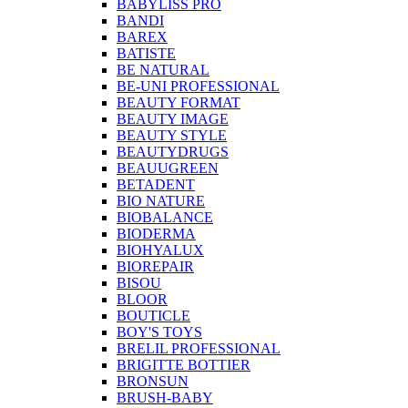
BABYLISS PRO
BANDI
BAREX
BATISTE
BE NATURAL
BE-UNI PROFESSIONAL
BEAUTY FORMAT
BEAUTY IMAGE
BEAUTY STYLE
BEAUTYDRUGS
BEAUUGREEN
BETADENT
BIO NATURE
BIOBALANCE
BIODERMA
BIOHYALUX
BIOREPAIR
BISOU
BLOOR
BOUTICLE
BOY'S TOYS
BRELIL PROFESSIONAL
BRIGITTE BOTTIER
BRONSUN
BRUSH-BABY