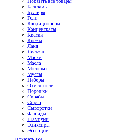
Показать все товары
Бальзамы
Бустеры
Гели
Кондиционеры
Концентраты
Краски
Кремы
Лаки
Лосьоны
Маски
Масла
Молочко
Муссы
Наборы
Окислители
Порошки
Скрабы
Спреи
Сыворотки
Флюиды
Шампуни
Эликсиры
Эссенции
Показать все