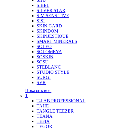
SHU
SIBEL
SILVER STAR
SIM SENSITIVE
SISI
SKIN GARD
SKINDOM
SKINJESTIQUE
SMART MINERALS
SOLEO
SOLOMEYA
SOSKIN
SOSU
STEBLANC
STUDIO STYLE
SURGI
SVR
Показать все
T
T-LAB PROFESSIONAL
TAHE
TANGLE TEEZER
TEANA
TEFIA
TEGOR