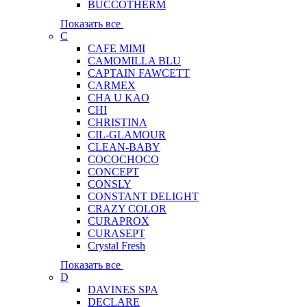
BUCCOTHERM
Показать все
C
CAFE MIMI
CAMOMILLA BLU
CAPTAIN FAWCETT
CARMEX
CHA U KAO
CHI
CHRISTINA
CIL-GLAMOUR
CLEAN-BABY
COCOCHOCO
CONCEPT
CONSLY
CONSTANT DELIGHT
CRAZY COLOR
CURAPROX
CURASEPT
Crystal Fresh
Показать все
D
DAVINES SPA
DECLARE