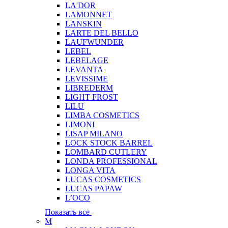
LA'DOR
LAMONNET
LANSKIN
LARTE DEL BELLO
LAUFWUNDER
LEBEL
LEBELAGE
LEVANTA
LEVISSIME
LIBREDERM
LIGHT FROST
LILU
LIMBA COSMETICS
LIMONI
LISAP MILANO
LOCK STOCK BARREL
LOMBARD CUTLERY
LONDA PROFESSIONAL
LONGA VITA
LUCAS COSMETICS
LUCAS PAPAW
L’OCO
Показать все
M