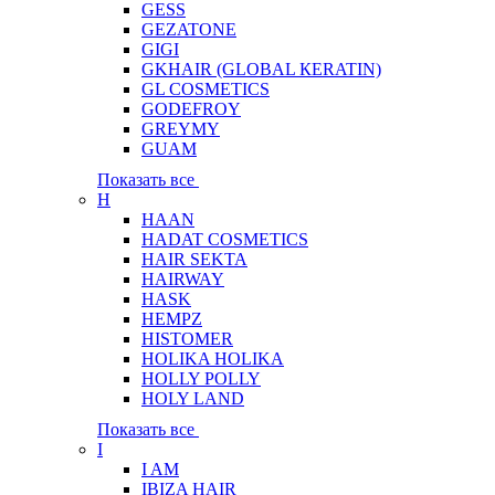
GESS
GEZATONE
GIGI
GKHAIR (GLOBAL КЕRATIN)
GL COSMETICS
GODEFROY
GREYMY
GUAM
Показать все
H
HAAN
HADAT COSMETICS
HAIR SEKTA
HAIRWAY
HASK
HEMPZ
HISTOMER
HOLIKA HOLIKA
HOLLY POLLY
HOLY LAND
Показать все
I
I AM
IBIZA HAIR