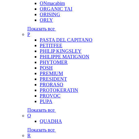
ONmacabim
ORGANIC TAI
ORISING
ORLY
Показать все
P
PASTA DEL CAPITANO
PETITFEE
PHILIP KINGSLEY
PHILIPPE MATIGNON
PHYTOMER
POSH
PREMIUM
PRESIDENT
PRORASO
PROTOKERATIN
PROVOC
PUPA
Показать все
Q
QUADHA
Показать все
R