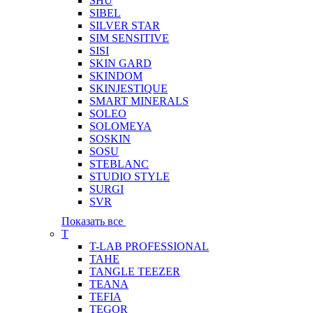
SHU
SIBEL
SILVER STAR
SIM SENSITIVE
SISI
SKIN GARD
SKINDOM
SKINJESTIQUE
SMART MINERALS
SOLEO
SOLOMEYA
SOSKIN
SOSU
STEBLANC
STUDIO STYLE
SURGI
SVR
Показать все
T
T-LAB PROFESSIONAL
TAHE
TANGLE TEEZER
TEANA
TEFIA
TEGOR