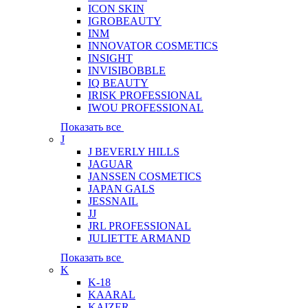
ICON SKIN
IGROBEAUTY
INM
INNOVATOR COSMETICS
INSIGHT
INVISIBOBBLE
IQ BEAUTY
IRISK PROFESSIONAL
IWOU PROFESSIONAL
Показать все
J
J BEVERLY HILLS
JAGUAR
JANSSEN COSMETICS
JAPAN GALS
JESSNAIL
JJ
JRL PROFESSIONAL
JULIETTE ARMAND
Показать все
K
K-18
KAARAL
KAIZER