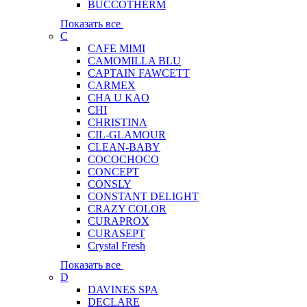
BUCCOTHERM
Показать все
C
CAFE MIMI
CAMOMILLA BLU
CAPTAIN FAWCETT
CARMEX
CHA U KAO
CHI
CHRISTINA
CIL-GLAMOUR
CLEAN-BABY
COCOCHOCO
CONCEPT
CONSLY
CONSTANT DELIGHT
CRAZY COLOR
CURAPROX
CURASEPT
Crystal Fresh
Показать все
D
DAVINES SPA
DECLARE