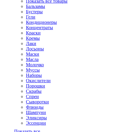
Показать все товары
Бальзамы
Бустеры
Гели
Кондиционеры
Концентраты
Краски
Кремы
Лаки
Лосьоны
Маски
Масла
Молочко
Муссы
Наборы
Окислители
Порошки
Скрабы
Спреи
Сыворотки
Флюиды
Шампуни
Эликсиры
Эссенции
Показать все