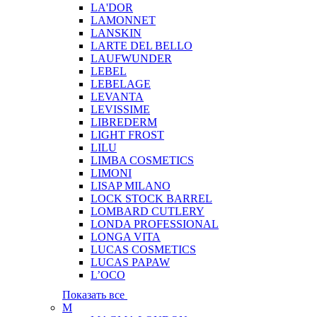
LA'DOR
LAMONNET
LANSKIN
LARTE DEL BELLO
LAUFWUNDER
LEBEL
LEBELAGE
LEVANTA
LEVISSIME
LIBREDERM
LIGHT FROST
LILU
LIMBA COSMETICS
LIMONI
LISAP MILANO
LOCK STOCK BARREL
LOMBARD CUTLERY
LONDA PROFESSIONAL
LONGA VITA
LUCAS COSMETICS
LUCAS PAPAW
L’OCO
Показать все
M