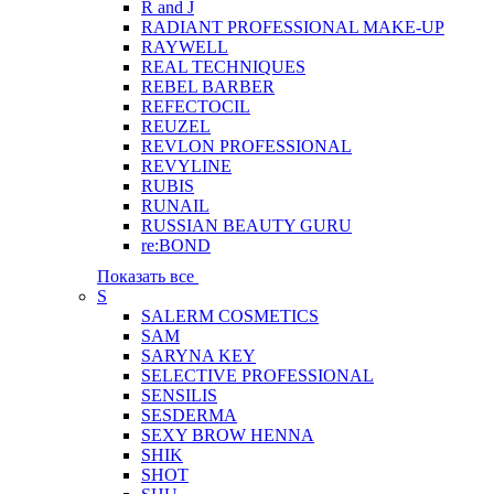
R and J
RADIANT PROFESSIONAL MAKE-UP
RAYWELL
REAL TECHNIQUES
REBEL BARBER
REFECTOCIL
REUZEL
REVLON PROFESSIONAL
REVYLINE
RUBIS
RUNAIL
RUSSIAN BEAUTY GURU
re:BOND
Показать все
S
SALERM COSMETICS
SAM
SARYNA KEY
SELECTIVE PROFESSIONAL
SENSILIS
SESDERMA
SEXY BROW HENNA
SHIK
SHOT