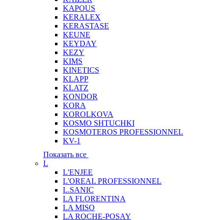
KAPOUS
KERALEX
KERASTASE
KEUNE
KEYDAY
KEZY
KIMS
KINETICS
KLAPP
KLATZ
KONDOR
KORA
KOROLKOVA
KOSMO SHTUCHKI
KOSMOTEROS PROFESSIONNEL
KV-1
Показать все
L
L'ENJEE
L'OREAL PROFESSIONNEL
L.SANIC
LA FLORENTINA
LA MISO
LA ROCHE-POSAY