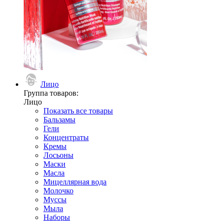
Лицо
Группа товаров:
Лицо
Показать все товары
Бальзамы
Гели
Концентраты
Кремы
Лосьоны
Маски
Масла
Мицеллярная вода
Молочко
Муссы
Мыла
Наборы