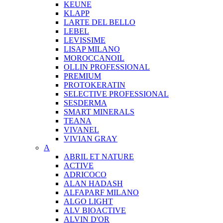
KEUNE
KLAPP
LARTE DEL BELLO
LEBEL
LEVISSIME
LISAP MILANO
MOROCCANOIL
OLLIN PROFESSIONAL
PREMIUM
PROTOKERATIN
SELECTIVE PROFESSIONAL
SESDERMA
SMART MINERALS
TEANA
VIVANEL
VIVIAN GRAY
A
ABRIL ET NATURE
ACTIVE
ADRICOCO
ALAN HADASH
ALFAPARF MILANO
ALGO LIGHT
ALV BIOACTIVE
ALVIN D'OR