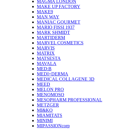
MAGMA LONDON
MAKE UP FACTORY
MAKE9
MAN WAY
MANIAC GOURMET
MARIO FISSI 1937
MARK SHMIDT
MARTIDERM
MARVEL COSMETICS
MARVIS
MATRIX
MATSESTA
MAVALA
MED:B
MEDI+DERMA
MEDICAL COLLAGENE 3D
MEED
MELON PRO
MENOMOSO
MESOPHARM PROFESSIONAL
METZGER
MI&KO
MIAMITATS
MINIMI
MIPASSIONcorp