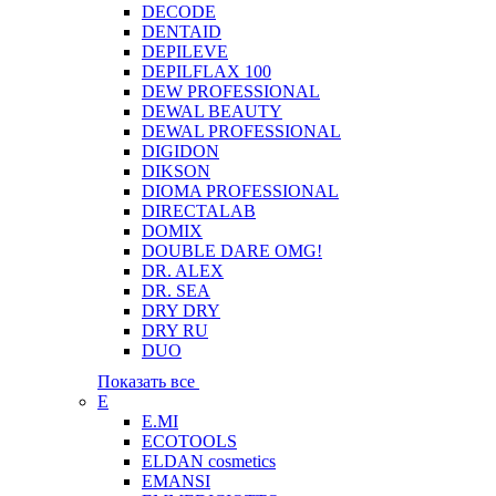
DECODE
DENTAID
DEPILEVE
DEPILFLAX 100
DEW PROFESSIONAL
DEWAL BEAUTY
DEWAL PROFESSIONAL
DIGIDON
DIKSON
DIOMA PROFESSIONAL
DIRECTALAB
DOMIX
DOUBLE DARE OMG!
DR. ALEX
DR. SEA
DRY DRY
DRY RU
DUO
Показать все
E
E.MI
ECOTOOLS
ELDAN cosmetics
EMANSI