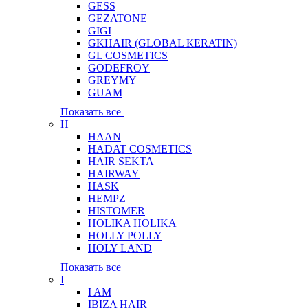
GESS
GEZATONE
GIGI
GKHAIR (GLOBAL КЕRATIN)
GL COSMETICS
GODEFROY
GREYMY
GUAM
Показать все
H
HAAN
HADAT COSMETICS
HAIR SEKTA
HAIRWAY
HASK
HEMPZ
HISTOMER
HOLIKA HOLIKA
HOLLY POLLY
HOLY LAND
Показать все
I
I AM
IBIZA HAIR