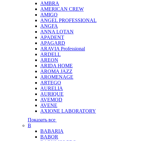
AMBRA
AMERICAN CREW
AMIGO
ANGEL PROFESSIONAL
ANGFA
ANNA LOTAN
APADENT
APAGARD
ARAVIA Professional
ARDELL
AREON
ARIDA HOME
AROMA JAZZ
AROMENAGE
ARTEGO
AURELIA
AURIQUE
AVEMOD
AVENE
AXIONE LABORATORY
Показать все
B
BABARIA
BABOR