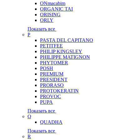
ONmacabim
ORGANIC TAI
ORISING
ORLY
Показать все
P
PASTA DEL CAPITANO
PETITFEE
PHILIP KINGSLEY
PHILIPPE MATIGNON
PHYTOMER
POSH
PREMIUM
PRESIDENT
PRORASO
PROTOKERATIN
PROVOC
PUPA
Показать все
Q
QUADHA
Показать все
R