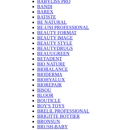
BABYLISS PRO
BANDI
BAREX
BATISTE
BE NATURAL
BE-UNI PROFESSIONAL
BEAUTY FORMAT
BEAUTY IMAGE
BEAUTY STYLE
BEAUTYDRUGS
BEAUUGREEN
BETADENT
BIO NATURE
BIOBALANCE
BIODERMA
BIOHYALUX
BIOREPAIR
BISOU
BLOOR
BOUTICLE
BOY'S TOYS
BRELIL PROFESSIONAL
BRIGITTE BOTTIER
BRONSUN
BRUSH-BABY