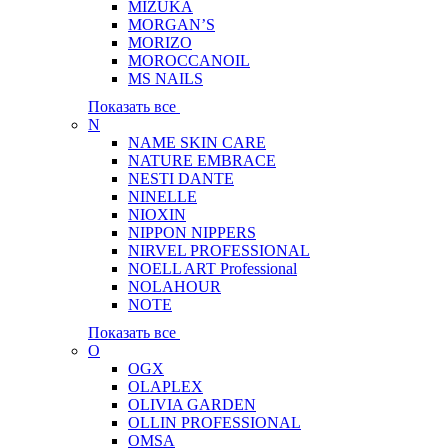
MIZUKA
MORGAN’S
MORIZO
MOROCCANOIL
MS NAILS
Показать все
N
NAME SKIN CARE
NATURE EMBRACE
NESTI DANTE
NINELLE
NIOXIN
NIPPON NIPPERS
NIRVEL PROFESSIONAL
NOELL ART Professional
NOLAHOUR
NOTE
Показать все
O
OGX
OLAPLEX
OLIVIA GARDEN
OLLIN PROFESSIONAL
OMSA