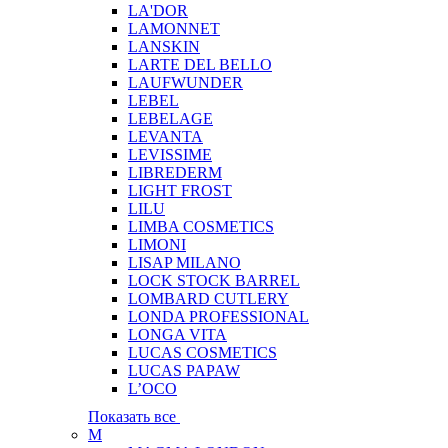
LA'DOR
LAMONNET
LANSKIN
LARTE DEL BELLO
LAUFWUNDER
LEBEL
LEBELAGE
LEVANTA
LEVISSIME
LIBREDERM
LIGHT FROST
LILU
LIMBA COSMETICS
LIMONI
LISAP MILANO
LOCK STOCK BARREL
LOMBARD CUTLERY
LONDA PROFESSIONAL
LONGA VITA
LUCAS COSMETICS
LUCAS PAPAW
L’OCO
Показать все
M