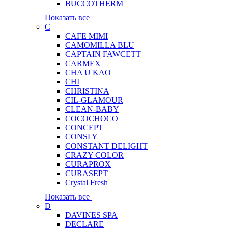
BUCCOTHERM
Показать все
C
CAFE MIMI
CAMOMILLA BLU
CAPTAIN FAWCETT
CARMEX
CHA U KAO
CHI
CHRISTINA
CIL-GLAMOUR
CLEAN-BABY
COCOCHOCO
CONCEPT
CONSLY
CONSTANT DELIGHT
CRAZY COLOR
CURAPROX
CURASEPT
Crystal Fresh
Показать все
D
DAVINES SPA
DECLARE