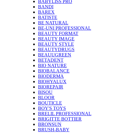
BABYLISS PRO
BANDI
BAREX
BATISTE
BE NATURAL
BE-UNI PROFESSIONAL
BEAUTY FORMAT
BEAUTY IMAGE
BEAUTY STYLE
BEAUTYDRUGS
BEAUUGREEN
BETADENT
BIO NATURE
BIOBALANCE
BIODERMA
BIOHYALUX
BIOREPAIR
BISOU
BLOOR
BOUTICLE
BOY'S TOYS
BRELIL PROFESSIONAL
BRIGITTE BOTTIER
BRONSUN
BRUSH-BABY