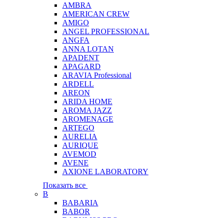
AMBRA
AMERICAN CREW
AMIGO
ANGEL PROFESSIONAL
ANGFA
ANNA LOTAN
APADENT
APAGARD
ARAVIA Professional
ARDELL
AREON
ARIDA HOME
AROMA JAZZ
AROMENAGE
ARTEGO
AURELIA
AURIQUE
AVEMOD
AVENE
AXIONE LABORATORY
Показать все
B
BABARIA
BABOR