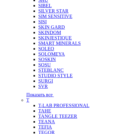
SHU
SIBEL
SILVER STAR
SIM SENSITIVE
SISI
SKIN GARD
SKINDOM
SKINJESTIQUE
SMART MINERALS
SOLEO
SOLOMEYA
SOSKIN
SOSU
STEBLANC
STUDIO STYLE
SURGI
SVR
Показать все
T
T-LAB PROFESSIONAL
TAHE
TANGLE TEEZER
TEANA
TEFIA
TEGOR