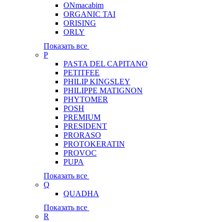
ONmacabim
ORGANIC TAI
ORISING
ORLY
Показать все
P
PASTA DEL CAPITANO
PETITFEE
PHILIP KINGSLEY
PHILIPPE MATIGNON
PHYTOMER
POSH
PREMIUM
PRESIDENT
PRORASO
PROTOKERATIN
PROVOC
PUPA
Показать все
Q
QUADHA
Показать все
R