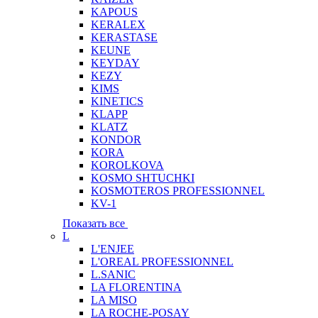
KAPOUS
KERALEX
KERASTASE
KEUNE
KEYDAY
KEZY
KIMS
KINETICS
KLAPP
KLATZ
KONDOR
KORA
KOROLKOVA
KOSMO SHTUCHKI
KOSMOTEROS PROFESSIONNEL
KV-1
Показать все
L
L'ENJEE
L'OREAL PROFESSIONNEL
L.SANIC
LA FLORENTINA
LA MISO
LA ROCHE-POSAY