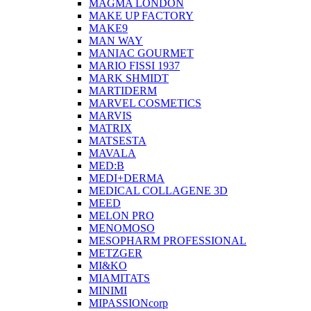
MAGMA LONDON
MAKE UP FACTORY
MAKE9
MAN WAY
MANIAC GOURMET
MARIO FISSI 1937
MARK SHMIDT
MARTIDERM
MARVEL COSMETICS
MARVIS
MATRIX
MATSESTA
MAVALA
MED:B
MEDI+DERMA
MEDICAL COLLAGENE 3D
MEED
MELON PRO
MENOMOSO
MESOPHARM PROFESSIONAL
METZGER
MI&KO
MIAMITATS
MINIMI
MIPASSIONcorp