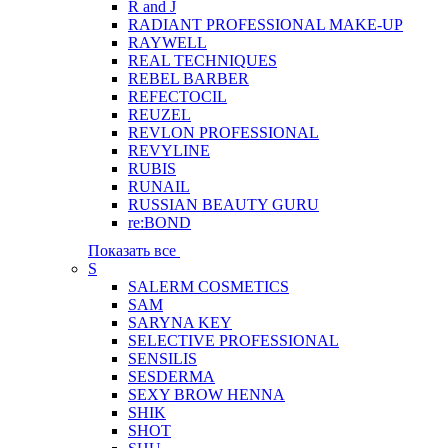
R and J
RADIANT PROFESSIONAL MAKE-UP
RAYWELL
REAL TECHNIQUES
REBEL BARBER
REFECTOCIL
REUZEL
REVLON PROFESSIONAL
REVYLINE
RUBIS
RUNAIL
RUSSIAN BEAUTY GURU
re:BOND
Показать все
S
SALERM COSMETICS
SAM
SARYNA KEY
SELECTIVE PROFESSIONAL
SENSILIS
SESDERMA
SEXY BROW HENNA
SHIK
SHOT