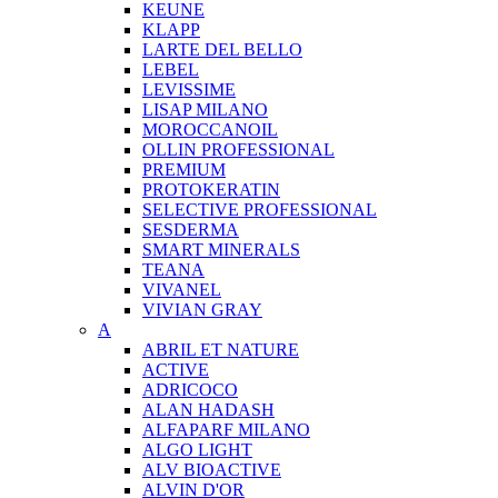
KEUNE
KLAPP
LARTE DEL BELLO
LEBEL
LEVISSIME
LISAP MILANO
MOROCCANOIL
OLLIN PROFESSIONAL
PREMIUM
PROTOKERATIN
SELECTIVE PROFESSIONAL
SESDERMA
SMART MINERALS
TEANA
VIVANEL
VIVIAN GRAY
A
ABRIL ET NATURE
ACTIVE
ADRICOCO
ALAN HADASH
ALFAPARF MILANO
ALGO LIGHT
ALV BIOACTIVE
ALVIN D'OR