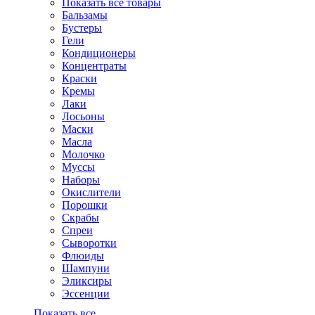
Показать все товары
Бальзамы
Бустеры
Гели
Кондиционеры
Концентраты
Краски
Кремы
Лаки
Лосьоны
Маски
Масла
Молочко
Муссы
Наборы
Окислители
Порошки
Скрабы
Спреи
Сыворотки
Флюиды
Шампуни
Эликсиры
Эссенции
Показать все