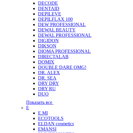
DECODE
DENTAID
DEPILEVE
DEPILFLAX 100
DEW PROFESSIONAL
DEWAL BEAUTY
DEWAL PROFESSIONAL
DIGIDON
DIKSON
DIOMA PROFESSIONAL
DIRECTALAB
DOMIX
DOUBLE DARE OMG!
DR. ALEX
DR. SEA
DRY DRY
DRY RU
DUO
Показать все
E
E.MI
ECOTOOLS
ELDAN cosmetics
EMANSI