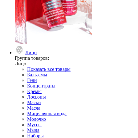
Лицо
Группа товаров:
Лицо
Показать все товары
Бальзамы
Гели
Концентраты
Кремы
Лосьоны
Маски
Масла
Мицеллярная вода
Молочко
Муссы
Мыла
Наборы