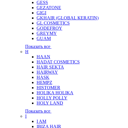
GESS
GEZATONE
GIGI
GKHAIR (GLOBAL КЕRATIN)
GL COSMETICS
GODEFROY
GREYMY
GUAM
Показать все
H
HAAN
HADAT COSMETICS
HAIR SEKTA
HAIRWAY
HASK
HEMPZ
HISTOMER
HOLIKA HOLIKA
HOLLY POLLY
HOLY LAND
Показать все
I
I AM
IBIZA HAIR