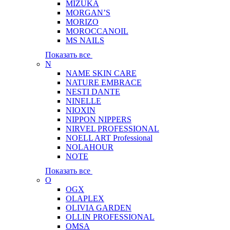
MIZUKA
MORGAN’S
MORIZO
MOROCCANOIL
MS NAILS
Показать все
N
NAME SKIN CARE
NATURE EMBRACE
NESTI DANTE
NINELLE
NIOXIN
NIPPON NIPPERS
NIRVEL PROFESSIONAL
NOELL ART Professional
NOLAHOUR
NOTE
Показать все
O
OGX
OLAPLEX
OLIVIA GARDEN
OLLIN PROFESSIONAL
OMSA