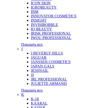
ICON SKIN
IGROBEAUTY
INM
INNOVATOR COSMETICS
INSIGHT
INVISIBOBBLE
IQ BEAUTY
IRISK PROFESSIONAL
IWOU PROFESSIONAL
Показать все
J
J BEVERLY HILLS
JAGUAR
JANSSEN COSMETICS
JAPAN GALS
JESSNAIL
JJ
JRL PROFESSIONAL
JULIETTE ARMAND
Показать все
K
K-18
KAARAL
KAIZER