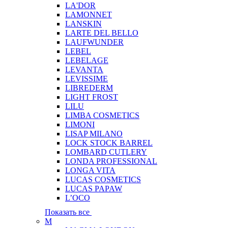
LA'DOR
LAMONNET
LANSKIN
LARTE DEL BELLO
LAUFWUNDER
LEBEL
LEBELAGE
LEVANTA
LEVISSIME
LIBREDERM
LIGHT FROST
LILU
LIMBA COSMETICS
LIMONI
LISAP MILANO
LOCK STOCK BARREL
LOMBARD CUTLERY
LONDA PROFESSIONAL
LONGA VITA
LUCAS COSMETICS
LUCAS PAPAW
L’OCO
Показать все
M