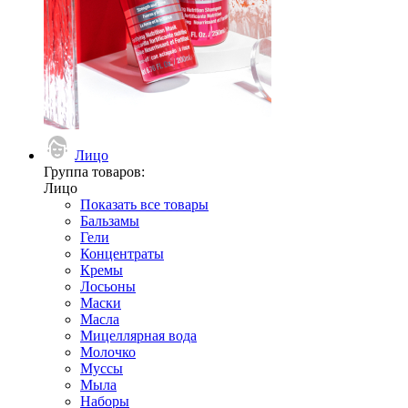
Лицо
Группа товаров:
Лицо
Показать все товары
Бальзамы
Гели
Концентраты
Кремы
Лосьоны
Маски
Масла
Мицеллярная вода
Молочко
Муссы
Мыла
Наборы