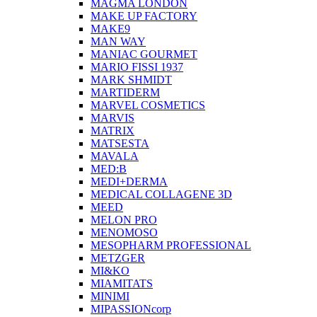
MAGMA LONDON
MAKE UP FACTORY
MAKE9
MAN WAY
MANIAC GOURMET
MARIO FISSI 1937
MARK SHMIDT
MARTIDERM
MARVEL COSMETICS
MARVIS
MATRIX
MATSESTA
MAVALA
MED:B
MEDI+DERMA
MEDICAL COLLAGENE 3D
MEED
MELON PRO
MENOMOSO
MESOPHARM PROFESSIONAL
METZGER
MI&KO
MIAMITATS
MINIMI
MIPASSIONcorp