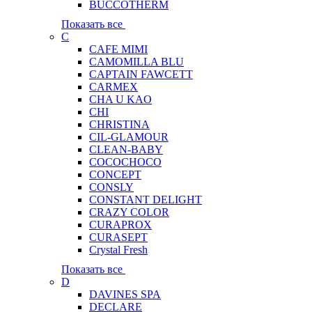
BUCCOTHERM
Показать все
C
CAFE MIMI
CAMOMILLA BLU
CAPTAIN FAWCETT
CARMEX
CHA U KAO
CHI
CHRISTINA
CIL-GLAMOUR
CLEAN-BABY
COCOCHOCO
CONCEPT
CONSLY
CONSTANT DELIGHT
CRAZY COLOR
CURAPROX
CURASEPT
Crystal Fresh
Показать все
D
DAVINES SPA
DECLARE