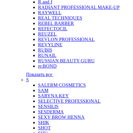
R and J
RADIANT PROFESSIONAL MAKE-UP
RAYWELL
REAL TECHNIQUES
REBEL BARBER
REFECTOCIL
REUZEL
REVLON PROFESSIONAL
REVYLINE
RUBIS
RUNAIL
RUSSIAN BEAUTY GURU
re:BOND
Показать все
S
SALERM COSMETICS
SAM
SARYNA KEY
SELECTIVE PROFESSIONAL
SENSILIS
SESDERMA
SEXY BROW HENNA
SHIK
SHOT