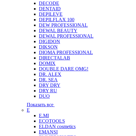
DECODE
DENTAID
DEPILEVE
DEPILFLAX 100
DEW PROFESSIONAL
DEWAL BEAUTY
DEWAL PROFESSIONAL
DIGIDON
DIKSON
DIOMA PROFESSIONAL
DIRECTALAB
DOMIX
DOUBLE DARE OMG!
DR. ALEX
DR. SEA
DRY DRY
DRY RU
DUO
Показать все
E
E.MI
ECOTOOLS
ELDAN cosmetics
EMANSI