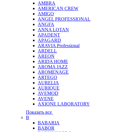
AMBRA
AMERICAN CREW
AMIGO
ANGEL PROFESSIONAL
ANGFA
ANNA LOTAN
APADENT
APAGARD
ARAVIA Professional
ARDELL
AREON
ARIDA HOME
AROMA JAZZ
AROMENAGE
ARTEGO
AURELIA
AURIQUE
AVEMOD
AVENE
AXIONE LABORATORY
Показать все
B
BABARIA
BABOR