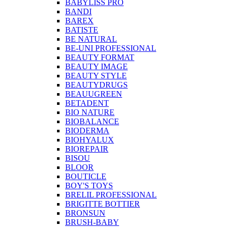
BABYLISS PRO
BANDI
BAREX
BATISTE
BE NATURAL
BE-UNI PROFESSIONAL
BEAUTY FORMAT
BEAUTY IMAGE
BEAUTY STYLE
BEAUTYDRUGS
BEAUUGREEN
BETADENT
BIO NATURE
BIOBALANCE
BIODERMA
BIOHYALUX
BIOREPAIR
BISOU
BLOOR
BOUTICLE
BOY'S TOYS
BRELIL PROFESSIONAL
BRIGITTE BOTTIER
BRONSUN
BRUSH-BABY