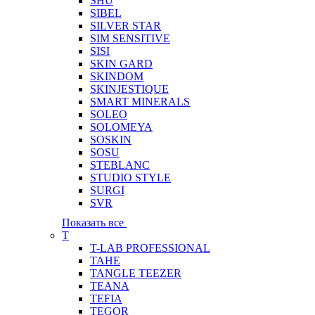
SHU
SIBEL
SILVER STAR
SIM SENSITIVE
SISI
SKIN GARD
SKINDOM
SKINJESTIQUE
SMART MINERALS
SOLEO
SOLOMEYA
SOSKIN
SOSU
STEBLANC
STUDIO STYLE
SURGI
SVR
Показать все
T
T-LAB PROFESSIONAL
TAHE
TANGLE TEEZER
TEANA
TEFIA
TEGOR