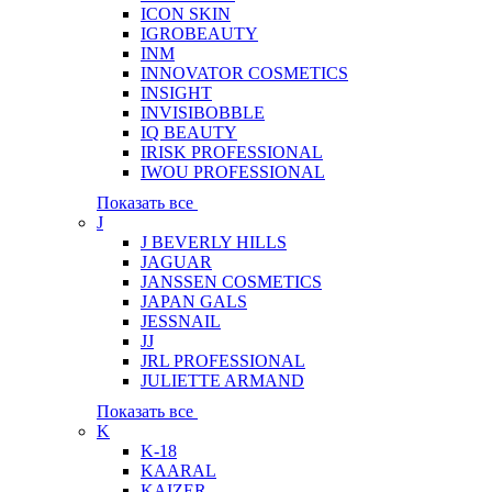
ICON SKIN
IGROBEAUTY
INM
INNOVATOR COSMETICS
INSIGHT
INVISIBOBBLE
IQ BEAUTY
IRISK PROFESSIONAL
IWOU PROFESSIONAL
Показать все
J
J BEVERLY HILLS
JAGUAR
JANSSEN COSMETICS
JAPAN GALS
JESSNAIL
JJ
JRL PROFESSIONAL
JULIETTE ARMAND
Показать все
K
K-18
KAARAL
KAIZER