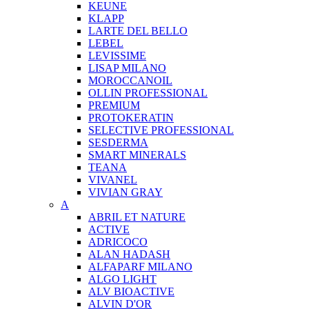
KEUNE
KLAPP
LARTE DEL BELLO
LEBEL
LEVISSIME
LISAP MILANO
MOROCCANOIL
OLLIN PROFESSIONAL
PREMIUM
PROTOKERATIN
SELECTIVE PROFESSIONAL
SESDERMA
SMART MINERALS
TEANA
VIVANEL
VIVIAN GRAY
A
ABRIL ET NATURE
ACTIVE
ADRICOCO
ALAN HADASH
ALFAPARF MILANO
ALGO LIGHT
ALV BIOACTIVE
ALVIN D'OR