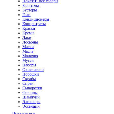
Показать все товары
Бальзамы
Бустеры
Гели
Кондиционеры
Концентраты
Краски
Кремы
Лаки
Лосьоны
Маски
Масла
Молочко
Муссы
Наборы
Окислители
Порошки
Скрабы
Спреи
Сыворотки
Флюиды
Шампуни
Эликсиры
Эссенции
Показать все