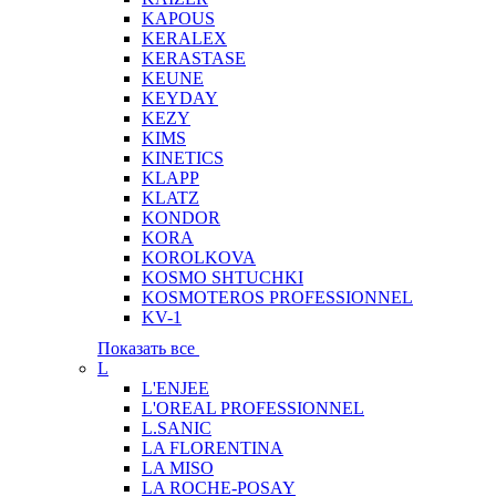
KAPOUS
KERALEX
KERASTASE
KEUNE
KEYDAY
KEZY
KIMS
KINETICS
KLAPP
KLATZ
KONDOR
KORA
KOROLKOVA
KOSMO SHTUCHKI
KOSMOTEROS PROFESSIONNEL
KV-1
Показать все
L
L'ENJEE
L'OREAL PROFESSIONNEL
L.SANIC
LA FLORENTINA
LA MISO
LA ROCHE-POSAY