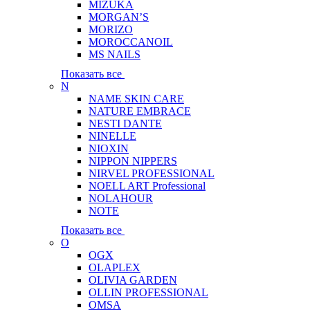
MIZUKA
MORGAN’S
MORIZO
MOROCCANOIL
MS NAILS
Показать все
N
NAME SKIN CARE
NATURE EMBRACE
NESTI DANTE
NINELLE
NIOXIN
NIPPON NIPPERS
NIRVEL PROFESSIONAL
NOELL ART Professional
NOLAHOUR
NOTE
Показать все
O
OGX
OLAPLEX
OLIVIA GARDEN
OLLIN PROFESSIONAL
OMSA