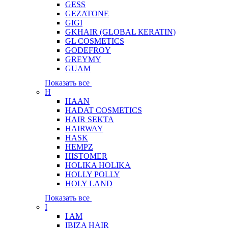
GESS
GEZATONE
GIGI
GKHAIR (GLOBAL КЕRATIN)
GL COSMETICS
GODEFROY
GREYMY
GUAM
Показать все
H
HAAN
HADAT COSMETICS
HAIR SEKTA
HAIRWAY
HASK
HEMPZ
HISTOMER
HOLIKA HOLIKA
HOLLY POLLY
HOLY LAND
Показать все
I
I AM
IBIZA HAIR