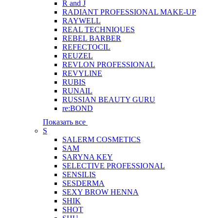
R and J
RADIANT PROFESSIONAL MAKE-UP
RAYWELL
REAL TECHNIQUES
REBEL BARBER
REFECTOCIL
REUZEL
REVLON PROFESSIONAL
REVYLINE
RUBIS
RUNAIL
RUSSIAN BEAUTY GURU
re:BOND
Показать все
S
SALERM COSMETICS
SAM
SARYNA KEY
SELECTIVE PROFESSIONAL
SENSILIS
SESDERMA
SEXY BROW HENNA
SHIK
SHOT