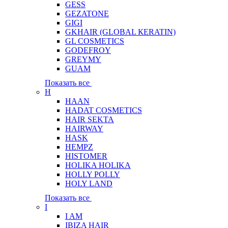
GESS
GEZATONE
GIGI
GKHAIR (GLOBAL КЕRATIN)
GL COSMETICS
GODEFROY
GREYMY
GUAM
Показать все
H
HAAN
HADAT COSMETICS
HAIR SEKTA
HAIRWAY
HASK
HEMPZ
HISTOMER
HOLIKA HOLIKA
HOLLY POLLY
HOLY LAND
Показать все
I
I AM
IBIZA HAIR