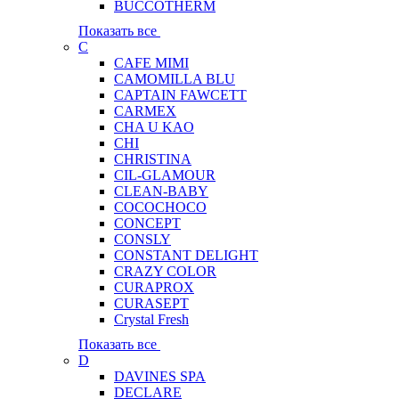
BUCCOTHERM
Показать все
C
CAFE MIMI
CAMOMILLA BLU
CAPTAIN FAWCETT
CARMEX
CHA U KAO
CHI
CHRISTINA
CIL-GLAMOUR
CLEAN-BABY
COCOCHOCO
CONCEPT
CONSLY
CONSTANT DELIGHT
CRAZY COLOR
CURAPROX
CURASEPT
Crystal Fresh
Показать все
D
DAVINES SPA
DECLARE