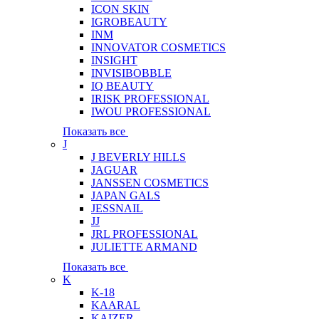
ICON SKIN
IGROBEAUTY
INM
INNOVATOR COSMETICS
INSIGHT
INVISIBOBBLE
IQ BEAUTY
IRISK PROFESSIONAL
IWOU PROFESSIONAL
Показать все
J
J BEVERLY HILLS
JAGUAR
JANSSEN COSMETICS
JAPAN GALS
JESSNAIL
JJ
JRL PROFESSIONAL
JULIETTE ARMAND
Показать все
K
K-18
KAARAL
KAIZER