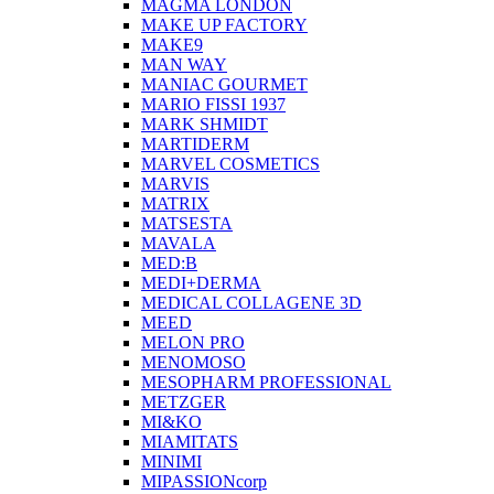
MAGMA LONDON
MAKE UP FACTORY
MAKE9
MAN WAY
MANIAC GOURMET
MARIO FISSI 1937
MARK SHMIDT
MARTIDERM
MARVEL COSMETICS
MARVIS
MATRIX
MATSESTA
MAVALA
MED:B
MEDI+DERMA
MEDICAL COLLAGENE 3D
MEED
MELON PRO
MENOMOSO
MESOPHARM PROFESSIONAL
METZGER
MI&KO
MIAMITATS
MINIMI
MIPASSIONcorp