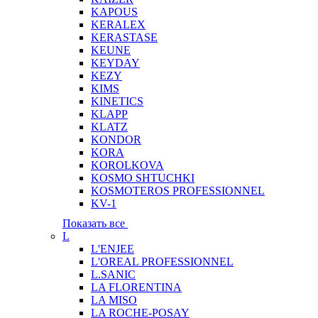
KAPOUS
KERALEX
KERASTASE
KEUNE
KEYDAY
KEZY
KIMS
KINETICS
KLAPP
KLATZ
KONDOR
KORA
KOROLKOVA
KOSMO SHTUCHKI
KOSMOTEROS PROFESSIONNEL
KV-1
Показать все
L
L'ENJEE
L'OREAL PROFESSIONNEL
L.SANIC
LA FLORENTINA
LA MISO
LA ROCHE-POSAY