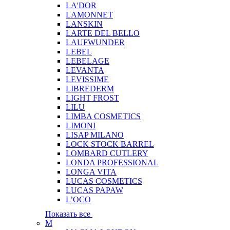
LA'DOR
LAMONNET
LANSKIN
LARTE DEL BELLO
LAUFWUNDER
LEBEL
LEBELAGE
LEVANTA
LEVISSIME
LIBREDERM
LIGHT FROST
LILU
LIMBA COSMETICS
LIMONI
LISAP MILANO
LOCK STOCK BARREL
LOMBARD CUTLERY
LONDA PROFESSIONAL
LONGA VITA
LUCAS COSMETICS
LUCAS PAPAW
L’OCO
Показать все
M