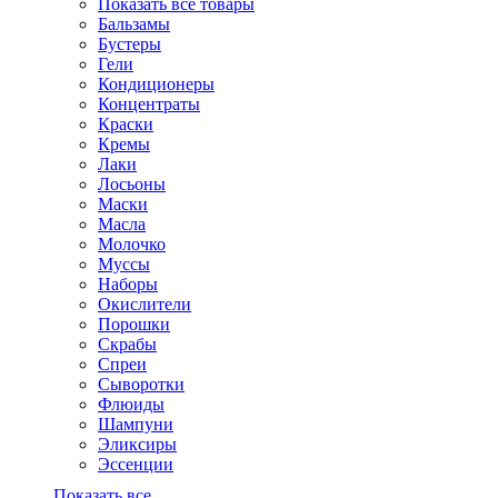
Показать все товары
Бальзамы
Бустеры
Гели
Кондиционеры
Концентраты
Краски
Кремы
Лаки
Лосьоны
Маски
Масла
Молочко
Муссы
Наборы
Окислители
Порошки
Скрабы
Спреи
Сыворотки
Флюиды
Шампуни
Эликсиры
Эссенции
Показать все