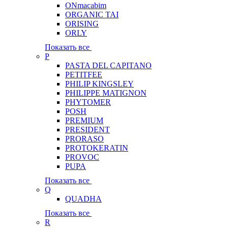
ONmacabim
ORGANIC TAI
ORISING
ORLY
Показать все
P
PASTA DEL CAPITANO
PETITFEE
PHILIP KINGSLEY
PHILIPPE MATIGNON
PHYTOMER
POSH
PREMIUM
PRESIDENT
PRORASO
PROTOKERATIN
PROVOC
PUPA
Показать все
Q
QUADHA
Показать все
R