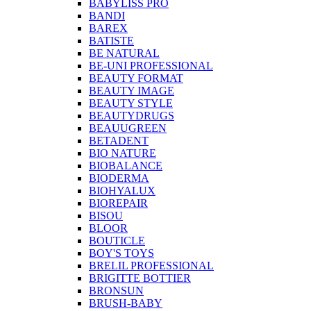
BABYLISS PRO
BANDI
BAREX
BATISTE
BE NATURAL
BE-UNI PROFESSIONAL
BEAUTY FORMAT
BEAUTY IMAGE
BEAUTY STYLE
BEAUTYDRUGS
BEAUUGREEN
BETADENT
BIO NATURE
BIOBALANCE
BIODERMA
BIOHYALUX
BIOREPAIR
BISOU
BLOOR
BOUTICLE
BOY'S TOYS
BRELIL PROFESSIONAL
BRIGITTE BOTTIER
BRONSUN
BRUSH-BABY