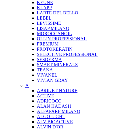
KEUNE
KLAPP
LARTE DEL BELLO
LEBEL
LEVISSIME
LISAP MILANO
MOROCCANOIL
OLLIN PROFESSIONAL
PREMIUM
PROTOKERATIN
SELECTIVE PROFESSIONAL
SESDERMA
SMART MINERALS
TEANA
VIVANEL
VIVIAN GRAY
A
ABRIL ET NATURE
ACTIVE
ADRICOCO
ALAN HADASH
ALFAPARF MILANO
ALGO LIGHT
ALV BIOACTIVE
ALVIN D'OR