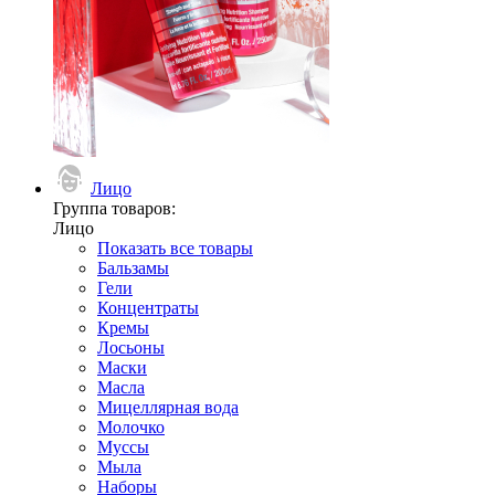
Лицо
Группа товаров:
Лицо
Показать все товары
Бальзамы
Гели
Концентраты
Кремы
Лосьоны
Маски
Масла
Мицеллярная вода
Молочко
Муссы
Мыла
Наборы