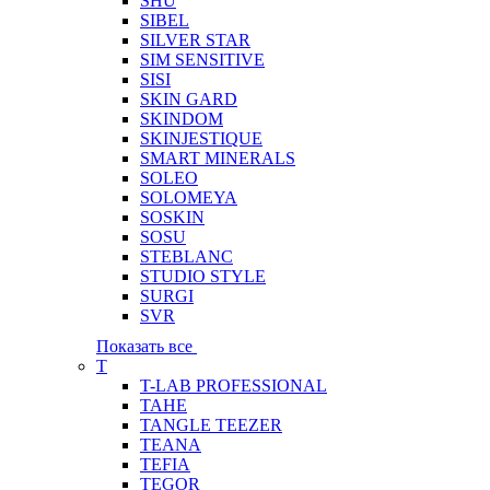
SHU
SIBEL
SILVER STAR
SIM SENSITIVE
SISI
SKIN GARD
SKINDOM
SKINJESTIQUE
SMART MINERALS
SOLEO
SOLOMEYA
SOSKIN
SOSU
STEBLANC
STUDIO STYLE
SURGI
SVR
Показать все
T
T-LAB PROFESSIONAL
TAHE
TANGLE TEEZER
TEANA
TEFIA
TEGOR