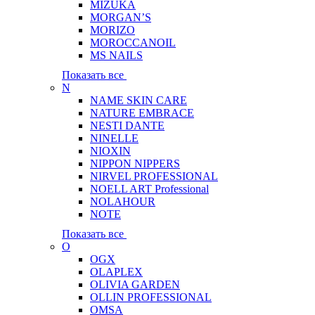
MIZUKA
MORGAN’S
MORIZO
MOROCCANOIL
MS NAILS
Показать все
N
NAME SKIN CARE
NATURE EMBRACE
NESTI DANTE
NINELLE
NIOXIN
NIPPON NIPPERS
NIRVEL PROFESSIONAL
NOELL ART Professional
NOLAHOUR
NOTE
Показать все
O
OGX
OLAPLEX
OLIVIA GARDEN
OLLIN PROFESSIONAL
OMSA