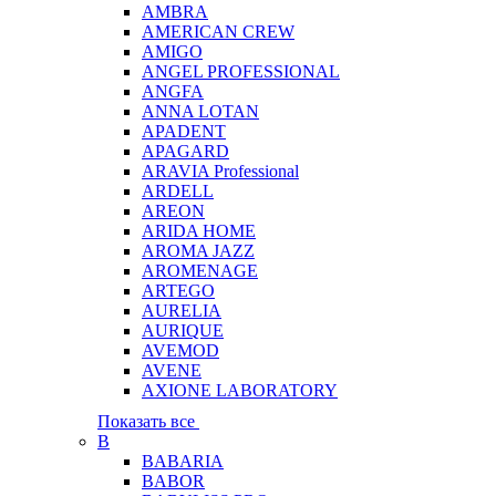
AMBRA
AMERICAN CREW
AMIGO
ANGEL PROFESSIONAL
ANGFA
ANNA LOTAN
APADENT
APAGARD
ARAVIA Professional
ARDELL
AREON
ARIDA HOME
AROMA JAZZ
AROMENAGE
ARTEGO
AURELIA
AURIQUE
AVEMOD
AVENE
AXIONE LABORATORY
Показать все
B
BABARIA
BABOR