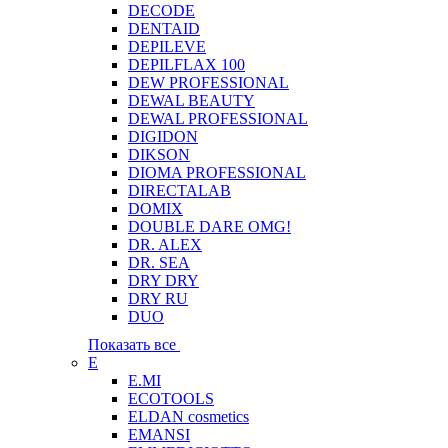
DECODE
DENTAID
DEPILEVE
DEPILFLAX 100
DEW PROFESSIONAL
DEWAL BEAUTY
DEWAL PROFESSIONAL
DIGIDON
DIKSON
DIOMA PROFESSIONAL
DIRECTALAB
DOMIX
DOUBLE DARE OMG!
DR. ALEX
DR. SEA
DRY DRY
DRY RU
DUO
Показать все
E
E.MI
ECOTOOLS
ELDAN cosmetics
EMANSI