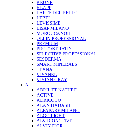
KEUNE
KLAPP
LARTE DEL BELLO
LEBEL
LEVISSIME
LISAP MILANO
MOROCCANOIL
OLLIN PROFESSIONAL
PREMIUM
PROTOKERATIN
SELECTIVE PROFESSIONAL
SESDERMA
SMART MINERALS
TEANA
VIVANEL
VIVIAN GRAY
A
ABRIL ET NATURE
ACTIVE
ADRICOCO
ALAN HADASH
ALFAPARF MILANO
ALGO LIGHT
ALV BIOACTIVE
ALVIN D'OR