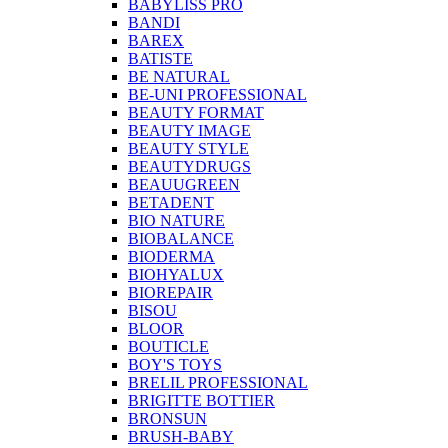
BABYLISS PRO
BANDI
BAREX
BATISTE
BE NATURAL
BE-UNI PROFESSIONAL
BEAUTY FORMAT
BEAUTY IMAGE
BEAUTY STYLE
BEAUTYDRUGS
BEAUUGREEN
BETADENT
BIO NATURE
BIOBALANCE
BIODERMA
BIOHYALUX
BIOREPAIR
BISOU
BLOOR
BOUTICLE
BOY'S TOYS
BRELIL PROFESSIONAL
BRIGITTE BOTTIER
BRONSUN
BRUSH-BABY