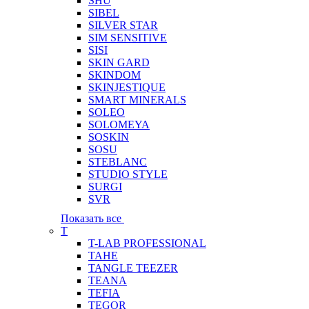
SHU
SIBEL
SILVER STAR
SIM SENSITIVE
SISI
SKIN GARD
SKINDOM
SKINJESTIQUE
SMART MINERALS
SOLEO
SOLOMEYA
SOSKIN
SOSU
STEBLANC
STUDIO STYLE
SURGI
SVR
Показать все
T
T-LAB PROFESSIONAL
TAHE
TANGLE TEEZER
TEANA
TEFIA
TEGOR