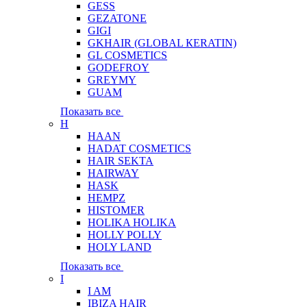
GESS
GEZATONE
GIGI
GKHAIR (GLOBAL КЕRATIN)
GL COSMETICS
GODEFROY
GREYMY
GUAM
Показать все
H
HAAN
HADAT COSMETICS
HAIR SEKTA
HAIRWAY
HASK
HEMPZ
HISTOMER
HOLIKA HOLIKA
HOLLY POLLY
HOLY LAND
Показать все
I
I AM
IBIZA HAIR