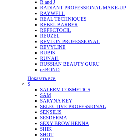
R and J
RADIANT PROFESSIONAL MAKE-UP
RAYWELL
REAL TECHNIQUES
REBEL BARBER
REFECTOCIL
REUZEL
REVLON PROFESSIONAL
REVYLINE
RUBIS
RUNAIL
RUSSIAN BEAUTY GURU
re:BOND
Показать все
S
SALERM COSMETICS
SAM
SARYNA KEY
SELECTIVE PROFESSIONAL
SENSILIS
SESDERMA
SEXY BROW HENNA
SHIK
SHOT