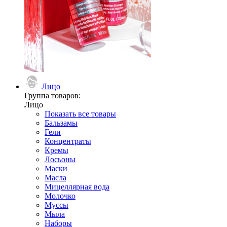
Лицо
Группа товаров:
Лицо
Показать все товары
Бальзамы
Гели
Концентраты
Кремы
Лосьоны
Маски
Масла
Мицеллярная вода
Молочко
Муссы
Мыла
Наборы