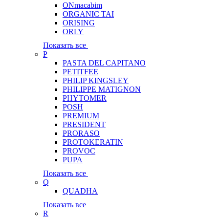
ONmacabim
ORGANIC TAI
ORISING
ORLY
Показать все
P
PASTA DEL CAPITANO
PETITFEE
PHILIP KINGSLEY
PHILIPPE MATIGNON
PHYTOMER
POSH
PREMIUM
PRESIDENT
PRORASO
PROTOKERATIN
PROVOC
PUPA
Показать все
Q
QUADHA
Показать все
R