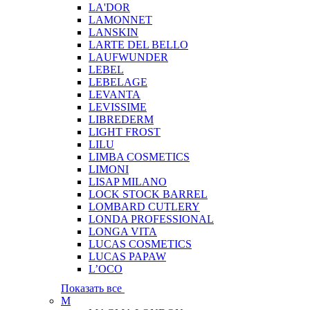
LA'DOR
LAMONNET
LANSKIN
LARTE DEL BELLO
LAUFWUNDER
LEBEL
LEBELAGE
LEVANTA
LEVISSIME
LIBREDERM
LIGHT FROST
LILU
LIMBA COSMETICS
LIMONI
LISAP MILANO
LOCK STOCK BARREL
LOMBARD CUTLERY
LONDA PROFESSIONAL
LONGA VITA
LUCAS COSMETICS
LUCAS PAPAW
L’OCO
Показать все
M