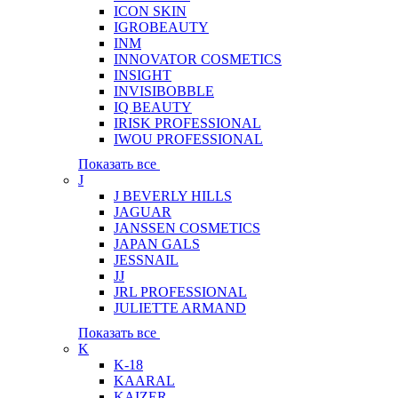
ICON SKIN
IGROBEAUTY
INM
INNOVATOR COSMETICS
INSIGHT
INVISIBOBBLE
IQ BEAUTY
IRISK PROFESSIONAL
IWOU PROFESSIONAL
Показать все
J
J BEVERLY HILLS
JAGUAR
JANSSEN COSMETICS
JAPAN GALS
JESSNAIL
JJ
JRL PROFESSIONAL
JULIETTE ARMAND
Показать все
K
K-18
KAARAL
KAIZER