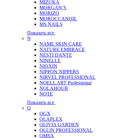
MIZUKA
MORGAN’S
MORIZO
MOROCCANOIL
MS NAILS
Показать все
N
NAME SKIN CARE
NATURE EMBRACE
NESTI DANTE
NINELLE
NIOXIN
NIPPON NIPPERS
NIRVEL PROFESSIONAL
NOELL ART Professional
NOLAHOUR
NOTE
Показать все
O
OGX
OLAPLEX
OLIVIA GARDEN
OLLIN PROFESSIONAL
OMSA