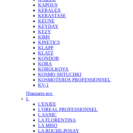
KAPOUS
KERALEX
KERASTASE
KEUNE
KEYDAY
KEZY
KIMS
KINETICS
KLAPP
KLATZ
KONDOR
KORA
KOROLKOVA
KOSMO SHTUCHKI
KOSMOTEROS PROFESSIONNEL
KV-1
Показать все
L
L'ENJEE
L'OREAL PROFESSIONNEL
L.SANIC
LA FLORENTINA
LA MISO
LA ROCHE-POSAY