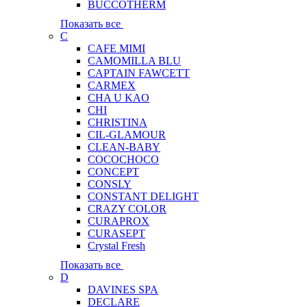
BUCCOTHERM
Показать все
C
CAFE MIMI
CAMOMILLA BLU
CAPTAIN FAWCETT
CARMEX
CHA U KAO
CHI
CHRISTINA
CIL-GLAMOUR
CLEAN-BABY
COCOCHOCO
CONCEPT
CONSLY
CONSTANT DELIGHT
CRAZY COLOR
CURAPROX
CURASEPT
Crystal Fresh
Показать все
D
DAVINES SPA
DECLARE