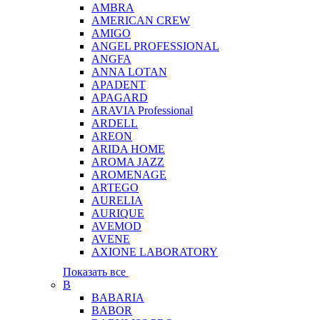
AMBRA
AMERICAN CREW
AMIGO
ANGEL PROFESSIONAL
ANGFA
ANNA LOTAN
APADENT
APAGARD
ARAVIA Professional
ARDELL
AREON
ARIDA HOME
AROMA JAZZ
AROMENAGE
ARTEGO
AURELIA
AURIQUE
AVEMOD
AVENE
AXIONE LABORATORY
Показать все
B
BABARIA
BABOR