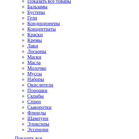
Показать все товары
Бальзамы
Бустеры
Гели
Кондиционеры
Концентраты
Краски
Кремы
Лаки
Лосьоны
Маски
Масла
Молочко
Муссы
Наборы
Окислители
Порошки
Скрабы
Спреи
Сыворотки
Флюиды
Шампуни
Эликсиры
Эссенции
Показать все