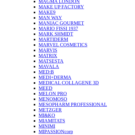
MAGMA LONDON
MAKE UP FACTORY
MAKE9
MAN WAY
MANIAC GOURMET
MARIO FISSI 1937
MARK SHMIDT
MARTIDERM
MARVEL COSMETICS
MARVIS
MATRIX
MATSESTA
MAVALA
MED:B
MEDI+DERMA
MEDICAL COLLAGENE 3D
MEED
MELON PRO
MENOMOSO
MESOPHARM PROFESSIONAL
METZGER
MI&KO
MIAMITATS
MINIMI
MIPASSIONcorp