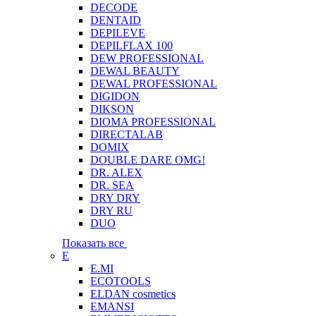
DECODE
DENTAID
DEPILEVE
DEPILFLAX 100
DEW PROFESSIONAL
DEWAL BEAUTY
DEWAL PROFESSIONAL
DIGIDON
DIKSON
DIOMA PROFESSIONAL
DIRECTALAB
DOMIX
DOUBLE DARE OMG!
DR. ALEX
DR. SEA
DRY DRY
DRY RU
DUO
Показать все
E
E.MI
ECOTOOLS
ELDAN cosmetics
EMANSI