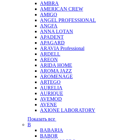
AMBRA
AMERICAN CREW
AMIGO
ANGEL PROFESSIONAL
ANGFA
ANNA LOTAN
APADENT
APAGARD
ARAVIA Professional
ARDELL
AREON
ARIDA HOME
AROMA JAZZ
AROMENAGE
ARTEGO
AURELIA
AURIQUE
AVEMOD
AVENE
AXIONE LABORATORY
Показать все
B
BABARIA
BABOR