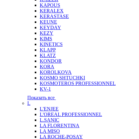
KAPOUS
KERALEX
KERASTASE
KEUNE
KEYDAY
KEZY
KIMS
KINETICS
KLAPP
KLATZ
KONDOR
KORA
KOROLKOVA
KOSMO SHTUCHKI
KOSMOTEROS PROFESSIONNEL
KV-1
Показать все
L
L'ENJEE
L'OREAL PROFESSIONNEL
L.SANIC
LA FLORENTINA
LA MISO
LA ROCHE-POSAY