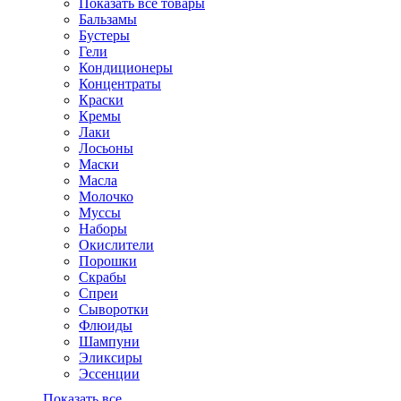
Показать все товары
Бальзамы
Бустеры
Гели
Кондиционеры
Концентраты
Краски
Кремы
Лаки
Лосьоны
Маски
Масла
Молочко
Муссы
Наборы
Окислители
Порошки
Скрабы
Спреи
Сыворотки
Флюиды
Шампуни
Эликсиры
Эссенции
Показать все