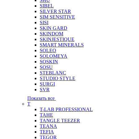
SHU
SIBEL
SILVER STAR
SIM SENSITIVE
SISI
SKIN GARD
SKINDOM
SKINJESTIQUE
SMART MINERALS
SOLEO
SOLOMEYA
SOSKIN
SOSU
STEBLANC
STUDIO STYLE
SURGI
SVR
Показать все
T
T-LAB PROFESSIONAL
TAHE
TANGLE TEEZER
TEANA
TEFIA
TEGOR