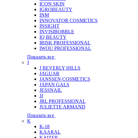
ICON SKIN
IGROBEAUTY
INM
INNOVATOR COSMETICS
INSIGHT
INVISIBOBBLE
IQ BEAUTY
IRISK PROFESSIONAL
IWOU PROFESSIONAL
Показать все
J
J BEVERLY HILLS
JAGUAR
JANSSEN COSMETICS
JAPAN GALS
JESSNAIL
JJ
JRL PROFESSIONAL
JULIETTE ARMAND
Показать все
K
K-18
KAARAL
KAIZER