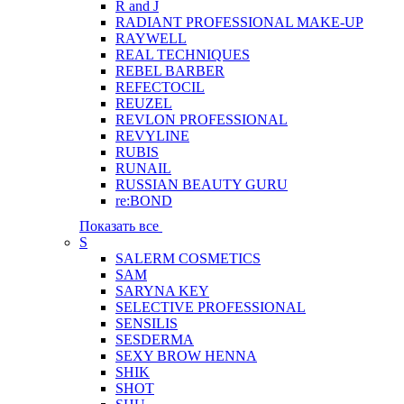
R and J
RADIANT PROFESSIONAL MAKE-UP
RAYWELL
REAL TECHNIQUES
REBEL BARBER
REFECTOCIL
REUZEL
REVLON PROFESSIONAL
REVYLINE
RUBIS
RUNAIL
RUSSIAN BEAUTY GURU
re:BOND
Показать все
S
SALERM COSMETICS
SAM
SARYNA KEY
SELECTIVE PROFESSIONAL
SENSILIS
SESDERMA
SEXY BROW HENNA
SHIK
SHOT