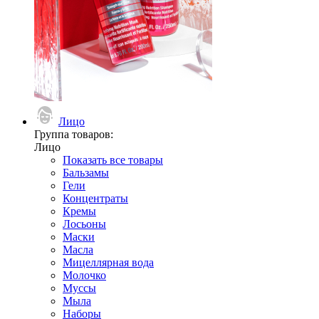
Лицо
Группа товаров:
Лицо
Показать все товары
Бальзамы
Гели
Концентраты
Кремы
Лосьоны
Маски
Масла
Мицеллярная вода
Молочко
Муссы
Мыла
Наборы