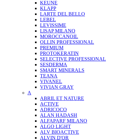
KEUNE
KLAPP
LARTE DEL BELLO
LEBEL
LEVISSIME
LISAP MILANO
MOROCCANOIL
OLLIN PROFESSIONAL
PREMIUM
PROTOKERATIN
SELECTIVE PROFESSIONAL
SESDERMA
SMART MINERALS
TEANA
VIVANEL
VIVIAN GRAY
A
ABRIL ET NATURE
ACTIVE
ADRICOCO
ALAN HADASH
ALFAPARF MILANO
ALGO LIGHT
ALV BIOACTIVE
ALVIN D'OR