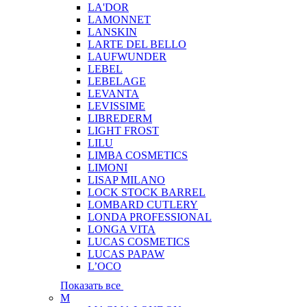
LA'DOR
LAMONNET
LANSKIN
LARTE DEL BELLO
LAUFWUNDER
LEBEL
LEBELAGE
LEVANTA
LEVISSIME
LIBREDERM
LIGHT FROST
LILU
LIMBA COSMETICS
LIMONI
LISAP MILANO
LOCK STOCK BARREL
LOMBARD CUTLERY
LONDA PROFESSIONAL
LONGA VITA
LUCAS COSMETICS
LUCAS PAPAW
L’OCO
Показать все
M