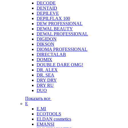
DECODE
DENTAID
DEPILEVE
DEPILFLAX 100
DEW PROFESSIONAL
DEWAL BEAUTY
DEWAL PROFESSIONAL
DIGIDON
DIKSON
DIOMA PROFESSIONAL
DIRECTALAB
DOMIX
DOUBLE DARE OMG!
DR. ALEX
DR. SEA
DRY DRY
DRY RU
DUO
Показать все
E
E.MI
ECOTOOLS
ELDAN cosmetics
EMANSI