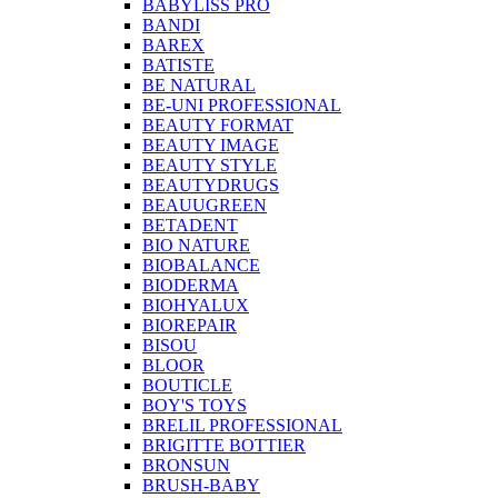
BABYLISS PRO
BANDI
BAREX
BATISTE
BE NATURAL
BE-UNI PROFESSIONAL
BEAUTY FORMAT
BEAUTY IMAGE
BEAUTY STYLE
BEAUTYDRUGS
BEAUUGREEN
BETADENT
BIO NATURE
BIOBALANCE
BIODERMA
BIOHYALUX
BIOREPAIR
BISOU
BLOOR
BOUTICLE
BOY'S TOYS
BRELIL PROFESSIONAL
BRIGITTE BOTTIER
BRONSUN
BRUSH-BABY