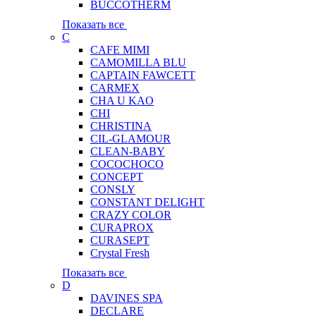
BUCCOTHERM
Показать все
C
CAFE MIMI
CAMOMILLA BLU
CAPTAIN FAWCETT
CARMEX
CHA U KAO
CHI
CHRISTINA
CIL-GLAMOUR
CLEAN-BABY
COCOCHOCO
CONCEPT
CONSLY
CONSTANT DELIGHT
CRAZY COLOR
CURAPROX
CURASEPT
Crystal Fresh
Показать все
D
DAVINES SPA
DECLARE