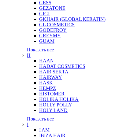
GESS
GEZATONE
GIGI
GKHAIR (GLOBAL КЕRATIN)
GL COSMETICS
GODEFROY
GREYMY
GUAM
Показать все
H
HAAN
HADAT COSMETICS
HAIR SEKTA
HAIRWAY
HASK
HEMPZ
HISTOMER
HOLIKA HOLIKA
HOLLY POLLY
HOLY LAND
Показать все
I
I AM
IBIZA HAIR