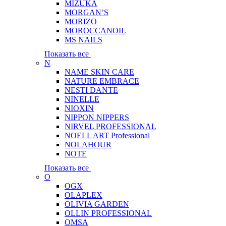
MIZUKA
MORGAN’S
MORIZO
MOROCCANOIL
MS NAILS
Показать все
N
NAME SKIN CARE
NATURE EMBRACE
NESTI DANTE
NINELLE
NIOXIN
NIPPON NIPPERS
NIRVEL PROFESSIONAL
NOELL ART Professional
NOLAHOUR
NOTE
Показать все
O
OGX
OLAPLEX
OLIVIA GARDEN
OLLIN PROFESSIONAL
OMSA