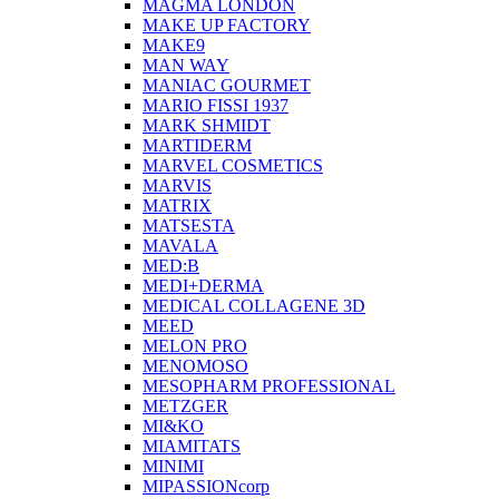
MAGMA LONDON
MAKE UP FACTORY
MAKE9
MAN WAY
MANIAC GOURMET
MARIO FISSI 1937
MARK SHMIDT
MARTIDERM
MARVEL COSMETICS
MARVIS
MATRIX
MATSESTA
MAVALA
MED:B
MEDI+DERMA
MEDICAL COLLAGENE 3D
MEED
MELON PRO
MENOMOSO
MESOPHARM PROFESSIONAL
METZGER
MI&KO
MIAMITATS
MINIMI
MIPASSIONcorp