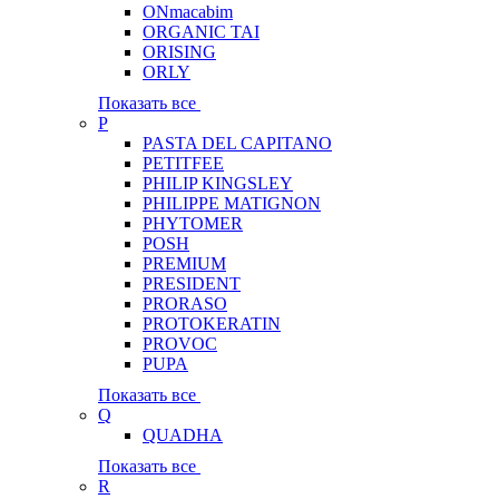
ONmacabim
ORGANIC TAI
ORISING
ORLY
Показать все
P
PASTA DEL CAPITANO
PETITFEE
PHILIP KINGSLEY
PHILIPPE MATIGNON
PHYTOMER
POSH
PREMIUM
PRESIDENT
PRORASO
PROTOKERATIN
PROVOC
PUPA
Показать все
Q
QUADHA
Показать все
R