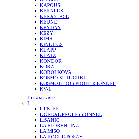
KAPOUS
KERALEX
KERASTASE
KEUNE
KEYDAY
KEZY
KIMS
KINETICS
KLAPP
KLATZ
KONDOR
KORA
KOROLKOVA
KOSMO SHTUCHKI
KOSMOTEROS PROFESSIONNEL
KV-1
Показать все
L
L'ENJEE
L'OREAL PROFESSIONNEL
L.SANIC
LA FLORENTINA
LA MISO
LA ROCHE-POSAY