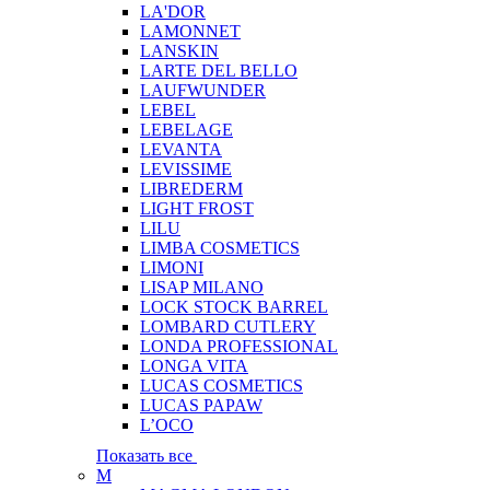
LA'DOR
LAMONNET
LANSKIN
LARTE DEL BELLO
LAUFWUNDER
LEBEL
LEBELAGE
LEVANTA
LEVISSIME
LIBREDERM
LIGHT FROST
LILU
LIMBA COSMETICS
LIMONI
LISAP MILANO
LOCK STOCK BARREL
LOMBARD CUTLERY
LONDA PROFESSIONAL
LONGA VITA
LUCAS COSMETICS
LUCAS PAPAW
L’OCO
Показать все
M