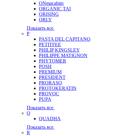
ONmacabim
ORGANIC TAI
ORISING
ORLY
Показать все
P
PASTA DEL CAPITANO
PETITFEE
PHILIP KINGSLEY
PHILIPPE MATIGNON
PHYTOMER
POSH
PREMIUM
PRESIDENT
PRORASO
PROTOKERATIN
PROVOC
PUPA
Показать все
Q
QUADHA
Показать все
R