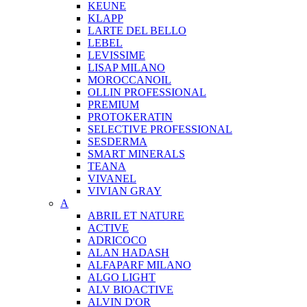
KEUNE
KLAPP
LARTE DEL BELLO
LEBEL
LEVISSIME
LISAP MILANO
MOROCCANOIL
OLLIN PROFESSIONAL
PREMIUM
PROTOKERATIN
SELECTIVE PROFESSIONAL
SESDERMA
SMART MINERALS
TEANA
VIVANEL
VIVIAN GRAY
A
ABRIL ET NATURE
ACTIVE
ADRICOCO
ALAN HADASH
ALFAPARF MILANO
ALGO LIGHT
ALV BIOACTIVE
ALVIN D'OR