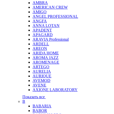
AMBRA
AMERICAN CREW
AMIGO
ANGEL PROFESSIONAL
ANGFA
ANNA LOTAN
APADENT
APAGARD
ARAVIA Professional
ARDELL
AREON
ARIDA HOME
AROMA JAZZ
AROMENAGE
ARTEGO
AURELIA
AURIQUE
AVEMOD
AVENE
AXIONE LABORATORY
Показать все
B
BABARIA
BABOR