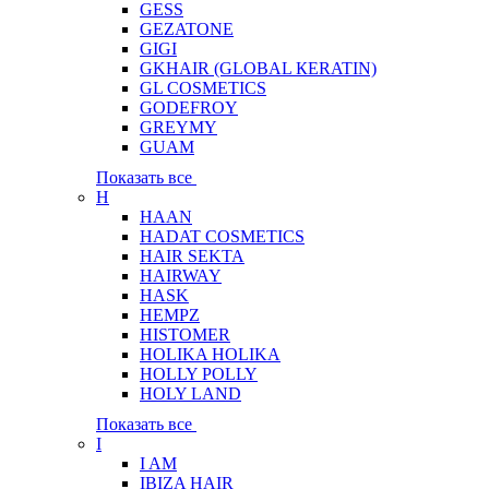
GESS
GEZATONE
GIGI
GKHAIR (GLOBAL КЕRATIN)
GL COSMETICS
GODEFROY
GREYMY
GUAM
Показать все
H
HAAN
HADAT COSMETICS
HAIR SEKTA
HAIRWAY
HASK
HEMPZ
HISTOMER
HOLIKA HOLIKA
HOLLY POLLY
HOLY LAND
Показать все
I
I AM
IBIZA HAIR