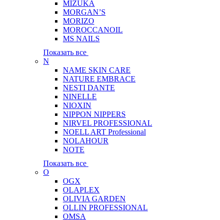
MIZUKA
MORGAN’S
MORIZO
MOROCCANOIL
MS NAILS
Показать все
N
NAME SKIN CARE
NATURE EMBRACE
NESTI DANTE
NINELLE
NIOXIN
NIPPON NIPPERS
NIRVEL PROFESSIONAL
NOELL ART Professional
NOLAHOUR
NOTE
Показать все
O
OGX
OLAPLEX
OLIVIA GARDEN
OLLIN PROFESSIONAL
OMSA