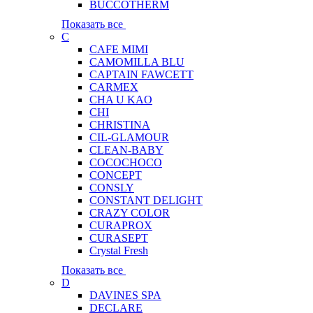
BUCCOTHERM
Показать все
C
CAFE MIMI
CAMOMILLA BLU
CAPTAIN FAWCETT
CARMEX
CHA U KAO
CHI
CHRISTINA
CIL-GLAMOUR
CLEAN-BABY
COCOCHOCO
CONCEPT
CONSLY
CONSTANT DELIGHT
CRAZY COLOR
CURAPROX
CURASEPT
Crystal Fresh
Показать все
D
DAVINES SPA
DECLARE