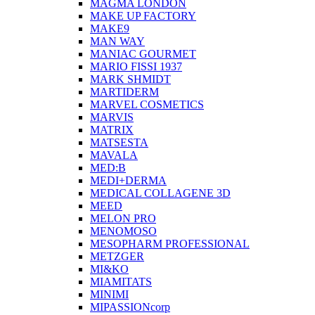
MAGMA LONDON
MAKE UP FACTORY
MAKE9
MAN WAY
MANIAC GOURMET
MARIO FISSI 1937
MARK SHMIDT
MARTIDERM
MARVEL COSMETICS
MARVIS
MATRIX
MATSESTA
MAVALA
MED:B
MEDI+DERMA
MEDICAL COLLAGENE 3D
MEED
MELON PRO
MENOMOSO
MESOPHARM PROFESSIONAL
METZGER
MI&KO
MIAMITATS
MINIMI
MIPASSIONcorp