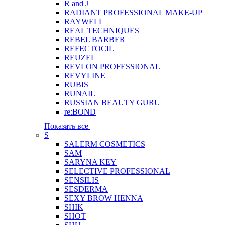
R and J
RADIANT PROFESSIONAL MAKE-UP
RAYWELL
REAL TECHNIQUES
REBEL BARBER
REFECTOCIL
REUZEL
REVLON PROFESSIONAL
REVYLINE
RUBIS
RUNAIL
RUSSIAN BEAUTY GURU
re:BOND
Показать все
S
SALERM COSMETICS
SAM
SARYNA KEY
SELECTIVE PROFESSIONAL
SENSILIS
SESDERMA
SEXY BROW HENNA
SHIK
SHOT