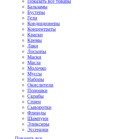
Показать все товары
Бальзамы
Бустеры
Гели
Кондиционеры
Концентраты
Краски
Кремы
Лаки
Лосьоны
Маски
Масла
Молочко
Муссы
Наборы
Окислители
Порошки
Скрабы
Спреи
Сыворотки
Флюиды
Шампуни
Эликсиры
Эссенции
Показать все