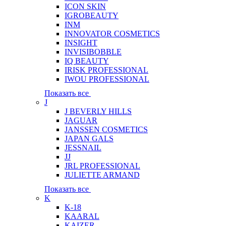
ICON SKIN
IGROBEAUTY
INM
INNOVATOR COSMETICS
INSIGHT
INVISIBOBBLE
IQ BEAUTY
IRISK PROFESSIONAL
IWOU PROFESSIONAL
Показать все
J
J BEVERLY HILLS
JAGUAR
JANSSEN COSMETICS
JAPAN GALS
JESSNAIL
JJ
JRL PROFESSIONAL
JULIETTE ARMAND
Показать все
K
K-18
KAARAL
KAIZER