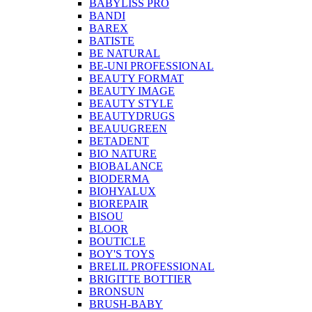
BABYLISS PRO
BANDI
BAREX
BATISTE
BE NATURAL
BE-UNI PROFESSIONAL
BEAUTY FORMAT
BEAUTY IMAGE
BEAUTY STYLE
BEAUTYDRUGS
BEAUUGREEN
BETADENT
BIO NATURE
BIOBALANCE
BIODERMA
BIOHYALUX
BIOREPAIR
BISOU
BLOOR
BOUTICLE
BOY'S TOYS
BRELIL PROFESSIONAL
BRIGITTE BOTTIER
BRONSUN
BRUSH-BABY