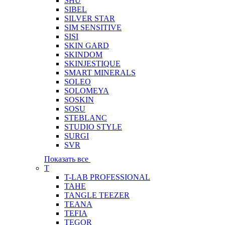
SHU
SIBEL
SILVER STAR
SIM SENSITIVE
SISI
SKIN GARD
SKINDOM
SKINJESTIQUE
SMART MINERALS
SOLEO
SOLOMEYA
SOSKIN
SOSU
STEBLANC
STUDIO STYLE
SURGI
SVR
Показать все
T
T-LAB PROFESSIONAL
TAHE
TANGLE TEEZER
TEANA
TEFIA
TEGOR