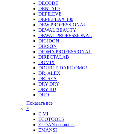
DECODE
DENTAID
DEPILEVE
DEPILFLAX 100
DEW PROFESSIONAL
DEWAL BEAUTY
DEWAL PROFESSIONAL
DIGIDON
DIKSON
DIOMA PROFESSIONAL
DIRECTALAB
DOMIX
DOUBLE DARE OMG!
DR. ALEX
DR. SEA
DRY DRY
DRY RU
DUO
Показать все
E
E.MI
ECOTOOLS
ELDAN cosmetics
EMANSI