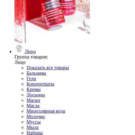
Лицо
Группа товаров:
Лицо
Показать все товары
Бальзамы
Гели
Концентраты
Кремы
Лосьоны
Маски
Масла
Мицеллярная вода
Молочко
Муссы
Мыла
Наборы