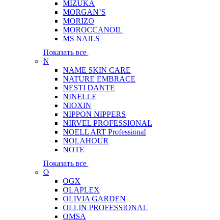
MIZUKA
MORGAN’S
MORIZO
MOROCCANOIL
MS NAILS
Показать все
N
NAME SKIN CARE
NATURE EMBRACE
NESTI DANTE
NINELLE
NIOXIN
NIPPON NIPPERS
NIRVEL PROFESSIONAL
NOELL ART Professional
NOLAHOUR
NOTE
Показать все
O
OGX
OLAPLEX
OLIVIA GARDEN
OLLIN PROFESSIONAL
OMSA