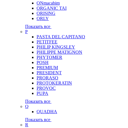
ONmacabim
ORGANIC TAI
ORISING
ORLY
Показать все
P
PASTA DEL CAPITANO
PETITFEE
PHILIP KINGSLEY
PHILIPPE MATIGNON
PHYTOMER
POSH
PREMIUM
PRESIDENT
PRORASO
PROTOKERATIN
PROVOC
PUPA
Показать все
Q
QUADHA
Показать все
R