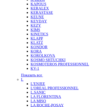
KAPOUS
KERALEX
KERASTASE
KEUNE
KEYDAY
KEZY
KIMS
KINETICS
KLAPP
KLATZ
KONDOR
KORA
KOROLKOVA
KOSMO SHTUCHKI
KOSMOTEROS PROFESSIONNEL
KV-1
Показать все
L
L'ENJEE
L'OREAL PROFESSIONNEL
L.SANIC
LA FLORENTINA
LA MISO
LA ROCHE-POSAY