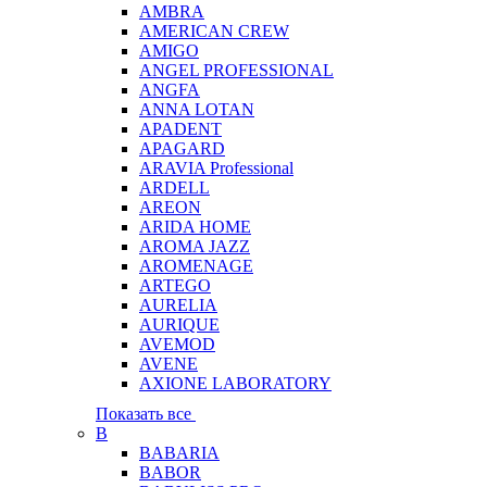
AMBRA
AMERICAN CREW
AMIGO
ANGEL PROFESSIONAL
ANGFA
ANNA LOTAN
APADENT
APAGARD
ARAVIA Professional
ARDELL
AREON
ARIDA HOME
AROMA JAZZ
AROMENAGE
ARTEGO
AURELIA
AURIQUE
AVEMOD
AVENE
AXIONE LABORATORY
Показать все
B
BABARIA
BABOR