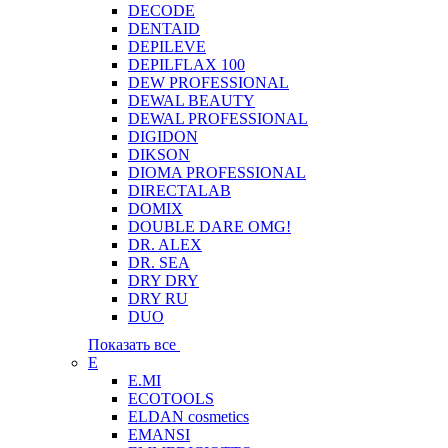
DECODE
DENTAID
DEPILEVE
DEPILFLAX 100
DEW PROFESSIONAL
DEWAL BEAUTY
DEWAL PROFESSIONAL
DIGIDON
DIKSON
DIOMA PROFESSIONAL
DIRECTALAB
DOMIX
DOUBLE DARE OMG!
DR. ALEX
DR. SEA
DRY DRY
DRY RU
DUO
Показать все
E
E.MI
ECOTOOLS
ELDAN cosmetics
EMANSI