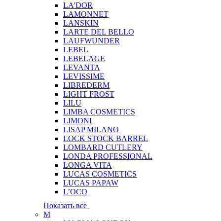
LA'DOR
LAMONNET
LANSKIN
LARTE DEL BELLO
LAUFWUNDER
LEBEL
LEBELAGE
LEVANTA
LEVISSIME
LIBREDERM
LIGHT FROST
LILU
LIMBA COSMETICS
LIMONI
LISAP MILANO
LOCK STOCK BARREL
LOMBARD CUTLERY
LONDA PROFESSIONAL
LONGA VITA
LUCAS COSMETICS
LUCAS PAPAW
L’OCO
Показать все
M