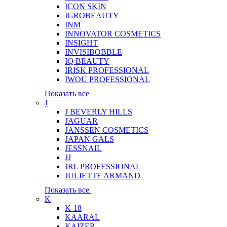
ICON SKIN
IGROBEAUTY
INM
INNOVATOR COSMETICS
INSIGHT
INVISIBOBBLE
IQ BEAUTY
IRISK PROFESSIONAL
IWOU PROFESSIONAL
Показать все
J
J BEVERLY HILLS
JAGUAR
JANSSEN COSMETICS
JAPAN GALS
JESSNAIL
JJ
JRL PROFESSIONAL
JULIETTE ARMAND
Показать все
K
K-18
KAARAL
KAIZER