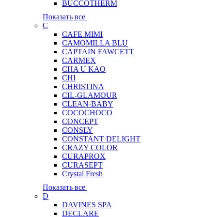
BUCCOTHERM
Показать все
C
CAFE MIMI
CAMOMILLA BLU
CAPTAIN FAWCETT
CARMEX
CHA U KAO
CHI
CHRISTINA
CIL-GLAMOUR
CLEAN-BABY
COCOCHOCO
CONCEPT
CONSLY
CONSTANT DELIGHT
CRAZY COLOR
CURAPROX
CURASEPT
Crystal Fresh
Показать все
D
DAVINES SPA
DECLARE