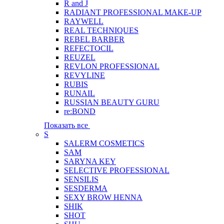
R and J
RADIANT PROFESSIONAL MAKE-UP
RAYWELL
REAL TECHNIQUES
REBEL BARBER
REFECTOCIL
REUZEL
REVLON PROFESSIONAL
REVYLINE
RUBIS
RUNAIL
RUSSIAN BEAUTY GURU
re:BOND
Показать все
S
SALERM COSMETICS
SAM
SARYNA KEY
SELECTIVE PROFESSIONAL
SENSILIS
SESDERMA
SEXY BROW HENNA
SHIK
SHOT