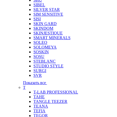
SHU
SIBEL
SILVER STAR
SIM SENSITIVE
SISI
SKIN GARD
SKINDOM
SKINJESTIQUE
SMART MINERALS
SOLEO
SOLOMEYA
SOSKIN
SOSU
STEBLANC
STUDIO STYLE
SURGI
SVR
Показать все
T
T-LAB PROFESSIONAL
TAHE
TANGLE TEEZER
TEANA
TEFIA
TEGOR