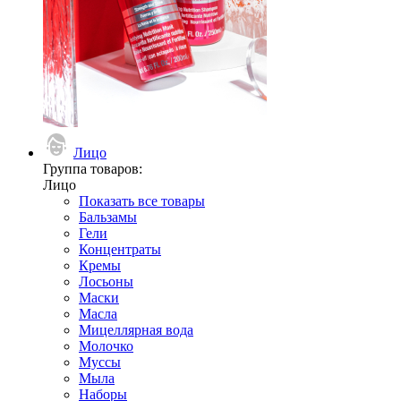
Лицо
Группа товаров:
Лицо
Показать все товары
Бальзамы
Гели
Концентраты
Кремы
Лосьоны
Маски
Масла
Мицеллярная вода
Молочко
Муссы
Мыла
Наборы