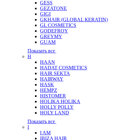
GESS
GEZATONE
GIGI
GKHAIR (GLOBAL КЕRATIN)
GL COSMETICS
GODEFROY
GREYMY
GUAM
Показать все
H
HAAN
HADAT COSMETICS
HAIR SEKTA
HAIRWAY
HASK
HEMPZ
HISTOMER
HOLIKA HOLIKA
HOLLY POLLY
HOLY LAND
Показать все
I
I AM
IBIZA HAIR