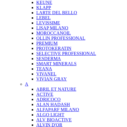
KEUNE
KLAPP
LARTE DEL BELLO
LEBEL
LEVISSIME
LISAP MILANO
MOROCCANOIL
OLLIN PROFESSIONAL
PREMIUM
PROTOKERATIN
SELECTIVE PROFESSIONAL
SESDERMA
SMART MINERALS
TEANA
VIVANEL
VIVIAN GRAY
A
ABRIL ET NATURE
ACTIVE
ADRICOCO
ALAN HADASH
ALFAPARF MILANO
ALGO LIGHT
ALV BIOACTIVE
ALVIN D'OR