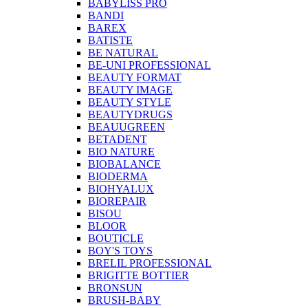
BABYLISS PRO
BANDI
BAREX
BATISTE
BE NATURAL
BE-UNI PROFESSIONAL
BEAUTY FORMAT
BEAUTY IMAGE
BEAUTY STYLE
BEAUTYDRUGS
BEAUUGREEN
BETADENT
BIO NATURE
BIOBALANCE
BIODERMA
BIOHYALUX
BIOREPAIR
BISOU
BLOOR
BOUTICLE
BOY'S TOYS
BRELIL PROFESSIONAL
BRIGITTE BOTTIER
BRONSUN
BRUSH-BABY