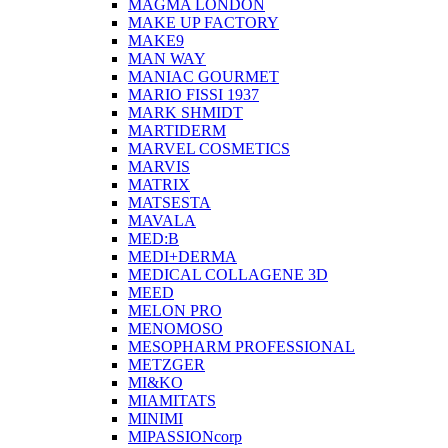
MAGMA LONDON
MAKE UP FACTORY
MAKE9
MAN WAY
MANIAC GOURMET
MARIO FISSI 1937
MARK SHMIDT
MARTIDERM
MARVEL COSMETICS
MARVIS
MATRIX
MATSESTA
MAVALA
MED:B
MEDI+DERMA
MEDICAL COLLAGENE 3D
MEED
MELON PRO
MENOMOSO
MESOPHARM PROFESSIONAL
METZGER
MI&KO
MIAMITATS
MINIMI
MIPASSIONcorp