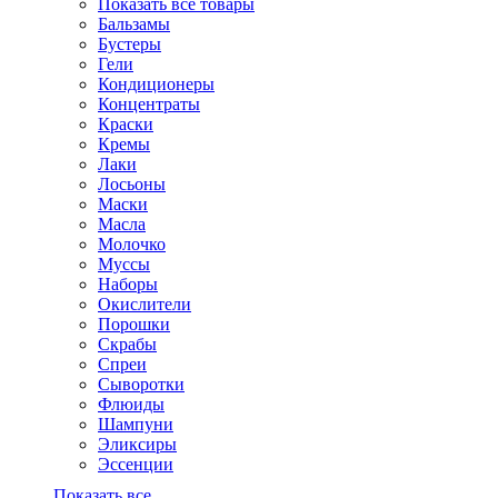
Показать все товары
Бальзамы
Бустеры
Гели
Кондиционеры
Концентраты
Краски
Кремы
Лаки
Лосьоны
Маски
Масла
Молочко
Муссы
Наборы
Окислители
Порошки
Скрабы
Спреи
Сыворотки
Флюиды
Шампуни
Эликсиры
Эссенции
Показать все