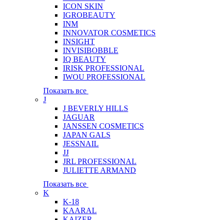
ICON SKIN
IGROBEAUTY
INM
INNOVATOR COSMETICS
INSIGHT
INVISIBOBBLE
IQ BEAUTY
IRISK PROFESSIONAL
IWOU PROFESSIONAL
Показать все
J
J BEVERLY HILLS
JAGUAR
JANSSEN COSMETICS
JAPAN GALS
JESSNAIL
JJ
JRL PROFESSIONAL
JULIETTE ARMAND
Показать все
K
K-18
KAARAL
KAIZER