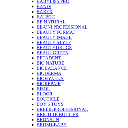
BABYLISS PRO
BANDI
BAREX
BATISTE
BE NATURAL
BE-UNI PROFESSIONAL
BEAUTY FORMAT
BEAUTY IMAGE
BEAUTY STYLE
BEAUTYDRUGS
BEAUUGREEN
BETADENT
BIO NATURE
BIOBALANCE
BIODERMA
BIOHYALUX
BIOREPAIR
BISOU
BLOOR
BOUTICLE
BOY'S TOYS
BRELIL PROFESSIONAL
BRIGITTE BOTTIER
BRONSUN
BRUSH-BABY