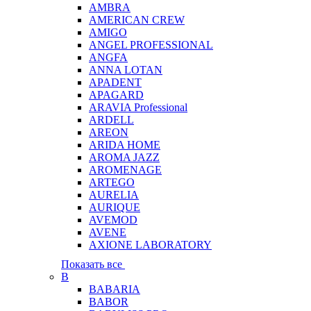
AMBRA
AMERICAN CREW
AMIGO
ANGEL PROFESSIONAL
ANGFA
ANNA LOTAN
APADENT
APAGARD
ARAVIA Professional
ARDELL
AREON
ARIDA HOME
AROMA JAZZ
AROMENAGE
ARTEGO
AURELIA
AURIQUE
AVEMOD
AVENE
AXIONE LABORATORY
Показать все
B
BABARIA
BABOR