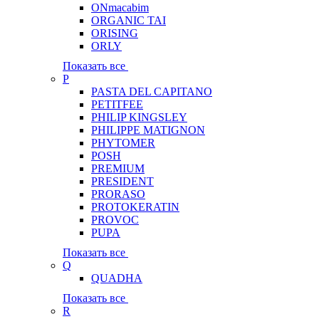
ONmacabim
ORGANIC TAI
ORISING
ORLY
Показать все
P
PASTA DEL CAPITANO
PETITFEE
PHILIP KINGSLEY
PHILIPPE MATIGNON
PHYTOMER
POSH
PREMIUM
PRESIDENT
PRORASO
PROTOKERATIN
PROVOC
PUPA
Показать все
Q
QUADHA
Показать все
R