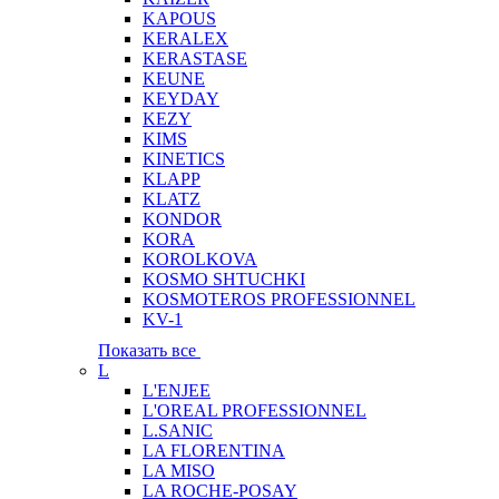
KAPOUS
KERALEX
KERASTASE
KEUNE
KEYDAY
KEZY
KIMS
KINETICS
KLAPP
KLATZ
KONDOR
KORA
KOROLKOVA
KOSMO SHTUCHKI
KOSMOTEROS PROFESSIONNEL
KV-1
Показать все
L
L'ENJEE
L'OREAL PROFESSIONNEL
L.SANIC
LA FLORENTINA
LA MISO
LA ROCHE-POSAY