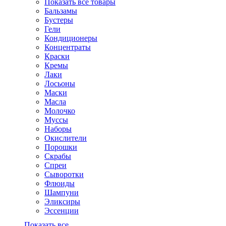
Показать все товары
Бальзамы
Бустеры
Гели
Кондиционеры
Концентраты
Краски
Кремы
Лаки
Лосьоны
Маски
Масла
Молочко
Муссы
Наборы
Окислители
Порошки
Скрабы
Спреи
Сыворотки
Флюиды
Шампуни
Эликсиры
Эссенции
Показать все