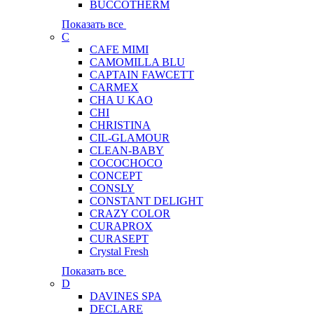
BUCCOTHERM
Показать все
C
CAFE MIMI
CAMOMILLA BLU
CAPTAIN FAWCETT
CARMEX
CHA U KAO
CHI
CHRISTINA
CIL-GLAMOUR
CLEAN-BABY
COCOCHOCO
CONCEPT
CONSLY
CONSTANT DELIGHT
CRAZY COLOR
CURAPROX
CURASEPT
Crystal Fresh
Показать все
D
DAVINES SPA
DECLARE