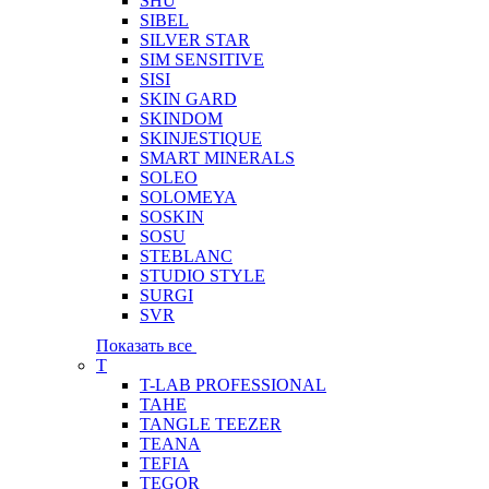
SHU
SIBEL
SILVER STAR
SIM SENSITIVE
SISI
SKIN GARD
SKINDOM
SKINJESTIQUE
SMART MINERALS
SOLEO
SOLOMEYA
SOSKIN
SOSU
STEBLANC
STUDIO STYLE
SURGI
SVR
Показать все
T
T-LAB PROFESSIONAL
TAHE
TANGLE TEEZER
TEANA
TEFIA
TEGOR