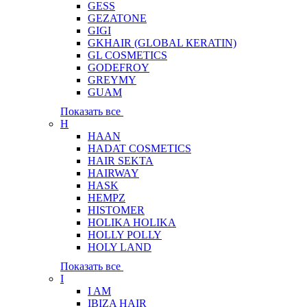
GESS
GEZATONE
GIGI
GKHAIR (GLOBAL КЕRATIN)
GL COSMETICS
GODEFROY
GREYMY
GUAM
Показать все
H
HAAN
HADAT COSMETICS
HAIR SEKTA
HAIRWAY
HASK
HEMPZ
HISTOMER
HOLIKA HOLIKA
HOLLY POLLY
HOLY LAND
Показать все
I
I AM
IBIZA HAIR