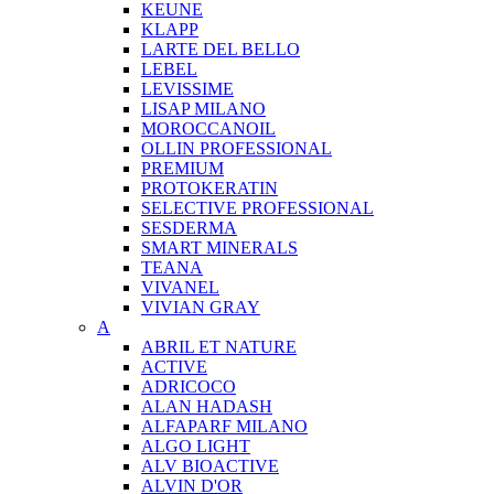
KEUNE
KLAPP
LARTE DEL BELLO
LEBEL
LEVISSIME
LISAP MILANO
MOROCCANOIL
OLLIN PROFESSIONAL
PREMIUM
PROTOKERATIN
SELECTIVE PROFESSIONAL
SESDERMA
SMART MINERALS
TEANA
VIVANEL
VIVIAN GRAY
A
ABRIL ET NATURE
ACTIVE
ADRICOCO
ALAN HADASH
ALFAPARF MILANO
ALGO LIGHT
ALV BIOACTIVE
ALVIN D'OR