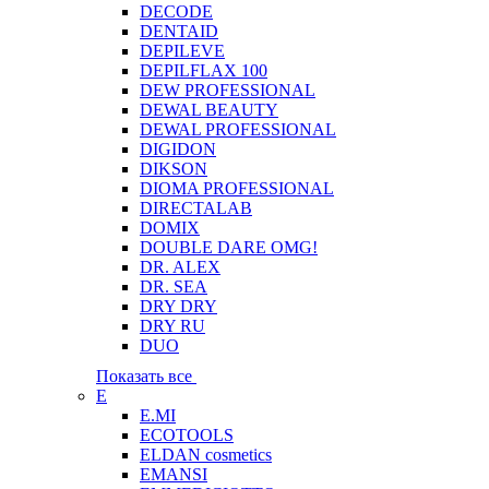
DECODE
DENTAID
DEPILEVE
DEPILFLAX 100
DEW PROFESSIONAL
DEWAL BEAUTY
DEWAL PROFESSIONAL
DIGIDON
DIKSON
DIOMA PROFESSIONAL
DIRECTALAB
DOMIX
DOUBLE DARE OMG!
DR. ALEX
DR. SEA
DRY DRY
DRY RU
DUO
Показать все
E
E.MI
ECOTOOLS
ELDAN cosmetics
EMANSI