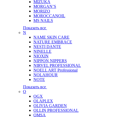
MIZUKA
MORGAN’S
MORIZO
MOROCCANOIL
MS NAILS
Показать все
N
NAME SKIN CARE
NATURE EMBRACE
NESTI DANTE
NINELLE
NIOXIN
NIPPON NIPPERS
NIRVEL PROFESSIONAL
NOELL ART Professional
NOLAHOUR
NOTE
Показать все
O
OGX
OLAPLEX
OLIVIA GARDEN
OLLIN PROFESSIONAL
OMSA