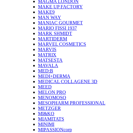
MAGMA LONDON
MAKE UP FACTORY
MAKE9
MAN WAY
MANIAC GOURMET
MARIO FISSI 1937
MARK SHMIDT
MARTIDERM
MARVEL COSMETICS
MARVIS
MATRIX
MATSESTA
MAVALA
MED:B
MEDI+DERMA
MEDICAL COLLAGENE 3D
MEED
MELON PRO
MENOMOSO
MESOPHARM PROFESSIONAL
METZGER
MI&KO
MIAMITATS
MINIMI
MIPASSIONcorp