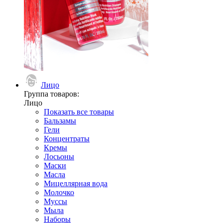
Лицо
Группа товаров:
Лицо
Показать все товары
Бальзамы
Гели
Концентраты
Кремы
Лосьоны
Маски
Масла
Мицеллярная вода
Молочко
Муссы
Мыла
Наборы