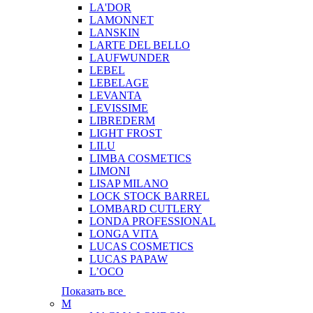
LA'DOR
LAMONNET
LANSKIN
LARTE DEL BELLO
LAUFWUNDER
LEBEL
LEBELAGE
LEVANTA
LEVISSIME
LIBREDERM
LIGHT FROST
LILU
LIMBA COSMETICS
LIMONI
LISAP MILANO
LOCK STOCK BARREL
LOMBARD CUTLERY
LONDA PROFESSIONAL
LONGA VITA
LUCAS COSMETICS
LUCAS PAPAW
L’OCO
Показать все
M