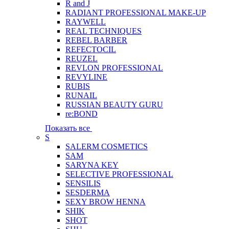
R and J
RADIANT PROFESSIONAL MAKE-UP
RAYWELL
REAL TECHNIQUES
REBEL BARBER
REFECTOCIL
REUZEL
REVLON PROFESSIONAL
REVYLINE
RUBIS
RUNAIL
RUSSIAN BEAUTY GURU
re:BOND
Показать все
S
SALERM COSMETICS
SAM
SARYNA KEY
SELECTIVE PROFESSIONAL
SENSILIS
SESDERMA
SEXY BROW HENNA
SHIK
SHOT