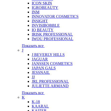
ICON SKIN
IGROBEAUTY
INM
INNOVATOR COSMETICS
INSIGHT
INVISIBOBBLE
IQ BEAUTY
IRISK PROFESSIONAL
IWOU PROFESSIONAL
Показать все
J
J BEVERLY HILLS
JAGUAR
JANSSEN COSMETICS
JAPAN GALS
JESSNAIL
JJ
JRL PROFESSIONAL
JULIETTE ARMAND
Показать все
K
K-18
KAARAL
KAIZER