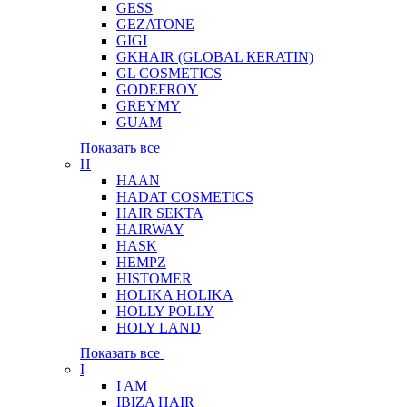
GESS
GEZATONE
GIGI
GKHAIR (GLOBAL КЕRATIN)
GL COSMETICS
GODEFROY
GREYMY
GUAM
Показать все
H
HAAN
HADAT COSMETICS
HAIR SEKTA
HAIRWAY
HASK
HEMPZ
HISTOMER
HOLIKA HOLIKA
HOLLY POLLY
HOLY LAND
Показать все
I
I AM
IBIZA HAIR