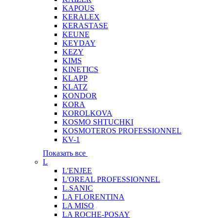
KAPOUS
KERALEX
KERASTASE
KEUNE
KEYDAY
KEZY
KIMS
KINETICS
KLAPP
KLATZ
KONDOR
KORA
KOROLKOVA
KOSMO SHTUCHKI
KOSMOTEROS PROFESSIONNEL
KV-1
Показать все
L
L'ENJEE
L'OREAL PROFESSIONNEL
L.SANIC
LA FLORENTINA
LA MISO
LA ROCHE-POSAY