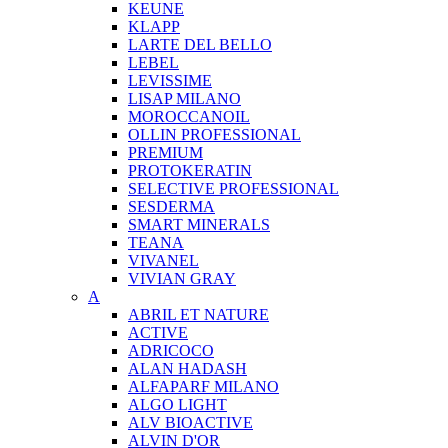
KEUNE
KLAPP
LARTE DEL BELLO
LEBEL
LEVISSIME
LISAP MILANO
MOROCCANOIL
OLLIN PROFESSIONAL
PREMIUM
PROTOKERATIN
SELECTIVE PROFESSIONAL
SESDERMA
SMART MINERALS
TEANA
VIVANEL
VIVIAN GRAY
A
ABRIL ET NATURE
ACTIVE
ADRICOCO
ALAN HADASH
ALFAPARF MILANO
ALGO LIGHT
ALV BIOACTIVE
ALVIN D'OR