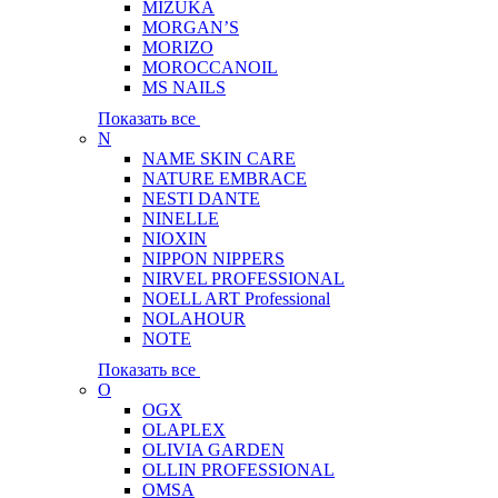
MIZUKA
MORGAN’S
MORIZO
MOROCCANOIL
MS NAILS
Показать все
N
NAME SKIN CARE
NATURE EMBRACE
NESTI DANTE
NINELLE
NIOXIN
NIPPON NIPPERS
NIRVEL PROFESSIONAL
NOELL ART Professional
NOLAHOUR
NOTE
Показать все
O
OGX
OLAPLEX
OLIVIA GARDEN
OLLIN PROFESSIONAL
OMSA