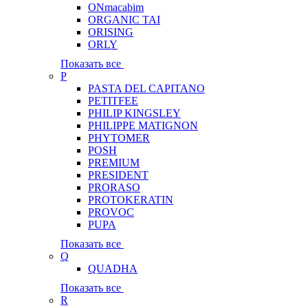
ONmacabim
ORGANIC TAI
ORISING
ORLY
Показать все
P
PASTA DEL CAPITANO
PETITFEE
PHILIP KINGSLEY
PHILIPPE MATIGNON
PHYTOMER
POSH
PREMIUM
PRESIDENT
PRORASO
PROTOKERATIN
PROVOC
PUPA
Показать все
Q
QUADHA
Показать все
R