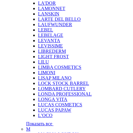
LA'DOR
LAMONNET
LANSKIN
LARTE DEL BELLO
LAUFWUNDER
LEBEL
LEBELAGE
LEVANTA
LEVISSIME
LIBREDERM
LIGHT FROST
LILU
LIMBA COSMETICS
LIMONI
LISAP MILANO
LOCK STOCK BARREL
LOMBARD CUTLERY
LONDA PROFESSIONAL
LONGA VITA
LUCAS COSMETICS
LUCAS PAPAW
L’OCO
Показать все
M