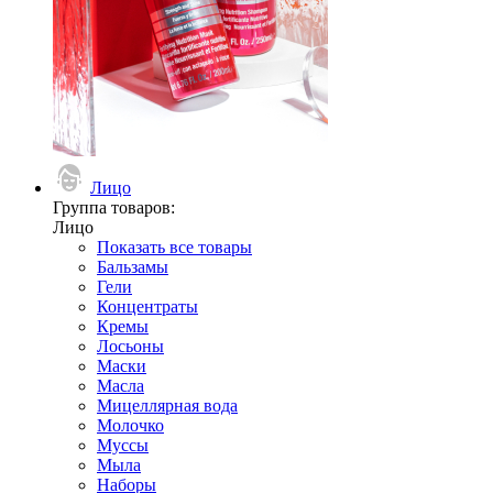
Лицо
Группа товаров:
Лицо
Показать все товары
Бальзамы
Гели
Концентраты
Кремы
Лосьоны
Маски
Масла
Мицеллярная вода
Молочко
Муссы
Мыла
Наборы