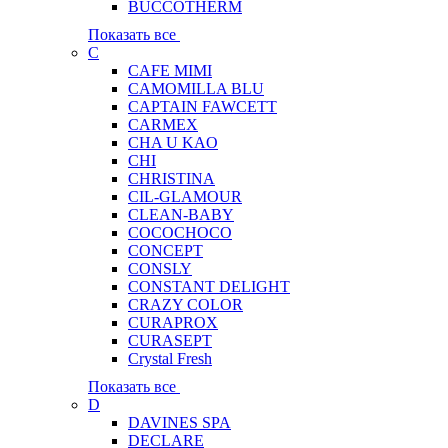
BUCCOTHERM
Показать все
C
CAFE MIMI
CAMOMILLA BLU
CAPTAIN FAWCETT
CARMEX
CHA U KAO
CHI
CHRISTINA
CIL-GLAMOUR
CLEAN-BABY
COCOCHOCO
CONCEPT
CONSLY
CONSTANT DELIGHT
CRAZY COLOR
CURAPROX
CURASEPT
Crystal Fresh
Показать все
D
DAVINES SPA
DECLARE