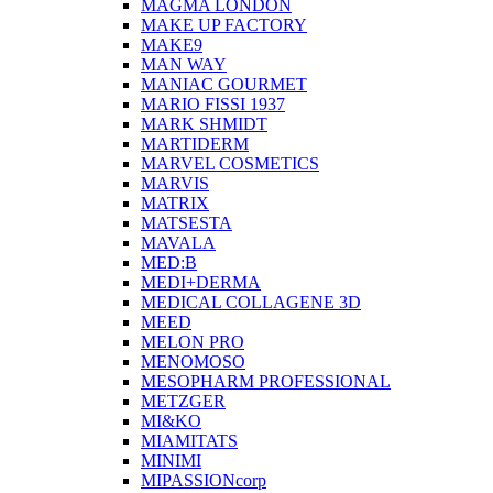
MAGMA LONDON
MAKE UP FACTORY
MAKE9
MAN WAY
MANIAC GOURMET
MARIO FISSI 1937
MARK SHMIDT
MARTIDERM
MARVEL COSMETICS
MARVIS
MATRIX
MATSESTA
MAVALA
MED:B
MEDI+DERMA
MEDICAL COLLAGENE 3D
MEED
MELON PRO
MENOMOSO
MESOPHARM PROFESSIONAL
METZGER
MI&KO
MIAMITATS
MINIMI
MIPASSIONcorp