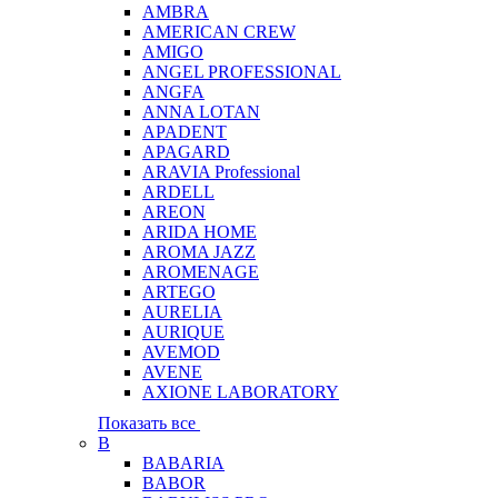
AMBRA
AMERICAN CREW
AMIGO
ANGEL PROFESSIONAL
ANGFA
ANNA LOTAN
APADENT
APAGARD
ARAVIA Professional
ARDELL
AREON
ARIDA HOME
AROMA JAZZ
AROMENAGE
ARTEGO
AURELIA
AURIQUE
AVEMOD
AVENE
AXIONE LABORATORY
Показать все
B
BABARIA
BABOR