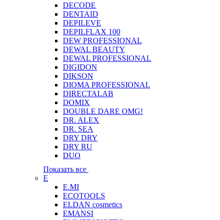
DECODE
DENTAID
DEPILEVE
DEPILFLAX 100
DEW PROFESSIONAL
DEWAL BEAUTY
DEWAL PROFESSIONAL
DIGIDON
DIKSON
DIOMA PROFESSIONAL
DIRECTALAB
DOMIX
DOUBLE DARE OMG!
DR. ALEX
DR. SEA
DRY DRY
DRY RU
DUO
Показать все
E
E.MI
ECOTOOLS
ELDAN cosmetics
EMANSI