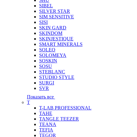
SHU
SIBEL
SILVER STAR
SIM SENSITIVE
SISI
SKIN GARD
SKINDOM
SKINJESTIQUE
SMART MINERALS
SOLEO
SOLOMEYA
SOSKIN
SOSU
STEBLANC
STUDIO STYLE
SURGI
SVR
Показать все
T
T-LAB PROFESSIONAL
TAHE
TANGLE TEEZER
TEANA
TEFIA
TEGOR