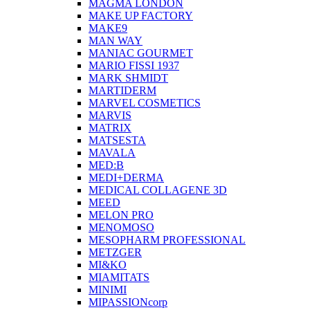
MAGMA LONDON
MAKE UP FACTORY
MAKE9
MAN WAY
MANIAC GOURMET
MARIO FISSI 1937
MARK SHMIDT
MARTIDERM
MARVEL COSMETICS
MARVIS
MATRIX
MATSESTA
MAVALA
MED:B
MEDI+DERMA
MEDICAL COLLAGENE 3D
MEED
MELON PRO
MENOMOSO
MESOPHARM PROFESSIONAL
METZGER
MI&KO
MIAMITATS
MINIMI
MIPASSIONcorp