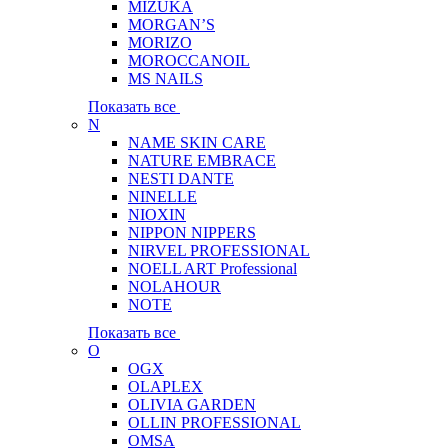
MIZUKA
MORGAN’S
MORIZO
MOROCCANOIL
MS NAILS
Показать все
N
NAME SKIN CARE
NATURE EMBRACE
NESTI DANTE
NINELLE
NIOXIN
NIPPON NIPPERS
NIRVEL PROFESSIONAL
NOELL ART Professional
NOLAHOUR
NOTE
Показать все
O
OGX
OLAPLEX
OLIVIA GARDEN
OLLIN PROFESSIONAL
OMSA