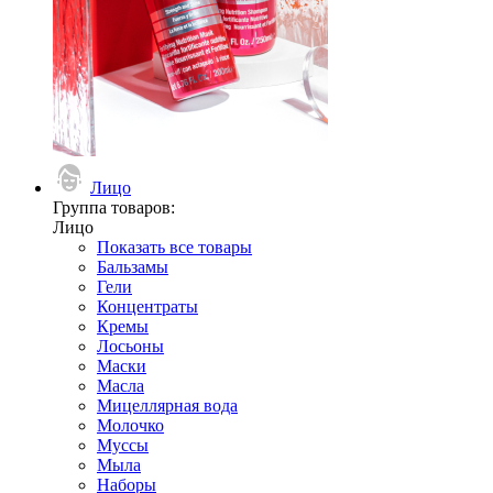
Лицо
Группа товаров:
Лицо
Показать все товары
Бальзамы
Гели
Концентраты
Кремы
Лосьоны
Маски
Масла
Мицеллярная вода
Молочко
Муссы
Мыла
Наборы