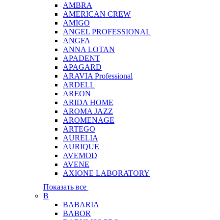
AMBRA
AMERICAN CREW
AMIGO
ANGEL PROFESSIONAL
ANGFA
ANNA LOTAN
APADENT
APAGARD
ARAVIA Professional
ARDELL
AREON
ARIDA HOME
AROMA JAZZ
AROMENAGE
ARTEGO
AURELIA
AURIQUE
AVEMOD
AVENE
AXIONE LABORATORY
Показать все
B
BABARIA
BABOR