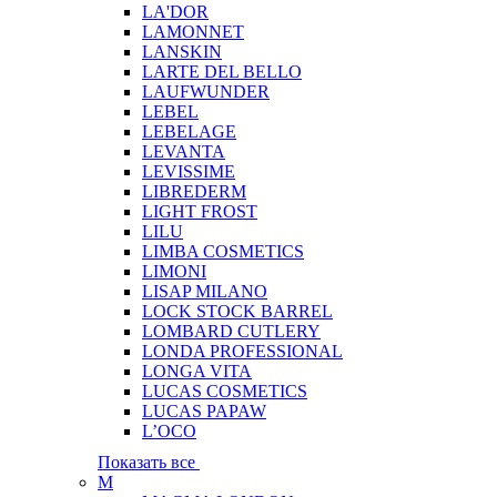
LA'DOR
LAMONNET
LANSKIN
LARTE DEL BELLO
LAUFWUNDER
LEBEL
LEBELAGE
LEVANTA
LEVISSIME
LIBREDERM
LIGHT FROST
LILU
LIMBA COSMETICS
LIMONI
LISAP MILANO
LOCK STOCK BARREL
LOMBARD CUTLERY
LONDA PROFESSIONAL
LONGA VITA
LUCAS COSMETICS
LUCAS PAPAW
L’OCO
Показать все
M