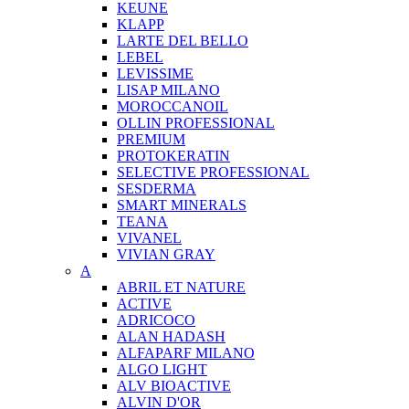
KEUNE
KLAPP
LARTE DEL BELLO
LEBEL
LEVISSIME
LISAP MILANO
MOROCCANOIL
OLLIN PROFESSIONAL
PREMIUM
PROTOKERATIN
SELECTIVE PROFESSIONAL
SESDERMA
SMART MINERALS
TEANA
VIVANEL
VIVIAN GRAY
A
ABRIL ET NATURE
ACTIVE
ADRICOCO
ALAN HADASH
ALFAPARF MILANO
ALGO LIGHT
ALV BIOACTIVE
ALVIN D'OR