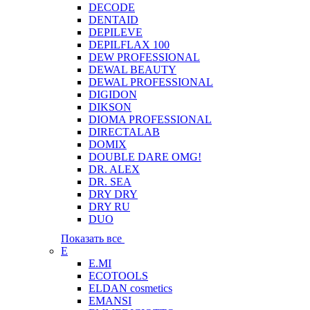
DECODE
DENTAID
DEPILEVE
DEPILFLAX 100
DEW PROFESSIONAL
DEWAL BEAUTY
DEWAL PROFESSIONAL
DIGIDON
DIKSON
DIOMA PROFESSIONAL
DIRECTALAB
DOMIX
DOUBLE DARE OMG!
DR. ALEX
DR. SEA
DRY DRY
DRY RU
DUO
Показать все
E
E.MI
ECOTOOLS
ELDAN cosmetics
EMANSI