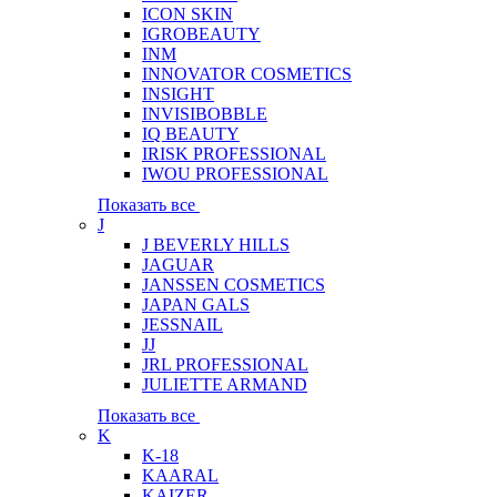
ICON SKIN
IGROBEAUTY
INM
INNOVATOR COSMETICS
INSIGHT
INVISIBOBBLE
IQ BEAUTY
IRISK PROFESSIONAL
IWOU PROFESSIONAL
Показать все
J
J BEVERLY HILLS
JAGUAR
JANSSEN COSMETICS
JAPAN GALS
JESSNAIL
JJ
JRL PROFESSIONAL
JULIETTE ARMAND
Показать все
K
K-18
KAARAL
KAIZER