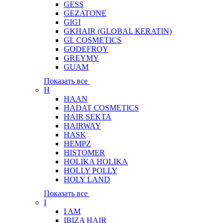
GESS
GEZATONE
GIGI
GKHAIR (GLOBAL КЕRATIN)
GL COSMETICS
GODEFROY
GREYMY
GUAM
Показать все
H
HAAN
HADAT COSMETICS
HAIR SEKTA
HAIRWAY
HASK
HEMPZ
HISTOMER
HOLIKA HOLIKA
HOLLY POLLY
HOLY LAND
Показать все
I
I AM
IBIZA HAIR