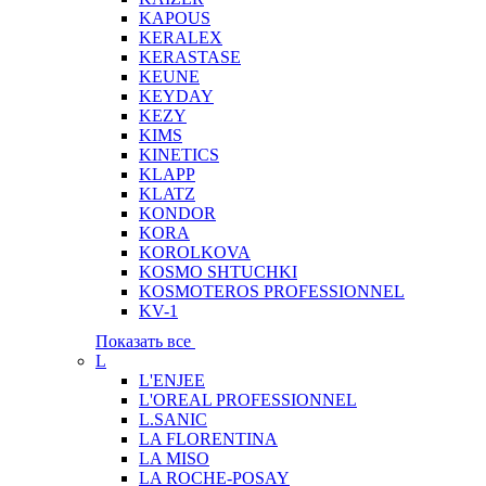
KAPOUS
KERALEX
KERASTASE
KEUNE
KEYDAY
KEZY
KIMS
KINETICS
KLAPP
KLATZ
KONDOR
KORA
KOROLKOVA
KOSMO SHTUCHKI
KOSMOTEROS PROFESSIONNEL
KV-1
Показать все
L
L'ENJEE
L'OREAL PROFESSIONNEL
L.SANIC
LA FLORENTINA
LA MISO
LA ROCHE-POSAY