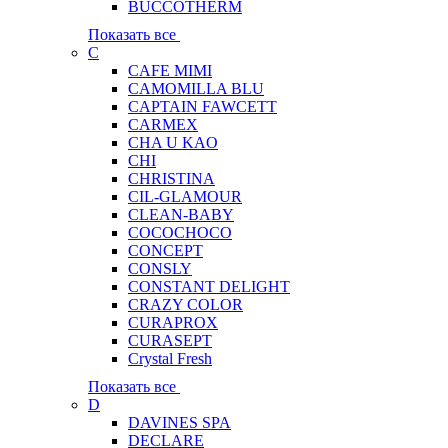
BUCCOTHERM
Показать все
C
CAFE MIMI
CAMOMILLA BLU
CAPTAIN FAWCETT
CARMEX
CHA U KAO
CHI
CHRISTINA
CIL-GLAMOUR
CLEAN-BABY
COCOCHOCO
CONCEPT
CONSLY
CONSTANT DELIGHT
CRAZY COLOR
CURAPROX
CURASEPT
Crystal Fresh
Показать все
D
DAVINES SPA
DECLARE