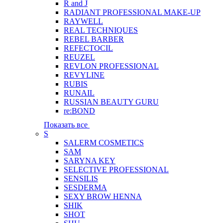
R and J
RADIANT PROFESSIONAL MAKE-UP
RAYWELL
REAL TECHNIQUES
REBEL BARBER
REFECTOCIL
REUZEL
REVLON PROFESSIONAL
REVYLINE
RUBIS
RUNAIL
RUSSIAN BEAUTY GURU
re:BOND
Показать все
S
SALERM COSMETICS
SAM
SARYNA KEY
SELECTIVE PROFESSIONAL
SENSILIS
SESDERMA
SEXY BROW HENNA
SHIK
SHOT