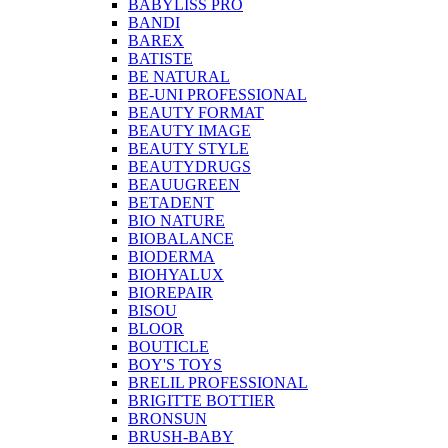
BABYLISS PRO
BANDI
BAREX
BATISTE
BE NATURAL
BE-UNI PROFESSIONAL
BEAUTY FORMAT
BEAUTY IMAGE
BEAUTY STYLE
BEAUTYDRUGS
BEAUUGREEN
BETADENT
BIO NATURE
BIOBALANCE
BIODERMA
BIOHYALUX
BIOREPAIR
BISOU
BLOOR
BOUTICLE
BOY'S TOYS
BRELIL PROFESSIONAL
BRIGITTE BOTTIER
BRONSUN
BRUSH-BABY