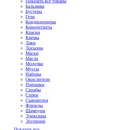
Показать все товары
Бальзамы
Бустеры
Гели
Кондиционеры
Концентраты
Краски
Кремы
Лаки
Лосьоны
Маски
Масла
Молочко
Муссы
Наборы
Окислители
Порошки
Скрабы
Спреи
Сыворотки
Флюиды
Шампуни
Эликсиры
Эссенции
Показать все