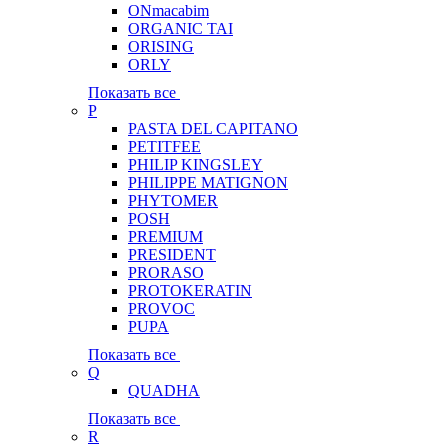
ONmacabim
ORGANIC TAI
ORISING
ORLY
Показать все
P
PASTA DEL CAPITANO
PETITFEE
PHILIP KINGSLEY
PHILIPPE MATIGNON
PHYTOMER
POSH
PREMIUM
PRESIDENT
PRORASO
PROTOKERATIN
PROVOC
PUPA
Показать все
Q
QUADHA
Показать все
R