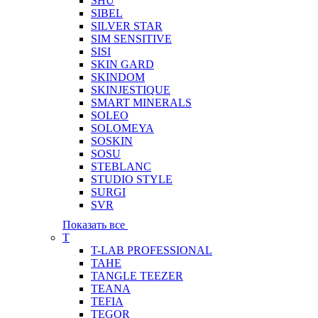
SHU
SIBEL
SILVER STAR
SIM SENSITIVE
SISI
SKIN GARD
SKINDOM
SKINJESTIQUE
SMART MINERALS
SOLEO
SOLOMEYA
SOSKIN
SOSU
STEBLANC
STUDIO STYLE
SURGI
SVR
Показать все
T
T-LAB PROFESSIONAL
TAHE
TANGLE TEEZER
TEANA
TEFIA
TEGOR