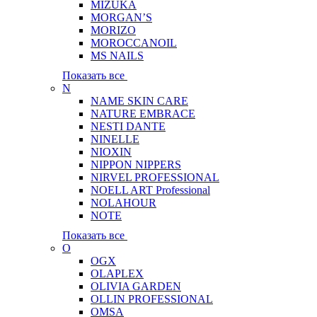
MIZUKA
MORGAN’S
MORIZO
MOROCCANOIL
MS NAILS
Показать все
N
NAME SKIN CARE
NATURE EMBRACE
NESTI DANTE
NINELLE
NIOXIN
NIPPON NIPPERS
NIRVEL PROFESSIONAL
NOELL ART Professional
NOLAHOUR
NOTE
Показать все
O
OGX
OLAPLEX
OLIVIA GARDEN
OLLIN PROFESSIONAL
OMSA