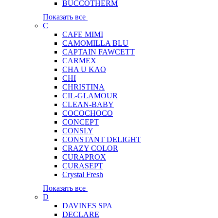
BUCCOTHERM
Показать все
C
CAFE MIMI
CAMOMILLA BLU
CAPTAIN FAWCETT
CARMEX
CHA U KAO
CHI
CHRISTINA
CIL-GLAMOUR
CLEAN-BABY
COCOCHOCO
CONCEPT
CONSLY
CONSTANT DELIGHT
CRAZY COLOR
CURAPROX
CURASEPT
Crystal Fresh
Показать все
D
DAVINES SPA
DECLARE