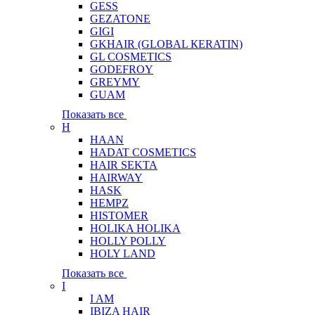
GESS
GEZATONE
GIGI
GKHAIR (GLOBAL КЕRATIN)
GL COSMETICS
GODEFROY
GREYMY
GUAM
Показать все
H
HAAN
HADAT COSMETICS
HAIR SEKTA
HAIRWAY
HASK
HEMPZ
HISTOMER
HOLIKA HOLIKA
HOLLY POLLY
HOLY LAND
Показать все
I
I AM
IBIZA HAIR