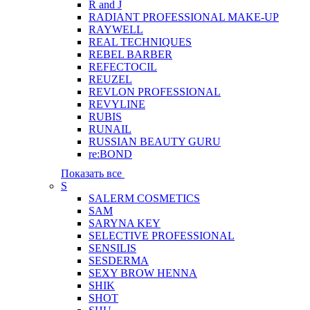
R and J
RADIANT PROFESSIONAL MAKE-UP
RAYWELL
REAL TECHNIQUES
REBEL BARBER
REFECTOCIL
REUZEL
REVLON PROFESSIONAL
REVYLINE
RUBIS
RUNAIL
RUSSIAN BEAUTY GURU
re:BOND
Показать все
S
SALERM COSMETICS
SAM
SARYNA KEY
SELECTIVE PROFESSIONAL
SENSILIS
SESDERMA
SEXY BROW HENNA
SHIK
SHOT