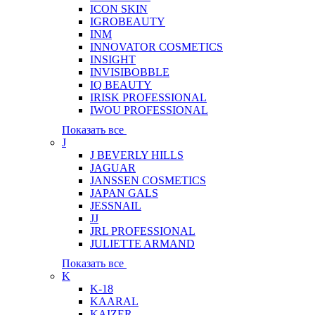
ICON SKIN
IGROBEAUTY
INM
INNOVATOR COSMETICS
INSIGHT
INVISIBOBBLE
IQ BEAUTY
IRISK PROFESSIONAL
IWOU PROFESSIONAL
Показать все
J
J BEVERLY HILLS
JAGUAR
JANSSEN COSMETICS
JAPAN GALS
JESSNAIL
JJ
JRL PROFESSIONAL
JULIETTE ARMAND
Показать все
K
K-18
KAARAL
KAIZER