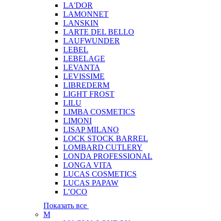
LA'DOR
LAMONNET
LANSKIN
LARTE DEL BELLO
LAUFWUNDER
LEBEL
LEBELAGE
LEVANTA
LEVISSIME
LIBREDERM
LIGHT FROST
LILU
LIMBA COSMETICS
LIMONI
LISAP MILANO
LOCK STOCK BARREL
LOMBARD CUTLERY
LONDA PROFESSIONAL
LONGA VITA
LUCAS COSMETICS
LUCAS PAPAW
L’OCO
Показать все
M