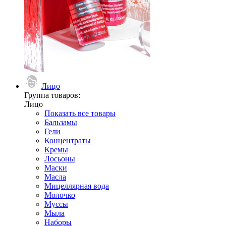
Лицо
Группа товаров:
Лицо
Показать все товары
Бальзамы
Гели
Концентраты
Кремы
Лосьоны
Маски
Масла
Мицеллярная вода
Молочко
Муссы
Мыла
Наборы