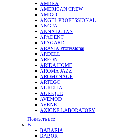
AMBRA
AMERICAN CREW
AMIGO
ANGEL PROFESSIONAL
ANGFA
ANNA LOTAN
APADENT
APAGARD
ARAVIA Professional
ARDELL
AREON
ARIDA HOME
AROMA JAZZ
AROMENAGE
ARTEGO
AURELIA
AURIQUE
AVEMOD
AVENE
AXIONE LABORATORY
Показать все
B
BABARIA
BABOR