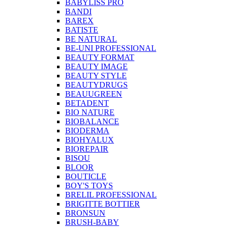
BABYLISS PRO
BANDI
BAREX
BATISTE
BE NATURAL
BE-UNI PROFESSIONAL
BEAUTY FORMAT
BEAUTY IMAGE
BEAUTY STYLE
BEAUTYDRUGS
BEAUUGREEN
BETADENT
BIO NATURE
BIOBALANCE
BIODERMA
BIOHYALUX
BIOREPAIR
BISOU
BLOOR
BOUTICLE
BOY'S TOYS
BRELIL PROFESSIONAL
BRIGITTE BOTTIER
BRONSUN
BRUSH-BABY