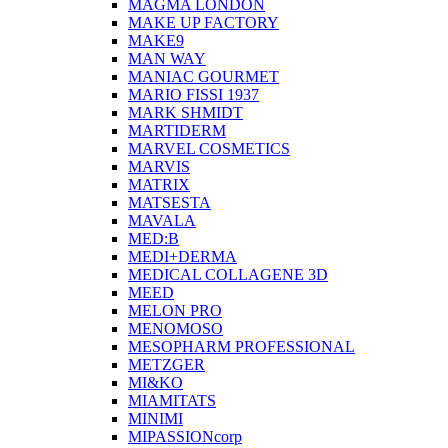
MAGMA LONDON
MAKE UP FACTORY
MAKE9
MAN WAY
MANIAC GOURMET
MARIO FISSI 1937
MARK SHMIDT
MARTIDERM
MARVEL COSMETICS
MARVIS
MATRIX
MATSESTA
MAVALA
MED:B
MEDI+DERMA
MEDICAL COLLAGENE 3D
MEED
MELON PRO
MENOMOSO
MESOPHARM PROFESSIONAL
METZGER
MI&KO
MIAMITATS
MINIMI
MIPASSIONcorp