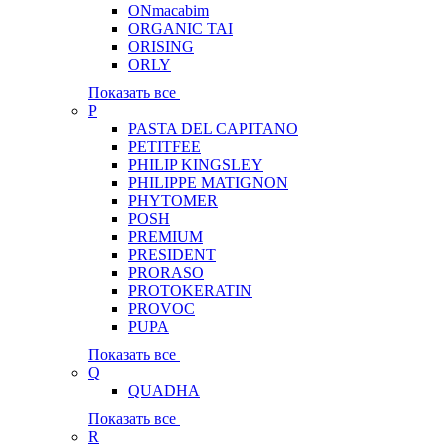
ONmacabim
ORGANIC TAI
ORISING
ORLY
Показать все
P
PASTA DEL CAPITANO
PETITFEE
PHILIP KINGSLEY
PHILIPPE MATIGNON
PHYTOMER
POSH
PREMIUM
PRESIDENT
PRORASO
PROTOKERATIN
PROVOC
PUPA
Показать все
Q
QUADHA
Показать все
R