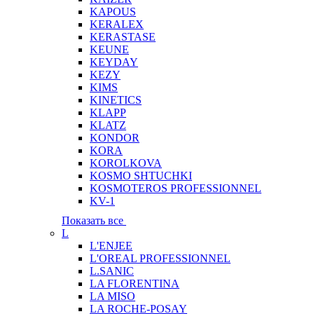
KAPOUS
KERALEX
KERASTASE
KEUNE
KEYDAY
KEZY
KIMS
KINETICS
KLAPP
KLATZ
KONDOR
KORA
KOROLKOVA
KOSMO SHTUCHKI
KOSMOTEROS PROFESSIONNEL
KV-1
Показать все
L
L'ENJEE
L'OREAL PROFESSIONNEL
L.SANIC
LA FLORENTINA
LA MISO
LA ROCHE-POSAY