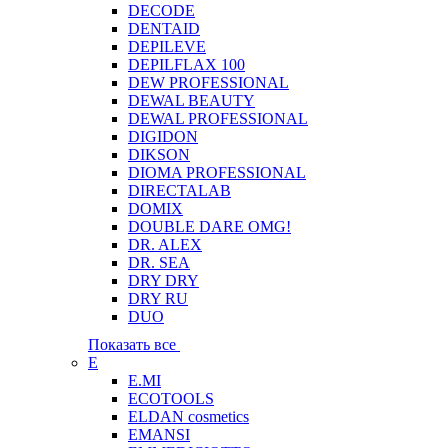
DECODE
DENTAID
DEPILEVE
DEPILFLAX 100
DEW PROFESSIONAL
DEWAL BEAUTY
DEWAL PROFESSIONAL
DIGIDON
DIKSON
DIOMA PROFESSIONAL
DIRECTALAB
DOMIX
DOUBLE DARE OMG!
DR. ALEX
DR. SEA
DRY DRY
DRY RU
DUO
Показать все
E
E.MI
ECOTOOLS
ELDAN cosmetics
EMANSI