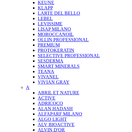
KEUNE
KLAPP
LARTE DEL BELLO
LEBEL
LEVISSIME
LISAP MILANO
MOROCCANOIL
OLLIN PROFESSIONAL
PREMIUM
PROTOKERATIN
SELECTIVE PROFESSIONAL
SESDERMA
SMART MINERALS
TEANA
VIVANEL
VIVIAN GRAY
A
ABRIL ET NATURE
ACTIVE
ADRICOCO
ALAN HADASH
ALFAPARF MILANO
ALGO LIGHT
ALV BIOACTIVE
ALVIN D'OR