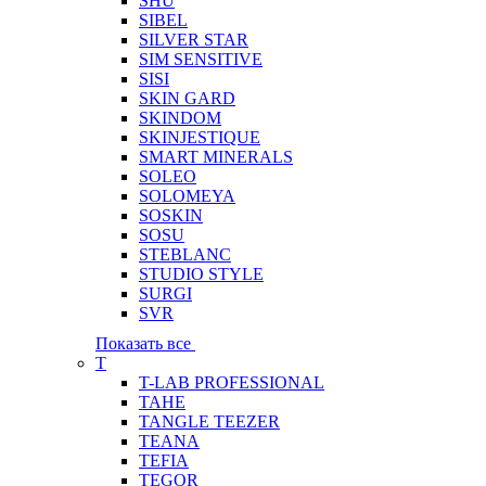
SHU
SIBEL
SILVER STAR
SIM SENSITIVE
SISI
SKIN GARD
SKINDOM
SKINJESTIQUE
SMART MINERALS
SOLEO
SOLOMEYA
SOSKIN
SOSU
STEBLANC
STUDIO STYLE
SURGI
SVR
Показать все
T
T-LAB PROFESSIONAL
TAHE
TANGLE TEEZER
TEANA
TEFIA
TEGOR