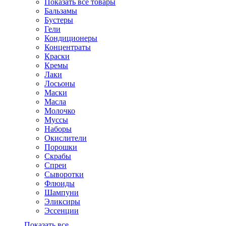
Показать все товары
Бальзамы
Бустеры
Гели
Кондиционеры
Концентраты
Краски
Кремы
Лаки
Лосьоны
Маски
Масла
Молочко
Муссы
Наборы
Окислители
Порошки
Скрабы
Спреи
Сыворотки
Флюиды
Шампуни
Эликсиры
Эссенции
Показать все