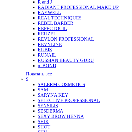
R and J
RADIANT PROFESSIONAL MAKE-UP
RAYWELL
REAL TECHNIQUES
REBEL BARBER
REFECTOCIL
REUZEL
REVLON PROFESSIONAL
REVYLINE
RUBIS
RUNAIL
RUSSIAN BEAUTY GURU
re:BOND
Показать все
S
SALERM COSMETICS
SAM
SARYNA KEY
SELECTIVE PROFESSIONAL
SENSILIS
SESDERMA
SEXY BROW HENNA
SHIK
SHOT