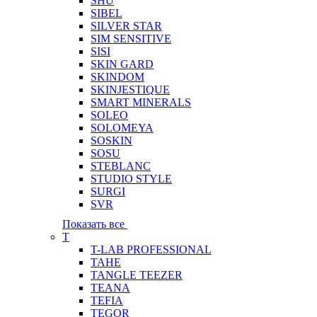
SHU
SIBEL
SILVER STAR
SIM SENSITIVE
SISI
SKIN GARD
SKINDOM
SKINJESTIQUE
SMART MINERALS
SOLEO
SOLOMEYA
SOSKIN
SOSU
STEBLANC
STUDIO STYLE
SURGI
SVR
Показать все
T
T-LAB PROFESSIONAL
TAHE
TANGLE TEEZER
TEANA
TEFIA
TEGOR