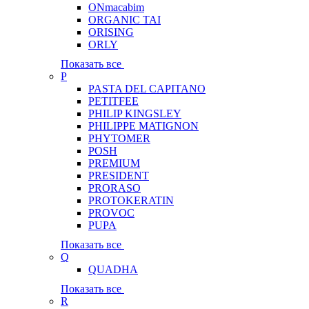
ONmacabim
ORGANIC TAI
ORISING
ORLY
Показать все
P
PASTA DEL CAPITANO
PETITFEE
PHILIP KINGSLEY
PHILIPPE MATIGNON
PHYTOMER
POSH
PREMIUM
PRESIDENT
PRORASO
PROTOKERATIN
PROVOC
PUPA
Показать все
Q
QUADHA
Показать все
R