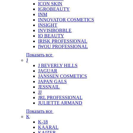
ICON SKIN
IGROBEAUTY
INM
INNOVATOR COSMETICS
INSIGHT
INVISIBOBBLE
IQ BEAUTY
IRISK PROFESSIONAL
IWOU PROFESSIONAL
Показать все
J
J BEVERLY HILLS
JAGUAR
JANSSEN COSMETICS
JAPAN GALS
JESSNAIL
JJ
JRL PROFESSIONAL
JULIETTE ARMAND
Показать все
K
K-18
KAARAL
KAIZER