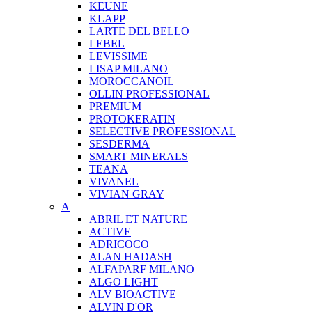
KEUNE
KLAPP
LARTE DEL BELLO
LEBEL
LEVISSIME
LISAP MILANO
MOROCCANOIL
OLLIN PROFESSIONAL
PREMIUM
PROTOKERATIN
SELECTIVE PROFESSIONAL
SESDERMA
SMART MINERALS
TEANA
VIVANEL
VIVIAN GRAY
A
ABRIL ET NATURE
ACTIVE
ADRICOCO
ALAN HADASH
ALFAPARF MILANO
ALGO LIGHT
ALV BIOACTIVE
ALVIN D'OR