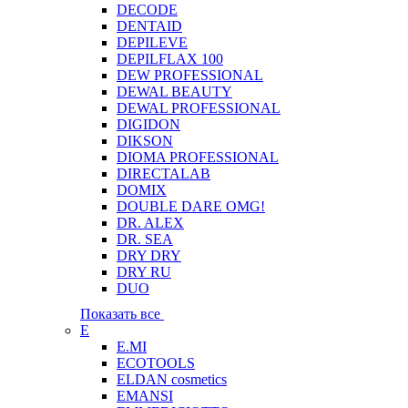
DECODE
DENTAID
DEPILEVE
DEPILFLAX 100
DEW PROFESSIONAL
DEWAL BEAUTY
DEWAL PROFESSIONAL
DIGIDON
DIKSON
DIOMA PROFESSIONAL
DIRECTALAB
DOMIX
DOUBLE DARE OMG!
DR. ALEX
DR. SEA
DRY DRY
DRY RU
DUO
Показать все
E
E.MI
ECOTOOLS
ELDAN cosmetics
EMANSI