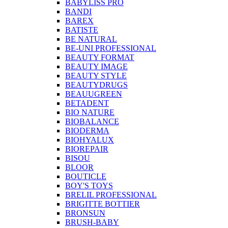
BABYLISS PRO
BANDI
BAREX
BATISTE
BE NATURAL
BE-UNI PROFESSIONAL
BEAUTY FORMAT
BEAUTY IMAGE
BEAUTY STYLE
BEAUTYDRUGS
BEAUUGREEN
BETADENT
BIO NATURE
BIOBALANCE
BIODERMA
BIOHYALUX
BIOREPAIR
BISOU
BLOOR
BOUTICLE
BOY'S TOYS
BRELIL PROFESSIONAL
BRIGITTE BOTTIER
BRONSUN
BRUSH-BABY