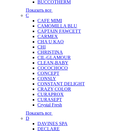
BUCCOTHERM
Показать все
C
CAFE MIMI
CAMOMILLA BLU
CAPTAIN FAWCETT
CARMEX
CHA U KAO
CHI
CHRISTINA
CIL-GLAMOUR
CLEAN-BABY
COCOCHOCO
CONCEPT
CONSLY
CONSTANT DELIGHT
CRAZY COLOR
CURAPROX
CURASEPT
Crystal Fresh
Показать все
D
DAVINES SPA
DECLARE