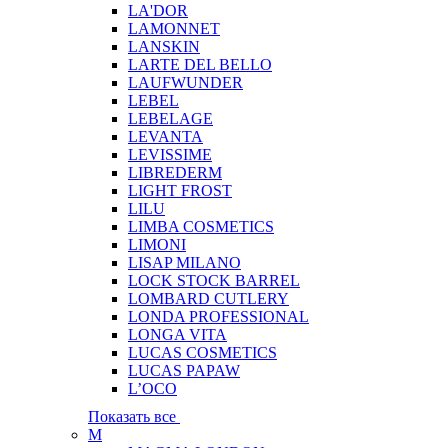
LA'DOR
LAMONNET
LANSKIN
LARTE DEL BELLO
LAUFWUNDER
LEBEL
LEBELAGE
LEVANTA
LEVISSIME
LIBREDERM
LIGHT FROST
LILU
LIMBA COSMETICS
LIMONI
LISAP MILANO
LOCK STOCK BARREL
LOMBARD CUTLERY
LONDA PROFESSIONAL
LONGA VITA
LUCAS COSMETICS
LUCAS PAPAW
L’OCO
Показать все
M