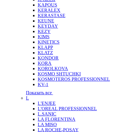
KAPOUS
KERALEX
KERASTASE
KEUNE
KEYDAY
KEZY
KIMS
KINETICS
KLAPP
KLATZ
KONDOR
KORA
KOROLKOVA
KOSMO SHTUCHKI
KOSMOTEROS PROFESSIONNEL
KV-1
Показать все
L
L'ENJEE
L'OREAL PROFESSIONNEL
L.SANIC
LA FLORENTINA
LA MISO
LA ROCHE-POSAY