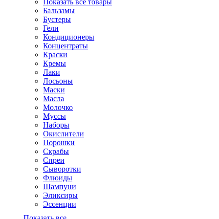
Показать все товары
Бальзамы
Бустеры
Гели
Кондиционеры
Концентраты
Краски
Кремы
Лаки
Лосьоны
Маски
Масла
Молочко
Муссы
Наборы
Окислители
Порошки
Скрабы
Спреи
Сыворотки
Флюиды
Шампуни
Эликсиры
Эссенции
Показать все