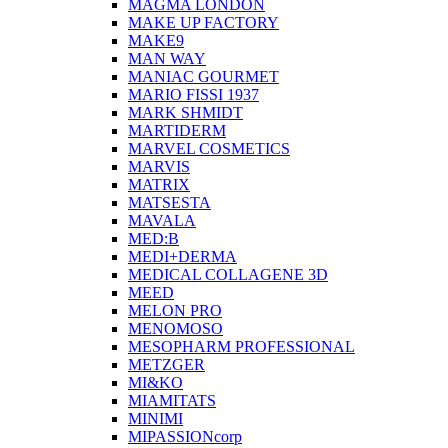
MAGMA LONDON
MAKE UP FACTORY
MAKE9
MAN WAY
MANIAC GOURMET
MARIO FISSI 1937
MARK SHMIDT
MARTIDERM
MARVEL COSMETICS
MARVIS
MATRIX
MATSESTA
MAVALA
MED:B
MEDI+DERMA
MEDICAL COLLAGENE 3D
MEED
MELON PRO
MENOMOSO
MESOPHARM PROFESSIONAL
METZGER
MI&KO
MIAMITATS
MINIMI
MIPASSIONcorp