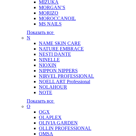
MIZUKA
MORGAN’S
MORIZO
MOROCCANOIL
MS NAILS
Показать все
N
NAME SKIN CARE
NATURE EMBRACE
NESTI DANTE
NINELLE
NIOXIN
NIPPON NIPPERS
NIRVEL PROFESSIONAL
NOELL ART Professional
NOLAHOUR
NOTE
Показать все
O
OGX
OLAPLEX
OLIVIA GARDEN
OLLIN PROFESSIONAL
OMSA