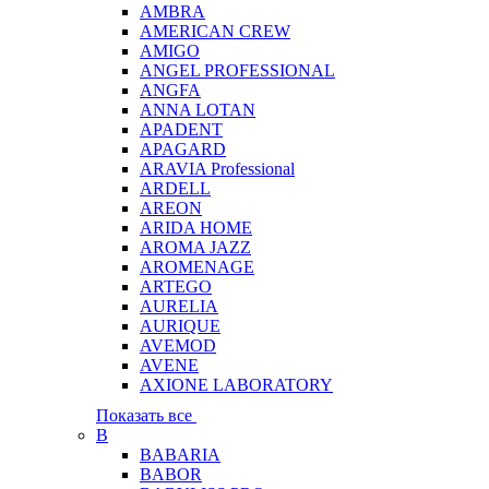
AMBRA
AMERICAN CREW
AMIGO
ANGEL PROFESSIONAL
ANGFA
ANNA LOTAN
APADENT
APAGARD
ARAVIA Professional
ARDELL
AREON
ARIDA HOME
AROMA JAZZ
AROMENAGE
ARTEGO
AURELIA
AURIQUE
AVEMOD
AVENE
AXIONE LABORATORY
Показать все
B
BABARIA
BABOR