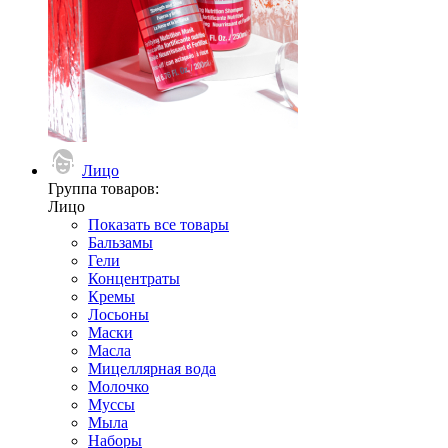
Лицо
Группа товаров:
Лицо
Показать все товары
Бальзамы
Гели
Концентраты
Кремы
Лосьоны
Маски
Масла
Мицеллярная вода
Молочко
Муссы
Мыла
Наборы