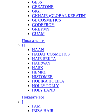
GESS
GEZATONE
GIGI
GKHAIR (GLOBAL КЕRATIN)
GL COSMETICS
GODEFROY
GREYMY
GUAM
Показать все
H
HAAN
HADAT COSMETICS
HAIR SEKTA
HAIRWAY
HASK
HEMPZ
HISTOMER
HOLIKA HOLIKA
HOLLY POLLY
HOLY LAND
Показать все
I
I AM
IBIZA HAIR