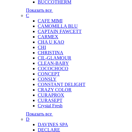
BUCCOTHERM
Показать все
C
CAFE MIMI
CAMOMILLA BLU
CAPTAIN FAWCETT
CARMEX
CHA U KAO
CHI
CHRISTINA
CIL-GLAMOUR
CLEAN-BABY
COCOCHOCO
CONCEPT
CONSLY
CONSTANT DELIGHT
CRAZY COLOR
CURAPROX
CURASEPT
Crystal Fresh
Показать все
D
DAVINES SPA
DECLARE