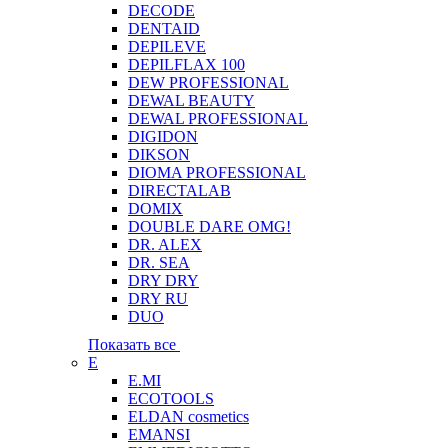
DECODE
DENTAID
DEPILEVE
DEPILFLAX 100
DEW PROFESSIONAL
DEWAL BEAUTY
DEWAL PROFESSIONAL
DIGIDON
DIKSON
DIOMA PROFESSIONAL
DIRECTALAB
DOMIX
DOUBLE DARE OMG!
DR. ALEX
DR. SEA
DRY DRY
DRY RU
DUO
Показать все
E
E.MI
ECOTOOLS
ELDAN cosmetics
EMANSI