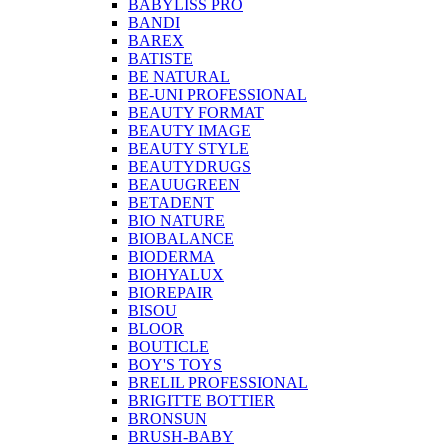
BABYLISS PRO
BANDI
BAREX
BATISTE
BE NATURAL
BE-UNI PROFESSIONAL
BEAUTY FORMAT
BEAUTY IMAGE
BEAUTY STYLE
BEAUTYDRUGS
BEAUUGREEN
BETADENT
BIO NATURE
BIOBALANCE
BIODERMA
BIOHYALUX
BIOREPAIR
BISOU
BLOOR
BOUTICLE
BOY'S TOYS
BRELIL PROFESSIONAL
BRIGITTE BOTTIER
BRONSUN
BRUSH-BABY