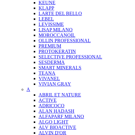
KEUNE
KLAPP
LARTE DEL BELLO
LEBEL
LEVISSIME
LISAP MILANO
MOROCCANOIL
OLLIN PROFESSIONAL
PREMIUM
PROTOKERATIN
SELECTIVE PROFESSIONAL
SESDERMA
SMART MINERALS
TEANA
VIVANEL
VIVIAN GRAY
A
ABRIL ET NATURE
ACTIVE
ADRICOCO
ALAN HADASH
ALFAPARF MILANO
ALGO LIGHT
ALV BIOACTIVE
ALVIN D'OR