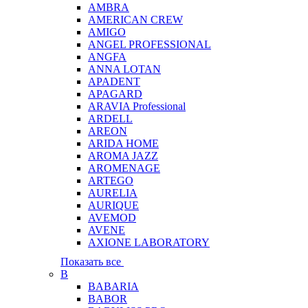
AMBRA
AMERICAN CREW
AMIGO
ANGEL PROFESSIONAL
ANGFA
ANNA LOTAN
APADENT
APAGARD
ARAVIA Professional
ARDELL
AREON
ARIDA HOME
AROMA JAZZ
AROMENAGE
ARTEGO
AURELIA
AURIQUE
AVEMOD
AVENE
AXIONE LABORATORY
Показать все
B
BABARIA
BABOR