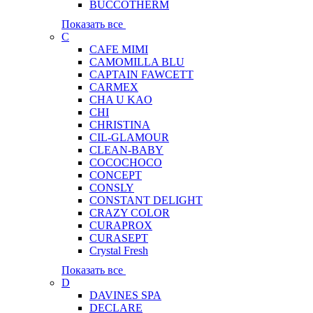
BUCCOTHERM
Показать все
C
CAFE MIMI
CAMOMILLA BLU
CAPTAIN FAWCETT
CARMEX
CHA U KAO
CHI
CHRISTINA
CIL-GLAMOUR
CLEAN-BABY
COCOCHOCO
CONCEPT
CONSLY
CONSTANT DELIGHT
CRAZY COLOR
CURAPROX
CURASEPT
Crystal Fresh
Показать все
D
DAVINES SPA
DECLARE