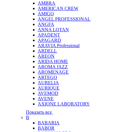
AMBRA
AMERICAN CREW
AMIGO
ANGEL PROFESSIONAL
ANGFA
ANNA LOTAN
APADENT
APAGARD
ARAVIA Professional
ARDELL
AREON
ARIDA HOME
AROMA JAZZ
AROMENAGE
ARTEGO
AURELIA
AURIQUE
AVEMOD
AVENE
AXIONE LABORATORY
Показать все
B
BABARIA
BABOR