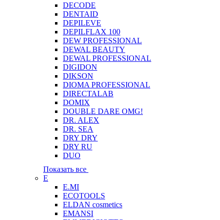
DECODE
DENTAID
DEPILEVE
DEPILFLAX 100
DEW PROFESSIONAL
DEWAL BEAUTY
DEWAL PROFESSIONAL
DIGIDON
DIKSON
DIOMA PROFESSIONAL
DIRECTALAB
DOMIX
DOUBLE DARE OMG!
DR. ALEX
DR. SEA
DRY DRY
DRY RU
DUO
Показать все
E
E.MI
ECOTOOLS
ELDAN cosmetics
EMANSI