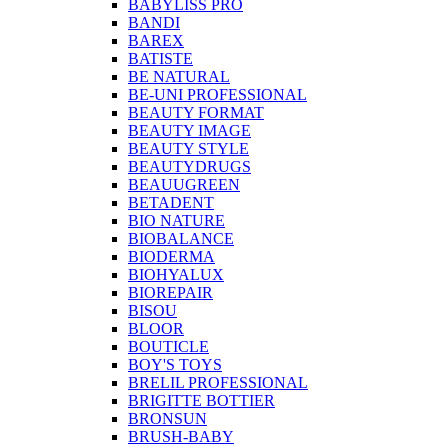
BABYLISS PRO
BANDI
BAREX
BATISTE
BE NATURAL
BE-UNI PROFESSIONAL
BEAUTY FORMAT
BEAUTY IMAGE
BEAUTY STYLE
BEAUTYDRUGS
BEAUUGREEN
BETADENT
BIO NATURE
BIOBALANCE
BIODERMA
BIOHYALUX
BIOREPAIR
BISOU
BLOOR
BOUTICLE
BOY'S TOYS
BRELIL PROFESSIONAL
BRIGITTE BOTTIER
BRONSUN
BRUSH-BABY