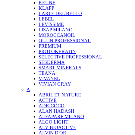
KEUNE
KLAPP
LARTE DEL BELLO
LEBEL
LEVISSIME
LISAP MILANO
MOROCCANOIL
OLLIN PROFESSIONAL
PREMIUM
PROTOKERATIN
SELECTIVE PROFESSIONAL
SESDERMA
SMART MINERALS
TEANA
VIVANEL
VIVIAN GRAY
A
ABRIL ET NATURE
ACTIVE
ADRICOCO
ALAN HADASH
ALFAPARF MILANO
ALGO LIGHT
ALV BIOACTIVE
ALVIN D'OR