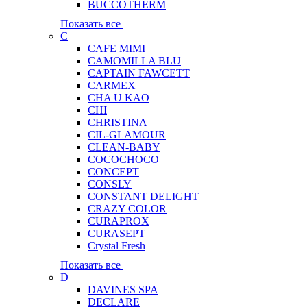
BUCCOTHERM
Показать все
C
CAFE MIMI
CAMOMILLA BLU
CAPTAIN FAWCETT
CARMEX
CHA U KAO
CHI
CHRISTINA
CIL-GLAMOUR
CLEAN-BABY
COCOCHOCO
CONCEPT
CONSLY
CONSTANT DELIGHT
CRAZY COLOR
CURAPROX
CURASEPT
Crystal Fresh
Показать все
D
DAVINES SPA
DECLARE