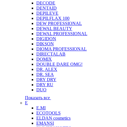
DECODE
DENTAID
DEPILEVE
DEPILFLAX 100
DEW PROFESSIONAL
DEWAL BEAUTY
DEWAL PROFESSIONAL
DIGIDON
DIKSON
DIOMA PROFESSIONAL
DIRECTALAB
DOMIX
DOUBLE DARE OMG!
DR. ALEX
DR. SEA
DRY DRY
DRY RU
DUO
Показать все
E
E.MI
ECOTOOLS
ELDAN cosmetics
EMANSI