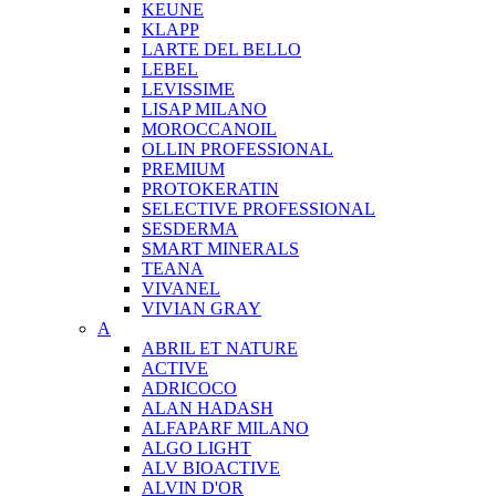
KEUNE
KLAPP
LARTE DEL BELLO
LEBEL
LEVISSIME
LISAP MILANO
MOROCCANOIL
OLLIN PROFESSIONAL
PREMIUM
PROTOKERATIN
SELECTIVE PROFESSIONAL
SESDERMA
SMART MINERALS
TEANA
VIVANEL
VIVIAN GRAY
A
ABRIL ET NATURE
ACTIVE
ADRICOCO
ALAN HADASH
ALFAPARF MILANO
ALGO LIGHT
ALV BIOACTIVE
ALVIN D'OR