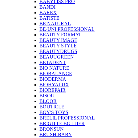
BABYLISS PRO
BANDI
BAREX
BATISTE
BE NATURAL
BE-UNI PROFESSIONAL
BEAUTY FORMAT
BEAUTY IMAGE
BEAUTY STYLE
BEAUTYDRUGS
BEAUUGREEN
BETADENT
BIO NATURE
BIOBALANCE
BIODERMA
BIOHYALUX
BIOREPAIR
BISOU
BLOOR
BOUTICLE
BOY'S TOYS
BRELIL PROFESSIONAL
BRIGITTE BOTTIER
BRONSUN
BRUSH-BABY