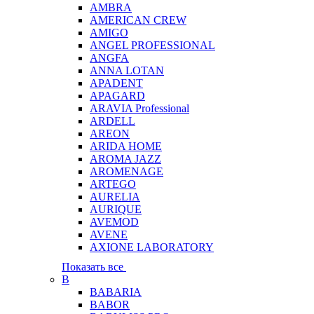
AMBRA
AMERICAN CREW
AMIGO
ANGEL PROFESSIONAL
ANGFA
ANNA LOTAN
APADENT
APAGARD
ARAVIA Professional
ARDELL
AREON
ARIDA HOME
AROMA JAZZ
AROMENAGE
ARTEGO
AURELIA
AURIQUE
AVEMOD
AVENE
AXIONE LABORATORY
Показать все
B
BABARIA
BABOR