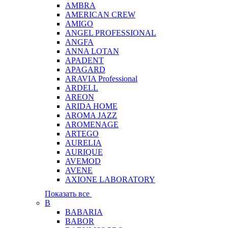
AMBRA
AMERICAN CREW
AMIGO
ANGEL PROFESSIONAL
ANGFA
ANNA LOTAN
APADENT
APAGARD
ARAVIA Professional
ARDELL
AREON
ARIDA HOME
AROMA JAZZ
AROMENAGE
ARTEGO
AURELIA
AURIQUE
AVEMOD
AVENE
AXIONE LABORATORY
Показать все
B
BABARIA
BABOR