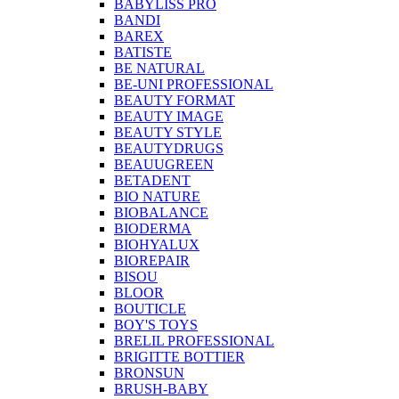
BABYLISS PRO
BANDI
BAREX
BATISTE
BE NATURAL
BE-UNI PROFESSIONAL
BEAUTY FORMAT
BEAUTY IMAGE
BEAUTY STYLE
BEAUTYDRUGS
BEAUUGREEN
BETADENT
BIO NATURE
BIOBALANCE
BIODERMA
BIOHYALUX
BIOREPAIR
BISOU
BLOOR
BOUTICLE
BOY'S TOYS
BRELIL PROFESSIONAL
BRIGITTE BOTTIER
BRONSUN
BRUSH-BABY