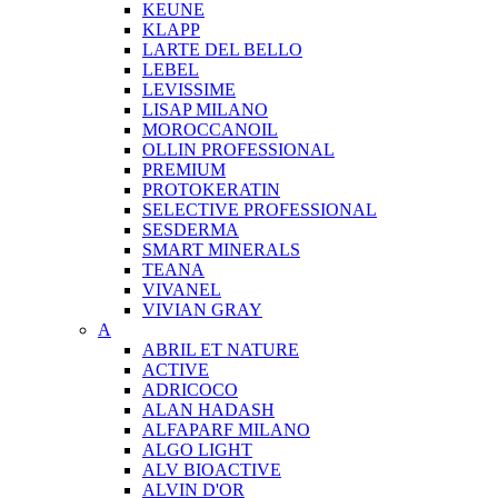
KEUNE
KLAPP
LARTE DEL BELLO
LEBEL
LEVISSIME
LISAP MILANO
MOROCCANOIL
OLLIN PROFESSIONAL
PREMIUM
PROTOKERATIN
SELECTIVE PROFESSIONAL
SESDERMA
SMART MINERALS
TEANA
VIVANEL
VIVIAN GRAY
A
ABRIL ET NATURE
ACTIVE
ADRICOCO
ALAN HADASH
ALFAPARF MILANO
ALGO LIGHT
ALV BIOACTIVE
ALVIN D'OR