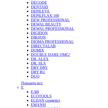
DECODE
DENTAID
DEPILEVE
DEPILFLAX 100
DEW PROFESSIONAL
DEWAL BEAUTY
DEWAL PROFESSIONAL
DIGIDON
DIKSON
DIOMA PROFESSIONAL
DIRECTALAB
DOMIX
DOUBLE DARE OMG!
DR. ALEX
DR. SEA
DRY DRY
DRY RU
DUO
Показать все
E
E.MI
ECOTOOLS
ELDAN cosmetics
EMANSI