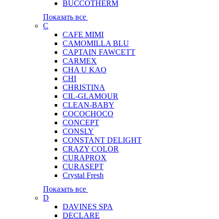
BUCCOTHERM
Показать все
C
CAFE MIMI
CAMOMILLA BLU
CAPTAIN FAWCETT
CARMEX
CHA U KAO
CHI
CHRISTINA
CIL-GLAMOUR
CLEAN-BABY
COCOCHOCO
CONCEPT
CONSLY
CONSTANT DELIGHT
CRAZY COLOR
CURAPROX
CURASEPT
Crystal Fresh
Показать все
D
DAVINES SPA
DECLARE