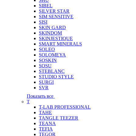
SHU
SIBEL
SILVER STAR
SIM SENSITIVE
SISI
SKIN GARD
SKINDOM
SKINJESTIQUE
SMART MINERALS
SOLEO
SOLOMEYA
SOSKIN
SOSU
STEBLANC
STUDIO STYLE
SURGI
SVR
Показать все
T
T-LAB PROFESSIONAL
TAHE
TANGLE TEEZER
TEANA
TEFIA
TEGOR