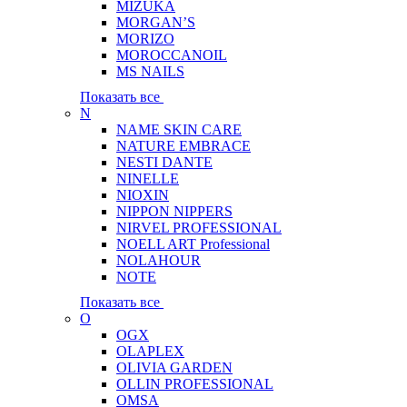
MIZUKA
MORGAN’S
MORIZO
MOROCCANOIL
MS NAILS
Показать все
N
NAME SKIN CARE
NATURE EMBRACE
NESTI DANTE
NINELLE
NIOXIN
NIPPON NIPPERS
NIRVEL PROFESSIONAL
NOELL ART Professional
NOLAHOUR
NOTE
Показать все
O
OGX
OLAPLEX
OLIVIA GARDEN
OLLIN PROFESSIONAL
OMSA