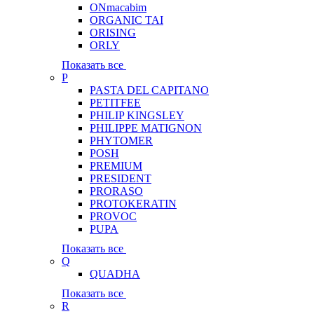
ONmacabim
ORGANIC TAI
ORISING
ORLY
Показать все
P
PASTA DEL CAPITANO
PETITFEE
PHILIP KINGSLEY
PHILIPPE MATIGNON
PHYTOMER
POSH
PREMIUM
PRESIDENT
PRORASO
PROTOKERATIN
PROVOC
PUPA
Показать все
Q
QUADHA
Показать все
R