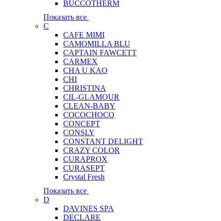
BUCCOTHERM
Показать все
C
CAFE MIMI
CAMOMILLA BLU
CAPTAIN FAWCETT
CARMEX
CHA U KAO
CHI
CHRISTINA
CIL-GLAMOUR
CLEAN-BABY
COCOCHOCO
CONCEPT
CONSLY
CONSTANT DELIGHT
CRAZY COLOR
CURAPROX
CURASEPT
Crystal Fresh
Показать все
D
DAVINES SPA
DECLARE