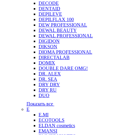
DECODE
DENTAID
DEPILEVE
DEPILFLAX 100
DEW PROFESSIONAL
DEWAL BEAUTY
DEWAL PROFESSIONAL
DIGIDON
DIKSON
DIOMA PROFESSIONAL
DIRECTALAB
DOMIX
DOUBLE DARE OMG!
DR. ALEX
DR. SEA
DRY DRY
DRY RU
DUO
Показать все
E
E.MI
ECOTOOLS
ELDAN cosmetics
EMANSI