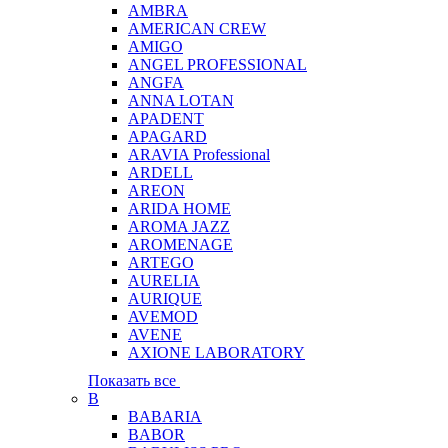
AMBRA
AMERICAN CREW
AMIGO
ANGEL PROFESSIONAL
ANGFA
ANNA LOTAN
APADENT
APAGARD
ARAVIA Professional
ARDELL
AREON
ARIDA HOME
AROMA JAZZ
AROMENAGE
ARTEGO
AURELIA
AURIQUE
AVEMOD
AVENE
AXIONE LABORATORY
Показать все
B
BABARIA
BABOR