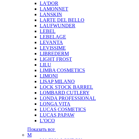
LA'DOR
LAMONNET
LANSKIN
LARTE DEL BELLO
LAUFWUNDER
LEBEL
LEBELAGE
LEVANTA
LEVISSIME
LIBREDERM
LIGHT FROST
LILU
LIMBA COSMETICS
LIMONI
LISAP MILANO
LOCK STOCK BARREL
LOMBARD CUTLERY
LONDA PROFESSIONAL
LONGA VITA
LUCAS COSMETICS
LUCAS PAPAW
L’OCO
Показать все
M