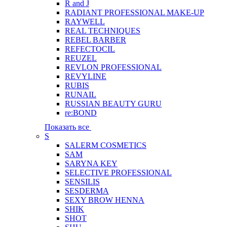
R and J
RADIANT PROFESSIONAL MAKE-UP
RAYWELL
REAL TECHNIQUES
REBEL BARBER
REFECTOCIL
REUZEL
REVLON PROFESSIONAL
REVYLINE
RUBIS
RUNAIL
RUSSIAN BEAUTY GURU
re:BOND
Показать все
S
SALERM COSMETICS
SAM
SARYNA KEY
SELECTIVE PROFESSIONAL
SENSILIS
SESDERMA
SEXY BROW HENNA
SHIK
SHOT