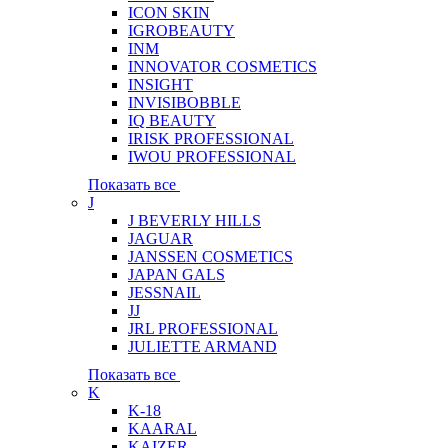
ICON SKIN
IGROBEAUTY
INM
INNOVATOR COSMETICS
INSIGHT
INVISIBOBBLE
IQ BEAUTY
IRISK PROFESSIONAL
IWOU PROFESSIONAL
Показать все
J
J BEVERLY HILLS
JAGUAR
JANSSEN COSMETICS
JAPAN GALS
JESSNAIL
JJ
JRL PROFESSIONAL
JULIETTE ARMAND
Показать все
K
K-18
KAARAL
KAIZER