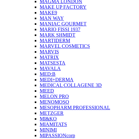
MAGMA LONDON
MAKE UP FACTORY
MAKE9
MAN WAY
MANIAC GOURMET
MARIO FISSI 1937
MARK SHMIDT
MARTIDERM
MARVEL COSMETICS
MARVIS
MATRIX
MATSESTA
MAVALA
MED:B
MEDI+DERMA
MEDICAL COLLAGENE 3D
MEED
MELON PRO
MENOMOSO
MESOPHARM PROFESSIONAL
METZGER
MI&KO
MIAMITATS
MINIMI
MIPASSIONcorp