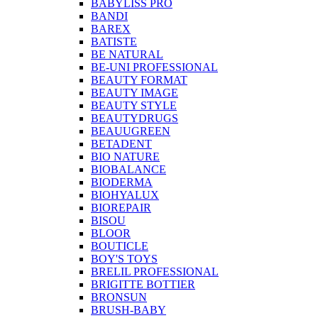
BABYLISS PRO
BANDI
BAREX
BATISTE
BE NATURAL
BE-UNI PROFESSIONAL
BEAUTY FORMAT
BEAUTY IMAGE
BEAUTY STYLE
BEAUTYDRUGS
BEAUUGREEN
BETADENT
BIO NATURE
BIOBALANCE
BIODERMA
BIOHYALUX
BIOREPAIR
BISOU
BLOOR
BOUTICLE
BOY'S TOYS
BRELIL PROFESSIONAL
BRIGITTE BOTTIER
BRONSUN
BRUSH-BABY