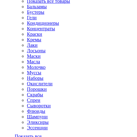
Показать все товары
Бальзамы
Бустеры
Гели
Кондиционеры
Концентраты
Краски
Кремы
Лаки
Лосьоны
Маски
Масла
Молочко
Муссы
Наборы
Окислители
Порошки
Скрабы
Спреи
Сыворотки
Флюиды
Шампуни
Эликсиры
Эссенции
Показать все