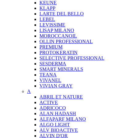
KEUNE
KLAPP
LARTE DEL BELLO
LEBEL
LEVISSIME
LISAP MILANO
MOROCCANOIL
OLLIN PROFESSIONAL
PREMIUM
PROTOKERATIN
SELECTIVE PROFESSIONAL
SESDERMA
SMART MINERALS
TEANA
VIVANEL
VIVIAN GRAY
A
ABRIL ET NATURE
ACTIVE
ADRICOCO
ALAN HADASH
ALFAPARF MILANO
ALGO LIGHT
ALV BIOACTIVE
ALVIN D'OR