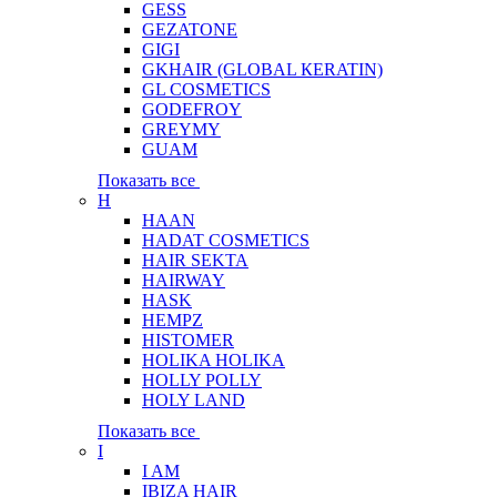
GESS
GEZATONE
GIGI
GKHAIR (GLOBAL КЕRATIN)
GL COSMETICS
GODEFROY
GREYMY
GUAM
Показать все
H
HAAN
HADAT COSMETICS
HAIR SEKTA
HAIRWAY
HASK
HEMPZ
HISTOMER
HOLIKA HOLIKA
HOLLY POLLY
HOLY LAND
Показать все
I
I AM
IBIZA HAIR