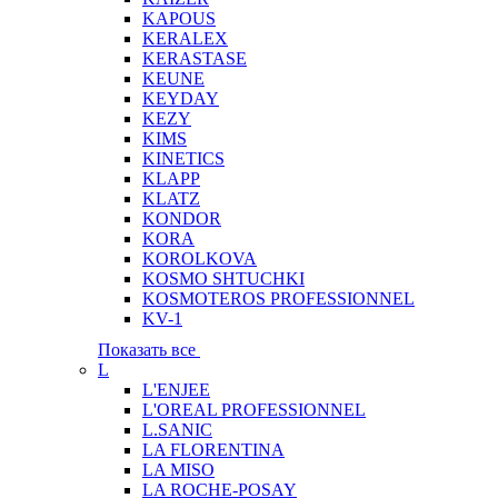
KAPOUS
KERALEX
KERASTASE
KEUNE
KEYDAY
KEZY
KIMS
KINETICS
KLAPP
KLATZ
KONDOR
KORA
KOROLKOVA
KOSMO SHTUCHKI
KOSMOTEROS PROFESSIONNEL
KV-1
Показать все
L
L'ENJEE
L'OREAL PROFESSIONNEL
L.SANIC
LA FLORENTINA
LA MISO
LA ROCHE-POSAY