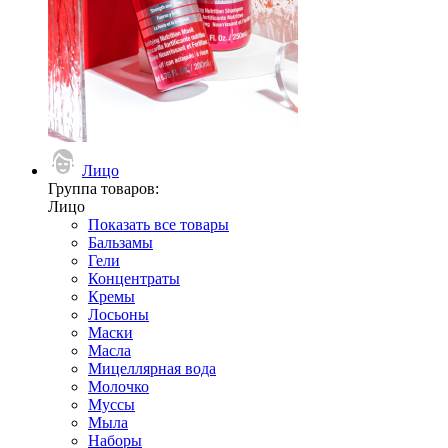
Лицо
Группа товаров:
Лицо
Показать все товары
Бальзамы
Гели
Концентраты
Кремы
Лосьоны
Маски
Масла
Мицеллярная вода
Молочко
Муссы
Мыла
Наборы