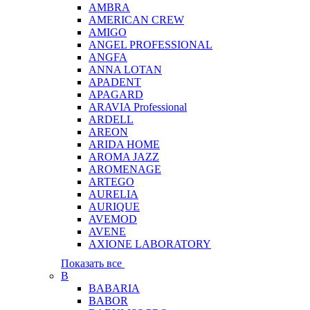
AMBRA
AMERICAN CREW
AMIGO
ANGEL PROFESSIONAL
ANGFA
ANNA LOTAN
APADENT
APAGARD
ARAVIA Professional
ARDELL
AREON
ARIDA HOME
AROMA JAZZ
AROMENAGE
ARTEGO
AURELIA
AURIQUE
AVEMOD
AVENE
AXIONE LABORATORY
Показать все
B
BABARIA
BABOR