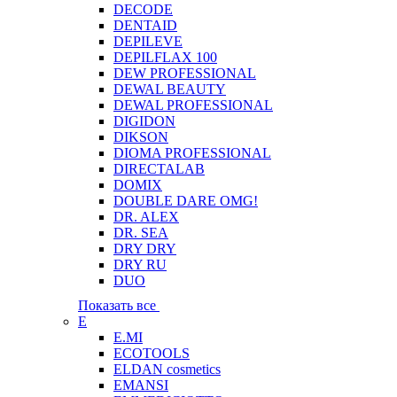
DECODE
DENTAID
DEPILEVE
DEPILFLAX 100
DEW PROFESSIONAL
DEWAL BEAUTY
DEWAL PROFESSIONAL
DIGIDON
DIKSON
DIOMA PROFESSIONAL
DIRECTALAB
DOMIX
DOUBLE DARE OMG!
DR. ALEX
DR. SEA
DRY DRY
DRY RU
DUO
Показать все
E
E.MI
ECOTOOLS
ELDAN cosmetics
EMANSI