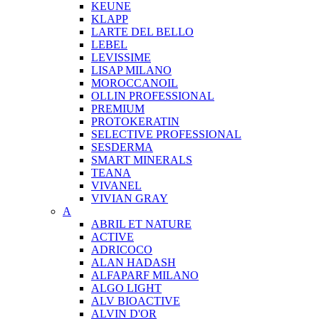
KEUNE
KLAPP
LARTE DEL BELLO
LEBEL
LEVISSIME
LISAP MILANO
MOROCCANOIL
OLLIN PROFESSIONAL
PREMIUM
PROTOKERATIN
SELECTIVE PROFESSIONAL
SESDERMA
SMART MINERALS
TEANA
VIVANEL
VIVIAN GRAY
A
ABRIL ET NATURE
ACTIVE
ADRICOCO
ALAN HADASH
ALFAPARF MILANO
ALGO LIGHT
ALV BIOACTIVE
ALVIN D'OR