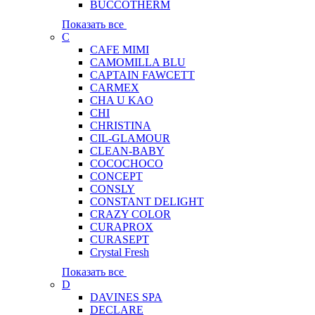
BUCCOTHERM
Показать все
C
CAFE MIMI
CAMOMILLA BLU
CAPTAIN FAWCETT
CARMEX
CHA U KAO
CHI
CHRISTINA
CIL-GLAMOUR
CLEAN-BABY
COCOCHOCO
CONCEPT
CONSLY
CONSTANT DELIGHT
CRAZY COLOR
CURAPROX
CURASEPT
Crystal Fresh
Показать все
D
DAVINES SPA
DECLARE