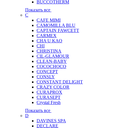
BUCCOTHERM
Показать все
C
CAFE MIMI
CAMOMILLA BLU
CAPTAIN FAWCETT
CARMEX
CHA U KAO
CHI
CHRISTINA
CIL-GLAMOUR
CLEAN-BABY
COCOCHOCO
CONCEPT
CONSLY
CONSTANT DELIGHT
CRAZY COLOR
CURAPROX
CURASEPT
Crystal Fresh
Показать все
D
DAVINES SPA
DECLARE