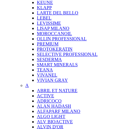
KEUNE
KLAPP
LARTE DEL BELLO
LEBEL
LEVISSIME
LISAP MILANO
MOROCCANOIL
OLLIN PROFESSIONAL
PREMIUM
PROTOKERATIN
SELECTIVE PROFESSIONAL
SESDERMA
SMART MINERALS
TEANA
VIVANEL
VIVIAN GRAY
A
ABRIL ET NATURE
ACTIVE
ADRICOCO
ALAN HADASH
ALFAPARF MILANO
ALGO LIGHT
ALV BIOACTIVE
ALVIN D'OR