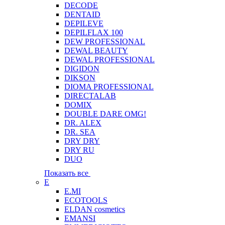
DECODE
DENTAID
DEPILEVE
DEPILFLAX 100
DEW PROFESSIONAL
DEWAL BEAUTY
DEWAL PROFESSIONAL
DIGIDON
DIKSON
DIOMA PROFESSIONAL
DIRECTALAB
DOMIX
DOUBLE DARE OMG!
DR. ALEX
DR. SEA
DRY DRY
DRY RU
DUO
Показать все
E
E.MI
ECOTOOLS
ELDAN cosmetics
EMANSI