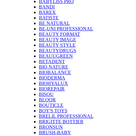
BABYLISS PRO
BANDI
BAREX
BATISTE
BE NATURAL
BE-UNI PROFESSIONAL
BEAUTY FORMAT
BEAUTY IMAGE
BEAUTY STYLE
BEAUTYDRUGS
BEAUUGREEN
BETADENT
BIO NATURE
BIOBALANCE
BIODERMA
BIOHYALUX
BIOREPAIR
BISOU
BLOOR
BOUTICLE
BOY'S TOYS
BRELIL PROFESSIONAL
BRIGITTE BOTTIER
BRONSUN
BRUSH-BABY