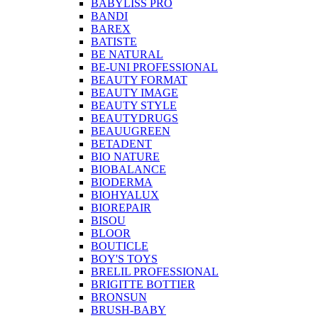
BABYLISS PRO
BANDI
BAREX
BATISTE
BE NATURAL
BE-UNI PROFESSIONAL
BEAUTY FORMAT
BEAUTY IMAGE
BEAUTY STYLE
BEAUTYDRUGS
BEAUUGREEN
BETADENT
BIO NATURE
BIOBALANCE
BIODERMA
BIOHYALUX
BIOREPAIR
BISOU
BLOOR
BOUTICLE
BOY'S TOYS
BRELIL PROFESSIONAL
BRIGITTE BOTTIER
BRONSUN
BRUSH-BABY