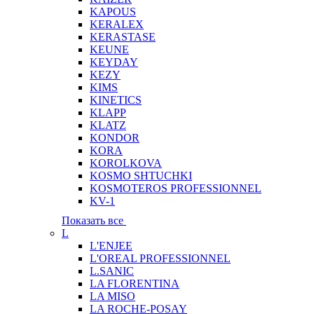
KAPOUS
KERALEX
KERASTASE
KEUNE
KEYDAY
KEZY
KIMS
KINETICS
KLAPP
KLATZ
KONDOR
KORA
KOROLKOVA
KOSMO SHTUCHKI
KOSMOTEROS PROFESSIONNEL
KV-1
Показать все
L
L'ENJEE
L'OREAL PROFESSIONNEL
L.SANIC
LA FLORENTINA
LA MISO
LA ROCHE-POSAY