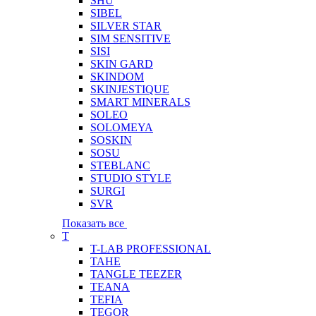
SHU
SIBEL
SILVER STAR
SIM SENSITIVE
SISI
SKIN GARD
SKINDOM
SKINJESTIQUE
SMART MINERALS
SOLEO
SOLOMEYA
SOSKIN
SOSU
STEBLANC
STUDIO STYLE
SURGI
SVR
Показать все
T
T-LAB PROFESSIONAL
TAHE
TANGLE TEEZER
TEANA
TEFIA
TEGOR