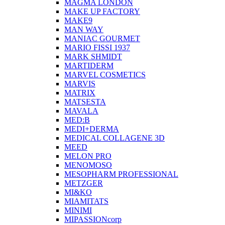
MAGMA LONDON
MAKE UP FACTORY
MAKE9
MAN WAY
MANIAC GOURMET
MARIO FISSI 1937
MARK SHMIDT
MARTIDERM
MARVEL COSMETICS
MARVIS
MATRIX
MATSESTA
MAVALA
MED:B
MEDI+DERMA
MEDICAL COLLAGENE 3D
MEED
MELON PRO
MENOMOSO
MESOPHARM PROFESSIONAL
METZGER
MI&KO
MIAMITATS
MINIMI
MIPASSIONcorp