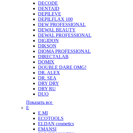
DECODE
DENTAID
DEPILEVE
DEPILFLAX 100
DEW PROFESSIONAL
DEWAL BEAUTY
DEWAL PROFESSIONAL
DIGIDON
DIKSON
DIOMA PROFESSIONAL
DIRECTALAB
DOMIX
DOUBLE DARE OMG!
DR. ALEX
DR. SEA
DRY DRY
DRY RU
DUO
Показать все
E
E.MI
ECOTOOLS
ELDAN cosmetics
EMANSI