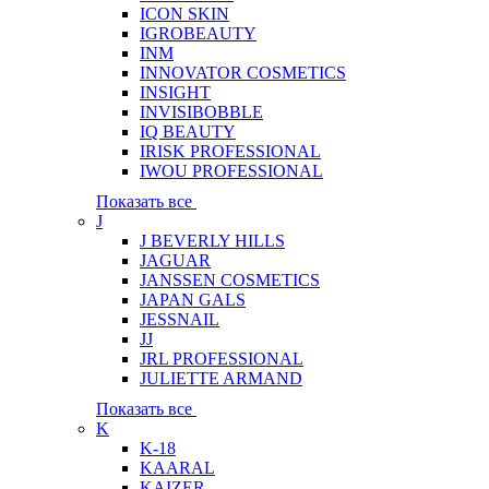
ICON SKIN
IGROBEAUTY
INM
INNOVATOR COSMETICS
INSIGHT
INVISIBOBBLE
IQ BEAUTY
IRISK PROFESSIONAL
IWOU PROFESSIONAL
Показать все
J
J BEVERLY HILLS
JAGUAR
JANSSEN COSMETICS
JAPAN GALS
JESSNAIL
JJ
JRL PROFESSIONAL
JULIETTE ARMAND
Показать все
K
K-18
KAARAL
KAIZER