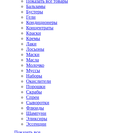
Показать все товары
Бальзамы
Бустеры
Гели
Кондиционеры
Концентраты
Краски
Кремы
Лаки
Лосьоны
Маски
Масла
Молочко
Муссы
Наборы
Окислители
Порошки
Скрабы
Спреи
Сыворотки
Флюиды
Шампуни
Эликсиры
Эссенции
Показать все