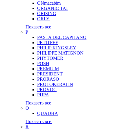
ONmacabim
ORGANIC TAI
ORISING
ORLY
Показать все
P
PASTA DEL CAPITANO
PETITFEE
PHILIP KINGSLEY
PHILIPPE MATIGNON
PHYTOMER
POSH
PREMIUM
PRESIDENT
PRORASO
PROTOKERATIN
PROVOC
PUPA
Показать все
Q
QUADHA
Показать все
R