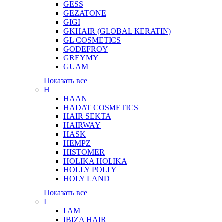
GESS
GEZATONE
GIGI
GKHAIR (GLOBAL КЕRATIN)
GL COSMETICS
GODEFROY
GREYMY
GUAM
Показать все
H
HAAN
HADAT COSMETICS
HAIR SEKTA
HAIRWAY
HASK
HEMPZ
HISTOMER
HOLIKA HOLIKA
HOLLY POLLY
HOLY LAND
Показать все
I
I AM
IBIZA HAIR