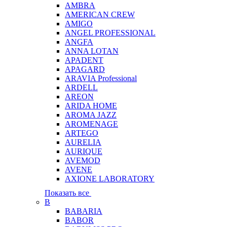
AMBRA
AMERICAN CREW
AMIGO
ANGEL PROFESSIONAL
ANGFA
ANNA LOTAN
APADENT
APAGARD
ARAVIA Professional
ARDELL
AREON
ARIDA HOME
AROMA JAZZ
AROMENAGE
ARTEGO
AURELIA
AURIQUE
AVEMOD
AVENE
AXIONE LABORATORY
Показать все
B
BABARIA
BABOR