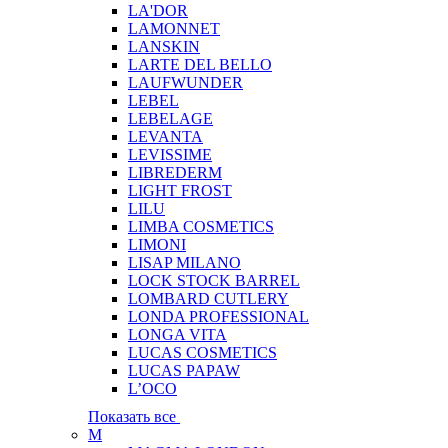
LA'DOR
LAMONNET
LANSKIN
LARTE DEL BELLO
LAUFWUNDER
LEBEL
LEBELAGE
LEVANTA
LEVISSIME
LIBREDERM
LIGHT FROST
LILU
LIMBA COSMETICS
LIMONI
LISAP MILANO
LOCK STOCK BARREL
LOMBARD CUTLERY
LONDA PROFESSIONAL
LONGA VITA
LUCAS COSMETICS
LUCAS PAPAW
L’OCO
Показать все
M