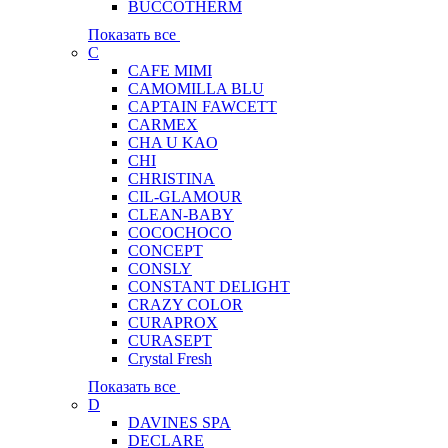
BUCCOTHERM
Показать все
C
CAFE MIMI
CAMOMILLA BLU
CAPTAIN FAWCETT
CARMEX
CHA U KAO
CHI
CHRISTINA
CIL-GLAMOUR
CLEAN-BABY
COCOCHOCO
CONCEPT
CONSLY
CONSTANT DELIGHT
CRAZY COLOR
CURAPROX
CURASEPT
Crystal Fresh
Показать все
D
DAVINES SPA
DECLARE