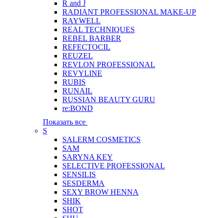
R and J
RADIANT PROFESSIONAL MAKE-UP
RAYWELL
REAL TECHNIQUES
REBEL BARBER
REFECTOCIL
REUZEL
REVLON PROFESSIONAL
REVYLINE
RUBIS
RUNAIL
RUSSIAN BEAUTY GURU
re:BOND
Показать все
S
SALERM COSMETICS
SAM
SARYNA KEY
SELECTIVE PROFESSIONAL
SENSILIS
SESDERMA
SEXY BROW HENNA
SHIK
SHOT