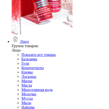
Лицо
Группа товаров:
Лицо
Показать все товары
Бальзамы
Гели
Концентраты
Кремы
Лосьоны
Маски
Масла
Мицеллярная вода
Молочко
Муссы
Мыла
Наборы