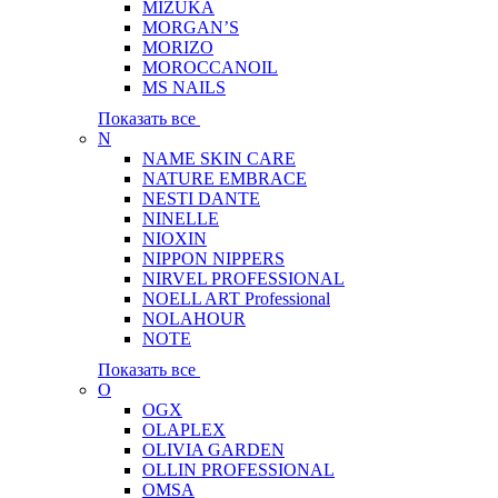
MIZUKA
MORGAN’S
MORIZO
MOROCCANOIL
MS NAILS
Показать все
N
NAME SKIN CARE
NATURE EMBRACE
NESTI DANTE
NINELLE
NIOXIN
NIPPON NIPPERS
NIRVEL PROFESSIONAL
NOELL ART Professional
NOLAHOUR
NOTE
Показать все
O
OGX
OLAPLEX
OLIVIA GARDEN
OLLIN PROFESSIONAL
OMSA