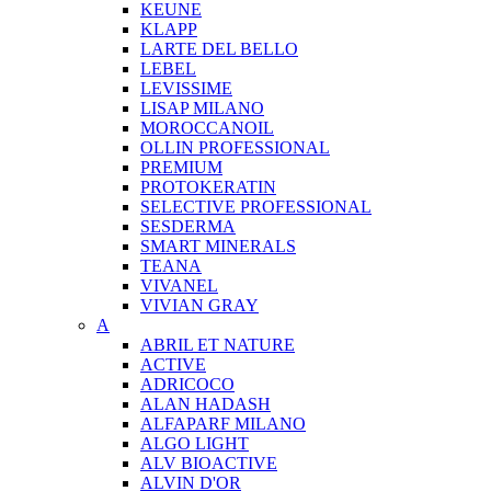
KEUNE
KLAPP
LARTE DEL BELLO
LEBEL
LEVISSIME
LISAP MILANO
MOROCCANOIL
OLLIN PROFESSIONAL
PREMIUM
PROTOKERATIN
SELECTIVE PROFESSIONAL
SESDERMA
SMART MINERALS
TEANA
VIVANEL
VIVIAN GRAY
A
ABRIL ET NATURE
ACTIVE
ADRICOCO
ALAN HADASH
ALFAPARF MILANO
ALGO LIGHT
ALV BIOACTIVE
ALVIN D'OR